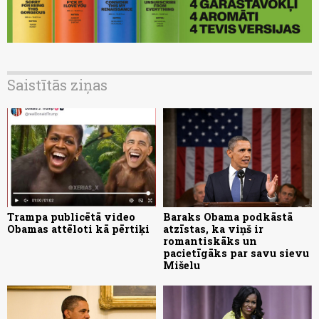
Saistītās ziņas
Trampa publicētā video
Baraks Obama podkāstā
Obamas attēloti kā pērtiķi
atzīstas, ka viņš ir
romantiskāks un
pacietīgāks par savu sievu
Mišelu