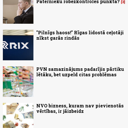
Pāternieku robežkontroles punktā?
3
"Pilnīgs haoss!" Rīgas lidostā ceļotāji
nīkst garās rindās
PVN samazinājums padarījis pārtiku
lētāku, bet uzpeld citas problēmas
NVO bizness, kuram nav pievienotās
vērtības, ir jāizbeidz