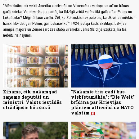
“Mēs zinām, cik veikli Amerika atbrīvojās no Venecuēlas vadoņa un arī no Irānas
garīdznieka. Vai nevarētu padomāt, ka līdzīgā veidā varētu tikt galā arī ar Putinu un
Lukašenko? Mēģināt taču varētu. Žēl, ka Zelenskis nav pateicis, ka Ukrainas mērķis ir
fiziski likvidēt gan Putinu, gan Lukašenko,” TV24 jautāja kāds skatītājs. Latvijas
armijas majors un Zemessardzes štāba virsnieks Jānis Slaidiņš uzskata, ka tas
nebūtu risinājums.
Zināms, cik nākamgad
"Nākamie trīs gadi būs
saņems deputāti un
visbīstamākie,": “Die Welt”
ministri. Valsts iestādēs
brīdina par Krievijas
strādājošie būs šokā
plāniem attiecībā uz NATO
valstīm
1