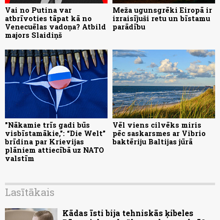
Vai no Putina var
Meža ugunsgrēki Eiropā ir
atbrīvoties tāpat kā no
izraisījuši retu un bīstamu
Venecuēlas vadoņa? Atbild
parādību
majors Slaidiņš
"Nākamie trīs gadi būs
Vēl viens cilvēks miris
visbīstamākie,": “Die Welt”
pēc saskarsmes ar Vibrio
brīdina par Krievijas
baktēriju Baltijas jūrā
plāniem attiecībā uz NATO
valstīm
Lasītākais
Kādas īsti bija tehniskās ķibeles