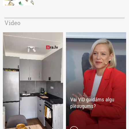
Video
Vai VID gaidāms algu
pieaugums?