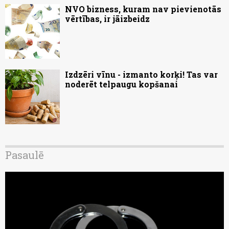
NVO bizness, kuram nav pievienotās
vērtības, ir jāizbeidz
Izdzēri vīnu - izmanto korķi! Tas var
noderēt telpaugu kopšanai
Pasaulē