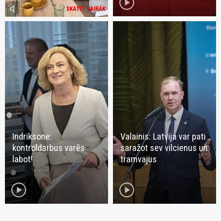
play_circle
volume_mute
SKATĪT VAIRĀK
Indriksone:
Valainis: Latvija var pati
kontroldarbus varēs
saražot sev vilcienus un
labot!
tramvajus
play_circle
play_circle