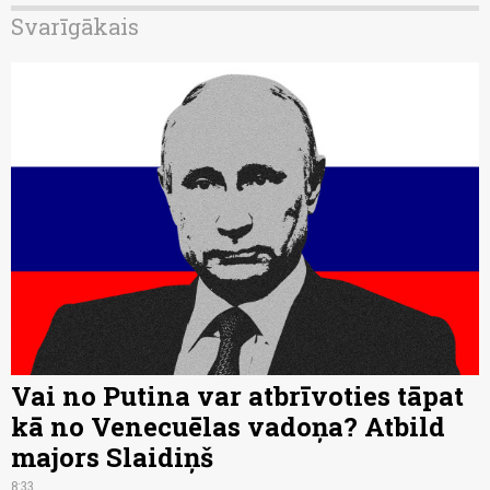
Svarīgākais
Vai no Putina var atbrīvoties tāpat
kā no Venecuēlas vadoņa? Atbild
majors Slaidiņš
8:33