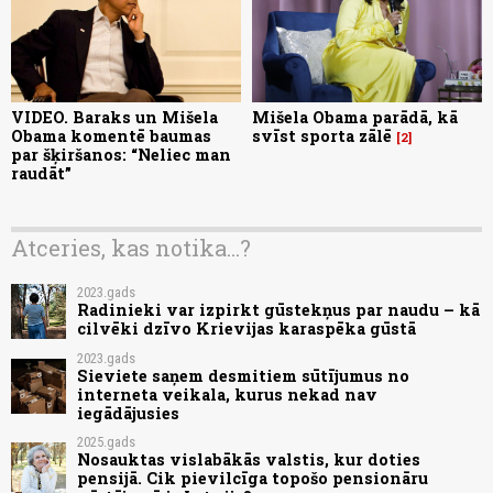
VIDEO. Baraks un Mišela
Mišela Obama parādā, kā
Obama komentē baumas
svīst sporta zālē
2
par šķiršanos: “Neliec man
raudāt”
Atceries, kas notika...?
2023.gads
Radinieki var izpirkt gūstekņus par naudu – kā
cilvēki dzīvo Krievijas karaspēka gūstā
2023.gads
Sieviete saņem desmitiem sūtījumus no
interneta veikala, kurus nekad nav
iegādājusies
2025.gads
Nosauktas vislabākās valstis, kur doties
pensijā. Cik pievilcīga topošo pensionāru