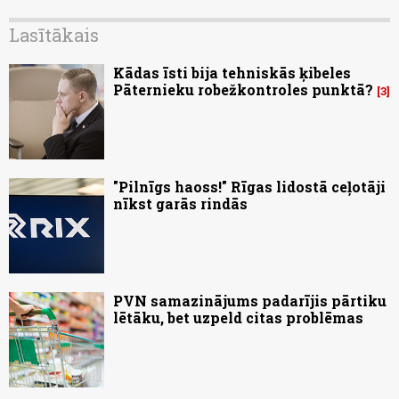
Lasītākais
Kādas īsti bija tehniskās ķibeles
Pāternieku robežkontroles punktā?
3
"Pilnīgs haoss!" Rīgas lidostā ceļotāji
nīkst garās rindās
PVN samazinājums padarījis pārtiku
lētāku, bet uzpeld citas problēmas