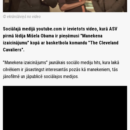
© ekrānšāviņš no video
Sociālajā medijā youtube.com ir ievietots video, kurā ASV
pirmā lēdija Mišela Obama ir pieņēmusi "Manekena
izaicinājumu" kopā ar basketbola komandu "The Cleveland
Cavaliers".
"Manekena izaicinājums" jaunākais sociālo mediju hits, kura laikā
cilvēkiem ir jāsastingst interesantās pozās kā manekeniem, tās
jānofilmē un jāpublicē sociālajos medijos.