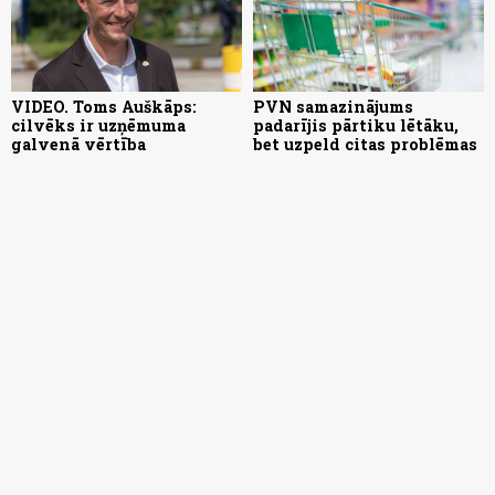
VIDEO. Toms Auškāps:
PVN samazinājums
cilvēks ir uzņēmuma
padarījis pārtiku lētāku,
galvenā vērtība
bet uzpeld citas problēmas