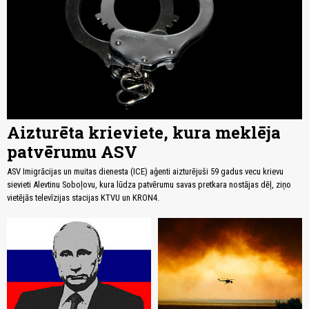
Aizturēta krieviete, kura meklēja
patvērumu ASV
ASV Imigrācijas un muitas dienesta (ICE) aģenti aizturējuši 59 gadus vecu krievu
sievieti Alevtinu Soboļovu, kura lūdza patvērumu savas pretkara nostājas dēļ, ziņo
vietējās televīzijas stacijas KTVU un KRON4.