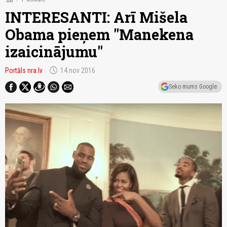
INTERESANTI: Arī Mišela
Obama pieņem "Manekena
izaicinājumu''
schedule
Portāls nra.lv
14.nov 2016
Seko mums Google