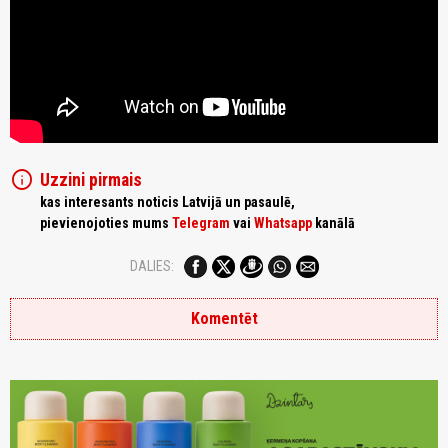
info
Uzzini pirmais
kas interesants noticis Latvijā un pasaulē,
pievienojoties mums
Telegram
vai
Whatsapp
kanālā
DALIES:
Komentēt