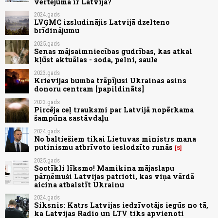
vērtējumā ir Latvija?
2024.gads
LVĢMC izsludinājis Latvijā dzelteno
brīdinājumu
2025.gads
Senas mājsaimniecības gudrības, kas atkal
kļūst aktuālas - soda, pelni, saule
2023.gads
Krievijas bumba trāpījusi Ukrainas asins
donoru centram [papildināts]
2023.gads
Pircēja ceļ trauksmi par Latvijā nopērkama
šampūna sastāvdaļu
2024.gads
No baltiešiem tikai Lietuvas ministrs mana
putinismu atbrīvoto ieslodzīto runās
5
2025.gads
Soctīkli līksmo! Mamikina mājaslapu
pārņēmuši Latvijas patrioti, kas viņa vārdā
aicina atbalstīt Ukrainu
2024.gads
Siksnis: Katrs Latvijas iedzīvotājs iegūs no tā,
ka Latvijas Radio un LTV tiks apvienoti