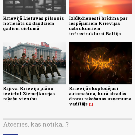
Krievijā Lietuvas pilsonis
Izlūkdienesti brīdina par
notiesāts uz daudziem
iespējamiem Krievijas
gadiem cietumā
uzbrukumiem
infrastruktūrai Baltijā
Kijiva: Krievija plāno
Krievijā eksplodējusi
izvietot Ziemeļkorejas
automašīna, kurā atradās
raķešu vienību
dronu ražošanas uzņēmuma
vadītājs
1
Atceries, kas notika...?