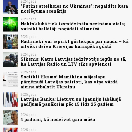
2024.gads
"Putins atteiksies no Ukrainas"; negaidīts kara
noslēguma scenārijs
2023.gads
Naktsklubā tiek izsmidzināta nezināma viela;
vairāki ballētāji nogādāti slimnīcā
2023.gads
Radinieki var izpirkt gūstekņus par naudu – kā
cilvēki dzīvo Krievijas karaspēka gūstā
2024.gads
Siksnis: Katrs Latvijas iedzīvotājs iegūs no tā,
ka Latvijas Radio un LTV tiks apvienoti
2025.gads
Soctīkli līksmo! Mamikina mājaslapu
pārņēmuši Latvijas patrioti, kas viņa vārdā
aicina atbalstīt Ukrainu
2025.gads
Latvijas Banka: Lietuvu un Igauniju labākajā
gadījumā panāksim pēc 15 līdz 25 gadiem
2024.gads
4 padomi, kā nodzīvot garu mūžu
2025.gads