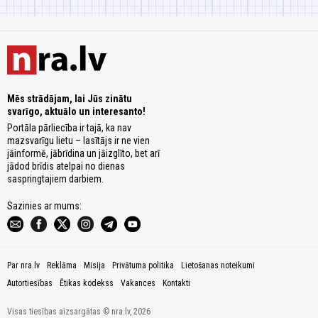
Mēs strādājam, lai Jūs zinātu
svarīgo, aktuālo un interesanto!
Portāla pārliecība ir tajā, ka nav
mazsvarīgu lietu – lasītājs ir ne vien
jāinformē, jābrīdina un jāizglīto, bet arī
jādod brīdis atelpai no dienas
saspringtajiem darbiem.
Sazinies ar mums:
Par nra.lv
Reklāma
Misija
Privātuma politika
Lietošanas noteikumi
Autortiesības
Ētikas kodekss
Vakances
Kontakti
Visas tiesības aizsargātas © nra.lv, 2026