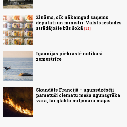
Zināms, cik nākamgad saņems
deputāti un ministri. Valsts iestādēs
strādājošie būs šokā
12
Igaunijas piekrastē notikusi
zemestrīce
Skandāls Francijā – ugunsdzēsēji
pametuši ciematu meža ugunsgrēka
varā, lai glābtu miljonāru mājas