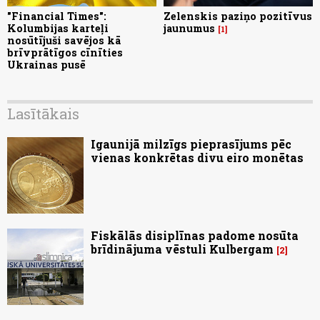
"Financial Times":
Zelenskis paziņo pozitīvus
Kolumbijas karteļi
jaunumus
1
nosūtījuši savējos kā
brīvprātīgos cīnīties
Ukrainas pusē
Lasītākais
Igaunijā milzīgs pieprasījums pēc
vienas konkrētas divu eiro monētas
Fiskālās disiplīnas padome nosūta
brīdinājuma vēstuli Kulbergam
2