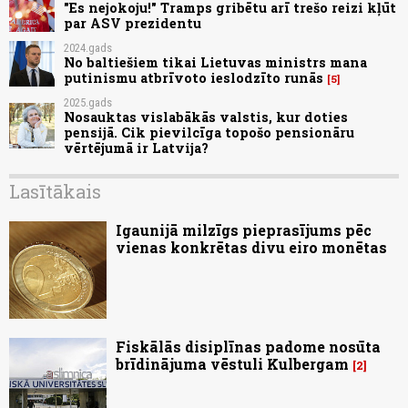
"Es nejokoju!" Tramps gribētu arī trešo reizi kļūt
par ASV prezidentu
2024.gads
No baltiešiem tikai Lietuvas ministrs mana
putinismu atbrīvoto ieslodzīto runās
5
2025.gads
Nosauktas vislabākās valstis, kur doties
pensijā. Cik pievilcīga topošo pensionāru
vērtējumā ir Latvija?
Lasītākais
Igaunijā milzīgs pieprasījums pēc
vienas konkrētas divu eiro monētas
Fiskālās disiplīnas padome nosūta
brīdinājuma vēstuli Kulbergam
2