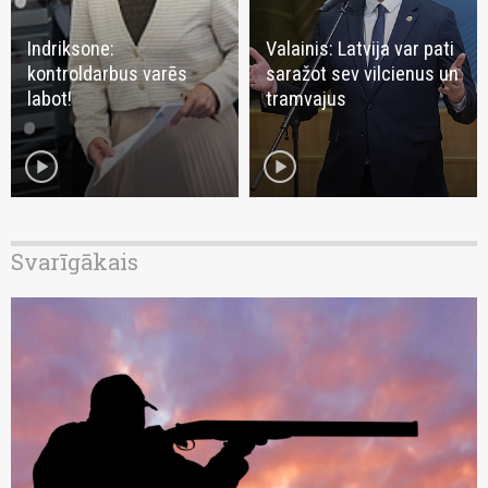
Indriksone:
Valainis: Latvija var pati
kontroldarbus varēs
saražot sev vilcienus un
labot!
tramvajus
play_circle
play_circle
Svarīgākais