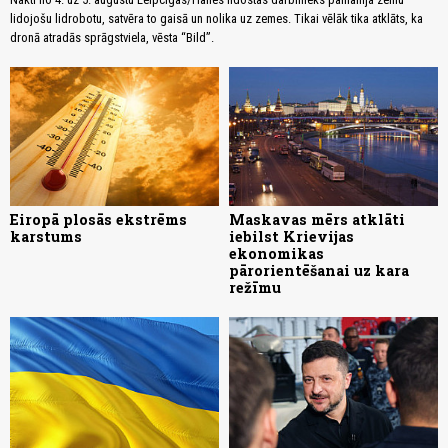
lidojošu lidrobotu, satvēra to gaisā un nolika uz zemes. Tikai vēlāk tika atklāts, ka
dronā atradās sprāgstviela, vēsta “Bild”.
Eiropā plosās ekstrēms
Maskavas mērs atklāti
karstums
iebilst Krievijas
ekonomikas
pārorientēšanai uz kara
režīmu