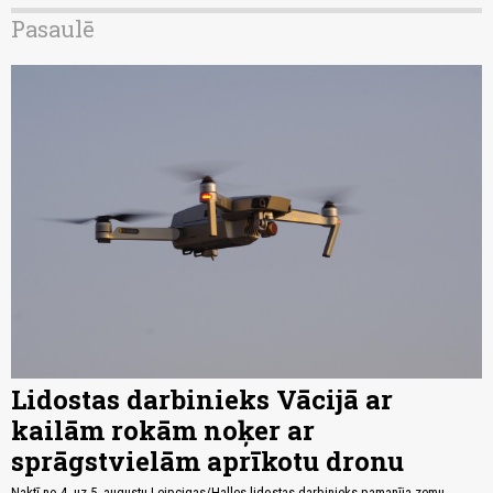
Pasaulē
Lidostas darbinieks Vācijā ar
kailām rokām noķer ar
sprāgstvielām aprīkotu dronu
Naktī no 4. uz 5. augustu Leipcigas/Halles lidostas darbinieks pamanīja zemu