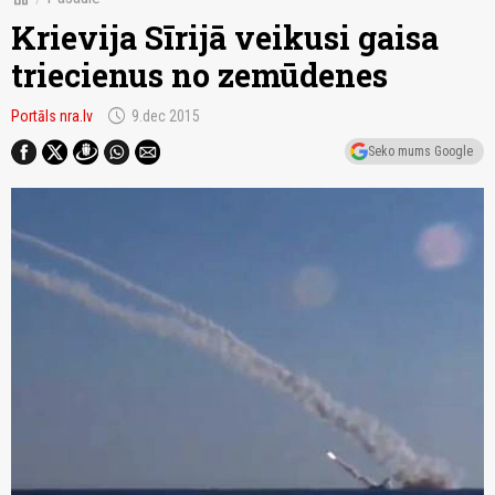
Krievija Sīrijā veikusi gaisa
triecienus no zemūdenes
schedule
Portāls nra.lv
9.dec 2015
Seko mums Google