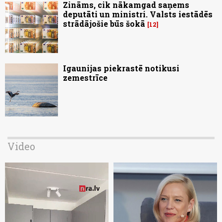
Zināms, cik nākamgad saņems
deputāti un ministri. Valsts iestādēs
strādājošie būs šokā
12
Igaunijas piekrastē notikusi
zemestrīce
Video