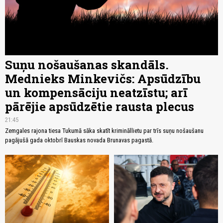
Suņu nošaušanas skandāls.
Mednieks Minkevičs: Apsūdzību
un kompensāciju neatzīstu; arī
pārējie apsūdzētie rausta plecus
21:45
Zemgales rajona tiesa Tukumā sāka skatīt krimināllietu par trīs suņu nošaušanu
pagājušā gada oktobrī Bauskas novada Brunavas pagastā.