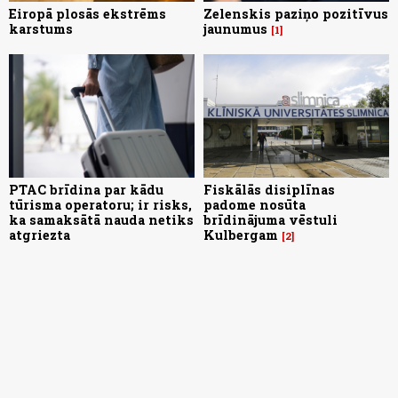
Eiropā plosās ekstrēms
Zelenskis paziņo pozitīvus
karstums
jaunumus
1
PTAC brīdina par kādu
Fiskālās disiplīnas
tūrisma operatoru; ir risks,
padome nosūta
ka samaksātā nauda netiks
brīdinājuma vēstuli
atgriezta
Kulbergam
2