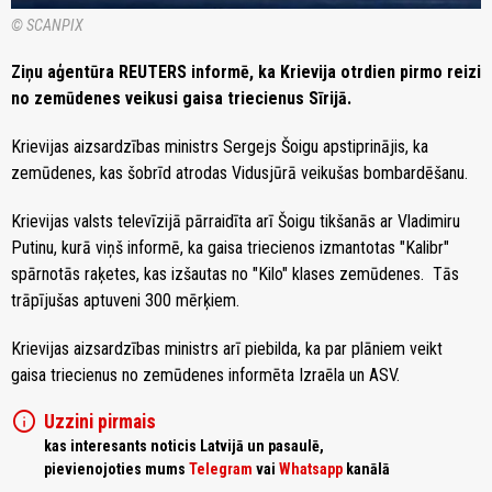
© SCANPIX
Ziņu aģentūra REUTERS informē, ka Krievija otrdien pirmo reizi
no zemūdenes veikusi gaisa triecienus Sīrijā.
Krievijas aizsardzības ministrs Sergejs Šoigu apstiprinājis, ka
zemūdenes, kas šobrīd atrodas Vidusjūrā veikušas bombardēšanu.
Krievijas valsts televīzijā pārraidīta arī Šoigu tikšanās ar Vladimiru
Putinu, kurā viņš informē, ka gaisa triecienos izmantotas "Kalibr"
spārnotās raķetes, kas izšautas no "Kilo" klases zemūdenes. Tās
trāpījušas aptuveni 300 mērķiem.
Krievijas aizsardzības ministrs arī piebilda, ka par plāniem veikt
gaisa triecienus no zemūdenes informēta Izraēla un ASV.
info
Uzzini pirmais
kas interesants noticis Latvijā un pasaulē,
pievienojoties mums
Telegram
vai
Whatsapp
kanālā