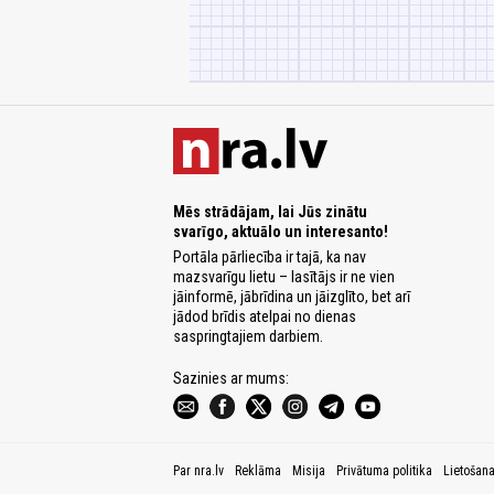
Mēs strādājam, lai Jūs zinātu
svarīgo, aktuālo un interesanto!
Portāla pārliecība ir tajā, ka nav
mazsvarīgu lietu – lasītājs ir ne vien
jāinformē, jābrīdina un jāizglīto, bet arī
jādod brīdis atelpai no dienas
saspringtajiem darbiem.
Sazinies ar mums:
Par nra.lv
Reklāma
Misija
Privātuma politika
Lietošan