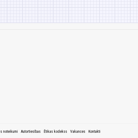
as noteikumi
Autortiesības
Ētikas kodekss
Vakances
Kontakti