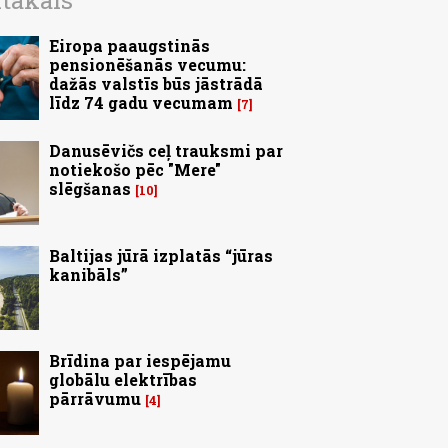
ītākais
Eiropa paaugstinās
pensionēšanās vecumu:
dažās valstīs būs jāstrādā
līdz 74 gadu vecumam
7
Danusēvičs ceļ trauksmi par
notiekošo pēc "Mere"
slēgšanas
10
Baltijas jūrā izplatās “jūras
kanibāls”
Brīdina par iespējamu
globālu elektrības
pārrāvumu
4