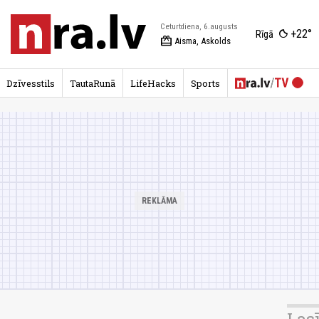
Ceturtdiena, 6.augusts
+22°
Rīgā
redeem
Aisma, Askolds
Dzīvesstils
TautaRunā
LifeHacks
Sports