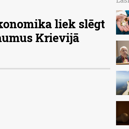
Las
konomika liek slēgt
umus Krievijā