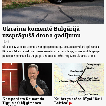
Ukraina komentē Bulgārijā
uzsprāgušā drona gadījumu
12:44
Ukraina nav virzījusi dronus uz Bulgārijas teritoriju, sestdienas vakarā apliecināja
Ukrainas Ārlietu ministrijas preses sekretārs Heorhijs Tihijs, komentējot Bulgārijas
puses paziņojumus, ka Bulgārijā, pēc visa spriežot, nogāzies Ukrainas drons.
Komponists Raimonds
Kulbergs atdos Rīgai "Rail
Tiguls atklāj ģimenes
Baltica"
6