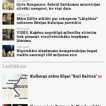
2025.gads
Ģirts Rungainis: Šobrīd Satiksmes ministrijas
cilvēki nesaprot, ko viņi dara
2023.gads
Māra Zālīte atklāti par rokoperas "Lāčplēsis"
režisores Rēzijas Kalniņas paveikto
2025.gads
VIDEO. Kaķēnu neprātīgā mīlestība vīrietim
liek pieņemt viscilvēciskāko iespējamo
lēmumu
2024.gads
Hipotekāro aizņēmumu kompensācijas šogad
varētu sasniegt 100 miljonus eiro
Lasītākais
Kulbergs atdos Rīgai "Rail Baltica"
6