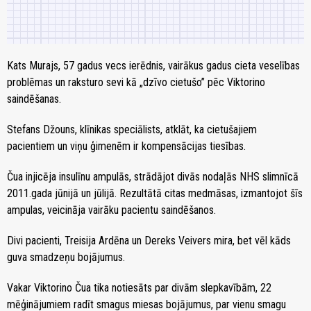
Kats Murajs, 57 gadus vecs ierēdnis, vairākus gadus cieta veselības
problēmas un raksturo sevi kā „dzīvo cietušo” pēc Viktorino
saindēšanas.
Stefans Džouns, klīnikas speciālists, atklāt, ka cietušajiem
pacientiem un viņu ģimenēm ir kompensācijas tiesības.
Čua injicēja insulīnu ampulās, strādājot divās nodaļās NHS slimnīcā
2011.gada jūnijā un jūlijā. Rezultātā citas medmāsas, izmantojot šīs
ampulas, veicināja vairāku pacientu saindēšanos.
Divi pacienti, Treisija Ardēna un Dereks Veivers mira, bet vēl kāds
guva smadzeņu bojājumus.
Vakar Viktorino Čua tika notiesāts par divām slepkavībām, 22
mēģinājumiem radīt smagus miesas bojājumus, par vienu smagu