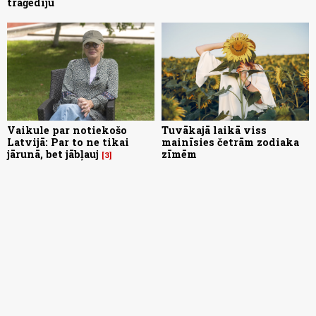
traģēdiju
Vaikule par notiekošo
Tuvākajā laikā viss
Latvijā: Par to ne tikai
mainīsies četrām zodiaka
jārunā, bet jābļauj
zīmēm
3