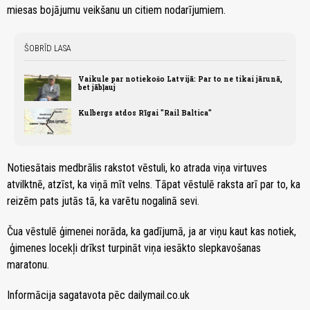
miesas bojājumu veikšanu un citiem nodarījumiem.
ŠOBRĪD LASA
Vaikule par notiekošo Latvijā: Par to ne tikai jārunā,
bet jābļauj
Kulbergs atdos Rīgai "Rail Baltica"
Notiesātais medbrālis rakstot vēstuli, ko atrada viņa virtuves
atvilktnē, atzīst, ka viņā mīt velns. Tāpat vēstulē raksta arī par to, ka
reizēm pats jutās tā, ka varētu nogalinā sevi.
Čua vēstulē ģimenei norāda, ka gadījumā, ja ar viņu kaut kas notiek,
ģimenes locekļi drīkst turpināt viņa iesākto slepkavošanas
maratonu.
Informācija sagatavota pēc dailymail.co.uk