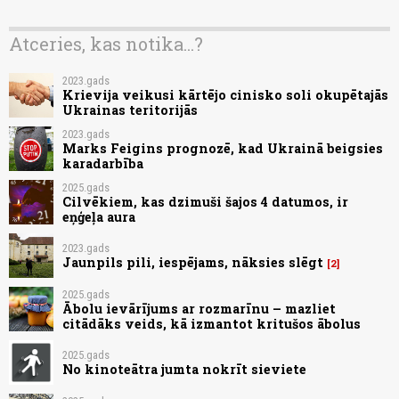
Atceries, kas notika...?
2023.gads
Krievija veikusi kārtējo cinisko soli okupētajās
Ukrainas teritorijās
2023.gads
Marks Feigins prognozē, kad Ukrainā beigsies
karadarbība
2025.gads
Cilvēkiem, kas dzimuši šajos 4 datumos, ir
eņģeļa aura
2023.gads
Jaunpils pili, iespējams, nāksies slēgt
2
2025.gads
Ābolu ievārījums ar rozmarīnu – mazliet
citādāks veids, kā izmantot kritušos ābolus
2025.gads
No kinoteātra jumta nokrīt sieviete