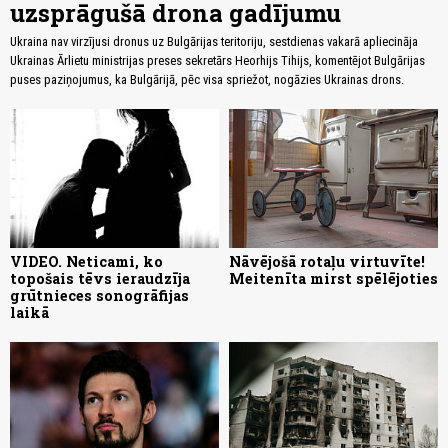
uzsprāgušā drona gadījumu
Ukraina nav virzījusi dronus uz Bulgārijas teritoriju, sestdienas vakarā apliecināja
Ukrainas Ārlietu ministrijas preses sekretārs Heorhijs Tihijs, komentējot Bulgārijas
puses paziņojumus, ka Bulgārijā, pēc visa spriežot, nogāzies Ukrainas drons.
VIDEO. Neticami, ko
Nāvējošā rotaļu virtuvīte!
topošais tēvs ieraudzīja
Meitenīta mirst spēlējoties
grūtnieces sonogrāfijas
laikā