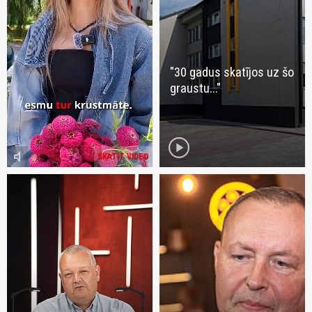
"30 gadus skatījos uz šo
graustu..."
play_circle
volume_mute
SKATĪT VIDEO