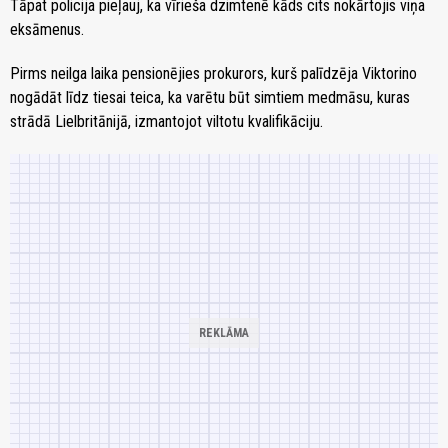
Tāpat policija pieļauj, ka vīrieša dzimtenē kāds cits nokārtojis viņa
eksāmenus.
Pirms neilga laika pensionējies prokurors, kurš palīdzēja Viktorino
nogādāt līdz tiesai teica, ka varētu būt simtiem medmāsu, kuras
strādā Lielbritānijā, izmantojot viltotu kvalifikāciju.