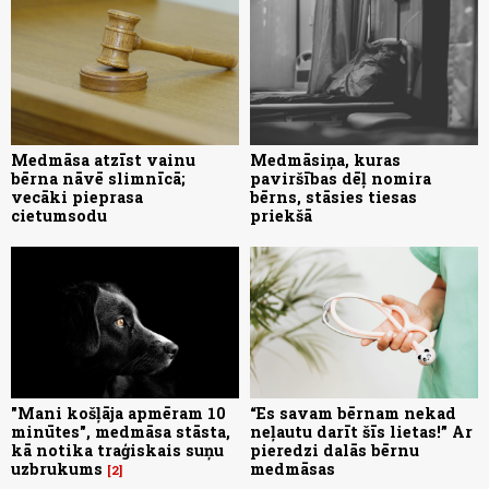
Medmāsa atzīst vainu
Medmāsiņa, kuras
bērna nāvē slimnīcā;
paviršības dēļ nomira
vecāki pieprasa
bērns, stāsies tiesas
cietumsodu
priekšā
"Mani košļāja apmēram 10
“Es savam bērnam nekad
minūtes", medmāsa stāsta,
neļautu darīt šīs lietas!” Ar
kā notika traģiskais suņu
pieredzi dalās bērnu
uzbrukums
medmāsas
2