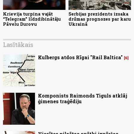
Krievija turpina vajāt
Serbijas prezidents izsaka
“Telegram” līdzdibinātāju
drūmas prognozes par karu
Pāvelu Durovu
Ukrainā
Lasītākais
Kulbergs atdos Rīgai "Rail Baltica"
6
Komponists Raimonds Tiguls atklāj
ģimenes traģēdiju
Viesītes pilsētas svētki izvēršas