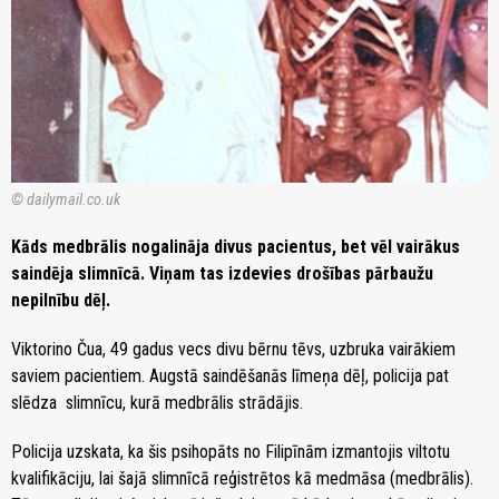
© dailymail.co.uk
Kāds medbrālis nogalināja divus pacientus, bet vēl vairākus
saindēja slimnīcā. Viņam tas izdevies drošības pārbaužu
nepilnību dēļ.
Viktorino Čua, 49 gadus vecs divu bērnu tēvs, uzbruka vairākiem
saviem pacientiem. Augstā saindēšanās līmeņa dēļ, policija pat
slēdza slimnīcu, kurā medbrālis strādājis.
Policija uzskata, ka šis psihopāts no Filipīnām izmantojis viltotu
kvalifikāciju, lai šajā slimnīcā reģistrētos kā medmāsa (medbrālis).