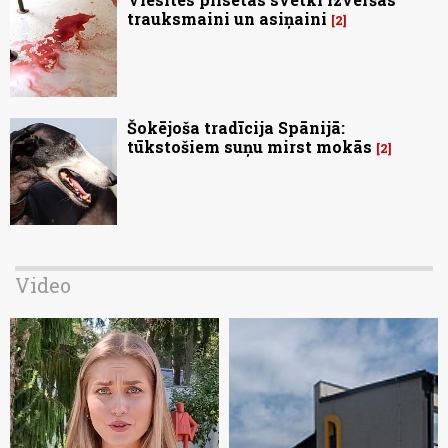
trauksmaini un asiņaini
2
Šokējoša tradīcija Spānijā:
tūkstošiem suņu mirst mokās
2
Video