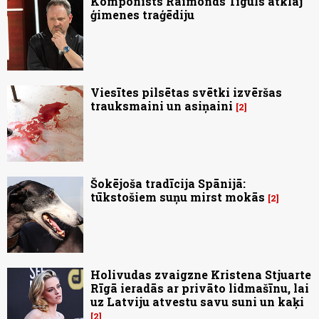
Komponists Raimonds Tiguls atklāj
ģimenes traģēdiju
Viesītes pilsētas svētki izvēršas
trauksmaini un asiņaini
2
Šokējoša tradīcija Spānijā:
tūkstošiem suņu mirst mokās
2
Holivudas zvaigzne Kristena Stjuarte
Rīgā ieradās ar privāto lidmašīnu, lai
uz Latviju atvestu savu suni un kaķi
2