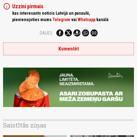
info
Uzzini pirmais
kas interesants noticis Latvijā un pasaulē,
pievienojoties mums
Telegram
vai
Whatsapp
kanālā
DALIES:
Komentēt
Saistītās ziņas