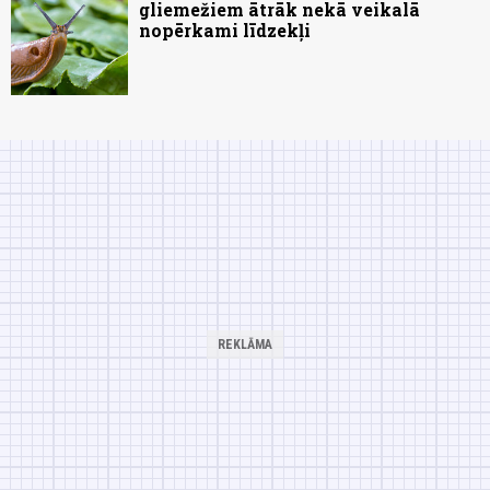
gliemežiem ātrāk nekā veikalā
nopērkami līdzekļi