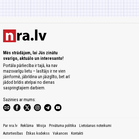
Mēs strādājam, lai Jūs zinātu
svarīgo, aktuālo un interesanto!
Portāla pārliecība ir tajā, ka nav
mazsvarīgu lietu – lasītājs ir ne vien
jāinformē, jābrīdina un jāizglīto, bet arī
jādod brīdis atelpai no dienas
saspringtajiem darbiem.
Sazinies ar mums:
Par nra.lv
Reklāma
Misija
Privātuma politika
Lietošanas noteikumi
Autortiesības
Ētikas kodekss
Vakances
Kontakti