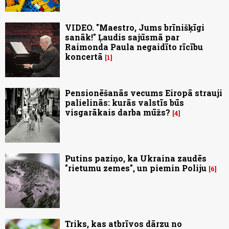
VIDEO. "Maestro, Jums brīnišķīgi
sanāk!" Ļaudis sajūsmā par
Raimonda Paula negaidīto rīcību
koncertā
1
Pensionēšanās vecums Eiropā strauji
palielinās: kurās valstīs būs
visgarākais darba mūžs?
4
Putins paziņo, ka Ukraina zaudēs
"rietumu zemes", un piemin Poliju
6
Triks, kas atbrīvos dārzu no