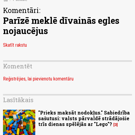
Komentāri:
Parīzē meklē dīvainās egles
nojaucējus
Skatīt rakstu
Komentēt
Reģistrējies, lai pievienotu komentāru
Lasītākais
"Prieks maksāt nodokļus." Sabiedrība
sašutusi: valsts pārvaldē strādājošie
trīs dienas spēlējās ar "Lego"?
3