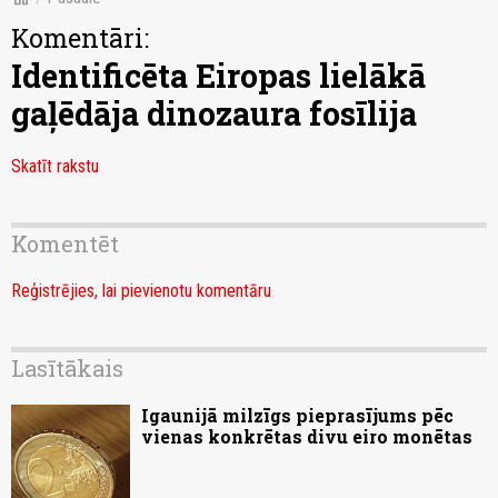
Komentāri:
Identificēta Eiropas lielākā
gaļēdāja dinozaura fosīlija
Skatīt rakstu
Komentēt
Reģistrējies, lai pievienotu komentāru
Lasītākais
Igaunijā milzīgs pieprasījums pēc
vienas konkrētas divu eiro monētas