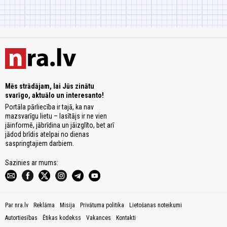
Mēs strādājam, lai Jūs zinātu
svarīgo, aktuālo un interesanto!
Portāla pārliecība ir tajā, ka nav
mazsvarīgu lietu – lasītājs ir ne vien
jāinformē, jābrīdina un jāizglīto, bet arī
jādod brīdis atelpai no dienas
saspringtajiem darbiem.
Sazinies ar mums:
Par nra.lv
Reklāma
Misija
Privātuma politika
Lietošanas noteikumi
Autortiesības
Ētikas kodekss
Vakances
Kontakti