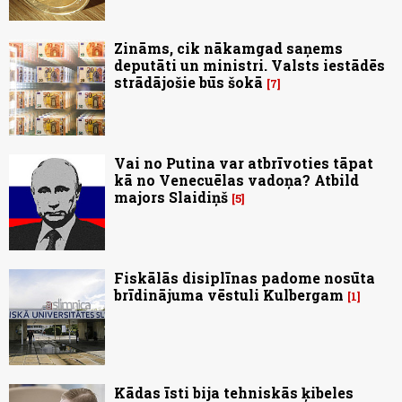
Zināms, cik nākamgad saņems
deputāti un ministri. Valsts iestādēs
strādājošie būs šokā
7
Vai no Putina var atbrīvoties tāpat
kā no Venecuēlas vadoņa? Atbild
majors Slaidiņš
5
Fiskālās disiplīnas padome nosūta
brīdinājuma vēstuli Kulbergam
1
Kādas īsti bija tehniskās ķibeles