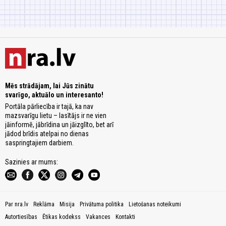
Mēs strādājam, lai Jūs zinātu
svarīgo, aktuālo un interesanto!
Portāla pārliecība ir tajā, ka nav
mazsvarīgu lietu – lasītājs ir ne vien
jāinformē, jābrīdina un jāizglīto, bet arī
jādod brīdis atelpai no dienas
saspringtajiem darbiem.
Sazinies ar mums:
Par nra.lv
Reklāma
Misija
Privātuma politika
Lietošanas noteikumi
Autortiesības
Ētikas kodekss
Vakances
Kontakti