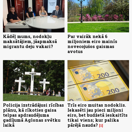
Kādēļ mums, nodokļu
Par vairāk nekā 6
maksātājiem, jāapmaksā
miljoniem eiro mainīs
migrantu deju vakari?
novecojušos gaismas
avotus
Policija izstrādājusi rīcības
Trīs eiro muitas nodoklis.
plānu, kā rīkoties gaisa
Iekasēti jau pieci miljoni
telpas apdraudējuma
eiro, bet budžetā ieskaitīts
gadījumā Aglonas svētku
tikai viens; kur palika
laikā
pārējā nauda?
1