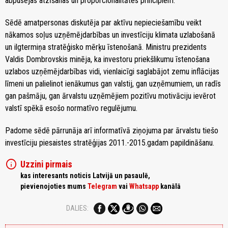
abpusējas atzīšanas un proporcionalitātes principiem.
Sēdē amatpersonas diskutēja par aktīvu nepieciešamību veikt
nākamos soļus uzņēmējdarbības un investīciju klimata uzlabošanā
un ilgtermiņa stratēģisko mērķu īstenošanā. Ministru prezidents
Valdis Dombrovskis minēja, ka investoru priekšlikumu īstenošana
uzlabos uzņēmējdarbības vidi, vienlaicīgi saglabājot zemu inflācijas
līmeni un palielinot ienākumus gan valstij, gan uzņēmumiem, un radīs
gan pašmāju, gan ārvalstu uzņēmējiem pozitīvu motivāciju ievērot
valstī spēkā esošo normatīvo regulējumu.
Padome sēdē pārrunāja arī informatīvā ziņojuma par ārvalstu tiešo
investīciju piesaistes stratēģijas 2011.-2015.gadam papildināšanu.
info
Uzzini pirmais
kas interesants noticis Latvijā un pasaulē,
pievienojoties mums
Telegram
vai
Whatsapp
kanālā
DALIES: