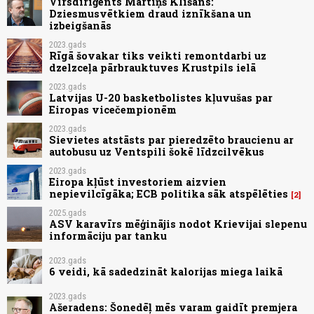
Virsdiriģents Mārtiņš Klišāns:
Dziesmusvētkiem draud iznīkšana un
izbeigšanās
2023.gads
Rīgā šovakar tiks veikti remontdarbi uz
dzelzceļa pārbrauktuves Krustpils ielā
2023.gads
Latvijas U-20 basketbolistes kļuvušas par
Eiropas vicečempionēm
2023.gads
Sievietes atstāsts par pieredzēto braucienu ar
autobusu uz Ventspili šokē līdzcilvēkus
2023.gads
Eiropa kļūst investoriem aizvien
nepievilcīgāka; ECB politika sāk atspēlēties
2
2025.gads
ASV karavīrs mēģinājis nodot Krievijai slepenu
informāciju par tanku
2023.gads
6 veidi, kā sadedzināt kalorijas miega laikā
2023.gads
Ašeradens: Šonedēļ mēs varam gaidīt premjera