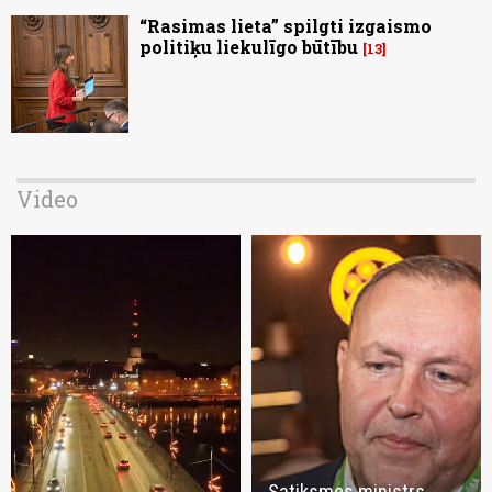
“Rasimas lieta” spilgti izgaismo
politiķu liekulīgo būtību
13
Video
Satiksmes ministrs