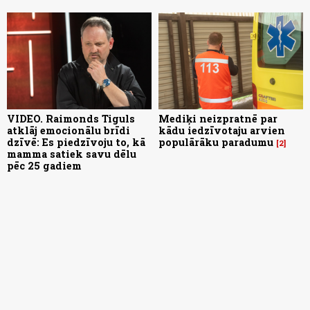
VIDEO. Raimonds Tiguls
Mediķi neizpratnē par
atklāj emocionālu brīdi
kādu iedzīvotaju arvien
dzīvē: Es piedzīvoju to, kā
populārāku paradumu
2
mamma satiek savu dēlu
pēc 25 gadiem