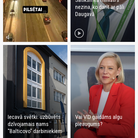
nezina, ko darīt ar pāli
Daugavā
play_circle
volume_mute
Iecavā svētki: uzbūvēts
Vai VID gaidāms algu
dzīvojamais nams
pieaugums?
"Balticovo" darbiniekiem