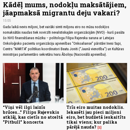
Kādēļ mums, nodokļu maksātājiem,
jāapmaksā migrantu deju vakari?
15:05
Gada laikā nevis miljoni, bet vairāki simti miljonu eiro no mūsu nodokļos
nomaksātās naudas tiek novirzīti nevalstiskajām organizācijām (NVO) - kurš pasūta
šo NVO finansēšanas mūziku – politologa Filipa Rajevska saruna ar Latvijas
Onkoloģisko pacientu organizāciju apvienības “Onkoalianse” pārstāvi Inesi Supi,
Centrs “MARTA” politikas koordinatori Beatu Joniti ("Jaunā vienotība") un Kultūras
ministrijas parlamentāro sekretāru Ivaru Āboliņu (Nacionālā apvienība).
“Viņi vēl ilgi laizīs
Trīs eiro muitas nodoklis.
brūces...” Filips Rajevskis
Iekasēti jau pieci miljoni
atklāj, kas cietīs no atceltā
eiro, bet budžetā ieskaitīts
"Pitbull" koncerta
tikai viens; kur palika
pārējā nauda?
1