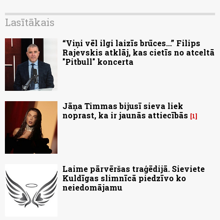
Lasītākais
“Viņi vēl ilgi laizīs brūces...” Filips
Rajevskis atklāj, kas cietīs no atceltā
"Pitbull" koncerta
Jāņa Timmas bijusī sieva liek
noprast, ka ir jaunās attiecībās
1
Laime pārvēršas traģēdijā. Sieviete
Kuldīgas slimnīcā piedzīvo ko
neiedomājamu