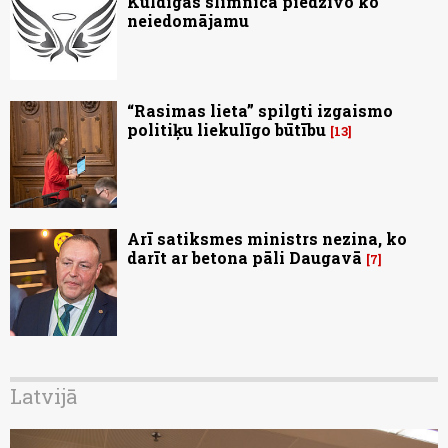
Kuldīgas slimnīcā piedzīvo ko
neiedomājamu
“Rasimas lieta” spilgti izgaismo
politiķu liekulīgo būtību
13
Arī satiksmes ministrs nezina, ko
darīt ar betona pāli Daugavā
7
Latvijā