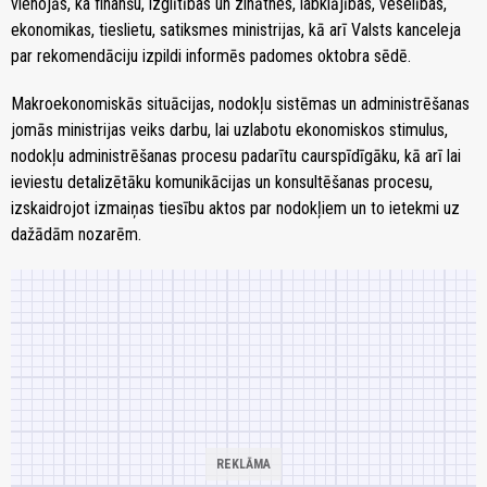
vienojās, ka finanšu, izglītības un zinātnes, labklājības, veselības,
ekonomikas, tieslietu, satiksmes ministrijas, kā arī Valsts kanceleja
par rekomendāciju izpildi informēs padomes oktobra sēdē.
Makroekonomiskās situācijas, nodokļu sistēmas un administrēšanas
jomās ministrijas veiks darbu, lai uzlabotu ekonomiskos stimulus,
nodokļu administrēšanas procesu padarītu caurspīdīgāku, kā arī lai
ieviestu detalizētāku komunikācijas un konsultēšanas procesu,
izskaidrojot izmaiņas tiesību aktos par nodokļiem un to ietekmi uz
dažādām nozarēm.