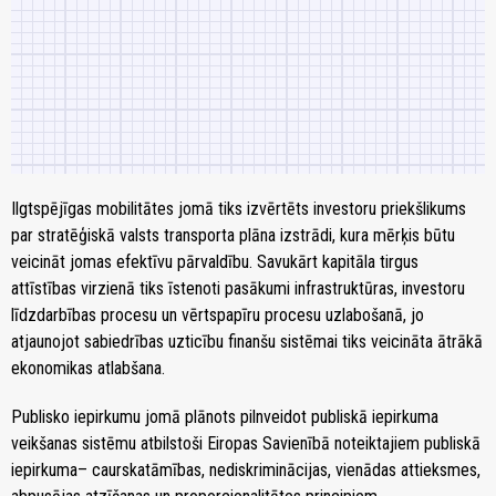
Ilgtspējīgas mobilitātes jomā tiks izvērtēts investoru priekšlikums
par stratēģiskā valsts transporta plāna izstrādi, kura mērķis būtu
veicināt jomas efektīvu pārvaldību. Savukārt kapitāla tirgus
attīstības virzienā tiks īstenoti pasākumi infrastruktūras, investoru
līdzdarbības procesu un vērtspapīru procesu uzlabošanā, jo
atjaunojot sabiedrības uzticību finanšu sistēmai tiks veicināta ātrākā
ekonomikas atlabšana.
Publisko iepirkumu jomā plānots pilnveidot publiskā iepirkuma
veikšanas sistēmu atbilstoši Eiropas Savienībā noteiktajiem publiskā
iepirkuma– caurskatāmības, nediskriminācijas, vienādas attieksmes,