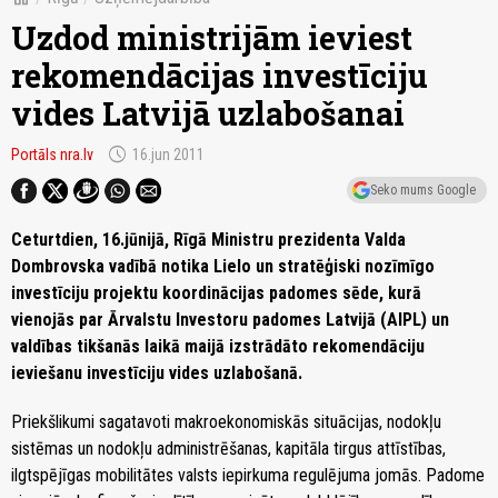
Uzdod ministrijām ieviest
rekomendācijas investīciju
vides Latvijā uzlabošanai
schedule
Portāls nra.lv
16.jun 2011
Seko mums Google
Ceturtdien, 16.jūnijā, Rīgā Ministru prezidenta Valda
Dombrovska vadībā notika Lielo un stratēģiski nozīmīgo
investīciju projektu koordinācijas padomes sēde, kurā
vienojās par Ārvalstu Investoru padomes Latvijā (AIPL) un
valdības tikšanās laikā maijā izstrādāto rekomendāciju
ieviešanu investīciju vides uzlabošanā.
Priekšlikumi sagatavoti makroekonomiskās situācijas, nodokļu
sistēmas un nodokļu administrēšanas, kapitāla tirgus attīstības,
ilgtspējīgas mobilitātes valsts iepirkuma regulējuma jomās. Padome