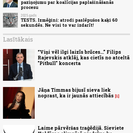
paziņojumu par koalīcijas paplašināšanās
procesu
2025.gads
TESTS. Izmēģini: atrodi paslēpušos kaķi 60
sekundēs. Ne visi to var izdarīt!
Lasītākais
“Viņi vēl ilgi laizīs brūces...” Filips
Rajevskis atklāj, kas cietīs no atceltā
"Pitbull" koncerta
Jāņa Timmas bijusī sieva liek
noprast, ka ir jaunās attiecībās
1
Laime pārvēršas traģēdijā. Sieviete