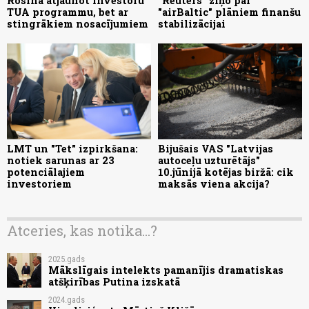
Rosina atjaunot investoru
"Reuters" ziņo par
TUA programmu, bet ar
"airBaltic" plāniem finanšu
stingrākiem nosacījumiem
stabilizācijai
LMT un "Tet" izpirkšana:
Bijušais VAS "Latvijas
notiek sarunas ar 23
autoceļu uzturētājs"
potenciālajiem
10.jūnijā kotējas biržā: cik
investoriem
maksās viena akcija?
Atceries, kas notika...?
2025.gads
Mākslīgais intelekts pamanījis dramatiskas
atšķirības Putina izskatā
2024.gads