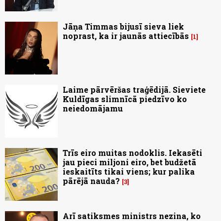
Jāņa Timmas bijusī sieva liek
noprast, ka ir jaunās attiecībās
1
Laime pārvēršas traģēdijā. Sieviete
Kuldīgas slimnīcā piedzīvo ko
neiedomājamu
Trīs eiro muitas nodoklis. Iekasēti
jau pieci miljoni eiro, bet budžetā
ieskaitīts tikai viens; kur palika
pārējā nauda?
3
Arī satiksmes ministrs nezina, ko