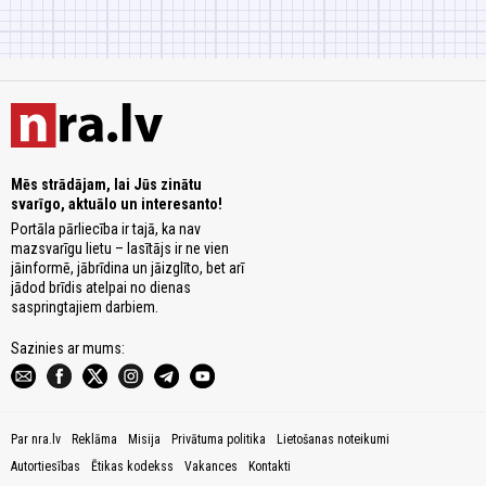
Mēs strādājam, lai Jūs zinātu
svarīgo, aktuālo un interesanto!
Portāla pārliecība ir tajā, ka nav
mazsvarīgu lietu – lasītājs ir ne vien
jāinformē, jābrīdina un jāizglīto, bet arī
jādod brīdis atelpai no dienas
saspringtajiem darbiem.
Sazinies ar mums:
Par nra.lv
Reklāma
Misija
Privātuma politika
Lietošanas noteikumi
Autortiesības
Ētikas kodekss
Vakances
Kontakti