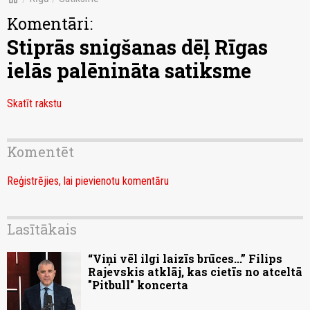
Komentāri:
Stiprās snigšanas dēļ Rīgas
ielās palēnināta satiksme
Skatīt rakstu
Komentēt
Reģistrējies, lai pievienotu komentāru
Lasītākais
“Viņi vēl ilgi laizīs brūces...” Filips
Rajevskis atklāj, kas cietīs no atceltā
"Pitbull" koncerta