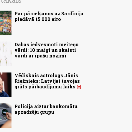
ītākais
Par pārcelšanos uz Sardīniju
piedāvā 15 000 eiro
Dabas iedvesmoti meiteņu
vārdi: 10 maigi un skaisti
vārdi ar īpašu nozīmi
Vēdiskais astrologs Jānis
Riežnieks: Latvijai tuvojas
grūts pārbaudījumu laiks
2
Policija aiztur bankomātu
apzadzēju grupu