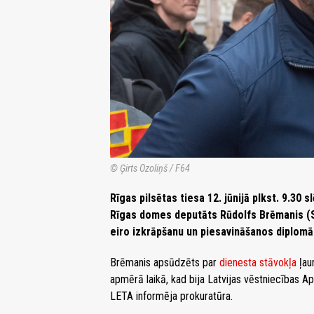
© Ģirts Ozoliņš / F64
Rīgas pilsētas tiesa 12. jūnijā plkst. 9.30 
Rīgas domes deputāts Rūdolfs Brēmanis (SV
eiro izkrāpšanu un piesavināšanos diplomāt
Brēmanis apsūdzēts par
dienesta stāvokļa
ļau
apmērā laikā, kad bija Latvijas vēstniecības 
LETA informēja prokuratūra.