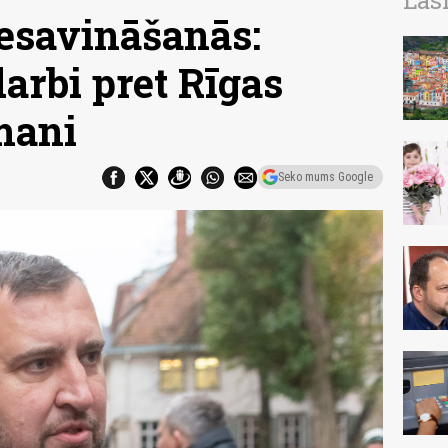
Las
iesavināšanās:
darbi pret Rīgas
mani
Seko mums Google