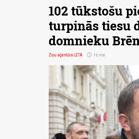
102 tūkstošu p
turpinās tiesu 
domnieku Brē
schedule
Ziņu aģentūra LETA
16.mai