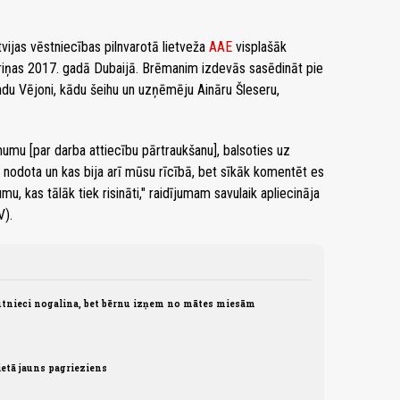
atvijas vēstniecības pilnvarotā lietveža
AAE
visplašāk
ariņas 2017. gadā Dubaijā. Brēmanim izdevās sasēdināt pie
ndu Vējoni, kādu šeihu un uzņēmēju Aināru Šleseru,
ēmumu [par darba attiecību pārtraukšanu], balsoties uz
 nodota un kas bija arī mūsu rīcībā, bet sīkāk komentēt es
mu, kas tālāk tiek risināti," raidījumam savulaik apliecināja
V).
tnieci nogalina, bet bērnu izņem no mātes miesām
etā jauns pagrieziens