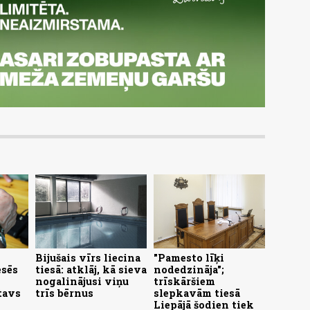
Bijušais vīrs liecina
"Pamesto līķi
esēs
tiesā: atklāj, kā sieva
nodedzināja";
nogalinājusi viņu
trīskāršiem
tavs
trīs bērnus
slepkavām tiesā
Liepājā šodien tiek