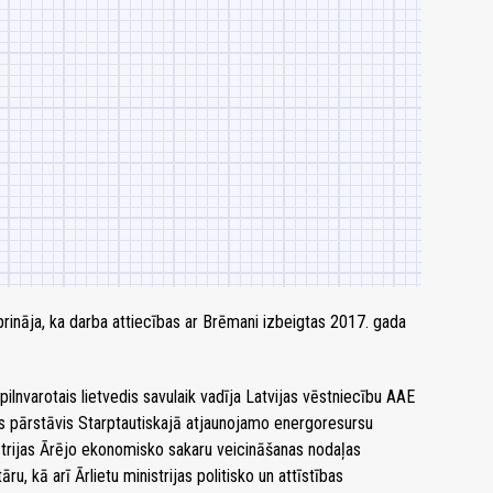
rināja, ka darba attiecības ar Brēmani izbeigtas 2017. gada
pilnvarotais lietvedis savulaik vadīja Latvijas vēstniecību AAE
is pārstāvis Starptautiskajā atjaunojamo energoresursu
istrijas Ārējo ekonomisko sakaru veicināšanas nodaļas
u, kā arī Ārlietu ministrijas politisko un attīstības