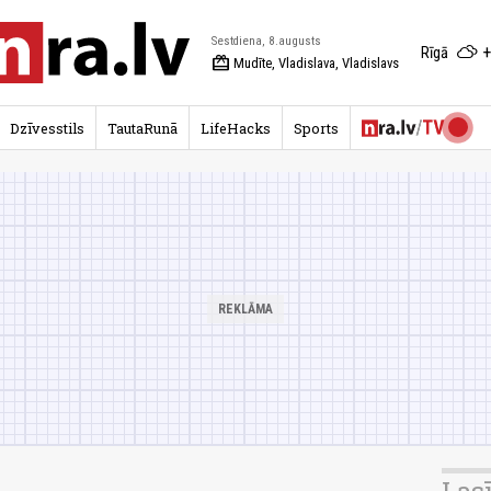
Sestdiena, 8.augusts
+
Rīgā
redeem
Mudīte, Vladislava, Vladislavs
Dzīvesstils
TautaRunā
LifeHacks
Sports