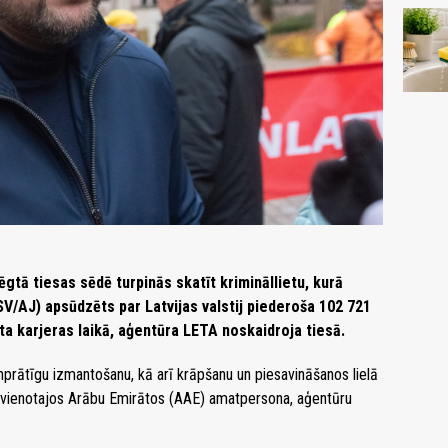
slēgtā tiesas sēdē turpinās skatīt krimināllietu, kurā
/AJ) apsūdzēts par Latvijas valstij piederoša 102 721
a karjeras laikā, aģentūra LETA noskaidroja tiesā.
nprātīgu izmantošanu, kā arī krāpšanu un piesavināšanos lielā
Apvienotajos Arābu Emirātos (AAE) amatpersona, aģentūru