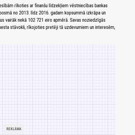
iesībām rīkoties ar finanšu līdzekļiem vēstniecības bankas
aika posmā no 2013. līdz 2016. gadam kopsummā izkrāpa un
ekļus vairāk nekā 102 721 eiro apmērā. Savas noziedzīgās
nesta stāvokli, rīkojoties pretēji tā uzdevumiem un interesēm,