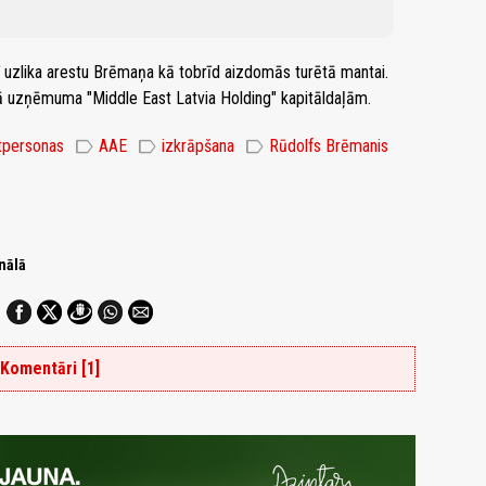
uzlika arestu Brēmaņa kā tobrīd aizdomās turētā mantai.
ā uzņēmuma "Middle East Latvia Holding" kapitāldaļām.
label
label
label
tpersonas
AAE
izkrāpšana
Rūdolfs Brēmanis
nālā
Komentāri [1]