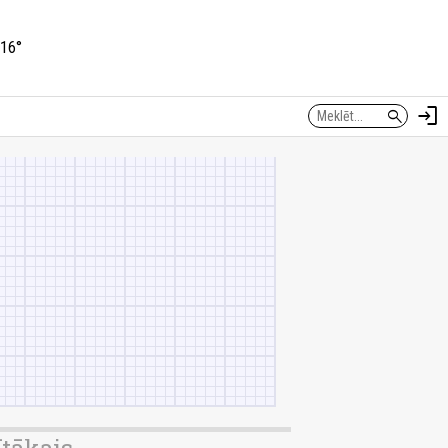
16°
login
search