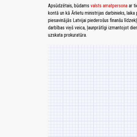
Apsūdzētais, būdams
valsts amatpersona
ar t
kontā un kā Ārlietu ministrijas darbinieks, l
piesavinājās Latvijai piederošus finanšu līdz
darbības viņš veica, ļaunprātīgi izmantojot die
uzskata prokuratūra.