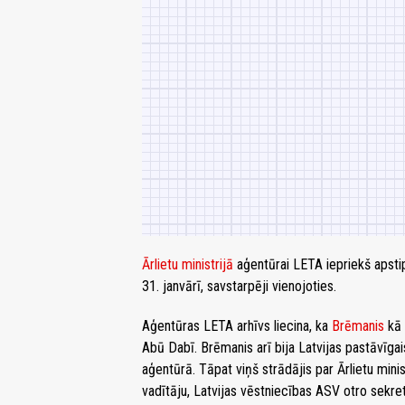
Ārlietu ministrijā
aģentūrai LETA iepriekš apstip
31. janvārī, savstarpēji vienojoties.
Aģentūras LETA arhīvs liecina, ka
Brēmanis
kā 
Abū Dabī. Brēmanis arī bija Latvijas pastāvīga
aģentūrā. Tāpat viņš strādājis par Ārlietu min
vadītāju, Latvijas vēstniecības ASV otro sekretār