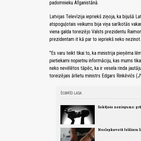
padomnieku Afganistānā.
Latvijas Televīzija iepriekš ziņoja, ka bijušā L
atspoguļotais veikums bija viņa sarīkotās vak
viena galda toreizējo Valsts prezidentu Raimo
prezidentam it kā par to iepriekš neko nezinot.
"Es varu teikt tikai to, ka ministrija pieņēma l
pietiekami nopietnu informāciju, kas mums tika
neko nevēlētos tāpēc, ka ir vesela rinda jautāju
toreizējais ārlietu ministrs Edgars Rinkēvičs (J
ŠOBRĪD LASA
Šokējošs noziegums: grū
Noslepkavotā feldšera li