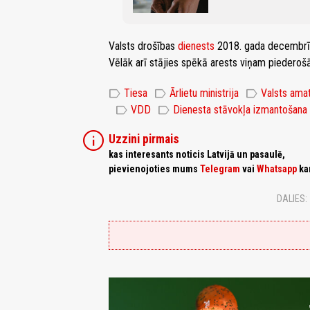
Valsts drošības
dienests
2018. gada decembrī 
Vēlāk arī stājies spēkā arests viņam piederoš
label
label
label
Tiesa
Ārlietu ministrija
Valsts ama
label
label
VDD
Dienesta stāvokļa izmantošana
info
Uzzini pirmais
kas interesants noticis Latvijā un pasaulē,
pievienojoties mums
Telegram
vai
Whatsapp
ka
DALIES: