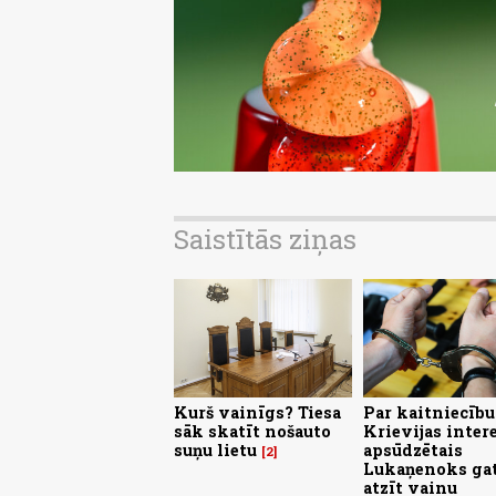
Saistītās ziņas
Kurš vainīgs? Tiesa
Par kaitniecību
sāk skatīt nošauto
Krievijas inter
suņu lietu
apsūdzētais
2
Lukaņenoks ga
atzīt vainu