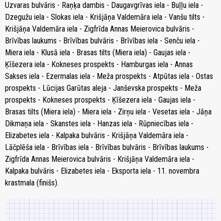
Uzvaras bulvāris - Raņķa dambis - Daugavgrīvas iela - Buļļu iela -
Dzegužu iela - Slokas iela - Krišjāņa Valdemāra iela - Vanšu tilts -
Krišjāņa Valdemāra iela - Zigfrīda Annas Meierovica bulvāris -
Brīvības laukums - Brīvības bulvāris - Brīvības iela - Senču iela -
Miera iela - Klusā iela - Brasas tilts (Miera iela) - Gaujas iela -
Ķīšezera iela - Kokneses prospekts - Hamburgas iela - Annas
Sakses iela - Ezermalas iela - Meža prospekts - Atpūtas iela - Ostas
prospekts - Lūcijas Garūtas aleja - Janševska prospekts - Meža
prospekts - Kokneses prospekts - Ķīšezera iela - Gaujas iela -
Brasas tilts (Miera iela) - Miera iela - Zirņu iela - Vesetas iela - Jāņa
Dikmaņa iela - Skanstes iela - Hanzas iela - Rūpniecības iela -
Elizabetes iela - Kalpaka bulvāris - Krišjāņa Valdemāra iela -
Lāčplēša iela - Brīvības iela - Brīvības bulvāris - Brīvības laukums -
Zigfrīda Annas Meierovica bulvāris - Krišjāņa Valdemāra iela -
Kalpaka bulvāris - Elizabetes iela - Eksporta iela - 11. novembra
krastmala (finišs).