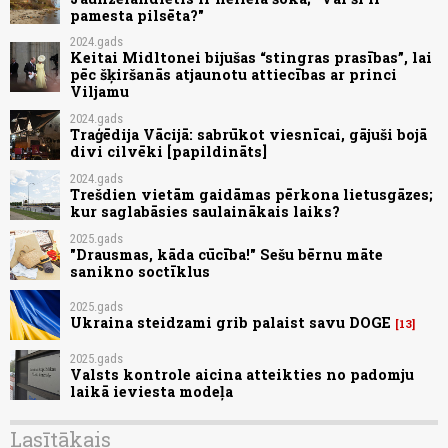
pamesta pilsēta?"
2024.gads
Keitai Midltonei bijušas “stingras prasības”, lai
pēc šķiršanās atjaunotu attiecības ar princi
Viljamu
2024.gads
Traģēdija Vācijā: sabrūkot viesnīcai, gājuši bojā
divi cilvēki [papildināts]
2024.gads
Trešdien vietām gaidāmas pērkona lietusgāzes;
kur saglabāsies saulainākais laiks?
2025.gads
"Drausmas, kāda cūcība!" Sešu bērnu māte
sanikno soctīklus
2025.gads
Ukraina steidzami grib palaist savu DOGE
13
2025.gads
Valsts kontrole aicina atteikties no padomju
laikā ieviesta modeļa
Lasītākais