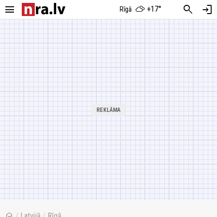
menu
search
login
+17°
Rīgā
home
/
Latvijā
/
Rīgā