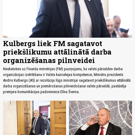
Kulbergs liek FM sagatavot
priekšlikumu attālinātā darba
organizēšanas pilnveidei
Neskatoties uz Finanšu ministrijas (FM) paziņojumu, ka valsts pārvaldes darba
organizācijas izvērtēšana ir Valsts kancelejas kompetence, Ministru prezidents
Andris Kulbergs (AS) ar rezolūciju lūgs ministrijai sagatavot priekšlikumus attālinātā
darba organizēšanas un piemērošanas pilnveidošanai valsts pārvaldē, pastāstīja
premjera komunikācijas padomniece Elīna Šverna.