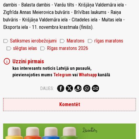
dambis - Balasta dambis - Vanšu tilts - Krišjāņa Valdemāra iela -
Zigfrīda Annas Meierovica bulvāris - Brīvības laukums - Raiņa
bulvāris - Krišjāņa Valdemāra iela - Citadeles iela - Muitas iela -
Eksporta iela - 11. novembra krastmala (finišs).
label
label
label
Satiksmes ierobežojumi
Maratons
rīgas maratons
label
label
slēgtas ielas
Rīgas maratons 2026
info
Uzzini pirmais
kas interesants noticis Latvijā un pasaulē,
pievienojoties mums
Telegram
vai
Whatsapp
kanālā
DALIES:
Komentēt