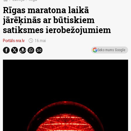
Rīgas maratona laikā
jārēķinās ar būtiskiem
satiksmes ierobežojumiem
schedule
Portāls nra.lv
16.mai
Seko mums Google