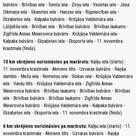
bulvāris - Brīvības iela - Senču iela - Zirņu iela - Vesetas iela - Jāņa
Dikmaņa iela - Skanstes iela - Hanzas iela - Rūpniecības iela -
Elizabetes iela - Kalpaka bulvāris - Krišjāņa Valdemāra iela -
Lāčplēša iela - Brīvības iela - Brīvības bulvāris - Brīvības laukums -
Zigfrīda Annas Meierovica bulvāris - Krišjāņa Valdemāra iela -
Kalpaka bulvāris - Elizabetes iela - Eksporta iela - 11. novembra
krastmala (finišs).
10 km skrējiens norisināsies pa maršrutu:
Kaļķu iela (starts) -
11. novembra krastmala - Akmens tilts - Uzvaras bulvāris - Raņķa
dambis - Meža iela - Nometņu iela - Slokas iela - Krišjāņa Valdemāra
iela - Vanšu tilts - Krišjāņa Valdemāra iela - Zigfrīda Annas
Meierovica bulvāris - Brīvības laukums - Brīvības bulvāris - Brīvības
iela - Brīvības bulvāris - Brīvības laukums - Zigfrīda Annas
Meierovica bulvāris - Krišjāņa Valdemāra iela - Kalpaka bulvāris -
Elizabetes iela - Eksporta iela - 11. novembra krastmala (finišs).
6 km skrējiens norisināsies pa maršrutu:
Kaļķu iela (starts) - 11.
novembra krastmala - Akmens tilts - Uzvaras bulvāris - Raņķa