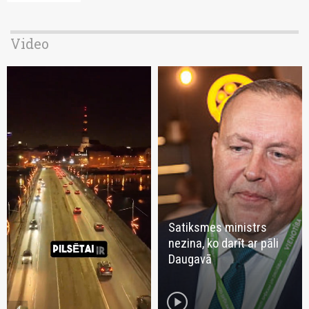
Video
Satiksmes ministrs
nezina, ko darīt ar pāli
Daugavā
play_circle