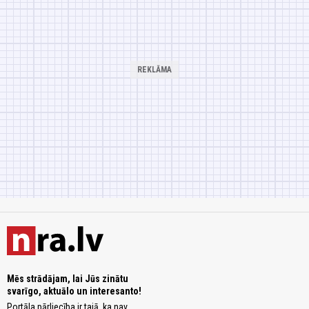
Mēs strādājam, lai Jūs zinātu
svarīgo, aktuālo un interesanto!
Portāla pārliecība ir tajā, ka nav