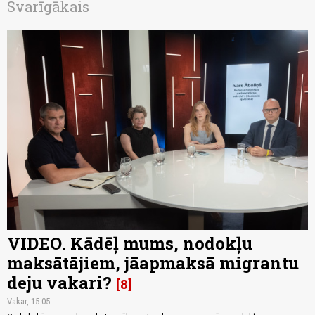
Svarīgākais
VIDEO. Kādēļ mums, nodokļu
maksātājiem, jāapmaksā migrantu
deju vakari?
8
Vakar, 15:05