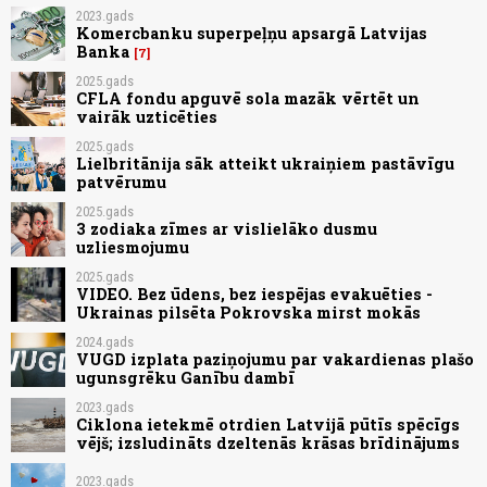
2023.gads
Komercbanku superpeļņu apsargā Latvijas
Banka
7
2025.gads
CFLA fondu apguvē sola mazāk vērtēt un
vairāk uzticēties
2025.gads
Lielbritānija sāk atteikt ukraiņiem pastāvīgu
patvērumu
2025.gads
3 zodiaka zīmes ar vislielāko dusmu
uzliesmojumu
2025.gads
VIDEO. Bez ūdens, bez iespējas evakuēties -
Ukrainas pilsēta Pokrovska mirst mokās
2024.gads
VUGD izplata paziņojumu par vakardienas plašo
ugunsgrēku Ganību dambī
2023.gads
Ciklona ietekmē otrdien Latvijā pūtīs spēcīgs
vējš; izsludināts dzeltenās krāsas brīdinājums
2023.gads