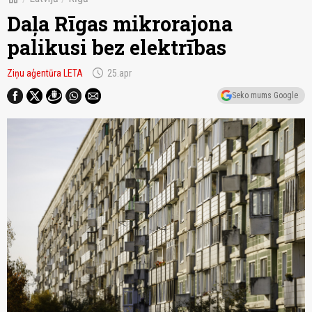
Daļa Rīgas mikrorajona
palikusi bez elektrības
schedule
Ziņu aģentūra LETA
25.apr
Seko mums Google