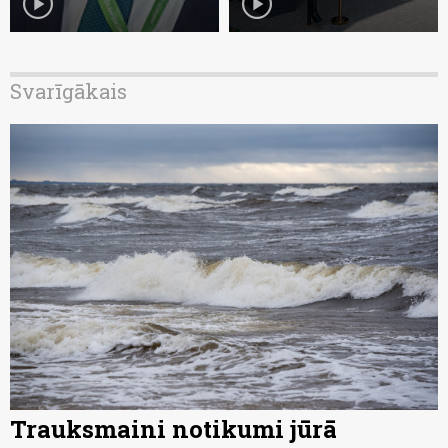
play_circle
play_circle
Svarīgākais
Trauksmaini notikumi jūrā