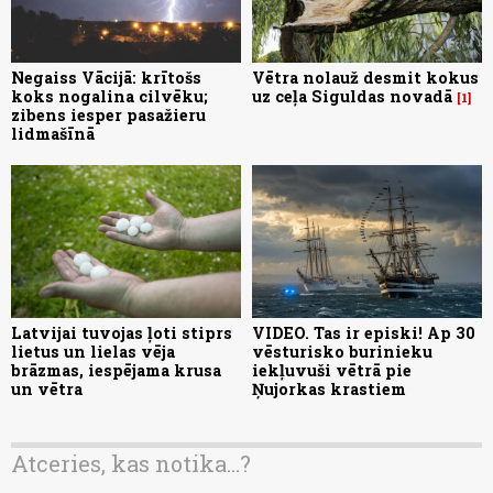
Negaiss Vācijā: krītošs
Vētra nolauž desmit kokus
koks nogalina cilvēku;
uz ceļa Siguldas novadā
1
zibens iesper pasažieru
lidmašīnā
Latvijai tuvojas ļoti stiprs
VIDEO. Tas ir episki! Ap 30
lietus un lielas vēja
vēsturisko burinieku
brāzmas, iespējama krusa
iekļuvuši vētrā pie
un vētra
Ņujorkas krastiem
Atceries, kas notika...?