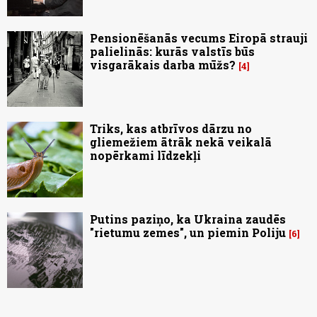
Pensionēšanās vecums Eiropā strauji
palielinās: kurās valstīs būs
visgarākais darba mūžs?
4
Triks, kas atbrīvos dārzu no
gliemežiem ātrāk nekā veikalā
nopērkami līdzekļi
Putins paziņo, ka Ukraina zaudēs
"rietumu zemes", un piemin Poliju
6