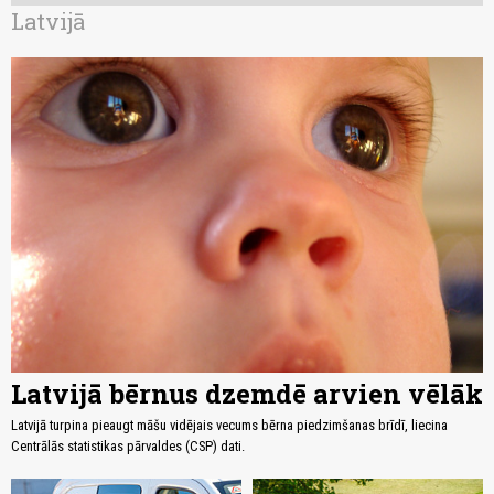
Latvijā
Latvijā bērnus dzemdē arvien vēlāk
Latvijā turpina pieaugt māšu vidējais vecums bērna piedzimšanas brīdī, liecina
Centrālās statistikas pārvaldes (CSP) dati.