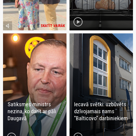
play_circle
volume_mute
SKATĪT VAIRĀK
Satiksmes ministrs
Iecavā svētki: uzbūvēts
nezina, ko darīt ar pāli
dzīvojamais nams
Daugavā
"Balticovo" darbiniekiem