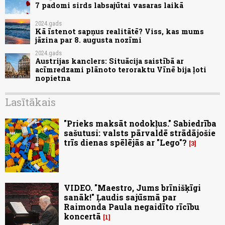
7 padomi sirds labsajūtai vasaras laikā
2024.gads
Kā īstenot sapņus realitātē? Viss, kas mums
jāzina par 8. augusta nozīmi
2024.gads
Austrijas kanclers: Situācija saistībā ar
acīmredzami plānoto teroraktu Vīnē bija ļoti
nopietna
Lasītākais
"Prieks maksāt nodokļus." Sabiedrība
sašutusi: valsts pārvaldē strādājošie
trīs dienas spēlējās ar "Lego"?
3
VIDEO. "Maestro, Jums brīnišķīgi
sanāk!" Ļaudis sajūsmā par
Raimonda Paula negaidīto rīcību
koncertā
1