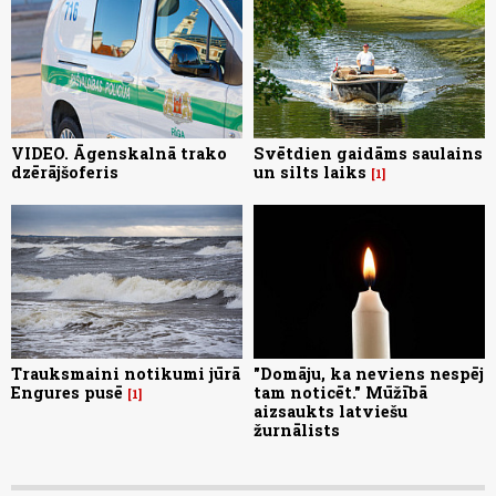
VIDEO. Āgenskalnā trako
Svētdien gaidāms saulains
dzērājšoferis
un silts laiks
1
Trauksmaini notikumi jūrā
"Domāju, ka neviens nespēj
Engures pusē
tam noticēt." Mūžībā
1
aizsaukts latviešu
žurnālists