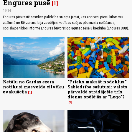
Engures pusē
1
19:14
Engures piekrastē sestdien palīdzība sniegta jahtai, kas aptuveni piecu kilometru
attālumā no Bērzciema bija zaudējusi vadības spējas pēc masta nolūšanas,
sociālajos tīklos informē Engures brīvprātīgo ugunsdzēsēju biedrība (Engures BUB).
Netālu no Gardas ezera
"Prieks maksāt nodokļus."
notikusi masveida cilvēku
Sabiedrība sašutusi: valsts
evakuācija
pārvaldē strādājošie trīs
1
dienas spēlējās ar "Lego"?
3