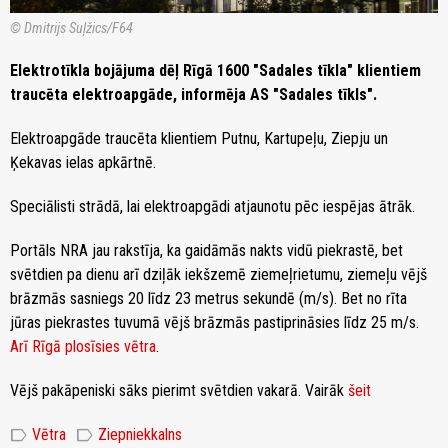
© Dmitrijs Suļžics/F64
Elektrotīkla bojājuma dēļ Rīgā 1600 "Sadales tīkla" klientiem
traucēta elektroapgāde, informēja AS "Sadales tīkls".
Elektroapgāde traucēta klientiem Putnu, Kartupeļu, Ziepju un
Ķekavas ielas apkārtnē.
Speciālisti strādā, lai elektroapgādi atjaunotu pēc iespējas ātrāk.
Portāls NRA jau rakstīja, ka gaidāmās nakts vidū piekrastē, bet
svētdien pa dienu arī dziļāk iekšzemē ziemeļrietumu, ziemeļu vējš
brāzmās sasniegs 20 līdz 23 metrus sekundē (m/s). Bet no rīta
jūras piekrastes tuvumā vējš brāzmās pastiprināsies līdz 25 m/s.
Arī Rīgā plosīsies vētra
.
Vējš pakāpeniski sāks pierimt svētdien vakarā. Vairāk
šeit
label
label
Vētra
Ziepniekkalns