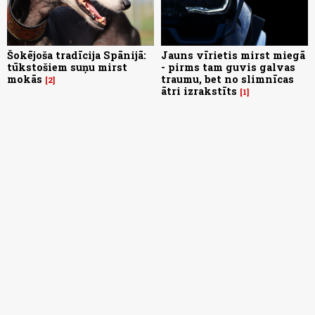
Šokējoša tradīcija Spānijā:
Jauns vīrietis mirst miegā
tūkstošiem suņu mirst
- pirms tam guvis galvas
mokās
traumu, bet no slimnīcas
2
ātri izrakstīts
1