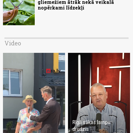
gliemežiem ātrāk nekā veikalā
nopērkami līdzekļi
Video
Rīgā sākas lampu
drudzis