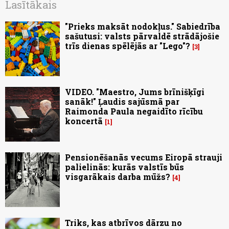
Lasītākais
"Prieks maksāt nodokļus." Sabiedrība
sašutusi: valsts pārvaldē strādājošie
trīs dienas spēlējās ar "Lego"?
3
VIDEO. "Maestro, Jums brīnišķīgi
sanāk!" Ļaudis sajūsmā par
Raimonda Paula negaidīto rīcību
koncertā
1
Pensionēšanās vecums Eiropā strauji
palielinās: kurās valstīs būs
visgarākais darba mūžs?
4
Triks, kas atbrīvos dārzu no