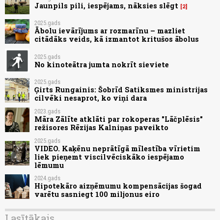
Jaunpils pili, iespējams, nāksies slēgt
2
2025.gads
Ābolu ievārījums ar rozmarīnu – mazliet
citādāks veids, kā izmantot kritušos ābolus
2025.gads
No kinoteātra jumta nokrīt sieviete
2025.gads
Ģirts Rungainis: Šobrīd Satiksmes ministrijas
cilvēki nesaprot, ko viņi dara
2023.gads
Māra Zālīte atklāti par rokoperas "Lāčplēsis"
režisores Rēzijas Kalniņas paveikto
2025.gads
VIDEO. Kaķēnu neprātīgā mīlestība vīrietim
liek pieņemt viscilvēciskāko iespējamo
lēmumu
2024.gads
Hipotekāro aizņēmumu kompensācijas šogad
varētu sasniegt 100 miljonus eiro
Lasītākais