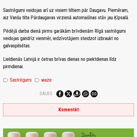
Sastrēgumi veidojas arī uz visiem tiltiem pār Daugavu. Piemēram,
aiz Vanšu tilta Pārdaugavas virzienā automašīnas stāv jau Ķīpsalā.
Pēdējā darba dienā pirms garākām brīvdienām Rīgā sastrēgumi
veidojas gandrīz vienmēr, iedzīvotājiem steidzot izbraukt no
galvaspilsētas.
Lieldienās Latvijā ir četras brīvas dienas no piektdienas līdz
pirmdienai.
label
label
Sastrēgumi
waze
DALIES:
Komentēt