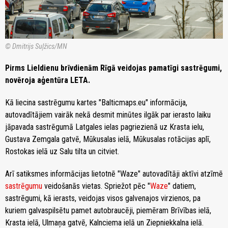
© Dmitrijs Suļžics/MN
Pirms Lieldienu brīvdienām Rīgā veidojas pamatīgi sastrēgumi,
novēroja aģentūra LETA.
Kā liecina sastrēgumu kartes "Balticmaps.eu" informācija,
autovadītājiem vairāk nekā desmit minūtes ilgāk par ierasto laiku
jāpavada sastrēgumā Latgales ielas pagriezienā uz Krasta ielu,
Gustava Zemgala gatvē, Mūkusalas ielā, Mūkusalas rotācijas aplī,
Rostokas ielā uz Salu tilta un citviet.
Arī satiksmes informācijas lietotnē "Waze" autovadītāji aktīvi atzīmē
sastrēgumu
veidošanās vietas. Spriežot pēc "
Waze
" datiem,
sastrēgumi, kā ierasts, veidojas visos galvenajos virzienos, pa
kuriem galvaspilsētu pamet autobraucēji, piemēram Brīvības ielā,
Krasta ielā, Ulmaņa gatvē, Kalnciema ielā un Ziepniekkalna ielā.