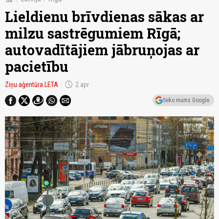
Lieldienu brīvdienas sākas ar
milzu sastrēgumiem Rīgā;
autovadītājiem jābruņojas ar
pacietību
schedule
Ziņu aģentūra LETA
2.apr
Seko mums Google