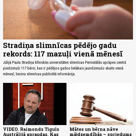
Stradiņa slimnīcas pēdējo gadu
rekords: 117 mazuļi vienā mēnesī
Jūlijā Paula Stradiņa klīniskās universitātes slimnīcas Perinatālās aprūpes centrā
piedzimuši 117 bērni, kas ir pēdējos gados lielākais jaundzimušo skaits vienā
mēnesī, liecina slimnīcas publicētā informācija.
VIDEO. Raimonds Tiguls
Mātes un bērna nāve
Austrālijā apraudas. Kas
mājdzemdībās – spriedums