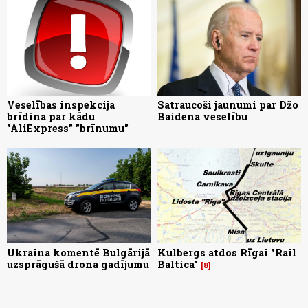
Veselības inspekcija
Satraucoši jaunumi par Džo
brīdina par kādu
Baidena veselību
"AliExpress" "brīnumu"
Ukraina komentē Bulgārijā
Kulbergs atdos Rīgai "Rail
uzsprāgušā drona gadījumu
Baltica"
8