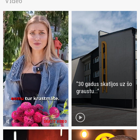
Video
"30 gadus skatījos uz šo
graustu..."
play_circle
volume_mute
SKATĪT VIDEO