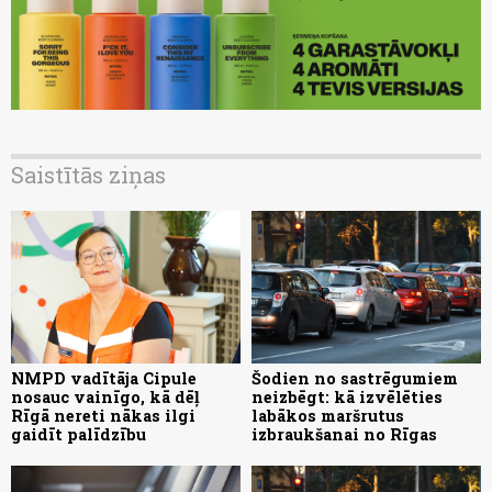
Saistītās ziņas
NMPD vadītāja Cipule
Šodien no sastrēgumiem
nosauc vainīgo, kā dēļ
neizbēgt: kā izvēlēties
Rīgā nereti nākas ilgi
labākos maršrutus
gaidīt palīdzību
izbraukšanai no Rīgas