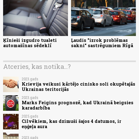
Ķīnieši izgudro tualeti
Ļaudis "izrok problēmas
automašīnas sēdeklī
sakni" sastrēgumiem Rīgā
Atceries, kas notika...?
2023.gads
Krievija veikusi kārtējo cinisko soli okupētajās
Ukrainas teritorijās
2023.gads
Marks Feigins prognozē, kad Ukrainā beigsies
karadarbība
2025.gads
Cilvēkiem, kas dzimuši šajos 4 datumos, ir
eņģeļa aura
2023.gads