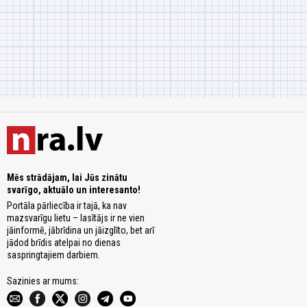
Mēs strādājam, lai Jūs zinātu
svarīgo, aktuālo un interesanto!
Portāla pārliecība ir tajā, ka nav
mazsvarīgu lietu – lasītājs ir ne vien
jāinformē, jābrīdina un jāizglīto, bet arī
jādod brīdis atelpai no dienas
saspringtajiem darbiem.
Sazinies ar mums: