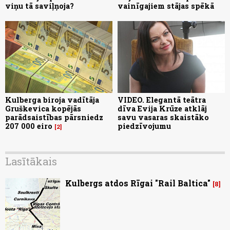
viņu tā saviļņoja?
vainīgajiem stājas spēkā
Kulberga biroja vadītāja
VIDEO. Elegantā teātra
Gruškevica kopējās
dīva Evija Krūze atklāj
parādsaistības pārsniedz
savu vasaras skaistāko
207 000 eiro
piedzīvojumu
2
Lasītākais
Kulbergs atdos Rīgai "Rail Baltica"
8