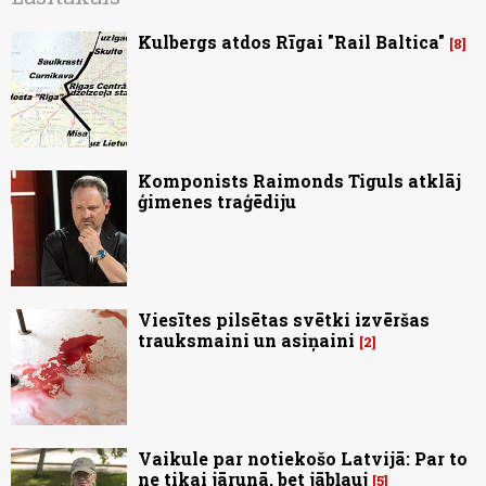
Kulbergs atdos Rīgai "Rail Baltica"
8
Komponists Raimonds Tiguls atklāj
ģimenes traģēdiju
Viesītes pilsētas svētki izvēršas
trauksmaini un asiņaini
2
Vaikule par notiekošo Latvijā: Par to
ne tikai jārunā, bet jābļauj
5