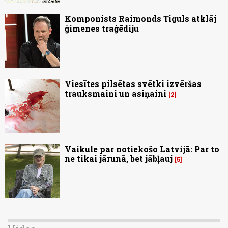
Komponists Raimonds Tiguls atklāj
ģimenes traģēdiju
Viesītes pilsētas svētki izvēršas
trauksmaini un asiņaini
2
Vaikule par notiekošo Latvijā: Par to
ne tikai jārunā, bet jābļauj
5