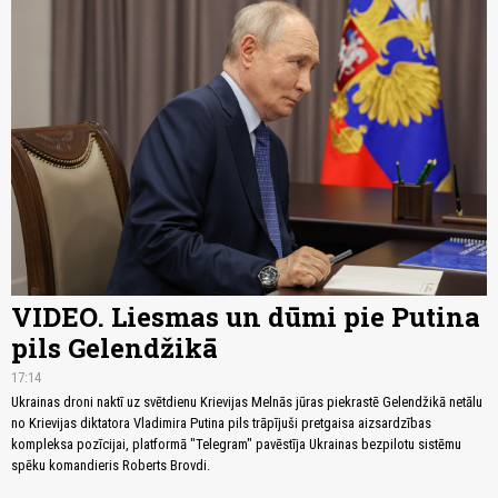
VIDEO. Liesmas un dūmi pie Putina
pils Gelendžikā
17:14
Ukrainas droni naktī uz svētdienu Krievijas Melnās jūras piekrastē Gelendžikā netālu
no Krievijas diktatora Vladimira Putina pils trāpījuši pretgaisa aizsardzības
kompleksa pozīcijai, platformā "Telegram" pavēstīja Ukrainas bezpilotu sistēmu
spēku komandieris Roberts Brovdi.