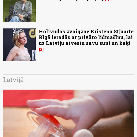
Holivudas zvaigzne Kristena Stjuarte
Rīgā ieradās ar privāto lidmašīnu, lai
uz Latviju atvestu savu suni un kaķi
2
Latvijā