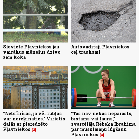
Sieviete Pļavniekos jau
Autovadītāji Pļavniekos
vairākus mēnešus dzīvo
ceļ trauksmi
zem koka
"Nebrīnīšos, ja vēl rubļos
"Tas nav nekas neparasts,
var norēķināties." Vīrietis
bīstams vai ļauns,"
dalās ar pieredzēto
svarcēlāja Rebeka Ibrahima
Pļavniekos
par musulmaņu lūgšanu
3
Pļavniekos
4