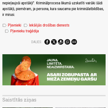
nepieļaujoši apstākļi". Kriminālprocesa likumā uzskatīti vairāki šādi
apstākļi, piemēram, ja persona, kura saucama pie kriminālatbildības,
ir mirusi.
label
label
Pļavnieki
Iekšējās drošības dienests
label
Pļavnieku traģēdija
DALIES:
Saistītās ziņas