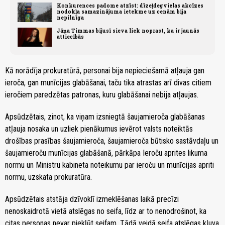
Konkurences padome atzīst: dīzeļdegvielas akcīzes
nodokļa samazinājuma ietekme uz cenām bija
nepilnīga
Jāņa Timmas bijusī sieva liek noprast, ka ir jaunās
attiecībās
Kā norādīja prokuratūrā, personai bija nepieciešamā atļauja gan
ieroča, gan munīcijas glabāšanai, taču tika atrastas arī divas citiem
ieročiem paredzētas patronas, kuru glabāšanai nebija atļaujas.
Apsūdzētais, zinot, ka viņam izsniegtā šaujamieroča glabāšanas
atļauja nosaka un uzliek pienākumus ievērot valsts noteiktās
drošības prasības šaujamieroča, šaujamieroča būtisko sastāvdaļu un
šaujamieroču munīcijas glabāšanā, pārkāpa Ieroču aprites likuma
normu un Ministru kabineta noteikumu par ieroču un munīcijas apriti
normu, uzskata prokuratūra.
Apsūdzētais atstāja dzīvoklī izmeklēšanas laikā precīzi
nenoskaidrotā vietā atslēgas no seifa, līdz ar to nenodrošinot, ka
citas personas nevar piekļūt seifam. Tādā veidā seifa atslēgas kļuva