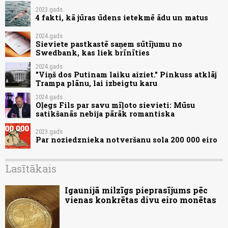
2023.gads
4 fakti, kā jūras ūdens ietekmē ādu un matus
2024.gads
Sieviete pastkastē saņem sūtījumu no
Swedbank, kas liek brīnīties
2024.gads
"Viņš dos Putinam laiku aiziet." Pinkuss atklāj
Trampa plānu, lai izbeigtu karu
2024.gads
Oļegs Fils par savu mīļoto sievieti: Mūsu
satikšanās nebija pārāk romantiska
2023.gads
Par noziedznieka notveršanu sola 200 000 eiro
Lasītākais
Igaunijā milzīgs pieprasījums pēc
vienas konkrētas divu eiro monētas