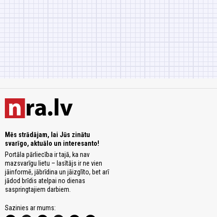
Mēs strādājam, lai Jūs zinātu
svarīgo, aktuālo un interesanto!
Portāla pārliecība ir tajā, ka nav
mazsvarīgu lietu – lasītājs ir ne vien
jāinformē, jābrīdina un jāizglīto, bet arī
jādod brīdis atelpai no dienas
saspringtajiem darbiem.
Sazinies ar mums: