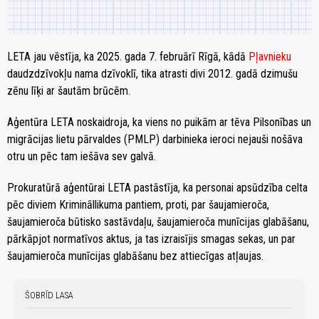
LETA jau vēstīja, ka 2025. gada 7. februārī Rīgā, kādā
Pļavnieku
daudzdzīvokļu nama dzīvoklī, tika atrasti divi 2012. gadā dzimušu
zēnu līķi ar šautām brūcēm.
Aģentūra LETA noskaidroja, ka viens no puikām ar tēva Pilsonības un
migrācijas lietu pārvaldes (PMLP) darbinieka ieroci nejauši nošāva
otru un pēc tam iešāva sev galvā.
Prokuratūrā aģentūrai LETA pastāstīja, ka personai apsūdzība celta
pēc diviem Krimināllikuma pantiem, proti, par šaujamieroča,
šaujamieroča būtisko sastāvdaļu, šaujamieroča munīcijas glabāšanu,
pārkāpjot normatīvos aktus, ja tas izraisījis smagas sekas, un par
šaujamieroča munīcijas glabāšanu bez attiecīgas atļaujas.
ŠOBRĪD LASA