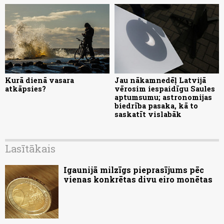
Kurā dienā vasara
Jau nākamnedēļ Latvijā
atkāpsies?
vērosim iespaidīgu Saules
aptumsumu; astronomijas
biedrība pasaka, kā to
saskatīt vislabāk
Lasītākais
Igaunijā milzīgs pieprasījums pēc
vienas konkrētas divu eiro monētas