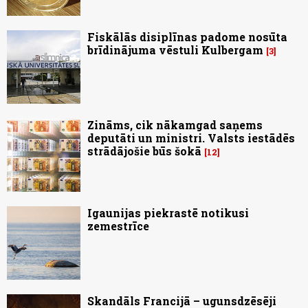
Fiskālās disiplīnas padome nosūta
brīdinājuma vēstuli Kulbergam
3
Zināms, cik nākamgad saņems
deputāti un ministri. Valsts iestādēs
strādājošie būs šokā
12
Igaunijas piekrastē notikusi
zemestrīce
Skandāls Francijā – ugunsdzēsēji