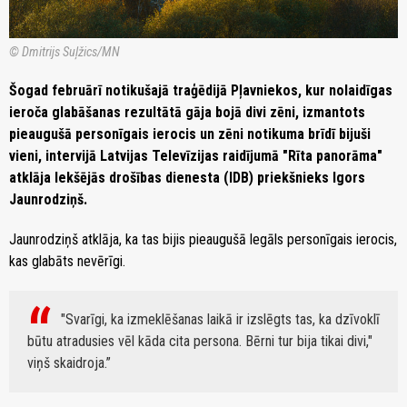
© Dmitrijs Suļžics/MN
Šogad februārī notikušajā traģēdijā Pļavniekos, kur nolaidīgas
ieroča glabāšanas rezultātā gāja bojā divi zēni, izmantots
pieaugušā personīgais ierocis un zēni notikuma brīdī bijuši
vieni, intervijā Latvijas Televīzijas raidījumā "Rīta panorāma"
atklāja Iekšējās drošības dienesta (IDB) priekšnieks Igors
Jaunrodziņš.
Jaunrodziņš atklāja, ka tas bijis pieaugušā legāls personīgais ierocis,
kas glabāts nevērīgi.
"Svarīgi, ka izmeklēšanas laikā ir izslēgts tas, ka dzīvoklī
būtu atradusies vēl kāda cita persona. Bērni tur bija tikai divi,"
viņš skaidroja.