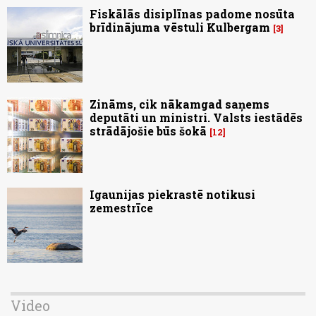
Fiskālās disiplīnas padome nosūta
brīdinājuma vēstuli Kulbergam
3
Zināms, cik nākamgad saņems
deputāti un ministri. Valsts iestādēs
strādājošie būs šokā
12
Igaunijas piekrastē notikusi
zemestrīce
Video