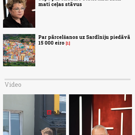
mati ceļas stāvus
Par pārcelšanos uz Sardīniju piedāvā
15 000 eiro
1
Video