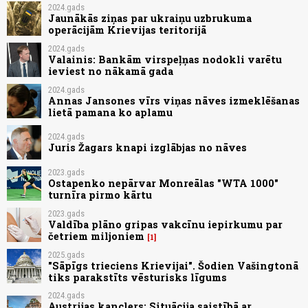
2024.gads
Jaunākās ziņas par ukraiņu uzbrukuma
operācijām Krievijas teritorijā
2024.gads
Valainis: Bankām virspeļņas nodokli varētu
ieviest no nākamā gada
2024.gads
Annas Jansones vīrs viņas nāves izmeklēšanas
lietā pamana ko aplamu
2024.gads
Juris Žagars knapi izglābjas no nāves
2023.gads
Ostapenko nepārvar Monreālas "WTA 1000"
turnīra pirmo kārtu
2023.gads
Valdība plāno gripas vakcīnu iepirkumu par
četriem miljoniem
1
2025.gads
"Sāpīgs trieciens Krievijai". Šodien Vašingtonā
tiks parakstīts vēsturisks līgums
2024.gads
Austrijas kanclers: Situācija saistībā ar