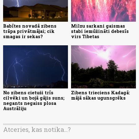
Babītes novadā zibens
Milzu sarkani gaismas
trāpa privātmājai; cik
stabi iemūžināti debesīs
smagas ir sekas?
virs Tibetas
No zibens cietuši trīs
Zibens trieciens Kadagā:
cilvēki un bojā gājis suns;
mājā sākas ugunsgrēks
negants negaiss plosa
Austrāliju
Atceries, kas notika...?