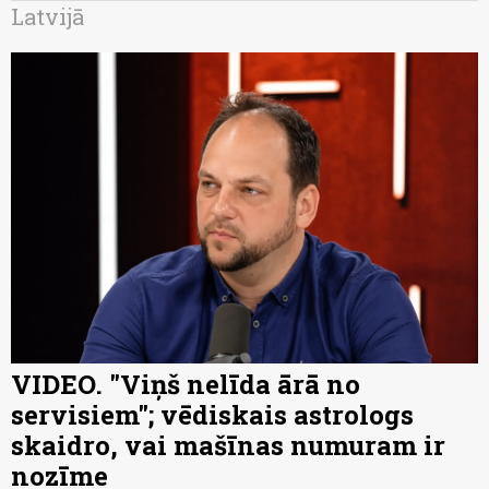
Latvijā
VIDEO. "Viņš nelīda ārā no
servisiem"; vēdiskais astrologs
skaidro, vai mašīnas numuram ir
nozīme