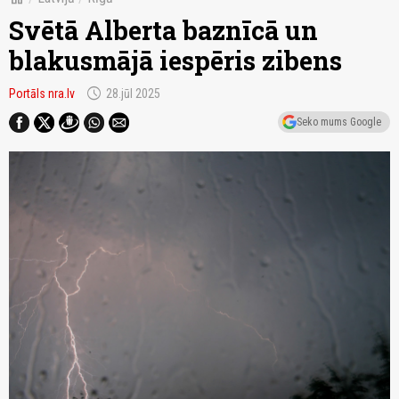
Svētā Alberta baznīcā un
blakusmājā iespēris zibens
schedule
Portāls nra.lv
28.jūl 2025
Seko mums Google