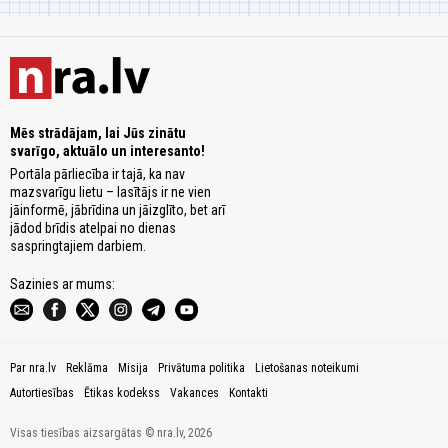
Mēs strādājam, lai Jūs zinātu
svarīgo, aktuālo un interesanto!
Portāla pārliecība ir tajā, ka nav
mazsvarīgu lietu – lasītājs ir ne vien
jāinformē, jābrīdina un jāizglīto, bet arī
jādod brīdis atelpai no dienas
saspringtajiem darbiem.
Sazinies ar mums:
Par nra.lv
Reklāma
Misija
Privātuma politika
Lietošanas noteikumi
Autortiesības
Ētikas kodekss
Vakances
Kontakti
Visas tiesības aizsargātas © nra.lv, 2026