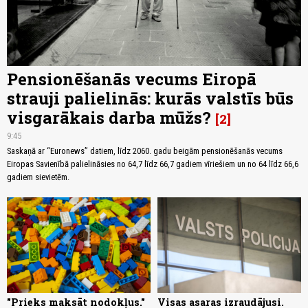
Pensionēšanās vecums Eiropā
strauji palielinās: kurās valstīs būs
visgarākais darba mūžs?
2
9:45
Saskaņā ar “Euronews” datiem, līdz 2060. gadu beigām pensionēšanās vecums
Eiropas Savienībā palielināsies no 64,7 līdz 66,7 gadiem vīriešiem un no 64 līdz 66,6
gadiem sievietēm.
"Prieks maksāt nodokļus."
Visas asaras izraudājusi.