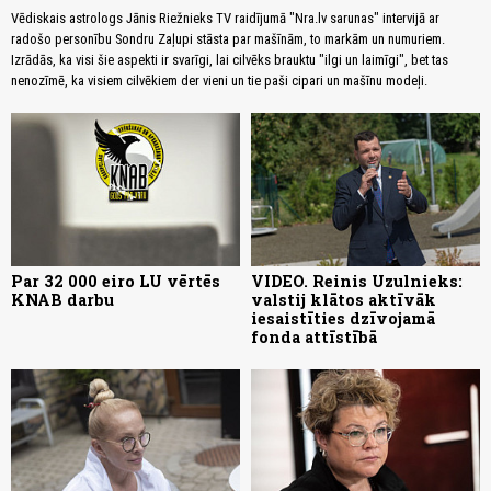
Vēdiskais astrologs Jānis Riežnieks TV raidījumā "Nra.lv sarunas" intervijā ar
radošo personību Sondru Zaļupi stāsta par mašīnām, to markām un numuriem.
Izrādās, ka visi šie aspekti ir svarīgi, lai cilvēks brauktu "ilgi un laimīgi", bet tas
nenozīmē, ka visiem cilvēkiem der vieni un tie paši cipari un mašīnu modeļi.
Par 32 000 eiro LU vērtēs
VIDEO. Reinis Uzulnieks:
KNAB darbu
valstij klātos aktīvāk
iesaistīties dzīvojamā
fonda attīstībā