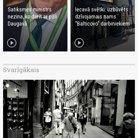
Satiksmes ministrs
Iecavā svētki: uzbūvēts
nezina, ko darīt ar pāli
dzīvojamais nams
Daugavā
"Balticovo" darbiniekiem
play_circle
play_circle
Svarīgākais