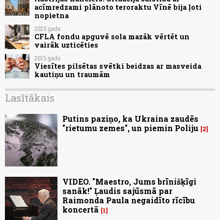
acīmredzami plānoto teroraktu Vīnē bija ļoti
nopietna
2025.gads
CFLA fondu apguvē sola mazāk vērtēt un
vairāk uzticēties
2025.gads
Viesītes pilsētas svētki beidzas ar masveida
kautiņu un traumām
Lasītākais
Putins paziņo, ka Ukraina zaudēs
"rietumu zemes", un piemin Poliju
2
VIDEO. "Maestro, Jums brīnišķīgi
sanāk!" Ļaudis sajūsmā par
Raimonda Paula negaidīto rīcību
koncertā
1