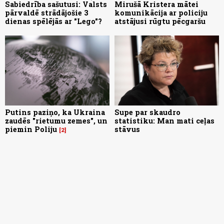
Sabiedrība sašutusi: Valsts
Mirušā Kristera mātei
pārvaldē strādājošie 3
komunikācija ar policiju
dienas spēlējās ar "Lego"?
atstājusi rūgtu pēcgaršu
Putins paziņo, ka Ukraina
Supe par skaudro
zaudēs "rietumu zemes", un
statistiku: Man mati ceļas
piemin Poliju
stāvus
2