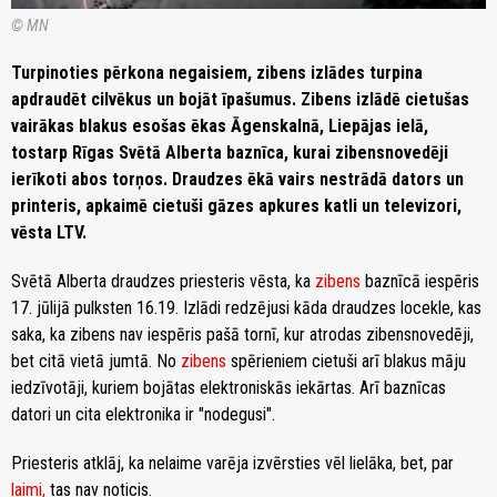
© MN
Turpinoties pērkona negaisiem, zibens izlādes turpina
apdraudēt cilvēkus un bojāt īpašumus. Zibens izlādē cietušas
vairākas blakus esošas ēkas Āgenskalnā, Liepājas ielā,
tostarp Rīgas Svētā Alberta baznīca, kurai zibensnovedēji
ierīkoti abos torņos. Draudzes ēkā vairs nestrādā dators un
printeris, apkaimē cietuši gāzes apkures katli un televizori,
vēsta LTV.
Svētā Alberta draudzes priesteris vēsta, ka
zibens
baznīcā iespēris
17. jūlijā pulksten 16.19. Izlādi redzējusi kāda draudzes locekle, kas
saka, ka zibens nav iespēris pašā tornī, kur atrodas zibensnovedēji,
bet citā vietā jumtā. No
zibens
spērieniem cietuši arī blakus māju
iedzīvotāji, kuriem bojātas elektroniskās iekārtas. Arī baznīcas
datori un cita elektronika ir "nodegusi".
Priesteris atklāj, ka nelaime varēja izvērsties vēl lielāka, bet, par
laimi,
tas nav noticis.