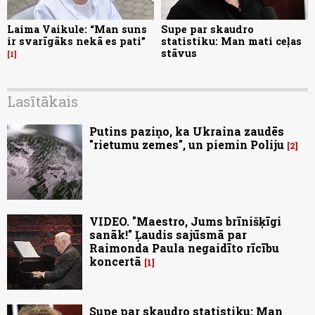
Laima Vaikule: “Man suns
Supe par skaudro
ir svarīgāks nekā es pati”
statistiku: Man mati ceļas
stāvus
1
Lasītākais
Putins paziņo, ka Ukraina zaudēs
"rietumu zemes", un piemin Poliju
2
VIDEO. "Maestro, Jums brīnišķīgi
sanāk!" Ļaudis sajūsmā par
Raimonda Paula negaidīto rīcību
koncertā
1
Supe par skaudro statistiku: Man