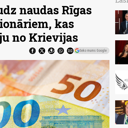
Las
udz naudas Rīgas
ionāriem, kas
u no Krievijas
Seko mums Google