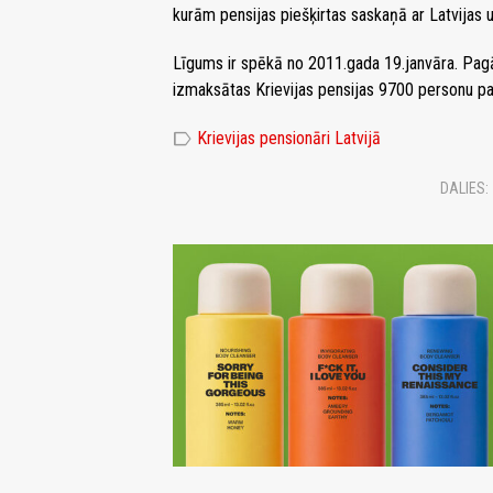
kurām pensijas piešķirtas saskaņā ar Latvijas 
Līgums ir spēkā no 2011.gada 19.janvāra. Pagā
izmaksātas Krievijas pensijas 9700 personu pa
label
Krievijas pensionāri Latvijā
DALIES: