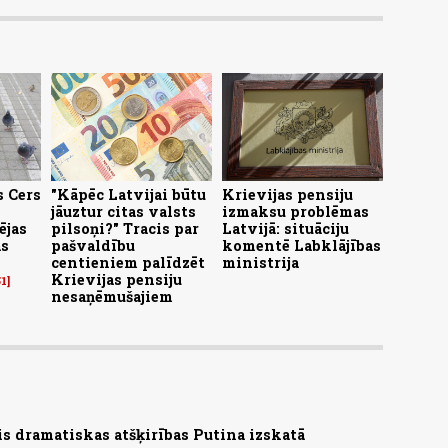
 Cers
"Kāpēc Latvijai būtu
Krievijas pensiju
jāuztur citas valsts
izmaksu problēmas
ējas
pilsoņi?" Tracis par
Latvijā: situāciju
as
pašvaldību
komentē Labklājības
centieniem palīdzēt
ministrija
Krievijas pensiju
51
nesaņēmušajiem
s dramatiskas atšķirības Putina izskatā