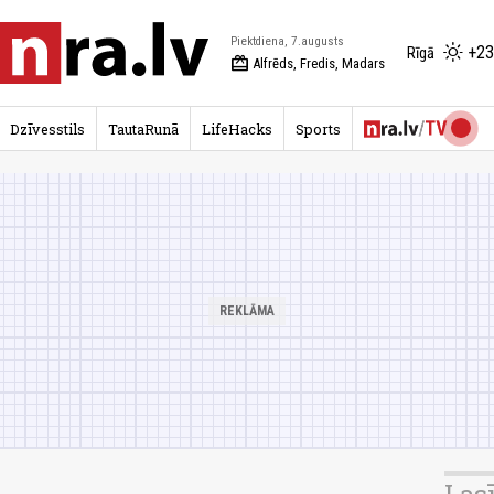
Piektdiena, 7.augusts
+23
Rīgā
redeem
Alfrēds, Fredis, Madars
Dzīvesstils
TautaRunā
LifeHacks
Sports