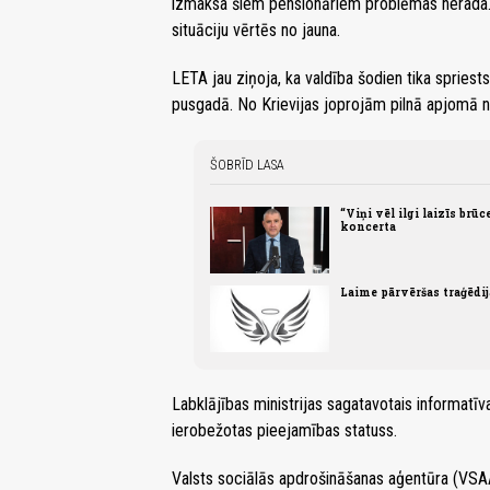
izmaksa šiem pensionāriem problēmas nerada. J
situāciju vērtēs no jauna.
LETA jau ziņoja, ka valdība šodien tika spriest
pusgadā. No Krievijas joprojām pilnā apjomā 
ŠOBRĪD LASA
“Viņi vēl ilgi laizīs brūc
koncerta
Laime pārvēršas traģēdi
Labklājības ministrijas sagatavotais informatīv
ierobežotas pieejamības statuss.
Valsts sociālās apdrošināšanas aģentūra (VSA