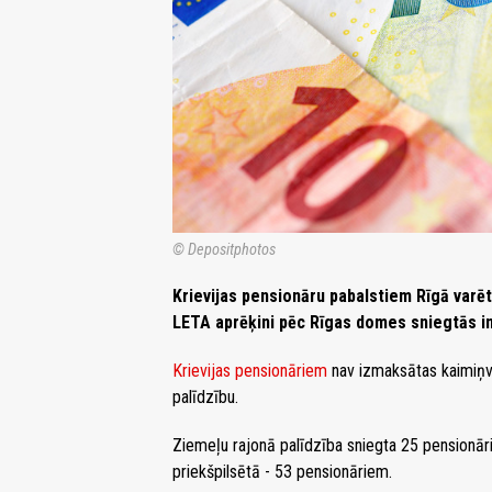
© Depositphotos
Krievijas pensionāru pabalstiem Rīgā varētu
LETA aprēķini pēc Rīgas domes sniegtās i
Krievijas pensionāriem
nav izmaksātas kaimiņval
palīdzību.
Ziemeļu rajonā palīdzība sniegta 25 pensionār
priekšpilsētā - 53 pensionāriem.