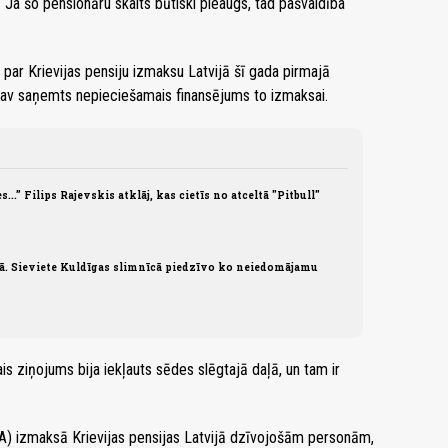
a šo pensionāru skaits būtiski pieaugs, tad pašvaldība
s par Krievijas pensiju izmaksu Latvijā šī gada pirmajā
nav saņemts nepieciešamais finansējums to izmaksai.
es...” Filips Rajevskis atklāj, kas cietīs no atceltā "Pitbull"
jā. Sieviete Kuldīgas slimnīcā piedzīvo ko neiedomājamu
ais ziņojums bija iekļauts sēdes slēgtajā daļā, un tam ir
A) izmaksā Krievijas pensijas Latvijā dzīvojošām personām,