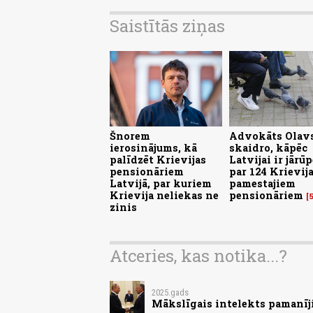
Saistītās ziņas
Šnorem
Advokāts Olavs
ierosinājums, kā
skaidro, kāpēc
palīdzēt Krievijas
Latvijai ir jārūp
pensionāriem
par 124 Krievij
Latvijā, par kuriem
pamestajiem
Krievija neliekas ne
pensionāriem
zinis
Atceries, kas notika...?
2025.gads
Mākslīgais intelekts pamanīji