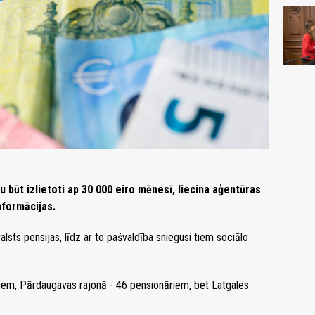
 būt izlietoti ap 30 000 eiro mēnesī, liecina aģentūras
nformācijas.
sts pensijas, līdz ar to pašvaldība sniegusi tiem sociālo
iem, Pārdaugavas rajonā - 46 pensionāriem, bet Latgales