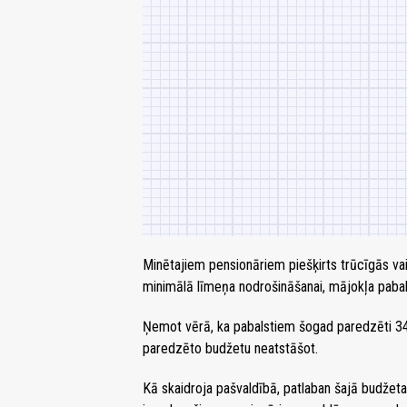
Minētajiem pensionāriem piešķirts trūcīgās va
minimālā līmeņa nodrošināšanai, mājokļa pabals
Ņemot vērā, ka pabalstiem šogad paredzēti 34,
paredzēto budžetu neatstāšot.
Kā skaidroja pašvaldībā, patlaban šajā budžet