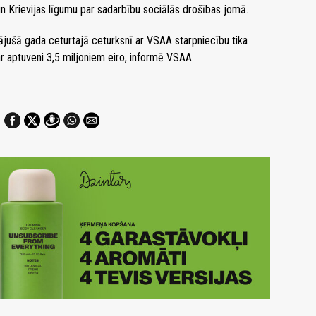
un Krievijas līgumu par sadarbību sociālās drošības jomā.
jušā gada ceturtajā ceturksnī ar VSAA starpniecību tika
r aptuveni 3,5 miljoniem eiro, informē VSAA.