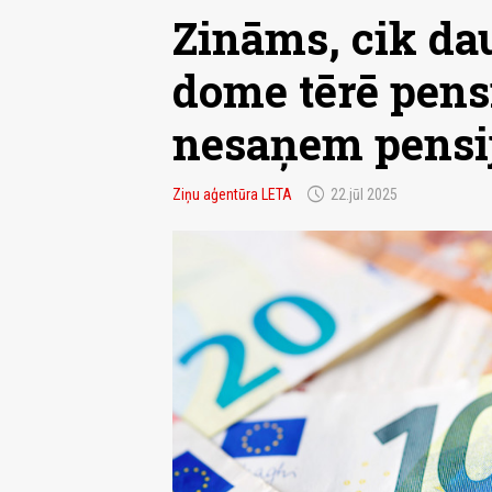
Zināms, cik da
dome tērē pens
nesaņem pensij
schedule
Ziņu aģentūra LETA
22.jūl 2025