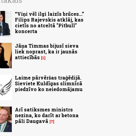
ītākais
“Viņi vēl ilgi laizīs brūces...”
Filips Rajevskis atklāj, kas
cietīs no atceltā "Pitbull"
koncerta
Jāņa Timmas bijusī sieva
liek noprast, ka ir jaunās
attiecībās
1
Laime pārvēršas traģēdijā.
Sieviete Kuldīgas slimnīcā
piedzīvo ko neiedomājamu
Arī satiksmes ministrs
nezina, ko darīt ar betona
pāli Daugavā
7