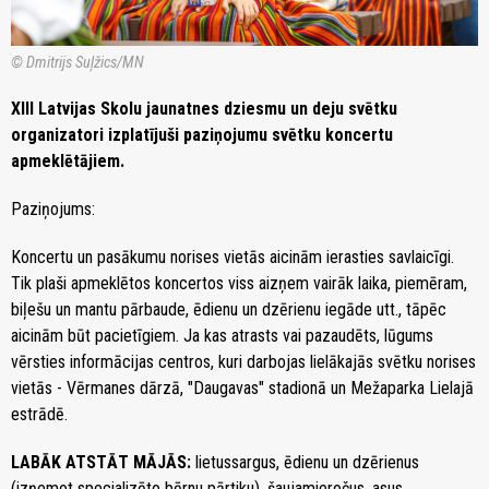
© Dmitrijs Suļžics/MN
XIII Latvijas Skolu jaunatnes dziesmu un deju svētku
organizatori izplatījuši paziņojumu svētku koncertu
apmeklētājiem.
Paziņojums:
Koncertu un pasākumu norises vietās aicinām ierasties savlaicīgi.
Tik plaši apmeklētos koncertos viss aizņem vairāk laika, piemēram,
biļešu un mantu pārbaude, ēdienu un dzērienu iegāde utt., tāpēc
aicinām būt pacietīgiem. Ja kas atrasts vai pazaudēts, lūgums
vērsties informācijas centros, kuri darbojas lielākajās svētku norises
vietās - Vērmanes dārzā, "Daugavas" stadionā un Mežaparka Lielajā
estrādē.
LABĀK ATSTĀT MĀJĀS:
lietussargus, ēdienu un dzērienus
(izņemot specializēto bērnu pārtiku), šaujamieročus, asus