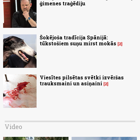
ģimenes traģēdiju
Šokējoša tradīcija Spānijā:
tūkstošiem suņu mirst mokās
2
Viesītes pilsētas svētki izvēršas
trauksmaini un asiņaini
2
Video