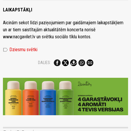
LAIKAPSTĀKĻI
Aicinām sekot līdzi paziņojumiem par gaidāmajiem laikapstākļiem
un ar tiem saistītajām aktualitātēm koncerta norisē
www.nacgavilet.lv un svētku sociālo tīklu kontos.
label
Dziesmu svētki
DALIES: