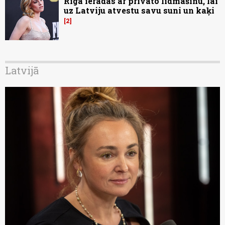
Rīgā ieradās ar privāto lidmašīnu, lai
uz Latviju atvestu savu suni un kaķi
2
Latvijā