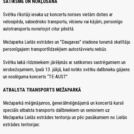
SATIKSME UN NOKĻŪŠANA
Svētku rīkotāji iesaka uz koncertu norises vietām doties ar
velosipēdu, sabiedrisko transportu, vilcienu vai kājām, personīgo
autotransportu novietojot citur pilsētā.
Mežaparka Lielās estrādes un "Daugavas" stadiona tuvumā skatītāju
personīgajiem transportlīdzekļiem autostāvvietu nebūs.
Svētku laikā rīdziniekiem jārēķinās ar satiksmes sastrēgumiem un
ierobežojumiem, īpaši 13. jūlijā, kad notiks svētku dalībnieku gājiens
un noslēguma koncerts “TE-AUST”.
ATBALSTA TRANSPORTS MEŽAPARKĀ
Mežaparkā mēģinājumos, ģenerālmēģinājumā un koncertā kursē
speciāls atbalsta transports dalībniekiem un senioriem uz
Mežaparka Lielās estrādes teritoriju un pēc pasākumiem no Lielās
estrādes teritorijas: