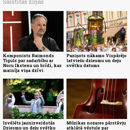
Saistītās ziņas
Komponists Raimonds
Paziņots nākamo Vispārējo
Tiguls par sadarbību ar
latviešu dziesmu un deju
Noru Ikstenu un brīdi, kas
svētku datums
mainīja viņa dzīvi
Izvēlēts jaunizveidotās
Mūzikas nozares pārstāvju
Dziesmu un deju svētku
atklātā vēstule par