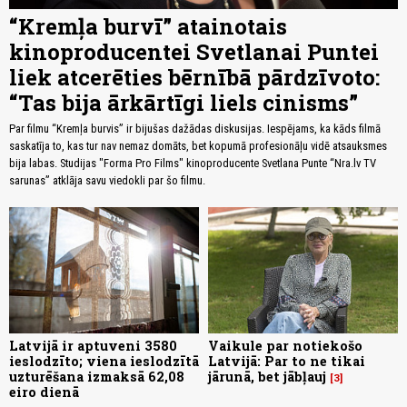
“Kremļa burvī” atainotais
kinoproducentei Svetlanai Puntei
liek atcerēties bērnībā pārdzīvoto:
“Tas bija ārkārtīgi liels cinisms”
Par filmu “Kremļa burvis” ir bijušas dažādas diskusijas. Iespējams, ka kāds filmā
saskatīja to, kas tur nav nemaz domāts, bet kopumā profesionāļu vidē atsauksmes
bija labas. Studijas "Forma Pro Films" kinoproducente Svetlana Punte “Nra.lv TV
sarunas” atklāja savu viedokli par šo filmu.
Latvijā ir aptuveni 3580
Vaikule par notiekošo
ieslodzīto; viena ieslodzītā
Latvijā: Par to ne tikai
uzturēšana izmaksā 62,08
jārunā, bet jābļauj
3
eiro dienā