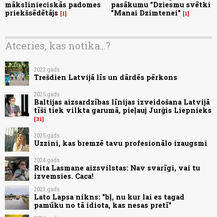
mākslinieciskās padomes
pasākumu "Dziesmu svētki
priekšsēdētājs
"Manai Dzimtenei"
1
1
Atceries, kas notika...?
2023.gads
Trešdien Latvijā līs un dārdēs pērkons
2025.gads
Baltijas aizsardzības līnijas izveidošana Latvijā
tīši tiek vilkta garumā, pieļauj Jurģis Liepnieks
31
2025.gads
Uzzini, kas bremzē tavu profesionālo izaugsmi
2024.gads
Rita Lasmane aizsvilstas: Nav svarīgi, vai tu
izvemsies. Caca!
2023.gads
Lato Lapsa nikns: "bļ, nu kur lai es tagad
pamūku no tā idiota, kas nesas pretī"