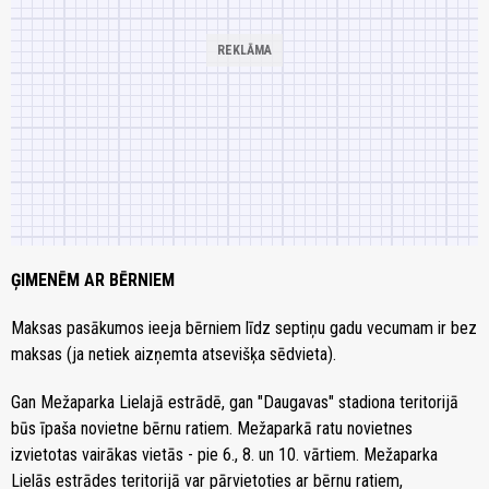
ĢIMENĒM AR BĒRNIEM
Maksas pasākumos ieeja bērniem līdz septiņu gadu vecumam ir bez
maksas (ja netiek aizņemta atsevišķa sēdvieta).
Gan Mežaparka Lielajā estrādē, gan "Daugavas" stadiona teritorijā
būs īpaša novietne bērnu ratiem. Mežaparkā ratu novietnes
izvietotas vairākas vietās - pie 6., 8. un 10. vārtiem. Mežaparka
Lielās estrādes teritorijā var pārvietoties ar bērnu ratiem,