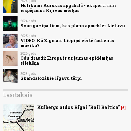
2024.gads
Notikumi Kurskas apgabalā - eksperti min
iespējamos Kijivas mērķus
2024.gads
Svarīga ziņa tiem, kas plāno apmeklēt Lietuvu
2025.gads
VIDEO. Kā Zigmars Liepiņš vērtē šodienas
mūziku?
2025.gads
Odu draudi: Eiropa ir uz jaunas epidēmijas
sliekšņa
2023.gads
Skandalozākie līgavu tērpi
Lasītākais
Kulbergs atdos Rīgai "Rail Baltica"
6