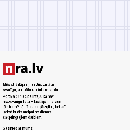
Mēs strādājam, lai Jūs zinātu
svarīgo, aktuālo un interesanto!
Portāla pārliecība ir tajā, ka nav
mazsvarīgu lietu – lasītājs ir ne vien
jāinformē, jābrīdina un jāizglīto, bet arī
jādod brīdis atelpai no dienas
saspringtajiem darbiem.
Sazinies ar mums: