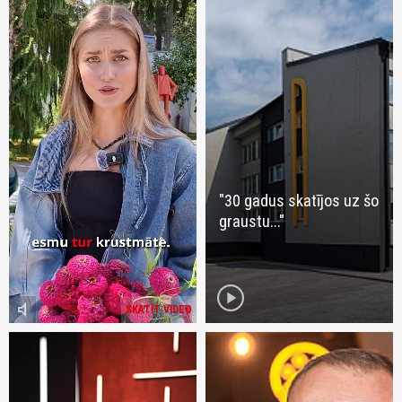
"30 gadus skatījos uz šo
graustu..."
play_circle
volume_mute
SKATĪT VIDEO