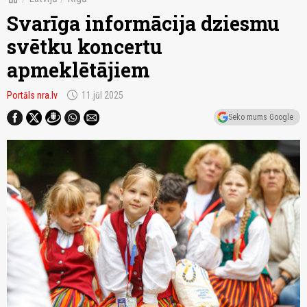
Svarīga informācija dziesmu
svētku koncertu
apmeklētājiem
schedule
Portāls nra.lv
11.jūl 2025
Seko mums Google