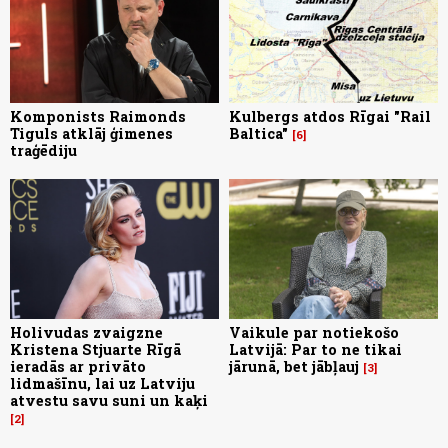
Komponists Raimonds
Kulbergs atdos Rīgai "Rail
Tiguls atklāj ģimenes
Baltica"
6
traģēdiju
Holivudas zvaigzne
Vaikule par notiekošo
Kristena Stjuarte Rīgā
Latvijā: Par to ne tikai
ieradās ar privāto
jārunā, bet jābļauj
3
lidmašīnu, lai uz Latviju
atvestu savu suni un kaķi
2