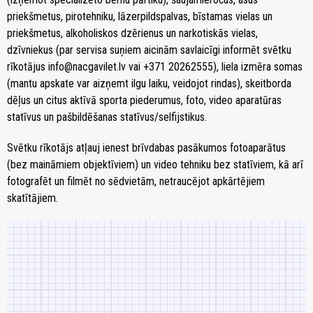
priekšmetus, pirotehniku, lāzerpildspalvas, bīstamas vielas un
priekšmetus, alkoholiskos dzērienus un narkotiskās vielas,
dzīvniekus (par servisa suņiem aicinām savlaicīgi informēt svētku
rīkotājus info@nacgavilet.lv vai +371 20262555), liela izmēra somas
(mantu apskate var aizņemt ilgu laiku, veidojot rindas), skeitborda
dēļus un citus aktīvā sporta piederumus, foto, video aparatūras
statīvus un pašbildēšanas statīvus/selfijstikus.
Svētku rīkotājs atļauj ienest brīvdabas pasākumos fotoaparātus
(bez maināmiem objektīviem) un video tehniku bez statīviem, kā arī
fotografēt un filmēt no sēdvietām, netraucējot apkārtējiem
skatītājiem.