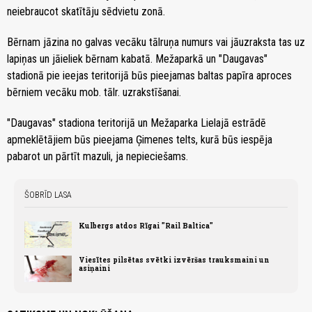
neiebraucot skatītāju sēdvietu zonā.
Bērnam jāzina no galvas vecāku tālruņa numurs vai jāuzraksta tas uz
lapiņas un jāieliek bērnam kabatā. Mežaparkā un "Daugavas"
stadionā pie ieejas teritorijā būs pieejamas baltas papīra aproces
bērniem vecāku mob. tālr. uzrakstīšanai.
"Daugavas" stadiona teritorijā un Mežaparka Lielajā estrādē
apmeklētājiem būs pieejama Ģimenes telts, kurā būs iespēja
pabarot un pārtīt mazuli, ja nepieciešams.
ŠOBRĪD LASA
Kulbergs atdos Rīgai "Rail Baltica"
Viesītes pilsētas svētki izvēršas trauksmaini un
asiņaini