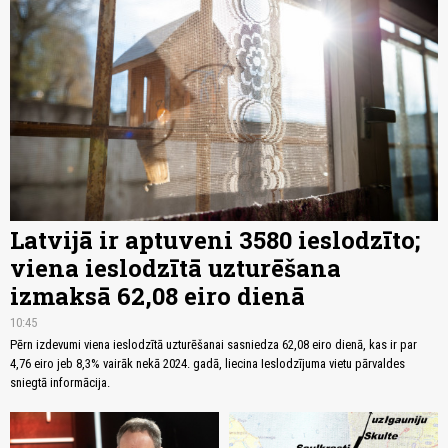
Latvijā ir aptuveni 3580 ieslodzīto;
viena ieslodzītā uzturēšana
izmaksā 62,08 eiro dienā
10:45
Pērn izdevumi viena ieslodzītā uzturēšanai sasniedza 62,08 eiro dienā, kas ir par
4,76 eiro jeb 8,3% vairāk nekā 2024. gadā, liecina Ieslodzījuma vietu pārvaldes
sniegtā informācija.