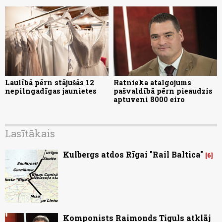
Laulībā pērn stājušās 12
Ratnieka atalgojums
nepilngadīgas jaunietes
pašvaldībā pērn pieaudzis
aptuveni 8000 eiro
Lasītākais
Kulbergs atdos Rīgai "Rail Baltica"
6
Komponists Raimonds Tiguls atklāj