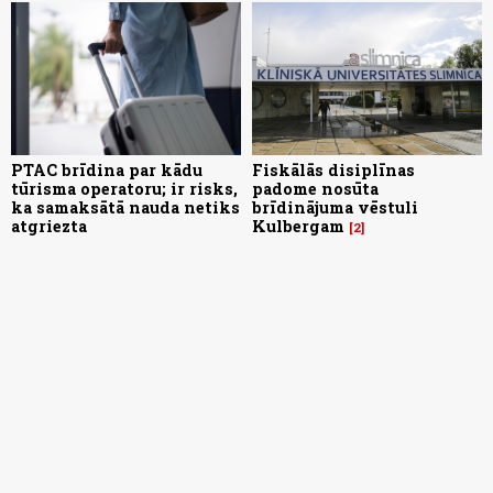
PTAC brīdina par kādu
Fiskālās disiplīnas
tūrisma operatoru; ir risks,
padome nosūta
ka samaksātā nauda netiks
brīdinājuma vēstuli
atgriezta
Kulbergam
2