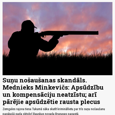
Suņu nošaušanas skandāls.
Mednieks Minkevičs: Apsūdzību
un kompensāciju neatzīstu; arī
pārējie apsūdzētie rausta plecus
Zemgales rajona tiesa Tukumā sāka skatīt krimināllietu par trīs suņu nošaušanu
pagājušā gada oktobrī Bauskas novada Brunavas pagastā.