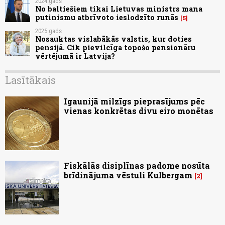
2024.gads
No baltiešiem tikai Lietuvas ministrs mana
putinismu atbrīvoto ieslodzīto runās
5
2025.gads
Nosauktas vislabākās valstis, kur doties
pensijā. Cik pievilcīga topošo pensionāru
vērtējumā ir Latvija?
Lasītākais
Igaunijā milzīgs pieprasījums pēc
vienas konkrētas divu eiro monētas
Fiskālās disiplīnas padome nosūta
brīdinājuma vēstuli Kulbergam
2