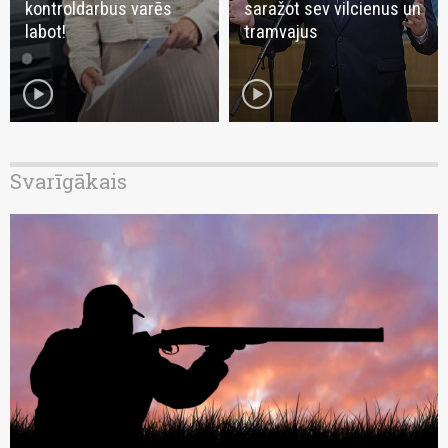
kontroldarbus varēs
saražot sev vilcienus un
labot!
tramvajus
play_circle
play_circle
Svarīgākais