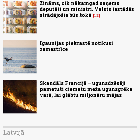
Zināms, cik nākamgad saņems
deputāti un ministri. Valsts iestādēs
strādājošie būs šokā
12
Igaunijas piekrastē notikusi
zemestrīce
Skandāls Francijā – ugunsdzēsēji
pametuši ciematu meža ugunsgrēka
varā, lai glābtu miljonāru mājas
Latvijā