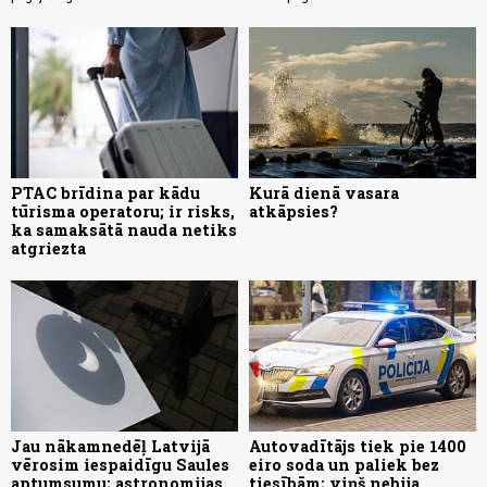
PTAC brīdina par kādu
Kurā dienā vasara
tūrisma operatoru; ir risks,
atkāpsies?
ka samaksātā nauda netiks
atgriezta
Jau nākamnedēļ Latvijā
Autovadītājs tiek pie 1400
vērosim iespaidīgu Saules
eiro soda un paliek bez
aptumsumu; astronomijas
tiesībām; viņš nebija