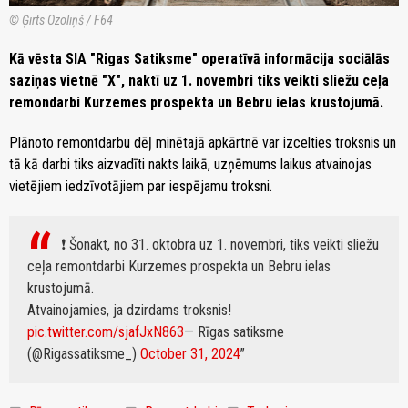
© Ģirts Ozoliņš / F64
Kā vēsta SIA "Rigas Satiksme" operatīvā informācija sociālās
saziņas vietnē "X", naktī uz 1. novembri tiks veikti sliežu ceļa
remondarbi Kurzemes prospekta un Bebru ielas krustojumā.
Plānoto remontdarbu dēļ minētajā apkārtnē var izcelties troksnis un
tā kā darbi tiks aizvadīti nakts laikā, uzņēmums laikus atvainojas
vietējiem iedzīvotājiem par iespējamu troksni.
❗️ Šonakt, no 31. oktobra uz 1. novembri, tiks veikti sliežu
ceļa remontdarbi Kurzemes prospekta un Bebru ielas
krustojumā.
Atvainojamies, ja dzirdams troksnis!
pic.twitter.com/sjafJxN863
— Rīgas satiksme
(@Rigassatiksme_)
October 31, 2024