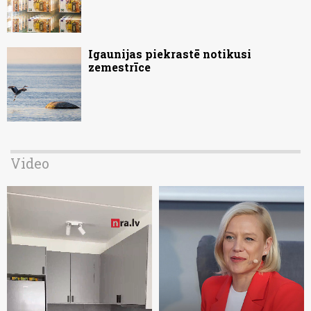
Igaunijas piekrastē notikusi
zemestrīce
Video