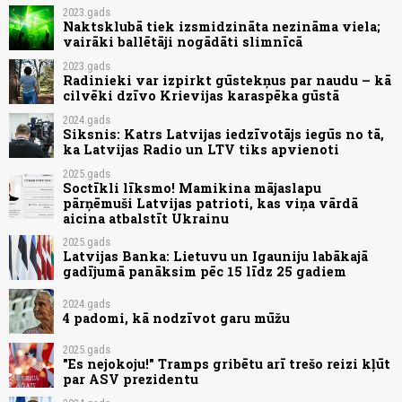
2023.gads
Naktsklubā tiek izsmidzināta nezināma viela;
vairāki ballētāji nogādāti slimnīcā
2023.gads
Radinieki var izpirkt gūstekņus par naudu – kā
cilvēki dzīvo Krievijas karaspēka gūstā
2024.gads
Siksnis: Katrs Latvijas iedzīvotājs iegūs no tā,
ka Latvijas Radio un LTV tiks apvienoti
2025.gads
Soctīkli līksmo! Mamikina mājaslapu
pārņēmuši Latvijas patrioti, kas viņa vārdā
aicina atbalstīt Ukrainu
2025.gads
Latvijas Banka: Lietuvu un Igauniju labākajā
gadījumā panāksim pēc 15 līdz 25 gadiem
2024.gads
4 padomi, kā nodzīvot garu mūžu
2025.gads
"Es nejokoju!" Tramps gribētu arī trešo reizi kļūt
par ASV prezidentu