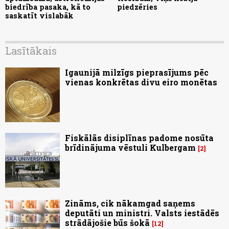
biedrība pasaka, kā to
piedzēries
saskatīt vislabāk
Lasītākais
Igaunijā milzīgs pieprasījums pēc
vienas konkrētas divu eiro monētas
Fiskālās disiplīnas padome nosūta
brīdinājuma vēstuli Kulbergam
2
Zināms, cik nākamgad saņems
deputāti un ministri. Valsts iestādēs
strādājošie būs šokā
12