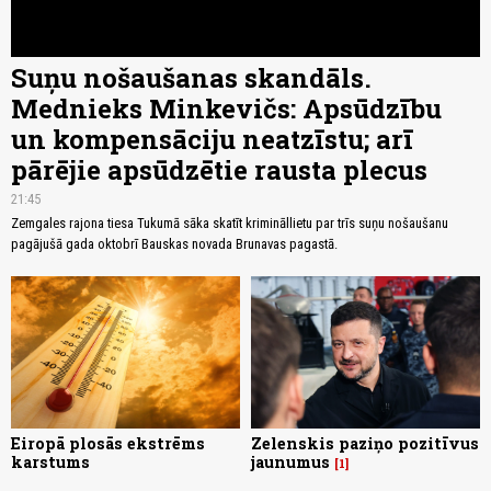
Suņu nošaušanas skandāls.
Mednieks Minkevičs: Apsūdzību
un kompensāciju neatzīstu; arī
pārējie apsūdzētie rausta plecus
21:45
Zemgales rajona tiesa Tukumā sāka skatīt krimināllietu par trīs suņu nošaušanu
pagājušā gada oktobrī Bauskas novada Brunavas pagastā.
Eiropā plosās ekstrēms
Zelenskis paziņo pozitīvus
karstums
jaunumus
1