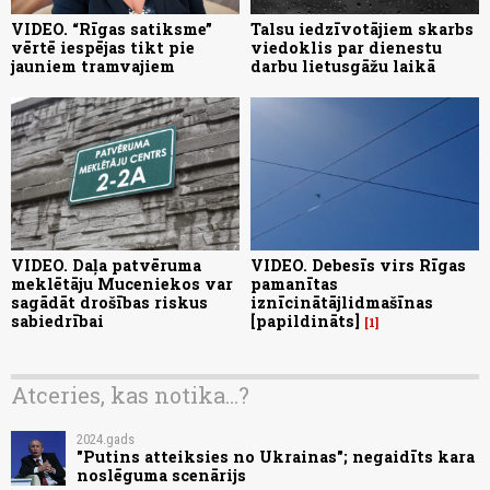
VIDEO. “Rīgas satiksme”
Talsu iedzīvotājiem skarbs
vērtē iespējas tikt pie
viedoklis par dienestu
jauniem tramvajiem
darbu lietusgāžu laikā
VIDEO. Daļa patvēruma
VIDEO. Debesīs virs Rīgas
meklētāju Muceniekos var
pamanītas
sagādāt drošības riskus
iznīcinātājlidmašīnas
sabiedrībai
[papildināts]
1
Atceries, kas notika...?
2024.gads
"Putins atteiksies no Ukrainas"; negaidīts kara
noslēguma scenārijs