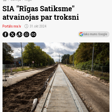
SIA "Rīgas Satiksme"
atvainojas par troksni
schedule
Portāls nra.lv
31.okt 2024
Seko mums Google