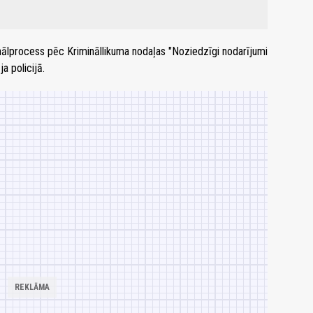
minālprocess pēc Krimināllikuma nodaļas "Noziedzīgi nodarījumi
a policijā.