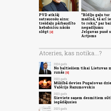
PVD atklāj
"Bīdīju gaļu tur
satraucošu ainu:
mašīnā, tā arī i
trešdaļu pārbaudīto
to roku," par ba
kebabnīcu nācās
negadījumu
slēgt
Jelgavas pusē s
2
Artjoms
Atceries, kas notika...?
2024.gads
No baltiešiem tikai Lietuvas 
runās
5
2023.gads
Mūžībā devies Pugačovas dzie
Valērijs Razumovskis
2023.gads
Sieviete saņem desmitiem sūt
iegādājusies
2025.gads