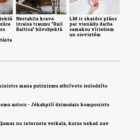
 iekšā
Nestabila krava
LM ir skaidrs plāns
esūca
izraisa traumu "Rail
par vienādu darba
iso
Baltica" būvobjektā
samaksu vīriešiem
un sievietēm
tāsta
ministrs mana putinismu atbrīvoto ieslodzīto
smu autors - Jēkabpilī dzimušais komponists
ījumus no interneta veikala, kurus nekad nav