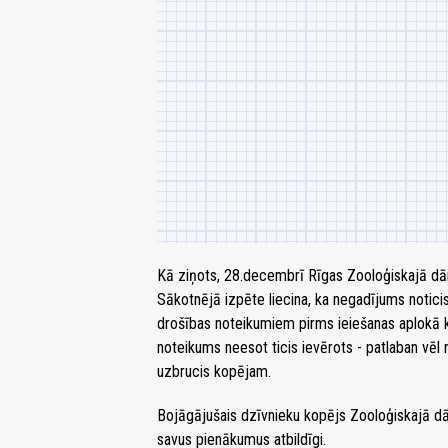
Kā ziņots, 28.decembrī Rīgas Zooloģiskajā dārz
Sākotnējā izpēte liecina, ka negadījums noticis
drošības noteikumiem pirms ieiešanas aplokā ka
noteikums neesot ticis ievērots - patlaban vēl 
uzbrucis kopējam.
Bojāgājušais dzīvnieku kopējs Zooloģiskajā dār
savus pienākumus atbildīgi.