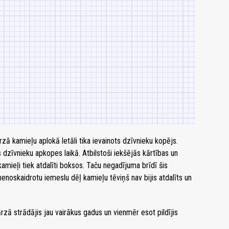
ā kamieļu aplokā letāli tika ievainots dzīvnieku kopējs.
 dzīvnieku apkopes laikā. Atbilstoši iekšējās kārtības un
mieļi tiek atdalīti boksos. Taču negadījuma brīdī šis
nenoskaidrotu iemeslu dēļ kamieļu tēviņš nav bijis atdalīts un
zā strādājis jau vairākus gadus un vienmēr esot pildījis