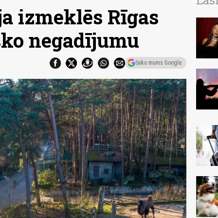
Las
ja izmeklēs Rīgas
sko negadījumu
Seko mums Google