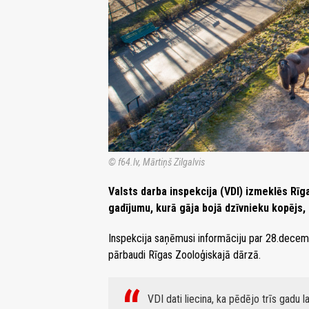
© f64.lv, Mārtiņš Zilgalvis
Valsts darba inspekcija (VDI) izmeklēs Rī
gadījumu, kurā gāja bojā dzīvnieku kopējs, 
Inspekcija saņēmusi informāciju par 28.decemb
pārbaudi Rīgas Zooloģiskajā dārzā.
VDI dati liecina, ka pēdējo trīs gadu 