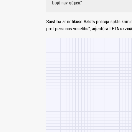
bojā nav gājuši.
Saistībā ar notikušo Valsts policijā sākts kri
pret personas veselību", aģentūra LETA uzzināj