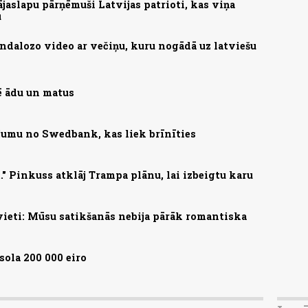
aslapu pārņēmuši Latvijas patrioti, kas viņa
u
andalozo video ar večiņu, kuru nogādā uz latviešu
mē ādu un matus
jumu no Swedbank, kas liek brīnīties
." Pinkuss atklāj Trampa plānu, lai izbeigtu karu
evieti: Mūsu satikšanās nebija pārāk romantiska
ola 200 000 eiro