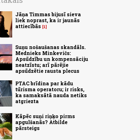
ītākais
Jāņa Timmas bijusī sieva
liek noprast, ka ir jaunās
attiecībās
1
Suņu nošaušanas skandāls.
Mednieks Minkevičs:
Apsūdzību un kompensāciju
neatzīstu; arī pārējie
apsūdzētie rausta plecus
PTAC brīdina par kādu
tūrisma operatoru; ir risks,
ka samaksātā nauda netiks
atgriezta
Kāpēc suņi riņķo pirms
apgulšanās? Atbilde
pārsteigs