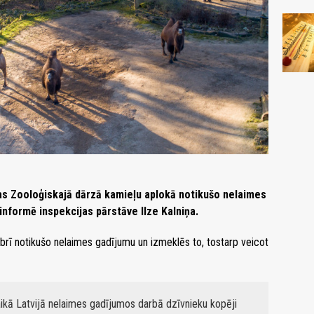
gas Zooloģiskajā dārzā kamieļu aplokā notikušo nelaimes
informē inspekcijas pārstāve Ilze Kalniņa.
rī notikušo nelaimes gadījumu un izmeklēs to, tostarp veicot
laikā Latvijā nelaimes gadījumos darbā dzīvnieku kopēji