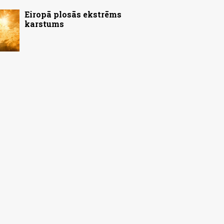
Eiropā plosās ekstrēms
karstums