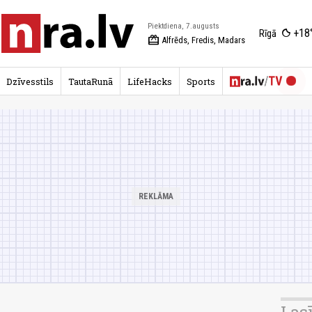
Piektdiena, 7.augusts
+18
Rīgā
redeem
Alfrēds, Fredis, Madars
Dzīvesstils
TautaRunā
LifeHacks
Sports