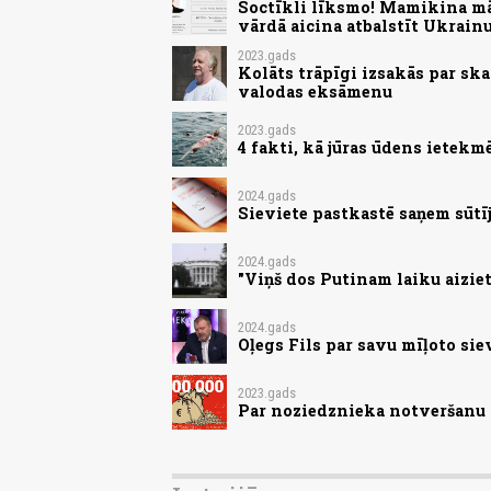
Soctīkli līksmo! Mamikina māj
vārdā aicina atbalstīt Ukrain
2023.gads
Kolāts trāpīgi izsakās par sk
valodas eksāmenu
2023.gads
4 fakti, kā jūras ūdens ietek
2024.gads
Sieviete pastkastē saņem sūtī
2024.gads
"Viņš dos Putinam laiku aiziet
2024.gads
Oļegs Fils par savu mīļoto si
2023.gads
Par noziedznieka notveršanu s