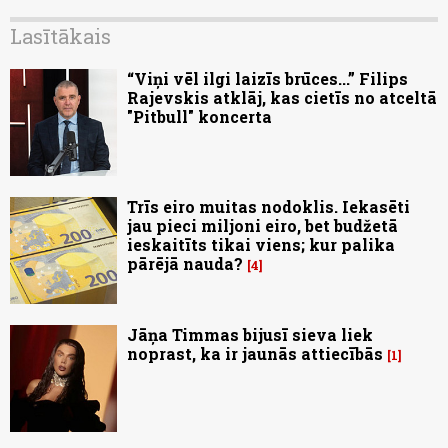
Lasītākais
“Viņi vēl ilgi laizīs brūces...” Filips
Rajevskis atklāj, kas cietīs no atceltā
"Pitbull" koncerta
Trīs eiro muitas nodoklis. Iekasēti
jau pieci miljoni eiro, bet budžetā
ieskaitīts tikai viens; kur palika
pārējā nauda?
4
Jāņa Timmas bijusī sieva liek
noprast, ka ir jaunās attiecībās
1