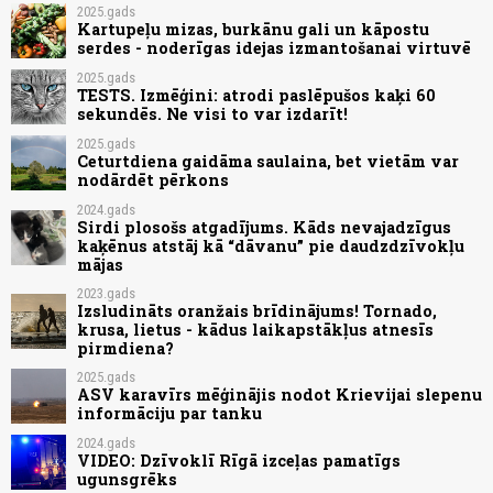
2025.gads
Kartupeļu mizas, burkānu gali un kāpostu
serdes - noderīgas idejas izmantošanai virtuvē
2025.gads
TESTS. Izmēģini: atrodi paslēpušos kaķi 60
sekundēs. Ne visi to var izdarīt!
2025.gads
Ceturtdiena gaidāma saulaina, bet vietām var
nodārdēt pērkons
2024.gads
Sirdi plosošs atgadījums. Kāds nevajadzīgus
kaķēnus atstāj kā “dāvanu” pie daudzdzīvokļu
mājas
2023.gads
Izsludināts oranžais brīdinājums! Tornado,
krusa, lietus - kādus laikapstākļus atnesīs
pirmdiena?
2025.gads
ASV karavīrs mēģinājis nodot Krievijai slepenu
informāciju par tanku
2024.gads
VIDEO: Dzīvoklī Rīgā izceļas pamatīgs
ugunsgrēks