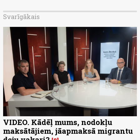
Svarīgākais
VIDEO. Kādēļ mums, nodokļu
maksātājiem, jāapmaksā migrantu
deju vakari?