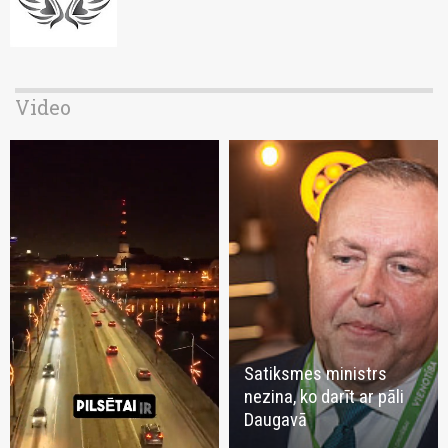
Video
Satiksmes ministrs
nezina, ko darīt ar pāli
Daugavā