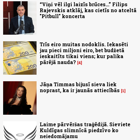
“Viņi vēl ilgi laizīs brūces...” Filips
Rajevskis atklāj, kas cietīs no atceltā
"Pitbull" koncerta
Trīs eiro muitas nodoklis. Iekasēti
jau pieci miljoni eiro, bet budžetā
ieskaitīts tikai viens; kur palika
pārējā nauda?
4
Jāņa Timmas bijusī sieva liek
noprast, ka ir jaunās attiecībās
1
Laime pārvēršas traģēdijā. Sieviete
Kuldīgas slimnīcā piedzīvo ko
neiedomājamu