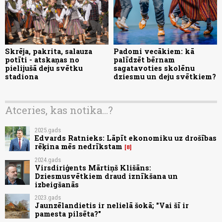
Skrēja, pakrita, salauza
Padomi vecākiem: kā
potīti - atskaņas no
palīdzēt bērnam
pielijušā deju svētku
sagatavoties skolēnu
stadiona
dziesmu un deju svētkiem?
Atceries, kas notika...?
2025.gads
Edvards Ratnieks: Lāpīt ekonomiku uz drošības
rēķina mēs nedrīkstam
8
2024.gads
Virsdiriģents Mārtiņš Klišāns:
Dziesmusvētkiem draud iznīkšana un
izbeigšanās
2023.gads
Jaunzēlandietis ir nelielā šokā; "Vai šī ir
pamesta pilsēta?"