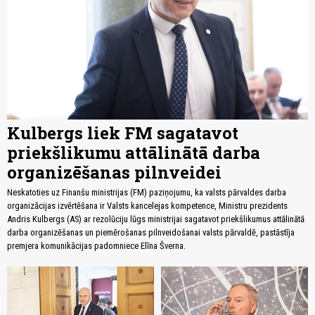
Kulbergs liek FM sagatavot
priekšlikumu attālinātā darba
organizēšanas pilnveidei
Neskatoties uz Finanšu ministrijas (FM) paziņojumu, ka valsts pārvaldes darba
organizācijas izvērtēšana ir Valsts kancelejas kompetence, Ministru prezidents
Andris Kulbergs (AS) ar rezolūciju lūgs ministrijai sagatavot priekšlikumus attālinātā
darba organizēšanas un piemērošanas pilnveidošanai valsts pārvaldē, pastāstīja
premjera komunikācijas padomniece Elīna Šverna.