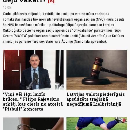
8
15:05
Gada laikā nevis miljoni, bet vairāki simti miljonu eiro no mūsu nodokļos
nomaksātās naudas tiek novirzīti nevalstiskajām organizācijām (NVO) - kurš pasūta
šo NVO finansēšanas mūziku – politologa Filipa Rajevska saruna ar Latvijas
Onkoloģisko pacientu organizāciju apvienības “Onkoalianse” pārstāvi Inesi Supi,
Centrs “MARTA” politikas koordinatori Beatu Joniti ("Jaunā vienotība") un Kultūras
ministrijas parlamentāro sekretāru Ivaru Āboliņu (Nacionālā apvienība).
“Viņi vēl ilgi laizīs
Latvijas valstspiederīgais
brūces...” Filips Rajevskis
apsūdzēts traģiskā
atklāj, kas cietīs no atceltā
negadījumā Lielbritānijā
"Pitbull" koncerta