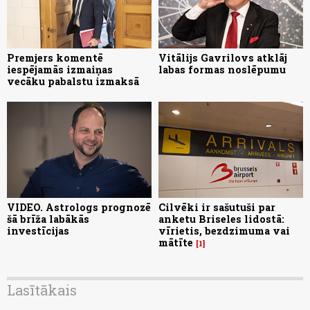
Premjers komentē
Vitālijs Gavrilovs atklāj
iespējamās izmaiņas
labas formas noslēpumu
vecāku pabalstu izmaksā
VIDEO. Astrologs prognozē
Cilvēki ir sašutuši par
šā brīža labākās
anketu Briseles lidostā:
investīcijas
vīrietis, bezdzimuma vai
mātīte
1
Lasītākais