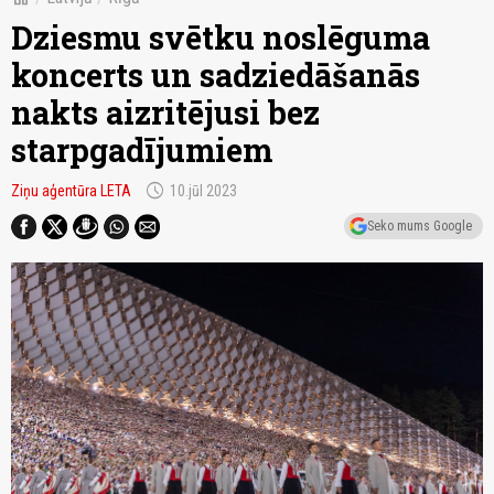
Dziesmu svētku noslēguma
koncerts un sadziedāšanās
nakts aizritējusi bez
starpgadījumiem
schedule
Ziņu aģentūra LETA
10.jūl 2023
Seko mums Google