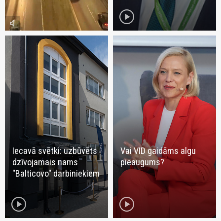
play_circle
volume_mute
Iecavā svētki: uzbūvēts
Vai VID gaidāms algu
dzīvojamais nams
pieaugums?
"Balticovo" darbiniekiem
play_circle
play_circle