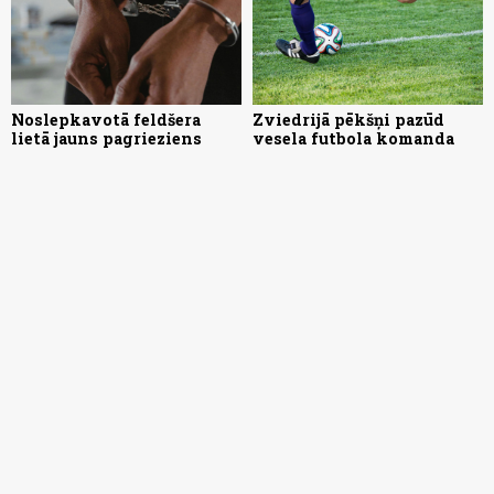
Noslepkavotā feldšera
Zviedrijā pēkšņi pazūd
lietā jauns pagrieziens
vesela futbola komanda