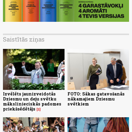
Saistītās ziņas
Izvēlēts jaunizveidotās
FOTO: Sākas gatavošanās
Dziesmu un deju svētku
nākamajiem Dziesmu
mākslinieciskās padomes
svētkiem
priekšsēdētājs
1