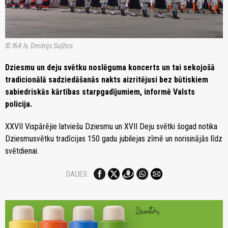
© f64.lv, Dmitrijs Suļžics
Dziesmu un deju svētku noslēguma koncerts un tai sekojošā
tradicionālā sadziedāšanās nakts aizritējusi bez būtiskiem
sabiedriskās kārtības starpgadījumiem, informē Valsts
policija.
XXVII Vispārējie latviešu Dziesmu un XVII Deju svētki šogad notika
Dziesmusvētku tradīcijas 150 gadu jubilejas zīmē un norisinājās līdz
svētdienai.
DALIES: