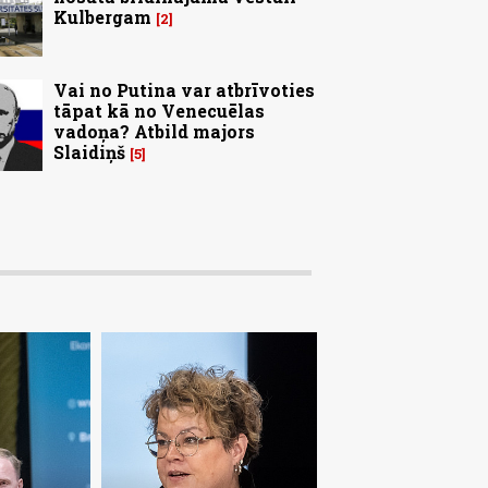
Kulbergam
2
Vai no Putina var atbrīvoties
tāpat kā no Venecuēlas
vadoņa? Atbild majors
Slaidiņš
5