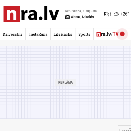
Ceturtdiena, 6.augusts
+26°
Rīgā
redeem
Aisma, Askolds
Dzīvesstils
TautaRunā
LifeHacks
Sports