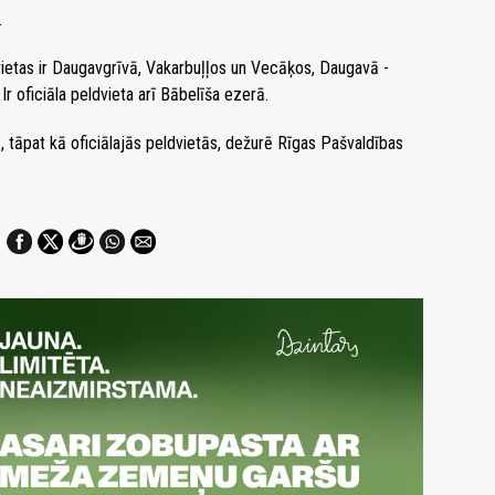
.
dvietas ir Daugavgrīvā, Vakarbuļļos un Vecāķos, Daugavā -
Ir oficiāla peldvieta arī Bābelīša ezerā.
jā, tāpat kā oficiālajās peldvietās, dežurē Rīgas Pašvaldības