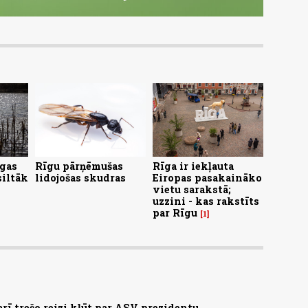
īgas
Rīgu pārņēmušas
Rīga ir iekļauta
siltāk
lidojošas skudras
Eiropas pasakaināko
vietu sarakstā;
uzzini - kas rakstīts
par Rīgu
1
arī trešo reizi kļūt par ASV prezidentu