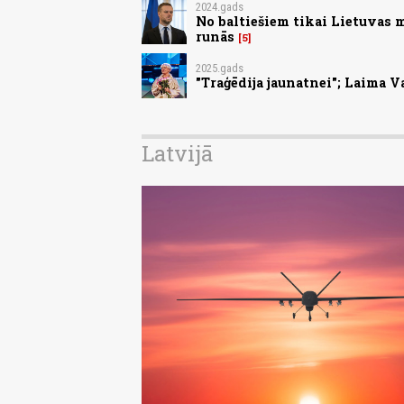
2024.gads
No baltiešiem tikai Lietuvas 
runās
5
2025.gads
"Traģēdija jaunatnei"; Laima V
Latvijā