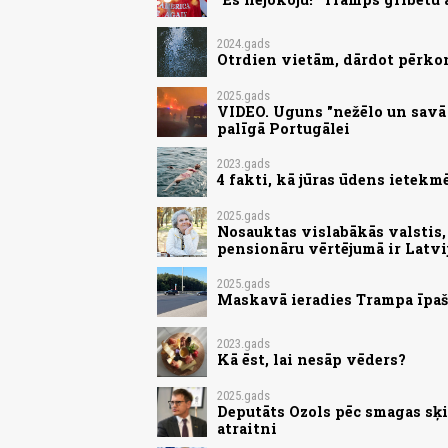
2024.gads
Otrdien vietām, dārdot pērko
2025.gads
VIDEO. Uguns "nežēlo un savā c
palīgā Portugālei
2023.gads
4 fakti, kā jūras ūdens ietek
2025.gads
Nosauktas vislabākās valstis, 
pensionāru vērtējumā ir Latvi
2025.gads
Maskavā ieradies Trampa īpaša
2023.gads
Kā ēst, lai nesāp vēders?
2025.gads
Deputāts Ozols pēc smagas sķi
atraitni