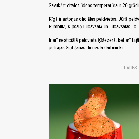
Savukārt citviet ūdens temperatūra ir 20 grādi
Rīgā ir astoņas oficiālas peldvietas. Jūrā pel
Rumbulā, Ķīpsalā Lucavsalā un Lucavsalas līcī. 
Ir arī neoficiālā peldvieta Ķīšezerā, bet arī ta
policijas Glābšanas dienesta darbinieki.
DALIES: