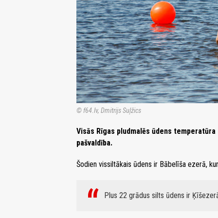
© f64.lv, Dmitrijs Suļžics
Visās Rīgas pludmalēs ūdens temperatūra a
pašvaldība.
Šodien vissiltākais ūdens ir Bābelīša ezerā, ku
Plus 22 grādus silts ūdens ir Ķīšezer