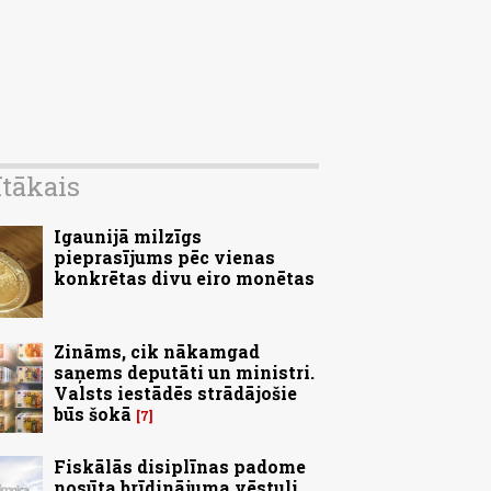
ītākais
Igaunijā milzīgs
pieprasījums pēc vienas
konkrētas divu eiro monētas
Zināms, cik nākamgad
saņems deputāti un ministri.
Valsts iestādēs strādājošie
būs šokā
7
Fiskālās disiplīnas padome
nosūta brīdinājuma vēstuli