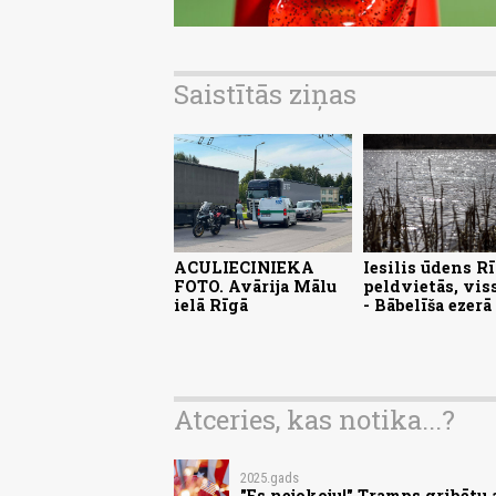
Saistītās ziņas
ACULIECINIEKA
Iesilis ūdens R
FOTO. Avārija Mālu
peldvietās, vis
ielā Rīgā
- Bābelīša ezerā
Atceries, kas notika...?
2025.gads
"Es nejokoju!" Tramps gribētu 