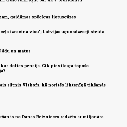
nam, gaidāmas spēcīgas lietusgāzes
eļā iznīcina visu"; Latvijas ugunsdzēsēji steidz
mē ādu un matus
kur doties pensijā. Cik pievilcīga topošo
ja?
is sūtnis Vitkofs; kā noritēs liktenīgā tikšanās
ršanās no Danas Reiznieces redzēts ar miljonāra