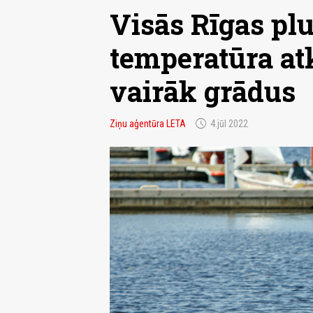
Visās Rīgas pl
temperatūra at
vairāk grādus
schedule
Ziņu aģentūra LETA
4.jūl 2022