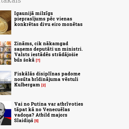
ītākais
Igaunijā milzīgs
pieprasījums pēc vienas
konkrētas divu eiro monētas
Zināms, cik nākamgad
saņems deputāti un ministri.
Valsts iestādēs strādājošie
būs šokā
7
Fiskālās disiplīnas padome
nosūta brīdinājuma vēstuli
Kulbergam
2
Vai no Putina var atbrīvoties
tāpat kā no Venecuēlas
vadoņa? Atbild majors
Slaidiņš
5