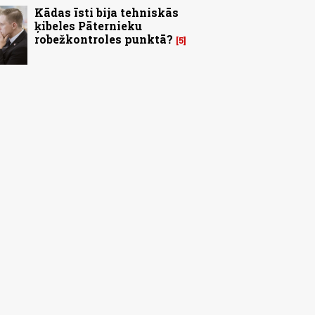
Kādas īsti bija tehniskās
ķibeles Pāternieku
robežkontroles punktā?
5