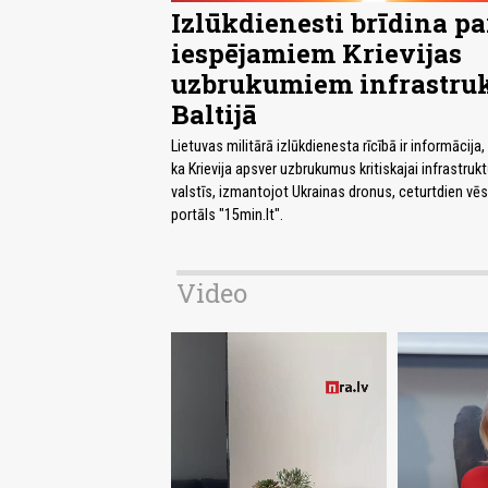
Izlūkdienesti brīdina pa
iespējamiem Krievijas
uzbrukumiem infrastruk
Baltijā
Lietuvas militārā izlūkdienesta rīcībā ir informācija, 
ka Krievija apsver uzbrukumus kritiskajai infrastrukt
valstīs, izmantojot Ukrainas dronus, ceturtdien vēs
portāls "15min.lt".
Video