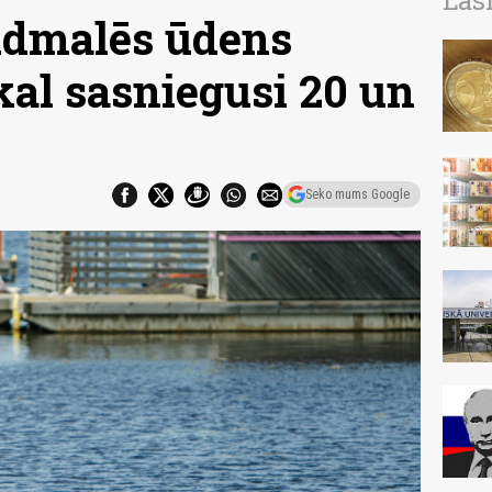
Las
udmalēs ūdens
kal sasniegusi 20 un
Seko mums Google