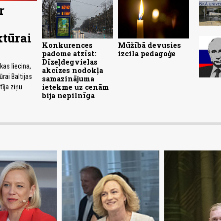
r
tūrai
Konkurences
Mūžībā devusies
padome atzīst:
izcila pedagoģe
Dīzeļdegvielas
kas liecina,
akcīzes nodokļa
ūrai Baltijas
samazinājuma
ietekme uz cenām
tīja ziņu
bija nepilnīga