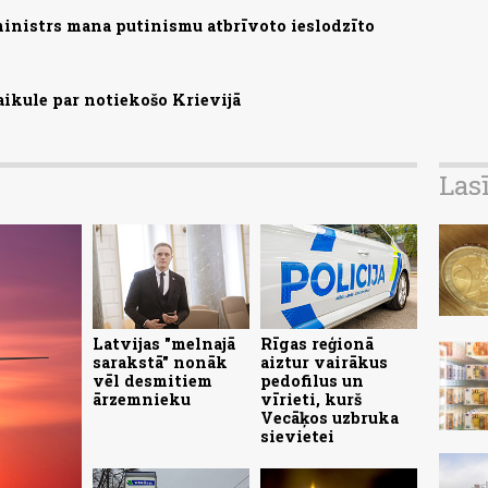
ministrs mana putinismu atbrīvoto ieslodzīto
aikule par notiekošo Krievijā
Las
Latvijas "melnajā
Rīgas reģionā
sarakstā" nonāk
aiztur vairākus
vēl desmitiem
pedofilus un
ārzemnieku
vīrieti, kurš
Vecāķos uzbruka
sievietei