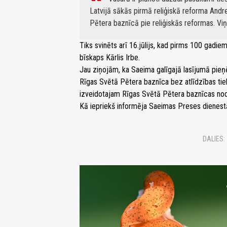
Latvijā sākās pirmā reliģiskā reforma Andr
Pētera baznīcā pie reliģiskās reformas. Viņu
Tiks svinēts arī 16.jūlijs, kad pirms 100 gadie
bīskaps Kārlis Irbe.
Jau ziņojām, ka Saeima galīgajā lasījumā pieņ
Rīgas Svētā Pētera baznīca bez atlīdzības t
izveidotajam Rīgas Svētā Pētera baznīcas no
Kā iepriekš informēja Saeimas Preses dienest
DALIES: