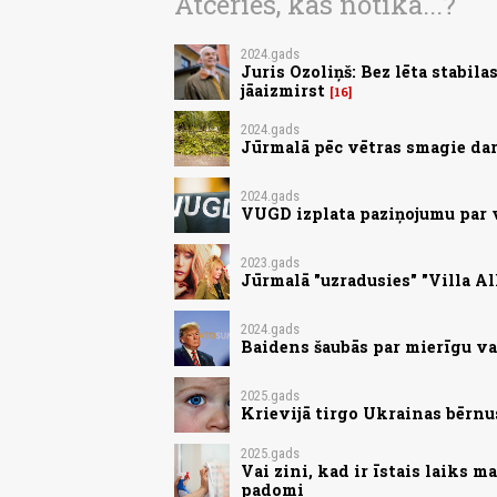
Atceries, kas notika...?
2024.gads
Juris Ozoliņš: Bez lēta stabil
jāaizmirst
16
2024.gads
Jūrmalā pēc vētras smagie dar
2024.gads
VUGD izplata paziņojumu par
2023.gads
Jūrmalā "uzradusies" "Villa Al
2024.gads
Baidens šaubās par mierīgu va
2025.gads
Krievijā tirgo Ukrainas bērnu
2025.gads
Vai zini, kad ir īstais laiks 
padomi