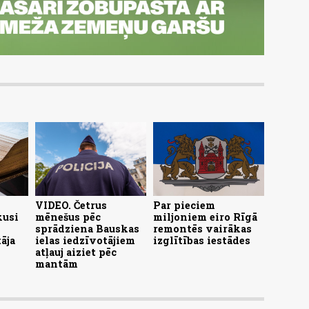
VIDEO. Četrus
Par pieciem
kusi
mēnešus pēc
miljoniem eiro Rīgā
sprādziena Bauskas
remontēs vairākas
āja
ielas iedzīvotājiem
izglītības iestādes
atļauj aiziet pēc
mantām