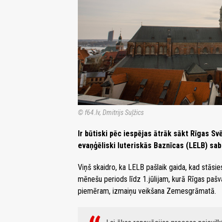
© f64.lv, Dmitrijs Suļžics
Ir būtiski pēc iespējas ātrāk sākt Rīgas Sv
evaņģēliski luteriskās Baznīcas (LELB) sab
Viņš skaidro, ka LELB pašlaik gaida, kad stāsi
mēnešu periods līdz 1.jūlijam, kurā Rīgas pašva
piemēram, izmaiņu veikšana Zemesgrāmatā.