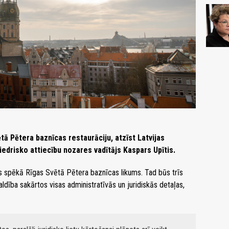
ētā Pētera baznīcas restaurāciju, atzīst Latvijas
iedrisko attiecību nozares vadītājs Kaspars Upītis.
es spēkā Rīgas Svētā Pētera baznīcas likums. Tad būs trīs
ldība sakārtos visas administratīvās un juridiskās detaļas,