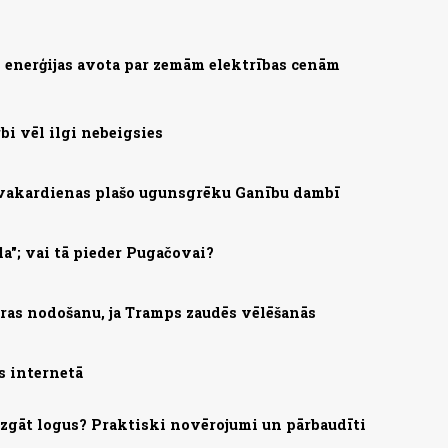
as enerģijas avota par zemām elektrības cenām
bi vēl ilgi nebeigsies
 vakardienas plašo ugunsgrēku Ganību dambī
la"; vai tā pieder Pugačovai?
ras nodošanu, ja Tramps zaudēs vēlēšanās
s internetā
mazgāt logus? Praktiski novērojumi un pārbaudīti