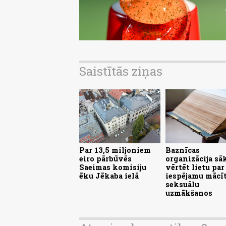
Saistītās ziņas
Par 13,5 miljoniem
Baznīcas
eiro pārbūvēs
organizācija sā
Saeimas komisiju
vērtēt lietu par
ēku Jēkaba ielā
iespējamu mācīt
seksuālu
uzmākšanos