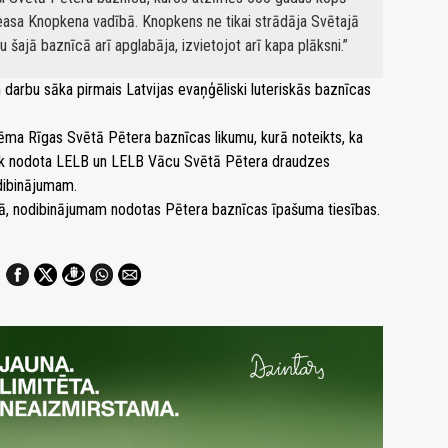
easa Knopkena vadībā. Knopkens ne tikai strādāja Svētajā
 šajā baznīcā arī apglabāja, izvietojot arī kapa plāksni.
m darbu sāka pirmais Latvijas evaņģēliski luteriskās baznīcas
ēma Rīgas Svētā Pētera baznīcas likumu, kurā noteikts, ka
iek nodota LELB un LELB Vācu Svētā Pētera draudzes
dibinājumam.
ā, nodibinājumam nodotas Pētera baznīcas īpašuma tiesības.