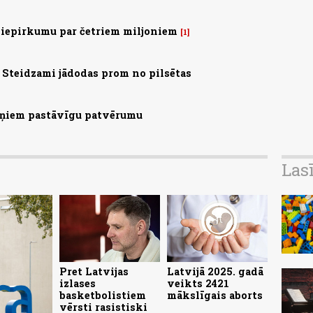
 iepirkumu par četriem miljoniem
1
Steidzami jādodas prom no pilsētas
aiņiem pastāvīgu patvērumu
Las
Pret Latvijas
Latvijā 2025. gadā
izlases
veikts 2421
basketbolistiem
mākslīgais aborts
vērsti rasistiski