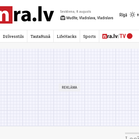
Sestdiena, 8.augusts
+
Rīgā
redeem
Mudīte, Vladislava, Vladislavs
Dzīvesstils
TautaRunā
LifeHacks
Sports