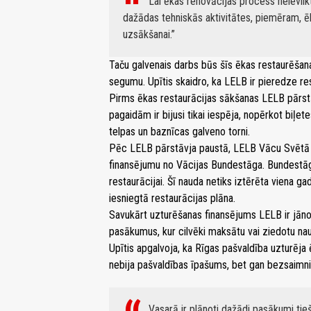
Lai ēkas renovācijas process neievilkto
dažādas tehniskās aktivitātes, piemēram, ēk
uzsākšanai.
Taču galvenais darbs būs šīs ēkas restaurēšana
segumu. Upītis skaidro, ka LELB ir pieredze rest
Pirms ēkas restaurācijas sākšanas LELB pārstāv
pagaidām ir bijusi tikai iespēja, nopērkot biļet
telpas un baznīcas galveno torni.
Pēc LELB pārstāvja paustā, LELB Vācu Svētā 
finansējumu no Vācijas Bundestāga. Bundestāg
restaurācijai. Šī nauda netiks iztērēta viena gad
iesniegtā restaurācijas plāna.
Savukārt uzturēšanas finansējums LELB ir jāno
pasākumus, kur cilvēki maksātu vai ziedotu na
Upītis apgalvoja, ka Rīgas pašvaldība uzturēja 
nebija pašvaldības īpašums, bet gan bezsaimn
Vasarā ir plānoti dažādi pasākumi ti