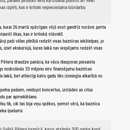
s, paralēli juridisko lietu kārtošanai plānots arī veikt
as izpēti, kas ir kritiski nepieciešama būvdarbu
, kurai 26.martā spēcīgais vējš esot gandrīz norāvis jumta
aurēt ēkas, kas ir kritiskā stāvoklī.
ji paši vēlas pilnībā redzēt visas baznīcas iekštelpas, jo
es, iziet ekskursijā, kuras laikā nav iespējams redzēt visas
Pētera draudze panāca, ka vācu diasporas piesaista
s nodrošinās 33 miljonu eiro finansējumu baznīcas
a laikā, bet attiecīgi katru gadu tiks izsniegta atkarībā no
pelna pašiem, veidojot koncertus, izstādes un citus
udu par apmeklēšanu.
ēku tik, cik tas bija viņu spēkos, ņemot vērā, ka baznīca
ieka īpašums.
eši Svētā Pētera baznīcā, kuros atzīmēs 500 gadus kopš