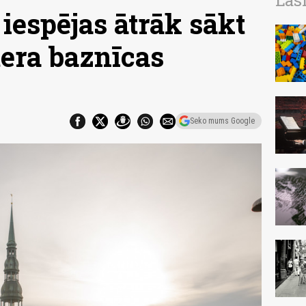
Las
iespējas ātrāk sākt
tera baznīcas
Seko mums Google