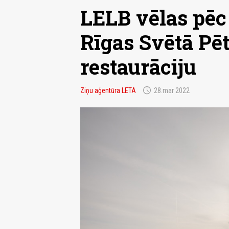
LELB vēlas pēc 
Rīgas Svētā Pē
restaurāciju
schedule
Ziņu aģentūra LETA
28.mar 2022