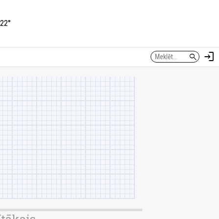
22°
login
search