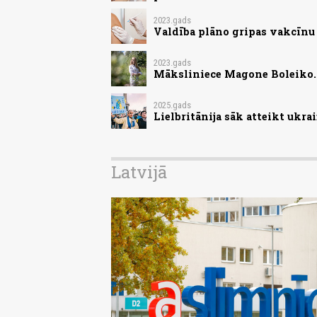
2023.gads
Valdība plāno gripas vakcīnu
2023.gads
Māksliniece Magone Boleiko. 
2025.gads
Lielbritānija sāk atteikt ukr
Latvijā