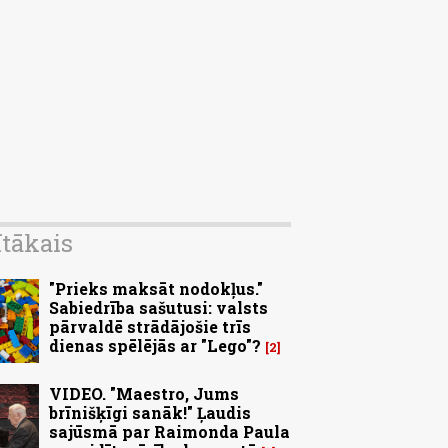
ītākais
"Prieks maksāt nodokļus."
Sabiedrība sašutusi: valsts
pārvaldē strādājošie trīs
dienas spēlējās ar "Lego"?
2
VIDEO. "Maestro, Jums
brīnišķīgi sanāk!" Ļaudis
sajūsmā par Raimonda Paula