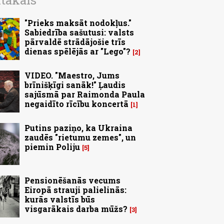
ītākais
"Prieks maksāt nodokļus."
Sabiedrība sašutusi: valsts
pārvaldē strādājošie trīs
dienas spēlējās ar "Lego"?
2
VIDEO. "Maestro, Jums
brīnišķīgi sanāk!" Ļaudis
sajūsmā par Raimonda Paula
negaidīto rīcību koncertā
1
Putins paziņo, ka Ukraina
zaudēs "rietumu zemes", un
piemin Poliju
5
Pensionēšanās vecums
Eiropā strauji palielinās:
kurās valstīs būs
visgarākais darba mūžs?
3