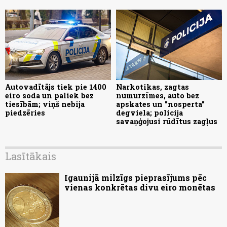
Autovadītājs tiek pie 1400
Narkotikas, zagtas
eiro soda un paliek bez
numurzīmes, auto bez
tiesībām; viņš nebija
apskates un "nosperta"
piedzēries
degviela; policija
savaņģojusi rūdītus zagļus
Lasītākais
Igaunijā milzīgs pieprasījums pēc
vienas konkrētas divu eiro monētas