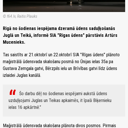
© f64.lv, Raitis Plauks
Rīgā no šodienas iespējama dzeramā ūdens saduļķošanās
Juglā un Teikā, informē SIA "Rīgas ūdens" pārstāvis Artūrs
Mucenieks.
Tas saistīts ar 21.oktobrī un 22.oktobrī SIA "Rīgas ūdens" plānoto
maģistrālā ūdensvada skalošanu posmā no Ūnijas ielas 35a pa
Gustava Zemgala gatvi, Bērzpils ielu un Brīvības gatvi līdz ūdens
izlaidei Juglas kanālā.
Šo darbu dēļ no šodienas iespējami aukstā ūdens
uzduļķojumi Juglas un Teikas apkaimēs, it īpaši Biķernieku
ielas 16 apkārtnē.
Maģistrālā ūdensvada skalošana plānota divos posmos. Pirmais