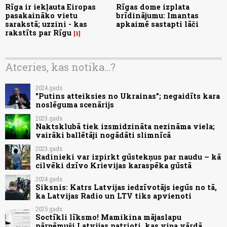
Rīga ir iekļauta Eiropas
Rīgas dome izplata
pasakaināko vietu
brīdinājumu: Imantas
sarakstā; uzzini - kas
apkaimē sastapti lāči
rakstīts par Rīgu
1
Atceries, kas notika...?
2024.gads
"Putins atteiksies no Ukrainas"; negaidīts kara
noslēguma scenārijs
2023.gads
Naktsklubā tiek izsmidzināta nezināma viela;
vairāki ballētāji nogādāti slimnīcā
2023.gads
Radinieki var izpirkt gūstekņus par naudu – kā
cilvēki dzīvo Krievijas karaspēka gūstā
2024.gads
Siksnis: Katrs Latvijas iedzīvotājs iegūs no tā,
ka Latvijas Radio un LTV tiks apvienoti
2025.gads
Soctīkli līksmo! Mamikina mājaslapu
pārņēmuši Latvijas patrioti, kas viņa vārdā