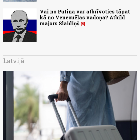
Vai no Putina var atbrīvoties tāpat
kā no Venecuēlas vadoņa? Atbild
majors Slaidiņš
5
Latvijā