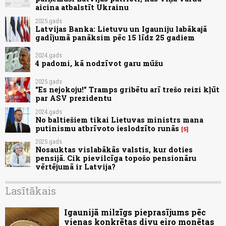
aicina atbalstīt Ukrainu
2025.gads
Latvijas Banka: Lietuvu un Igauniju labākajā
gadījumā panāksim pēc 15 līdz 25 gadiem
2024.gads
4 padomi, kā nodzīvot garu mūžu
2025.gads
"Es nejokoju!" Tramps gribētu arī trešo reizi kļūt
par ASV prezidentu
2024.gads
No baltiešiem tikai Lietuvas ministrs mana
putinismu atbrīvoto ieslodzīto runās
5
2025.gads
Nosauktas vislabākās valstis, kur doties
pensijā. Cik pievilcīga topošo pensionāru
vērtējumā ir Latvija?
Lasītākais
Igaunijā milzīgs pieprasījums pēc
vienas konkrētas divu eiro monētas