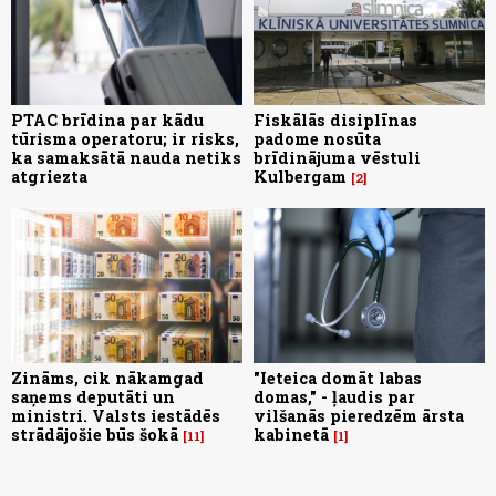
PTAC brīdina par kādu
Fiskālās disiplīnas
tūrisma operatoru; ir risks,
padome nosūta
ka samaksātā nauda netiks
brīdinājuma vēstuli
atgriezta
Kulbergam
2
Zināms, cik nākamgad
"Ieteica domāt labas
saņems deputāti un
domas," - ļaudis par
ministri. Valsts iestādēs
vilšanās pieredzēm ārsta
strādājošie būs šokā
kabinetā
11
1