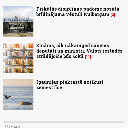
Fiskālās disiplīnas padome nosūta
brīdinājuma vēstuli Kulbergam
2
Zināms, cik nākamgad saņems
deputāti un ministri. Valsts iestādēs
strādājošie būs šokā
11
Igaunijas piekrastē notikusi
zemestrīce
Video