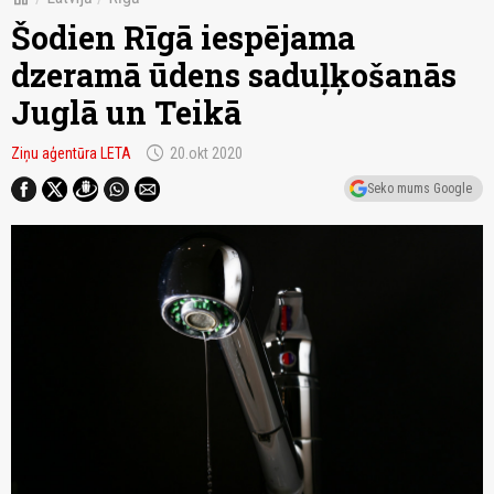
Šodien Rīgā iespējama
dzeramā ūdens saduļķošanās
Juglā un Teikā
schedule
Ziņu aģentūra LETA
20.okt 2020
Seko mums Google