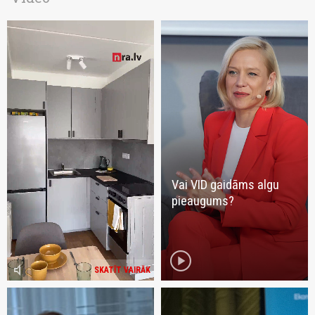
Vai VID gaidāms algu
pieaugums?
play_circle
volume_mute
SKATĪT VAIRĀK