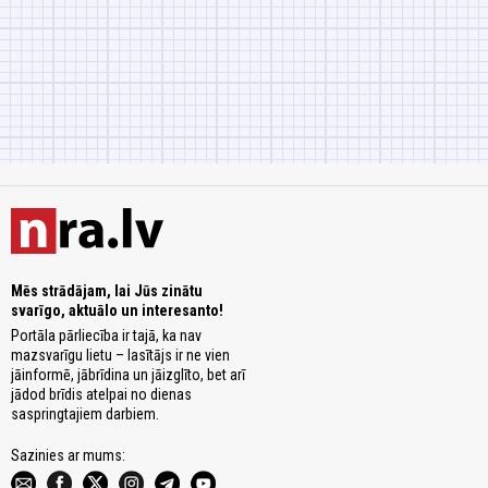
Mēs strādājam, lai Jūs zinātu
svarīgo, aktuālo un interesanto!
Portāla pārliecība ir tajā, ka nav
mazsvarīgu lietu – lasītājs ir ne vien
jāinformē, jābrīdina un jāizglīto, bet arī
jādod brīdis atelpai no dienas
saspringtajiem darbiem.
Sazinies ar mums: