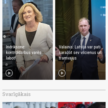
Indriksone:
Valainis: Latvija var pati
kontroldarbus varēs
saražot sev vilcienus un
labot!
tramvajus
play_circle
play_circle
Svarīgākais