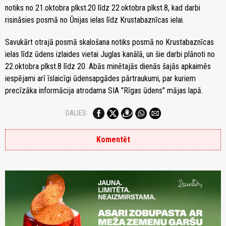
notiks no 21.oktobra plkst.20 līdz 22.oktobra plkst.8, kad darbi
risināsies posmā no Ūnijas ielas līdz Krustabaznīcas ielai.
Savukārt otrajā posmā skalošana notiks posmā no Krustabaznīcas
ielas līdz ūdens izlaides vietai Juglas kanālā, un šie darbi plānoti no
22.oktobra plkst.8 līdz 20. Abās minētajās dienās šajās apkaimēs
iespējami arī īslaicīgi ūdensapgādes pārtraukumi, par kuriem
precīzāka informācija atrodama SIA "Rīgas ūdens" mājas lapā.
DALIES:
Komentēt