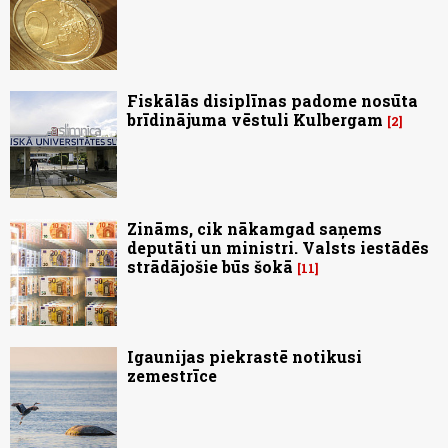
Fiskālās disiplīnas padome nosūta
brīdinājuma vēstuli Kulbergam
2
Zināms, cik nākamgad saņems
deputāti un ministri. Valsts iestādēs
strādājošie būs šokā
11
Igaunijas piekrastē notikusi
zemestrīce