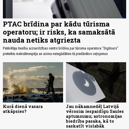
PTAC brīdina par kādu tūrisma
operatoru; ir risks, ka samaksātā
nauda netiks atgriezta
Patērētāju tiesību aizsardzības centrs brīdina par tūrisma operatora "Digitours"
pieteiktu maksātnespēju un aicina neiegādāties tā piedāvātos ceļojumus
Kurā dienā vasara
Jau nākamnedēļ Latvijā
atkāpsies?
vērosim iespaidīgu Saules
aptumsumu; astronomijas
biedrība pasaka, kā to
saskatīt vislabāk