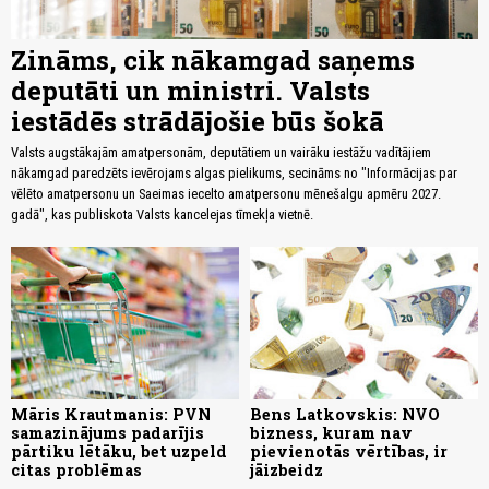
Zināms, cik nākamgad saņems
deputāti un ministri. Valsts
iestādēs strādājošie būs šokā
Valsts augstākajām amatpersonām, deputātiem un vairāku iestāžu vadītājiem
nākamgad paredzēts ievērojams algas pielikums, secināms no "Informācijas par
vēlēto amatpersonu un Saeimas iecelto amatpersonu mēnešalgu apmēru 2027.
gadā", kas publiskota Valsts kancelejas tīmekļa vietnē.
Māris Krautmanis: PVN
Bens Latkovskis: NVO
samazinājums padarījis
bizness, kuram nav
pārtiku lētāku, bet uzpeld
pievienotās vērtības, ir
citas problēmas
jāizbeidz