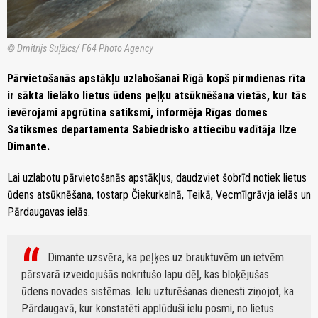
© Dmitrijs Suļžics/ F64 Photo Agency
Pārvietošanās apstākļu uzlabošanai Rīgā kopš pirmdienas rīta
ir sākta lielāko lietus ūdens peļķu atsūknēšana vietās, kur tās
ievērojami apgrūtina satiksmi, informēja Rīgas domes
Satiksmes departamenta Sabiedrisko attiecību vadītāja Ilze
Dimante.
Lai uzlabotu pārvietošanās apstākļus, daudzviet šobrīd notiek lietus
ūdens atsūknēšana, tostarp Čiekurkalnā, Teikā, Vecmīlgrāvja ielās un
Pārdaugavas ielās.
Dimante uzsvēra, ka peļķes uz brauktuvēm un ietvēm
pārsvarā izveidojušās nokritušo lapu dēļ, kas bloķējušas
ūdens novades sistēmas. Ielu uzturēšanas dienesti ziņojot, ka
Pārdaugavā, kur konstatēti applūduši ielu posmi, no lietus