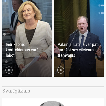
Indriksone:
Valainis: Latvija var pati
kontroldarbus varēs
saražot sev vilcienus un
labot!
tramvajus
play_circle
play_circle
Svarīgākais