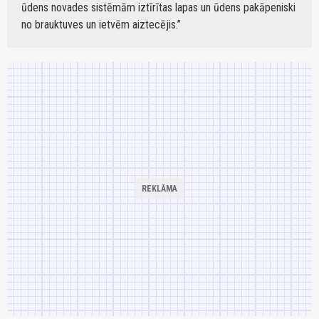
ūdens novades sistēmām iztīrītas lapas un ūdens pakāpeniski
no brauktuves un ietvēm aiztecējis.