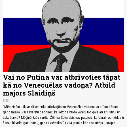
Vai no Putina var atbrīvoties tāpat
kā no Venecuēlas vadoņa? Atbild
majors Slaidiņš
8:33
“Mēs zinām, cik veikli Amerika atbrīvojās no Venecuēlas vadoņa un arī no Irānas
garīdznieka. Vai nevarētu padomāt, ka līdzīgā veidā varētu tikt galā arī ar Putinu un
Lukašenko? Mēģināt taču varētu. Žēl, ka Zelenskis nav pateicis, ka Ukrainas mērķis ir
fiziski likvidēt gan Putinu, gan Lukašenko,” TV24 jautāja kāds skatītājs. Latvijas