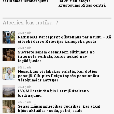
satiksmes ierobežojumi
laiku tiek slēgts
krustojums Rīgas centrā
Atceries, kas notika...?
2023.gads
Radinieki var izpirkt gūstekņus par naudu – kā
cilvēki dzīvo Krievijas karaspēka gūstā
2023.gads
Sieviete saņem desmitiem sūtījumus no
interneta veikala, kurus nekad nav
iegādājusies
2025.gads
Nosauktas vislabākās valstis, kur doties
pensijā. Cik pievilcīga topošo pensionāru
vērtējumā ir Latvija?
2024.gads
LVĢMC izsludinājis Latvijā dzelteno
brīdinājumu
2025.gads
Senas mājsaimniecības gudrības, kas atkal
kļūst aktuālas - soda, pelni, saule