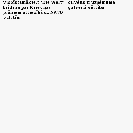
visbīstamākie,": “Die Welt”
cilvēks ir uzņēmuma
brīdina par Krievijas
galvenā vērtība
plāniem attiecībā uz NATO
valstīm