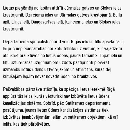
Lietus pieņēmēji no lapām attīrīti Jūrmalas gatves un Slokas ielas
krustojumā, Dzirciema ielas un Jūrmalas gatves krustojumā, Buļļu
aplī, Lilijas ielā, Daugavgrīvas ielā, Kalnciema ielas un Slokas ielas
krustojumā.
Departamenta speciālisti šobrīd veic Rīgas ielu un tiltu apsekošanu,
lai pēc nepieciešamības norīkotu tehniku uz vietām, kur vajadzētu
atsūknēt brauktuves no lietus ūdens, pauda Dimante. Tāpat ielu un
tiltu uzturēšanas uzņēmumiem uzdots pastiprināti pievērst
uzmanību lietus ūdens uztvērējakām un attīrīt tās, kuras dēļ
kritušajām lapām nevar novadīt ūdeni no brauktuves.
Pašvaldības pārstāve stāstīja, ka spēcīga lietus ietekmē Rīgā
applūst tās ielas, kurās vēsturiski nav izbūvēta lietus ūdens
kanalizācijas sistēma. Šobrīd, pēc Satiksmes departamenta
pasūtījuma, jaunas lietus ūdens kanalizācijas sistēmas tiek
izbūvētas jaunbūvējamām ielām un satiksmes objektiem, kā arī
ielās, kas tiek pārbūvētas.