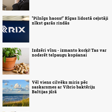
"Pilnīgs haoss!" Rīgas lidostā ceļotāji
nīkst garās rindās
Izdzēri vīnu - izmanto korķi! Tas var
noderēt telpaugu kopšanai
Vēl viens cilvēks miris pēc
saskarsmes ar Vibrio baktēriju
Baltijas jūrā