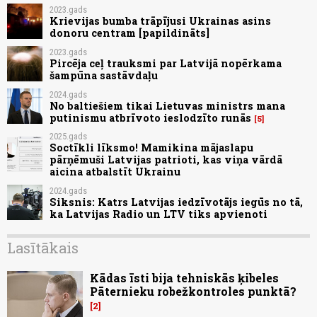
2023.gads
Krievijas bumba trāpījusi Ukrainas asins
donoru centram [papildināts]
2023.gads
Pircēja ceļ trauksmi par Latvijā nopērkama
šampūna sastāvdaļu
2024.gads
No baltiešiem tikai Lietuvas ministrs mana
putinismu atbrīvoto ieslodzīto runās
5
2025.gads
Soctīkli līksmo! Mamikina mājaslapu
pārņēmuši Latvijas patrioti, kas viņa vārdā
aicina atbalstīt Ukrainu
2024.gads
Siksnis: Katrs Latvijas iedzīvotājs iegūs no tā,
ka Latvijas Radio un LTV tiks apvienoti
Lasītākais
Kādas īsti bija tehniskās ķibeles
Pāternieku robežkontroles punktā?
2