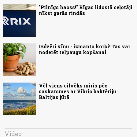
"Pilnīgs haoss!" Rīgas lidostā ceļotāji
nīkst garās rindās
Izdzēri vīnu - izmanto korķi! Tas var
noderēt telpaugu kopšanai
Vēl viens cilvēks miris pēc
saskarsmes ar Vibrio baktēriju
Baltijas jūrā
Video