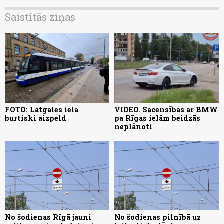
Saistītās ziņas
FOTO: Latgales iela
VIDEO. Sacensības ar BMW
burtiski aizpeld
pa Rīgas ielām beidzās
neplānoti
No šodienas Rīgā jauni
No šodienas pilnībā uz