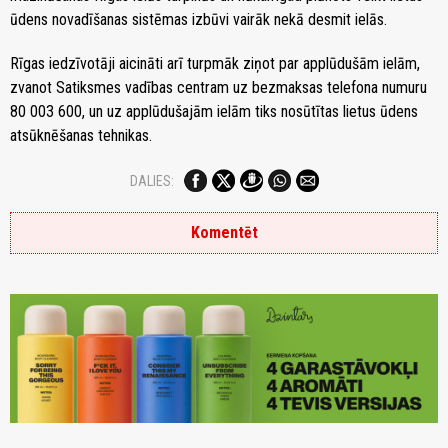
ūdens novadīšanas sistēmas izbūvi vairāk nekā desmit ielās.
Rīgas iedzīvotāji aicināti arī turpmāk ziņot par applūdušām ielām,
zvanot Satiksmes vadības centram uz bezmaksas telefona numuru
80 003 600, un uz applūdušajām ielām tiks nosūtītas lietus ūdens
atsūknēšanas tehnikas.
DALIES:
Komentēt