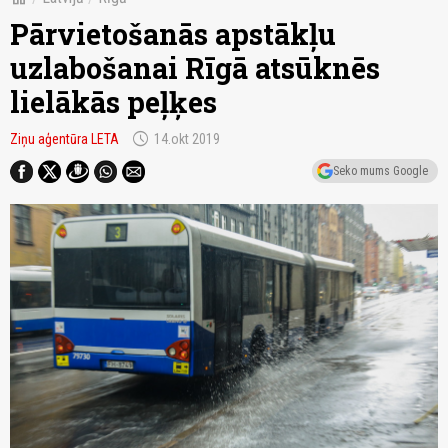
Pārvietošanās apstākļu
uzlabošanai Rīgā atsūknēs
lielākās peļķes
schedule
Ziņu aģentūra LETA
14.okt 2019
Seko mums Google