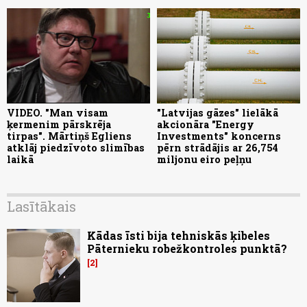
VIDEO. "Man visam
"Latvijas gāzes" lielākā
ķermenim pārskrēja
akcionāra "Energy
tirpas". Mārtiņš Egliens
Investments" koncerns
atklāj piedzīvoto slimības
pērn strādājis ar 26,754
laikā
miljonu eiro peļņu
Lasītākais
Kādas īsti bija tehniskās ķibeles
Pāternieku robežkontroles punktā?
2