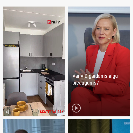
Vai VID gaidāms algu
pieaugums?
play_circle
volume_mute
SKATĪT VAIRĀK