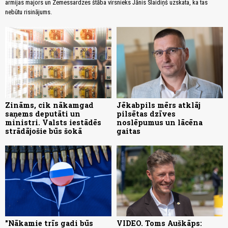
armijas majors un Zemessardzes štāba virsnieks Jānis Slaidiņš uzskata, ka tas
nebūtu risinājums.
Zināms, cik nākamgad
Jēkabpils mērs atklāj
saņems deputāti un
pilsētas dzīves
ministri. Valsts iestādēs
noslēpumus un lācēna
strādājošie būs šokā
gaitas
"Nākamie trīs gadi būs
VIDEO. Toms Auškāps: