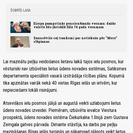
ŠOBRĪD LASA
Eiropa paaugstinās pensionēšanās vecumu: dažās
valstīs būs jāstrādā līdz 74 gadu vecumam
Danusēvičs ceļ trauksmi par notiekošo pēc "Mere"
slēgšanas
Lai mazinātu peļķu veidošanos lietavu laikā tajos ielu posmos, kur
vēsturiski nav izbūvētas lietus ūdens novades sistēmas, Satiksmes
departamenta speciālisti vasarā izstrādāja rīcības plānu. Kopumā
tika apzinātas vairāk nekā 40 vietas Rīgas ielās un ietvēm, kur
nepieciešami lokāli risinājumi.
Atsevišķos ielu posmos jūlijā un augustā veikti uzlabojumi lietus
ūdens novades izveidei. Piemēram, izbūvēta ievalce Viestura
prospektā, ūdens novades sistēma Čiekurkalna 1.līnijā zem Gustava
Zemgala gatves pārvada. Dimante stāstīja, ka darbs pie peļķu
mazināšanas Rīgas ielās turpinās un nākamgad plānots veikt lietus