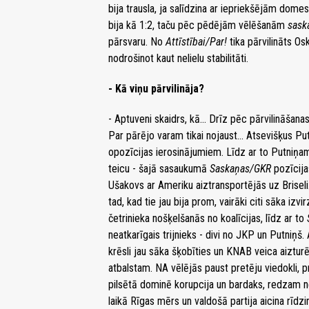
bija trausla, ja salīdzina ar iepriekšējām dom
bija kā 1:2, taču pēc pēdējām vēlēšanām
saska
pārsvaru. No
Attīstībai/Par!
tika pārvilināts Os
nodrošinot kaut nelielu stabilitāti.
- Kā viņu pārvilināja?
- Aptuveni skaidrs, kā... Drīz pēc pārvilināš
Par pārējo varam tikai nojaust... Atsevišķus Put
opozīcijas ierosinājumiem. Līdz ar to Putniņam
teicu - šajā sasaukumā
Saskaņas/GKR
pozīcijas
Ušakovs ar Ameriku aiztransportējās uz Briseli.
tad, kad tie jau bija prom, vairāki citi sāka iz
četrinieka nošķelšanās no koalīcijas, līdz ar to
neatkarīgais trijnieks - divi no JKP un Putniņš
krēsli jau sāka šķobīties un KNAB veica aizt
atbalstam. NA vēlējās paust pretēju viedokli, pr
pilsētā dominē korupcija un bardaks, redzam ne
laikā Rīgas mērs un valdošā partija aicina rīdz