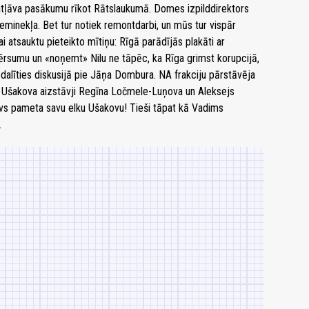
ļāva pasākumu rīkot Rātslaukumā. Domes izpilddirektors
ieminekļa. Bet tur notiek remontdarbi, un mūs tur vispār
i atsauktu pieteikto mītiņu: Rīgā parādījās plakāti ar
vērsumu un «noņemt» Nilu ne tāpēc, ka Rīga grimst korupcijā,
edalīties diskusijā pie Jāņa Dombura. NA frakciju pārstāvēja
ie Ušakova aizstāvji Regīna Ločmele-Luņova un Aleksejs
kovs pameta savu elku Ušakovu! Tieši tāpat kā Vadims
.