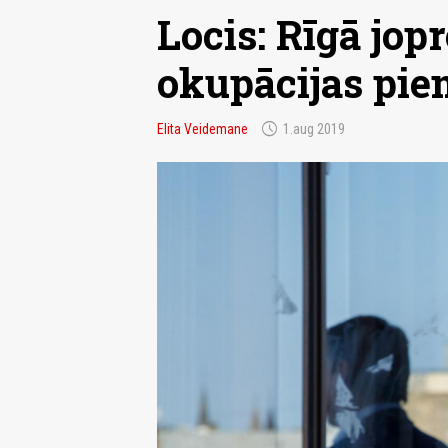
Locis: Rīgā jop
okupācijas pie
schedule
Elita Veidemane
1.aug 2019