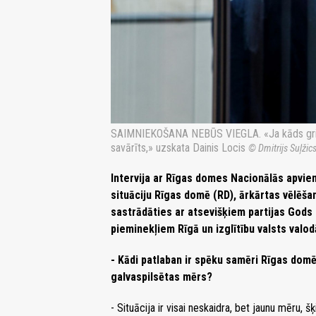
SAIMNIEKOŠANA NEBŪS VIEGLA. «Ja kāds grib sa
savārīts,» uzskata Dainis Locis
© Dmitrijs Suļži
Intervija ar Rīgas domes Nacionālās apvien
situāciju Rīgas domē (RD), ārkārtas vēlēš
sastrādāties ar atsevišķiem partijas Gods 
pieminekļiem Rīgā un izglītību valsts valod
- Kādi patlaban ir spēku samēri Rīgas domē?
galvaspilsētas mērs?
- Situācija ir visai neskaidra, bet jaunu mēru,