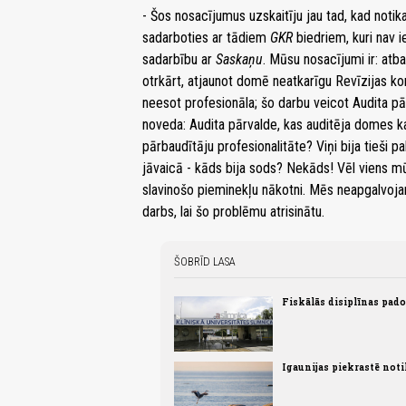
- Šos nosacījumus uzskaitīju jau tad, kad noti
sadarboties ar tādiem
GKR
biedriem, kuri nav i
sadarbību ar
Saskaņu
. Mūsu nosacījumi ir: atb
otrkārt, atjaunot domē neatkarīgu Revīzijas kom
neesot profesionāla; šo darbu veicot Audita pā
noveda: Audita pārvalde, kas auditēja domes kap
pārbaudītāju profesionalitāte? Viņi bija tieši p
jāvaicā - kāds bija sods? Nekāds! Vēl viens m
slavinošo pieminekļu nākotni. Mēs neapgalvoja
darbs, lai šo problēmu atrisinātu.
ŠOBRĪD LASA
Fiskālās disiplīnas pad
Igaunijas piekrastē not