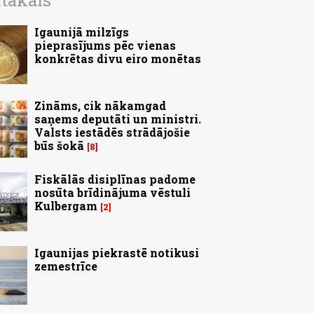
ītākais
Igaunijā milzīgs
pieprasījums pēc vienas
konkrētas divu eiro monētas
Zināms, cik nākamgad
saņems deputāti un ministri.
Valsts iestādēs strādājošie
būs šokā
8
Fiskālās disiplīnas padome
nosūta brīdinājuma vēstuli
Kulbergam
2
Igaunijas piekrastē notikusi
zemestrīce