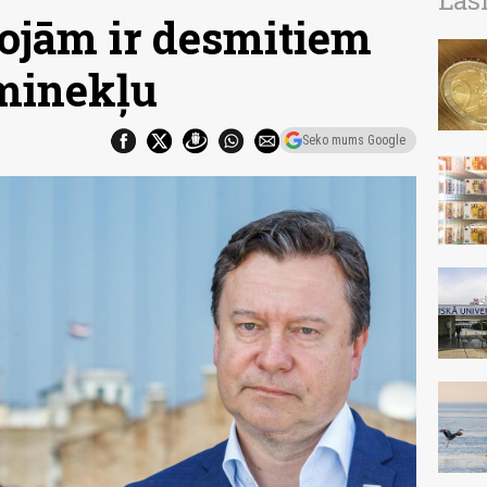
Las
rojām ir desmitiem
minekļu
Seko mums Google