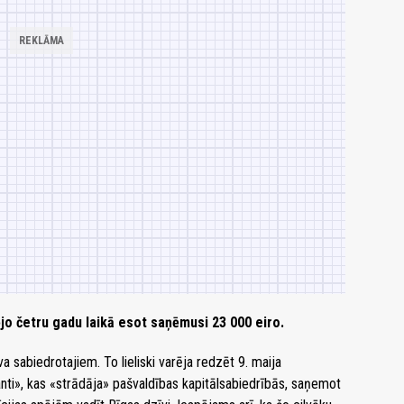
ējo četru gadu laikā esot saņēmusi 23 000 eiro.
a sabiedrotajiem. To lieliski varēja redzēt 9. maija
nti», kas «strādāja» pašvaldības kapitālsabiedrībās, saņemot