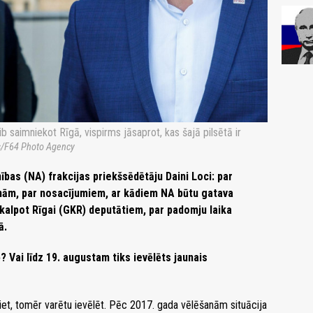
imniekot Rīgā, vispirms jāsaprot, kas šajā pilsētā ir
cs/F64 Photo Agency
ības (NA) frakcijas priekšsēdētāju Daini Loci: par
anām, par nosacījumiem, ar kādiem NA būtu gatava
kalpot Rīgai (GKR) deputātiem, par padomju laika
ā.
 Vai līdz 19. augustam tiks ievēlēts jaunais
 šķiet, tomēr varētu ievēlēt. Pēc 2017. gada vēlēšanām situācija