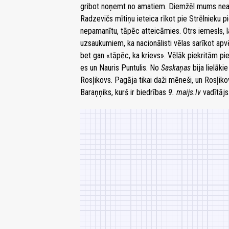
gribot noņemt no amatiem. Diemžēl mums neat
Radzevičs mītiņu ieteica rīkot pie Strēlnieku p
nepamanītu, tāpēc atteicāmies. Otrs iemesls, la
uzsaukumiem, ka nacionālisti vēlas sarīkot ap
bet gan «tāpēc, ka krievs». Vēlāk piekritām pi
es un Nauris Puntulis. No
Saskaņas
bija lielāk
Rosļikovs. Pagāja tikai daži mēneši, un Rosļi
Baraņņiks, kurš ir biedrības
9. maijs.lv
vadītājs