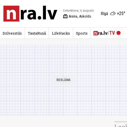
Ceturtdiena, 6.augusts
+25°
Rīgā
redeem
Aisma, Askolds
Dzīvesstils
TautaRunā
LifeHacks
Sports