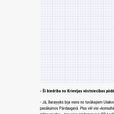
- Šī biedrība no Krievijas vēstniecības pēd
- Jā, Baraņņiks bija viens no tuvākajiem Ušakov
pasākumos Pārdaugavā. Plus vēl visi «konsulta