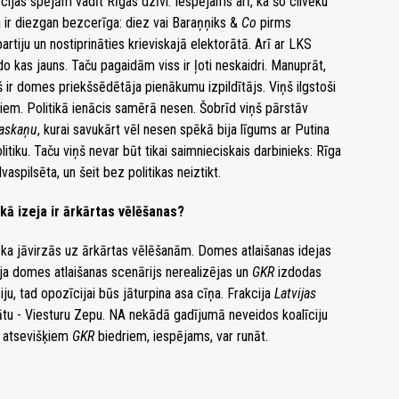
cijas spējām vadīt Rīgas dzīvi. Iespējams arī, ka šo cilvēku
ja ir diezgan bezcerīga: diez vai Baraņņiks &
Co
pirms
iju un nostiprināties krieviskajā elektorātā. Arī ar LKS
do kas jauns. Taču pagaidām viss ir ļoti neskaidri. Manuprāt,
 ir domes priekšsēdētāja pienākumu izpildītājs. Viņš ilgstoši
biem. Politikā ienācis samērā nesen. Šobrīd viņš pārstāv
askaņu
, kurai savukārt vēl nesen spēkā bija līgums ar Putina
litiku. Taču viņš nevar būt tikai saimnieciskais darbinieks: Rīga
lvaspilsēta, un šeit bez politikas neiztikt.
bākā izeja ir ārkārtas vēlēšanas?
, ka jāvirzās uz ārkārtas vēlēšanām. Domes atlaišanas idejas
 - ja domes atlaišanas scenārijs nerealizējas un
GKR
izdodas
ju, tad opozīcijai būs jāturpina asa cīņa. Frakcija
Latvijas
tu - Viesturu Zepu. NA nekādā gadījumā neveidos koalīciju
r atsevišķiem
GKR
biedriem, iespējams, var runāt.