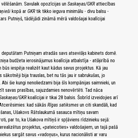
es vēlēšanām. Savulaik opozīcijas un
Saskaņas/GKR
attiecības
ņieši
kopā ar
GKR
tik tikko ieguva minimālu - divu balsu -
kars Putniņš, tādējādi zināmā mērā valdošajai koalīcijai
anas deputātam Putniņam atradās savs atsevišķs kabinets domē.
niņa budžeta ierosinājumus koalīcija atbalstīja - atšķirībā no
 būs iespēja realizēt kaut kādus savus projektus. Kā jau
 sākotnēji bija trauslas, bet nu tās jau ir sabrukušas, jo
 Abi šie kungi nenoliedzami bija šīs kompānijas saimnieki, un
virzīt savas prasības, sajuzdamies nenovērtēti. Tad nāca
Saskaņas/GKR
koalīcijai ir tikai 28 balsis. Šobrīd izveidojies arī
. Atcerēsimies: kad sākās
Rīgas satiksmes
un citi skandāli, kad
urēšanas, Ušakovs Rātslaukumā sasauca mītiņu savam
oti, par to, ka Ušakova mītiņš ir spļāviens rīdzinieku sejā:
realizētus projektus, «pateicoties» valdošajiem, un tajā pašā
iniekus sargāt savus «vadoņus», kurus nacionālisti ar varu