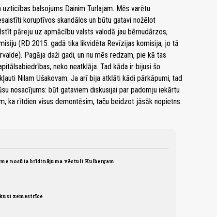
ka uzticības balsojums Dainim Turlajam. Mēs varētu
esaistīti koruptīvos skandālos un būtu gatavi nožēlot
alstīt pāreju uz apmācību valsts valodā jau bērnudārzos,
isiju (RD 2015. gadā tika likvidēta Revīzijas komisija, jo tā
rvalde). Pagāja daži gadi, un nu mēs redzam, pie kā tas
itālsabiedrības, neko neatklāja. Tad kāda ir bijusi šo
akļauti Nilam Ušakovam. Ja arī bija atklāti kādi pārkāpumi, tad
ūsu nosacījums: būt gataviem diskusijai par padomju iekārtu
m, ka rītdien visus demontēsim, taču beidzot jāsāk nopietns
ome nosūta brīdinājuma vēstuli Kulbergam
ikusi zemestrīce