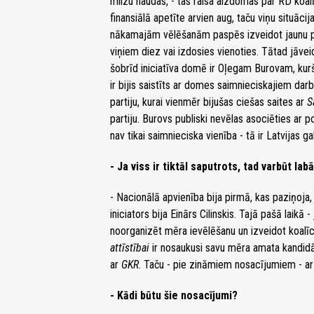
milzu naudas, - tas raisa aizdomas par RD koalī
finansiālā apetīte arvien aug, taču viņu situāci
nākamajām vēlēšanām paspēs izveidot jaunu part
viņiem diez vai izdosies vienoties. Tātad jāvei
šobrīd iniciatīva domē ir Oļegam Burovam, kurš
ir bijis saistīts ar domes saimnieciskajiem dar
partiju, kurai vienmēr bijušas ciešas saites ar
S
partiju. Burovs publiski nevēlas asociēties ar po
nav tikai saimnieciska vienība - tā ir Latvijas ga
- Ja viss ir tiktāl saputrots, tad varbūt la
- Nacionālā apvienība bija pirmā, kas paziņoja
iniciators bija Einārs Cilinskis. Tajā pašā laikā
noorganizēt mēra ievēlēšanu un izveidot koalīci
attīstībai
ir nosaukusi savu mēra amata kandidā
ar
GKR
. Taču - pie zināmiem nosacījumiem - a
- Kādi būtu šie nosacījumi?