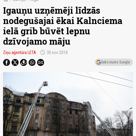
Igauņu uzņēmēji līdzās
nodegušajai ēkai Kalnciema
ielā grib būvēt lepnu
dzīvojamo māju
schedule
Ziņu aģentūra LETA
30.nov 2018
Seko mums Google