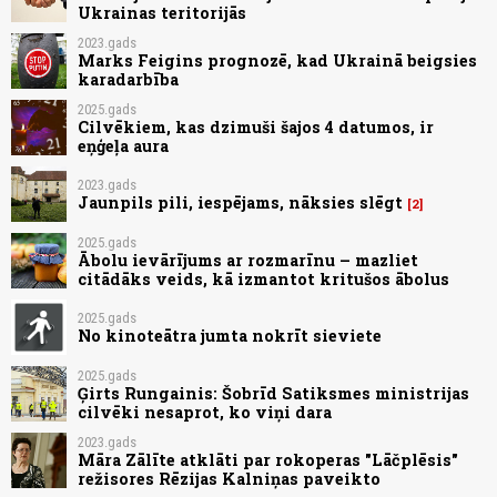
Ukrainas teritorijās
2023.gads
Marks Feigins prognozē, kad Ukrainā beigsies
karadarbība
2025.gads
Cilvēkiem, kas dzimuši šajos 4 datumos, ir
eņģeļa aura
2023.gads
Jaunpils pili, iespējams, nāksies slēgt
2
2025.gads
Ābolu ievārījums ar rozmarīnu – mazliet
citādāks veids, kā izmantot kritušos ābolus
2025.gads
No kinoteātra jumta nokrīt sieviete
2025.gads
Ģirts Rungainis: Šobrīd Satiksmes ministrijas
cilvēki nesaprot, ko viņi dara
2023.gads
Māra Zālīte atklāti par rokoperas "Lāčplēsis"
režisores Rēzijas Kalniņas paveikto