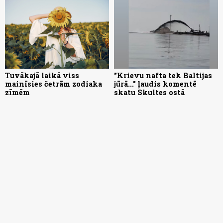
Tuvākajā laikā viss
"Krievu nafta tek Baltijas
mainīsies četrām zodiaka
jūrā..." ļaudis komentē
zīmēm
skatu Skultes ostā