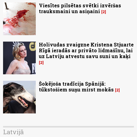
Viesītes pilsētas svētki izvēršas
trauksmaini un asiņaini
2
Holivudas zvaigzne Kristena Stjuarte
Rīgā ieradās ar privāto lidmašīnu, lai
uz Latviju atvestu savu suni un kaķi
2
Šokējoša tradīcija Spānijā:
tūkstošiem suņu mirst mokās
2
Latvijā