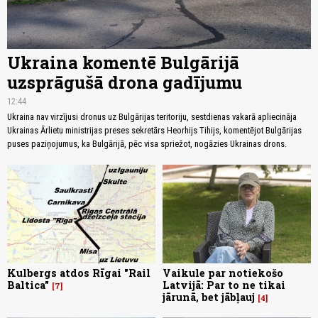
Ukraina komentē Bulgārijā
uzsprāgušā drona gadījumu
12:44
Ukraina nav virzījusi dronus uz Bulgārijas teritoriju, sestdienas vakarā apliecināja
Ukrainas Ārlietu ministrijas preses sekretārs Heorhijs Tihijs, komentējot Bulgārijas
puses paziņojumus, ka Bulgārijā, pēc visa spriežot, nogāzies Ukrainas drons.
Kulbergs atdos Rīgai "Rail
Vaikule par notiekošo
Baltica"
Latvijā: Par to ne tikai
7
jārunā, bet jābļauj
4