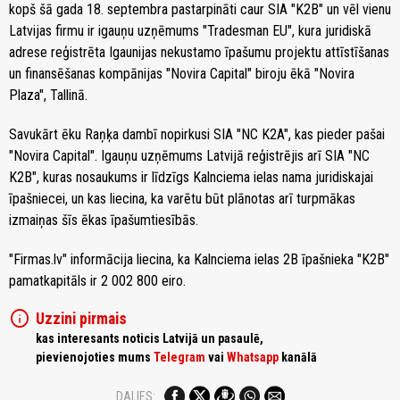
kopš šā gada 18. septembra pastarpināti caur SIA "K2B" un vēl vienu
Latvijas firmu ir igauņu uzņēmums "Tradesman EU", kura juridiskā
adrese reģistrēta Igaunijas nekustamo īpašumu projektu attīstīšanas
un finansēšanas kompānijas "Novira Capital" biroju ēkā "Novira
Plaza", Tallinā.
Savukārt ēku Raņķa dambī nopirkusi SIA "NC K2A", kas pieder pašai
"Novira Capital". Igauņu uzņēmums Latvijā reģistrējis arī SIA "NC
K2B", kuras nosaukums ir līdzīgs Kalnciema ielas nama juridiskajai
īpašniecei, un kas liecina, ka varētu būt plānotas arī turpmākas
izmaiņas šīs ēkas īpašumtiesībās.
"Firmas.lv" informācija liecina, ka Kalnciema ielas 2B īpašnieka "K2B"
pamatkapitāls ir 2 002 800 eiro.
info
Uzzini pirmais
kas interesants noticis Latvijā un pasaulē,
pievienojoties mums
Telegram
vai
Whatsapp
kanālā
DALIES: