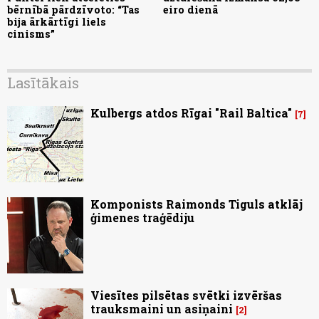
bērnībā pārdzīvoto: “Tas
eiro dienā
bija ārkārtīgi liels
cinisms”
Lasītākais
Kulbergs atdos Rīgai "Rail Baltica"
7
Komponists Raimonds Tiguls atklāj
ģimenes traģēdiju
Viesītes pilsētas svētki izvēršas
trauksmaini un asiņaini
2