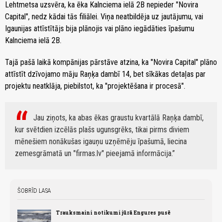
Lehtmetsa uzsvēra, ka ēka Kalnciema ielā 2B nepieder "Novira
Capital", nedz kādai tās filiālei. Viņa neatbildēja uz jautājumu, vai
Igaunijas attīstītājs bija plānojis vai plāno iegādāties īpašumu
Kalnciema ielā 2B.
Tajā pašā laikā kompānijas pārstāve atzina, ka "Novira Capital" plāno
attīstīt dzīvojamo māju Raņķa dambī 14, bet sīkākas detaļas par
projektu neatklāja, piebilstot, ka "projektēšana ir procesā".
Jau ziņots, ka abas ēkas graustu kvartālā Raņķa dambī,
kur svētdien izcēlās plašs ugunsgrēks, tikai pirms diviem
mēnešiem nonākušas igauņu uzņēmēju īpašumā, liecina
zemesgrāmatā un "firmas.lv" pieejamā informācija.
ŠOBRĪD LASA
Trauksmaini notikumi jūrā Engures pusē