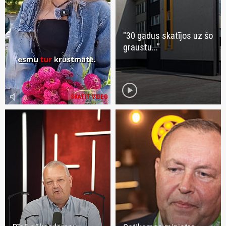
"30 gadus skatījos uz šo
graustu..."
play_circle
volume_mute
SKATĪT VIDEO