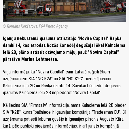
© Romāns Kokšarovs, F64 Photo Agency
Igauņu nekustamā īpašuma attīstītājs "Novira Capital" Raņķa
dambī 14, kas atrodas līdzās šonedēļ degušajai ēkai Kalnciema
ielā 2B, plāno attīstīt dzīvojamo māju, pauž "Novira Capital"
pārstāve Marina Lehtmetsa.
Viņa informēja, ka "Novira Capitlal" caur Latvijā reģistrētiem
uzņēmumiem SIA "NC K2A" un SIA "NC K2C" pieder īpašumi
Kalnciema ielā 2C un Raņķa dambī 14. Savukārt šonedēļ degušais
īpašums Kalnciema ielā 2B nepiederot "Novira Capital".
Kā liecina SIA "Firmas.lv" informācija, nams Kalnciema ielā 2B pieder
SIA "K2B", kuras īpašniece ir Igaunijas kompānija "Tradesman EU". Šī
uzņēmuma patiesā labuma guvējs ir Igaunijas pilsonis Augusts Kāra,
kurš, pēc publiski pieejamās informācijas, ir arī jurists kompānijā