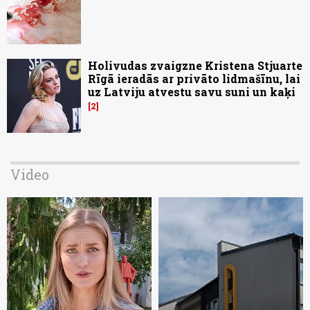
Holivudas zvaigzne Kristena Stjuarte
Rīgā ieradās ar privāto lidmašīnu, lai
uz Latviju atvestu savu suni un kaķi
2
Video