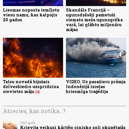
Liesmas noposta iemīļotu
Skandāls Francijā –
viesu namu, kas kalpojis
ugunsdzēsēji pametuši
20 gadus
ciematu meža ugunsgrēka
varā, lai glābtu miljonāru
mājas
Talsu novadā bijušais
VIDEO. Uz pasažieru prāmja
dzīvesbiedrs uzspridzina
Indonēzijā izceļas
sievietes māju
briesmīga traģēdija
3
Atceries, kas notika...?
2023.gads
Krievija veikusi kārtējo cinisko soli okupētajās