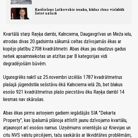
Kardiologs Latkovskis iesaka, kādus rīsus vislabāk
lietot uzturā
Kvartālā starp Raņķa dambi, Kalnciema, Daugavgrīvas un Meža ielu,
atrodas divas 20.gadsimta sākumā celtas dzīvojamās ēkas ar
kopējo platību 2708 kvadrātmetri. Abas ēkas jau daudzus gadus
netiek apsaimniekotas un atzītas par B kategorijas vidi
degradējošām būvēm.
Ugunsgrēks naktī uz 25.novembri izcēlās 1787 kvadrātmetrus
plašajā jūgendstila sešstāvu ēkā Kalnciema ielā 2b, bet blakus
esošo 921 kvadrātmetrus plašo piecstāvu ēku Raņķa dambī 14
liesmas nav skārušas.
Abas ēkas pirms astoņiem gadiem iegādājās SIA "Dekarta
Property", kas īpašumā plānoja attīstīt jaunu dzīvojamo kvartālu,
atjaunojot arī esošos namus. Uzņēmums orientējās uz Krievijas un
citu NVS valstu pircējiem, taču saskārās ar likviditātes problēmām,