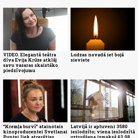
VIDEO. Elegantā teātra
Ludzas novadā iet bojā
dīva Evija Krūze atklāj
sieviete
savu vasaras skaistāko
piedzīvojumu
“Kremļa burvī” atainotais
Latvijā ir aptuveni 3580
kinoproducentei Svetlanai
ieslodzīto; viena ieslodzītā
Puntei liek atcerēties
uzturēšana izmaksā 62,08