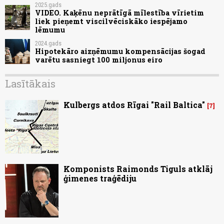
2025.gads
VIDEO. Kaķēnu neprātīgā mīlestība vīrietim
liek pieņemt viscilvēciskāko iespējamo
lēmumu
2024.gads
Hipotekāro aizņēmumu kompensācijas šogad
varētu sasniegt 100 miljonus eiro
Lasītākais
Kulbergs atdos Rīgai "Rail Baltica"
7
Komponists Raimonds Tiguls atklāj
ģimenes traģēdiju