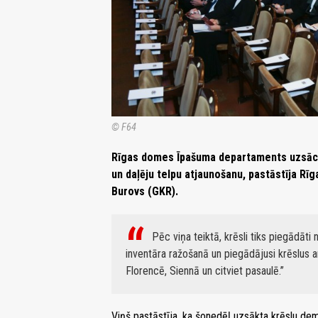
© F64
Rīgas domes Īpašuma departaments uzsācis
un daļēju telpu atjaunošanu, pastāstīja Rī
Burovs (GKR).
Pēc viņa teiktā, krēsli tiks piegādāti 
inventāra ražošanā un piegādājusi krēslus 
Florencē, Siennā un citviet pasaulē.
Viņš pastāstīja, ka šonedēļ uzsākta krēslu dem