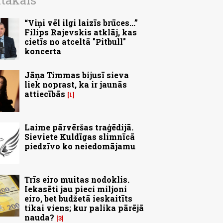
ītākais
“Viņi vēl ilgi laizīs brūces...”
Filips Rajevskis atklāj, kas
cietīs no atceltā "Pitbull"
koncerta
Jāņa Timmas bijusī sieva
liek noprast, ka ir jaunās
attiecībās
1
Laime pārvēršas traģēdijā.
Sieviete Kuldīgas slimnīcā
piedzīvo ko neiedomājamu
Trīs eiro muitas nodoklis.
Iekasēti jau pieci miljoni
eiro, bet budžetā ieskaitīts
tikai viens; kur palika pārējā
nauda?
3