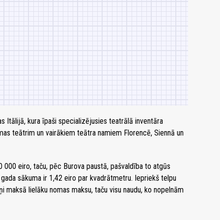
s Itālijā, kura īpaši specializējusies teatrālā inventāra
āmas teātrim un vairākiem teātra namiem Florencē, Siennā un
000 eiro, taču, pēc Burova paustā, pašvaldība to atgūs
gada sākuma ir 1,42 eiro par kvadrātmetru. Iepriekš telpu
ņi maksā lielāku nomas maksu, taču visu naudu, ko nopelnām