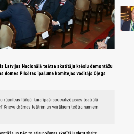
 Latvijas Nacionālā teātra skatītāju krēslu demontāžu
gas domes Pilsētas īpašuma komitejas vadītājs Oļegs
no rūpnīcas Itālijā, kura īpaši specializējusies teatrālā
arī Krievu drāmas teātrim un vairākiem teātra namiem
ontāža un pēc to atjaunošanas skatītāju vietu skaits