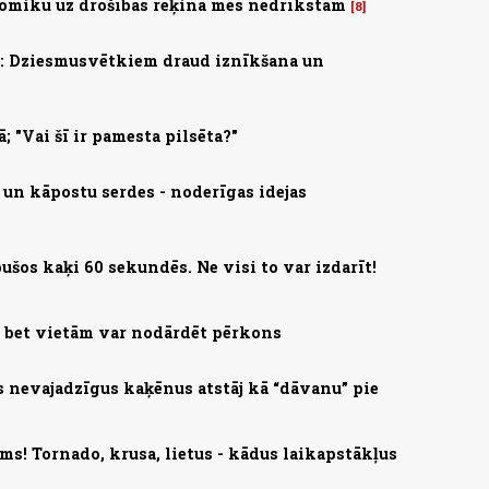
omiku uz drošības rēķina mēs nedrīkstam
8
s: Dziesmusvētkiem draud iznīkšana un
; "Vai šī ir pamesta pilsēta?"
 un kāpostu serdes - noderīgas idejas
ušos kaķi 60 sekundēs. Ne visi to var izdarīt!
, bet vietām var nodārdēt pērkons
s nevajadzīgus kaķēnus atstāj kā “dāvanu” pie
ms! Tornado, krusa, lietus - kādus laikapstākļus