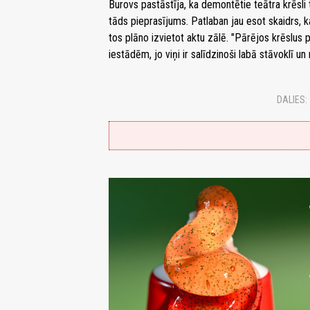
Burovs pastāstīja, ka demontētie teātra krēsli 
tāds pieprasījums. Patlaban jau esot skaidrs, k
tos plāno izvietot aktu zālē. "Pārējos krēslus 
iestādēm, jo viņi ir salīdzinoši labā stāvoklī 
DALIES: