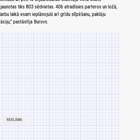
aunotas tiks 803 sēdvietas. 406 atradīsies parteros un ložā,
bu laikā esam ieplānojuši arī grīdu slīpēšanu, paklāju
āciju," pastāstīja Burovs.