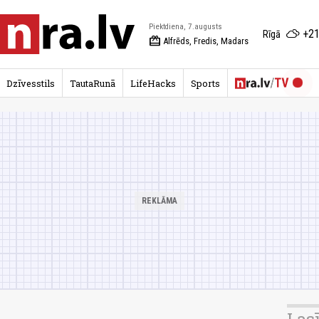
Piektdiena, 7.augusts
+21
Rīgā
redeem
Alfrēds, Fredis, Madars
Dzīvesstils
TautaRunā
LifeHacks
Sports