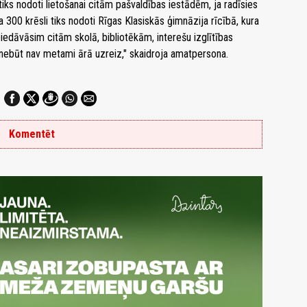
tiks nodoti lietošanai citām pašvaldības iestādēm, ja radīsies
a 300 krēsli tiks nodoti Rīgas Klasiskās ģimnāzija rīcībā, kura
piedāvāsim citām skolā, bibliotēkām, interešu izglītības
un nebūt nav metami ārā uzreiz," skaidroja amatpersona.
Komentēt