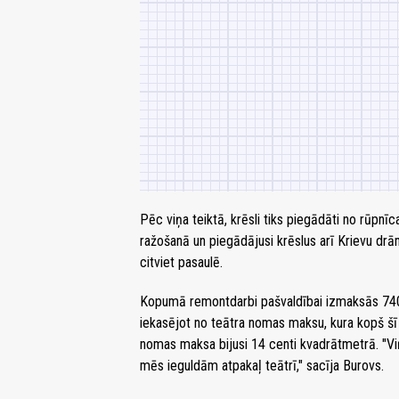
Pēc viņa teiktā, krēsli tiks piegādāti no rūpnīca
ražošanā un piegādājusi krēslus arī Krievu dr
citviet pasaulē.
Kopumā remontdarbi pašvaldībai izmaksās 740 
iekasējot no teātra nomas maksu, kura kopš šī 
nomas maksa bijusi 14 centi kvadrātmetrā. "Vi
mēs ieguldām atpakaļ teātrī," sacīja Burovs.