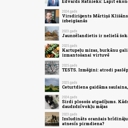
Edvards Ratnieks: Lāpīt ekon
2024.gads
Virsdiriģents Mārtiņš Klišān
izbeigšanās
2023.gads
Jaunzēlandietis ir nelielā šokā
2025.gads
Kartupeļu mizas, burkānu gali
izmantošanai virtuvē
2025.gads
TESTS. Izmēģini: atrodi paslēp
2025.gads
Ceturtdiena gaidāma saulaina
2024.gads
Sirdi plosošs atgadījums. Kād
daudzdzīvokļu mājas
2023.gads
Izsludināts oranžais brīdināju
atnesīs pirmdiena?