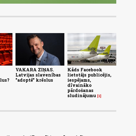
VAKARA ZIŅAS.
Kāds Facebook
Latvijas slavenības
lietotājs publicējis,
lus?
"adoptē" krēslus
iespējams,
dīvaināko
pārdošanas
sludinājumu
1