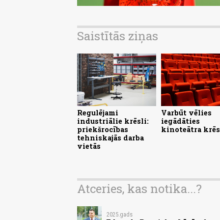
Saistītās ziņas
Regulējami
Varbūt vēlies
industriālie krēsli:
iegādāties
priekšrocības
kinoteātra krēs
tehniskajās darba
vietās
Atceries, kas notika...?
2025.gads