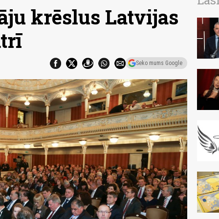
Las
ju krēslus Latvijas
trī
Seko mums Google