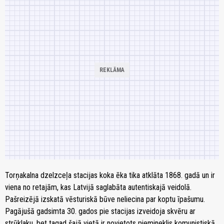
Torņakalna dzelzceļa stacijas koka ēka tika atklāta 1868. gadā un ir
viena no retajām, kas Latvijā saglabāta autentiskajā veidolā.
Pašreizējā izskatā vēsturiskā būve neliecina par koptu īpašumu.
Pagājušā gadsimta 30. gados pie stacijas izveidoja skvēru ar
strūklaku, bet tagad šajā vietā ir novietots piemineklis komunistiskā