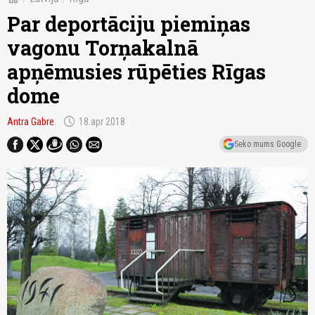
Par deportāciju piemiņas
vagonu Torņakalnā
apņēmusies rūpēties Rīgas
dome
schedule
Antra Gabre
18.apr 2018
Seko mums Google