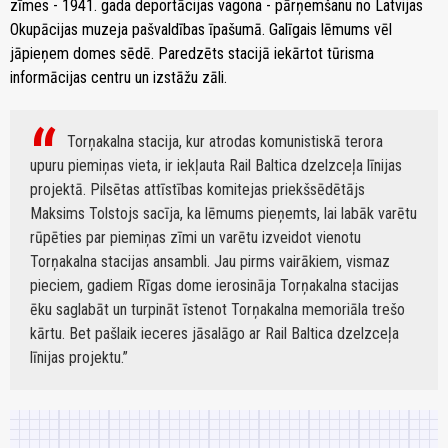
zīmes - 1941. gada deportācijas vagona - pārņemšanu no Latvijas
Okupācijas muzeja pašvaldības īpašumā. Galīgais lēmums vēl
jāpieņem domes sēdē. Paredzēts stacijā iekārtot tūrisma
informācijas centru un izstāžu zāli.
Torņakalna stacija, kur atrodas komunistiskā terora
upuru piemiņas vieta, ir iekļauta Rail Baltica dzelzceļa līnijas
projektā. Pilsētas attīstības komitejas priekšsēdētājs
Maksims Tolstojs sacīja, ka lēmums pieņemts, lai labāk varētu
rūpēties par piemiņas zīmi un varētu izveidot vienotu
Torņakalna stacijas ansambli. Jau pirms vairākiem, vismaz
pieciem, gadiem Rīgas dome ierosināja Torņakalna stacijas
ēku saglabāt un turpināt īstenot Torņakalna memoriāla trešo
kārtu. Bet pašlaik ieceres jāsalāgo ar Rail Baltica dzelzceļa
līnijas projektu.