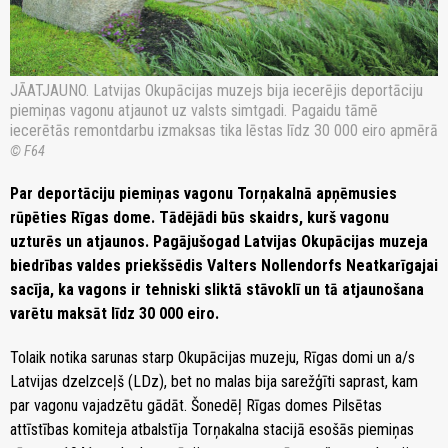
JĀATJAUNO. Latvijas Okupācijas muzejs bija iecerējis deportāciju
piemiņas vagonu atjaunot uz valsts simtgadi. Pagaidu tāmē
iecerētās remontdarbu izmaksas tika lēstas līdz 30 000 eiro apmērā
© F64
Par deportāciju piemiņas vagonu Torņakalnā apņēmusies
rūpēties Rīgas dome. Tādējādi būs skaidrs, kurš vagonu
uzturēs un atjaunos. Pagājušogad Latvijas Okupācijas muzeja
biedrības valdes priekšsēdis Valters Nollendorfs Neatkarīgajai
sacīja, ka vagons ir tehniski sliktā stāvoklī un tā atjaunošana
varētu maksāt līdz 30 000 eiro.
Tolaik notika sarunas starp Okupācijas muzeju, Rīgas domi un a/s
Latvijas dzelzceļš (LDz), bet no malas bija sarežģīti saprast, kam
par vagonu vajadzētu gādāt. Šonedēļ Rīgas domes Pilsētas
attīstības komiteja atbalstīja Torņakalna stacijā esošās piemiņas