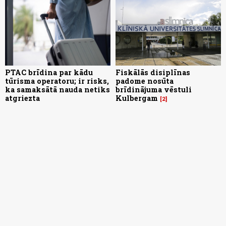
PTAC brīdina par kādu
Fiskālās disiplīnas
tūrisma operatoru; ir risks,
padome nosūta
ka samaksātā nauda netiks
brīdinājuma vēstuli
atgriezta
Kulbergam
2