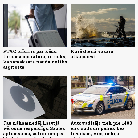
PTAC brīdina par kādu
Kurā dienā vasara
tūrisma operatoru; ir risks,
atkāpsies?
ka samaksātā nauda netiks
atgriezta
Jau nākamnedēļ Latvijā
Autovadītājs tiek pie 1400
vērosim iespaidīgu Saules
eiro soda un paliek bez
aptumsumu; astronomijas
tiesībām; viņš nebija