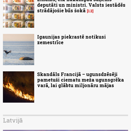
deputāti un ministri. Valsts iestādēs
strādājošie būs šokā
12
Igaunijas piekrastē notikusi
zemestrīce
Skandāls Francijā – ugunsdzēsēji
pametuši ciematu meža ugunsgrēka
varā, lai glābtu miljonāru mājas
Latvijā