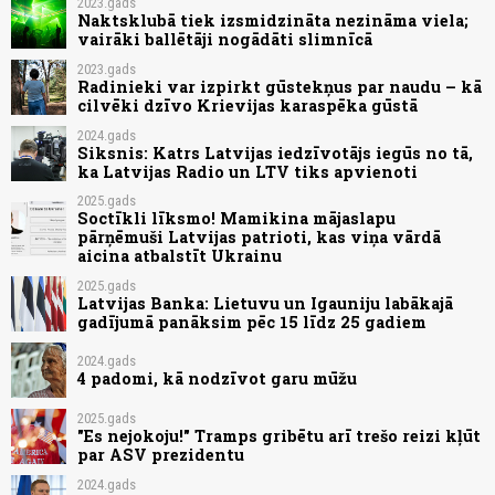
2023.gads
Naktsklubā tiek izsmidzināta nezināma viela;
vairāki ballētāji nogādāti slimnīcā
2023.gads
Radinieki var izpirkt gūstekņus par naudu – kā
cilvēki dzīvo Krievijas karaspēka gūstā
2024.gads
Siksnis: Katrs Latvijas iedzīvotājs iegūs no tā,
ka Latvijas Radio un LTV tiks apvienoti
2025.gads
Soctīkli līksmo! Mamikina mājaslapu
pārņēmuši Latvijas patrioti, kas viņa vārdā
aicina atbalstīt Ukrainu
2025.gads
Latvijas Banka: Lietuvu un Igauniju labākajā
gadījumā panāksim pēc 15 līdz 25 gadiem
2024.gads
4 padomi, kā nodzīvot garu mūžu
2025.gads
"Es nejokoju!" Tramps gribētu arī trešo reizi kļūt
par ASV prezidentu
2024.gads