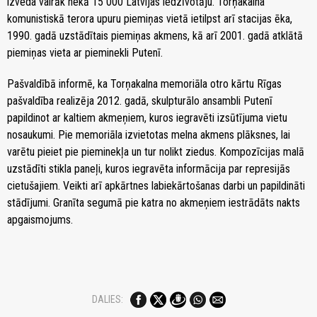
izveda vairāk nekā 15 000 Latvijas iedzīvotāju. Torņakalna
komunistiskā terora upuru piemiņas vietā ietilpst arī stacijas ēka,
1990. gadā uzstādītais piemiņas akmens, kā arī 2001. gadā atklātā
piemiņas vieta ar pieminekli Putenī.
Pašvaldībā informē, ka Torņakalna memoriāla otro kārtu Rīgas
pašvaldība realizēja 2012. gadā, skulpturālo ansambli Putenī
papildinot ar kaltiem akmeņiem, kuros iegravēti izsūtījuma vietu
nosaukumi. Pie memoriāla izvietotas melna akmens plāksnes, lai
varētu pieiet pie pieminekļa un tur nolikt ziedus. Kompozīcijas malā
uzstādīti stikla paneļi, kuros iegravēta informācija par represijās
cietušajiem. Veikti arī apkārtnes labiekārtošanas darbi un papildināti
stādījumi. Granīta segumā pie katra no akmeņiem iestrādāts nakts
apgaismojums.
DALIES: