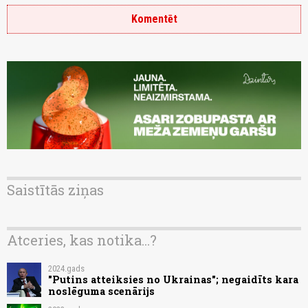
Komentēt
Saistītās ziņas
Atceries, kas notika...?
2024.gads
"Putins atteiksies no Ukrainas"; negaidīts kara
noslēguma scenārijs