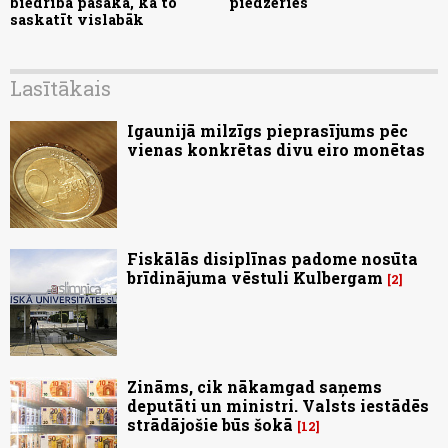
biedrība pasaka, kā to
piedzēries
saskatīt vislabāk
Lasītākais
Igaunijā milzīgs pieprasījums pēc
vienas konkrētas divu eiro monētas
Fiskālās disiplīnas padome nosūta
brīdinājuma vēstuli Kulbergam
2
Zināms, cik nākamgad saņems
deputāti un ministri. Valsts iestādēs
strādājošie būs šokā
12