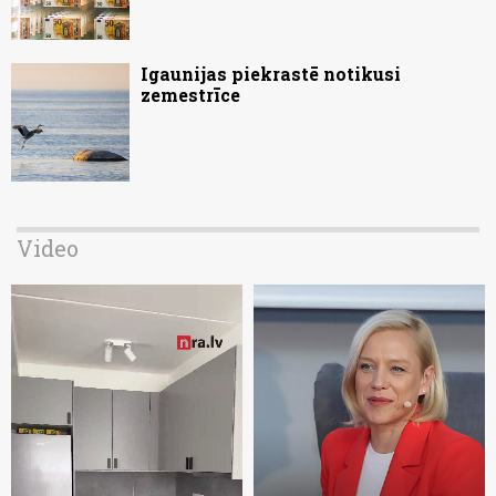
Igaunijas piekrastē notikusi
zemestrīce
Video