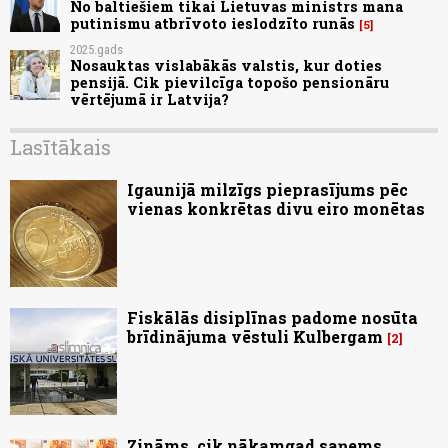
No baltiešiem tikai Lietuvas ministrs mana
putinismu atbrīvoto ieslodzīto runās
5
2025.gads
Nosauktas vislabākās valstis, kur doties
pensijā. Cik pievilcīga topošo pensionāru
vērtējumā ir Latvija?
Lasītākais
Igaunijā milzīgs pieprasījums pēc
vienas konkrētas divu eiro monētas
Fiskālās disiplīnas padome nosūta
brīdinājuma vēstuli Kulbergam
2
Zināms, cik nākamgad saņems