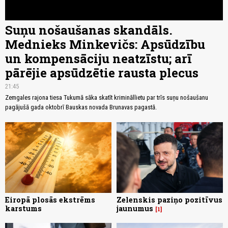
Suņu nošaušanas skandāls.
Mednieks Minkevičs: Apsūdzību
un kompensāciju neatzīstu; arī
pārējie apsūdzētie rausta plecus
21:45
Zemgales rajona tiesa Tukumā sāka skatīt krimināllietu par trīs suņu nošaušanu
pagājušā gada oktobrī Bauskas novada Brunavas pagastā.
Eiropā plosās ekstrēms
Zelenskis paziņo pozitīvus
karstums
jaunumus
1