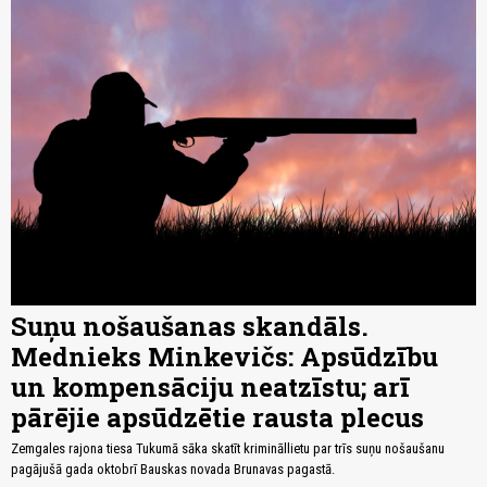
Suņu nošaušanas skandāls.
Mednieks Minkevičs: Apsūdzību
un kompensāciju neatzīstu; arī
pārējie apsūdzētie rausta plecus
Zemgales rajona tiesa Tukumā sāka skatīt krimināllietu par trīs suņu nošaušanu
pagājušā gada oktobrī Bauskas novada Brunavas pagastā.