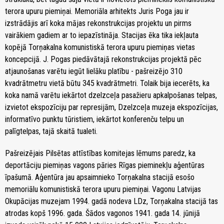
terora upuru piemiņai. Memoriāla arhitekts Juris Poga jau ir
izstrādājis arī koka mājas rekonstrukcijas projektu un pirms
vairākiem gadiem ar to iepazīstināja. Stacijas ēka tika iekļauta
kopējā Torņakalna komunistiskā terora upuru piemiņas vietas
koncepcijā. J. Pogas piedāvātajā rekonstrukcijas projektā pēc
atjaunošanas varētu iegūt lielāku platību - pašreizējo 310
kvadrātmetru vietā būtu 345 kvadrātmetri. Tolaik bija iecerēts, ka
koka namā varētu iekārtot dzelzceļa pasažieru apkalpošanas telpas,
izvietot ekspozīciju par represijām, Dzelzceļa muzeja ekspozīcijas,
informatīvo punktu tūristiem, iekārtot konferenču telpu un
palīgtelpas, tajā skaitā tualeti.
Pašreizējais Pilsētas attīstības komitejas lēmums paredz, ka
deportāciju piemiņas vagons pāries Rīgas pieminekļu aģentūras
īpašumā. Aģentūra jau apsaimnieko Torņakalna stacijā esošo
memoriālu komunistiskā terora upuru piemiņai. Vagonu Latvijas
Okupācijas muzejam 1994. gadā nodeva LDz, Torņakalna stacijā tas
atrodas kopš 1996. gada. Šādos vagonos 1941. gada 14. jūnijā