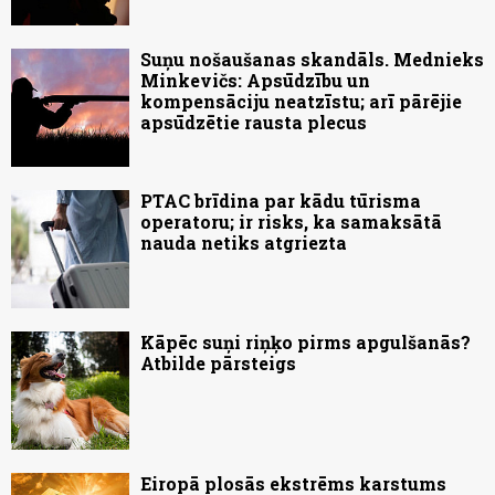
Suņu nošaušanas skandāls. Mednieks
Minkevičs: Apsūdzību un
kompensāciju neatzīstu; arī pārējie
apsūdzētie rausta plecus
PTAC brīdina par kādu tūrisma
operatoru; ir risks, ka samaksātā
nauda netiks atgriezta
Kāpēc suņi riņķo pirms apgulšanās?
Atbilde pārsteigs
Eiropā plosās ekstrēms karstums