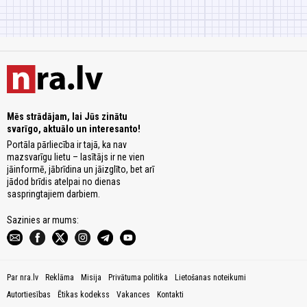
Mēs strādājam, lai Jūs zinātu
svarīgo, aktuālo un interesanto!
Portāla pārliecība ir tajā, ka nav
mazsvarīgu lietu – lasītājs ir ne vien
jāinformē, jābrīdina un jāizglīto, bet arī
jādod brīdis atelpai no dienas
saspringtajiem darbiem.
Sazinies ar mums:
Par nra.lv
Reklāma
Misija
Privātuma politika
Lietošanas noteikumi
Autortiesības
Ētikas kodekss
Vakances
Kontakti