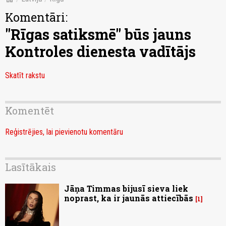
Komentāri:
"Rīgas satiksmē" būs jauns
Kontroles dienesta vadītājs
Skatīt rakstu
Komentēt
Reģistrējies, lai pievienotu komentāru
Lasītākais
Jāņa Timmas bijusī sieva liek
noprast, ka ir jaunās attiecībās
1