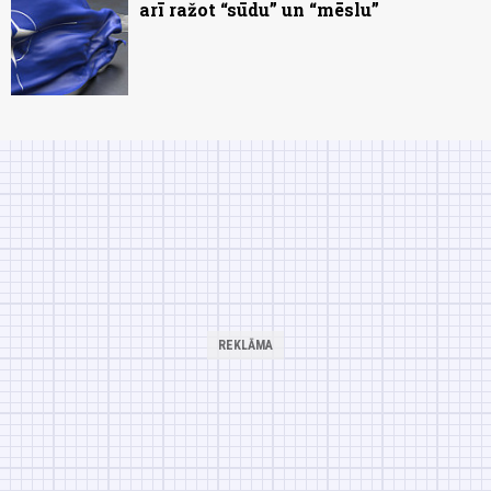
arī ražot “sūdu” un “mēslu”