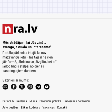
Mēs strādājam, lai Jūs zinātu
svarīgo, aktuālo un interesanto!
Portāla pārliecība ir tajā, ka nav
mazsvarīgu lietu – lasītājs ir ne vien
jāinformē, jābrīdina un jāizglīto, bet arī
jādod brīdis atelpai no dienas
saspringtajiem darbiem.
Sazinies ar mums:
Par nra.lv
Reklāma
Misija
Privātuma politika
Lietošanas noteikumi
Autortiesības
Ētikas kodekss
Vakances
Kontakti