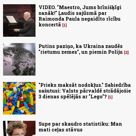
VIDEO. "Maestro, Jums brīnišķīgi
sanāk!" Ļaudis sajūsmā par
Raimonda Paula negaidīto rīcību
koncertā
1
Putins paziņo, ka Ukraina zaudēs
"rietumu zemes", un piemin Poliju
2
"Prieks maksāt nodokļus." Sabiedrība
sašutusi: Valsts pārvaldē strādājošie
3 dienas spēlējās ar "Lego"?
1
Supe par skaudro statistiku: Man
mati ceļas stāvus