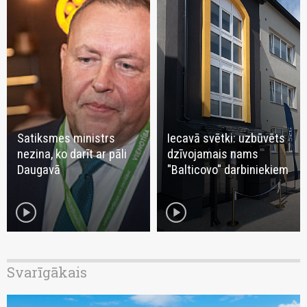
Satiksmes ministrs
Iecavā svētki: uzbūvēts
nezina, ko darīt ar pāli
dzīvojamais nams
Daugavā
"Balticovo" darbiniekiem
play_circle
play_circle
Svarīgākais