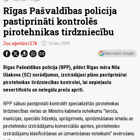
Rīgas Pašvaldības policija
pastiprināti kontrolēs
pirotehnikas tirdzniecību
schedule
Ziņu aģentūra LETA
10.dec 2009
Seko mums Google
Rīgas Pašvaldības policija (RPP), pildot Rīgas mēra Nila
Ušakova (SC) norādījumus, izstrādājusi plānu pastiprinātai
pirotehnikas tirdzniecības kontrolei, lai nepieļautu
nesertificētu un nelegālu preču apriti.
RPP sākusi pastiprināti kontrolēt specializētās pirotehnikas
tirdzniecības vietas un Ministru kabineta noteikumu "Ieroču,
munīcijas, speciālo līdzekļu, sprāgstvielu, spridzināšanas ietaišu un
pirotehnisko izstrādājumu komerciālās aprites, pirotehnisko
izstrādājumu klasificēšanas un izmantošanas noteikumi" ievērošanu