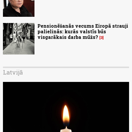
Pensionēšanās vecums Eiropā strauji
palielinās: kurās valstīs būs
visgarākais darba mūžs?
3
Latvijā