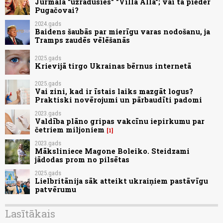
Jūrmalā "uzradusies" "Villa Alla"; vai tā pieder
Pugačovai?
2024.gads
Baidens šaubās par mierīgu varas nodošanu, ja
Tramps zaudēs vēlēšanās
2025.gads
Krievijā tirgo Ukrainas bērnus internetā
2025.gads
Vai zini, kad ir īstais laiks mazgāt logus?
Praktiski novērojumi un pārbaudīti padomi
2023.gads
Valdība plāno gripas vakcīnu iepirkumu par
četriem miljoniem
1
2023.gads
Māksliniece Magone Boleiko. Steidzami
jādodas prom no pilsētas
2025.gads
Lielbritānija sāk atteikt ukraiņiem pastāvīgu
patvērumu
Lasītākais