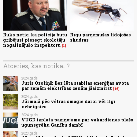
Ruks netic, ka policija būtu
Rīgu pārņēmušas lidojošas
gribējusi piesegt skolotāju
skudras
nogalinājušo inspektoru
1
Atceries, kas notika...?
2024.gads
Juris Ozoliņš: Bez lēta stabilas enerģijas avota
par zemām elektrības cenām jāaizmirst
16
2024.gads
Jūrmalā pēc vētras smagie darbi vēl ilgi
nebeigsies
2024.gads
VUGD izplata paziņojumu par vakardienas plašo
ugunsgrēku Ganību dambī
2023.gads