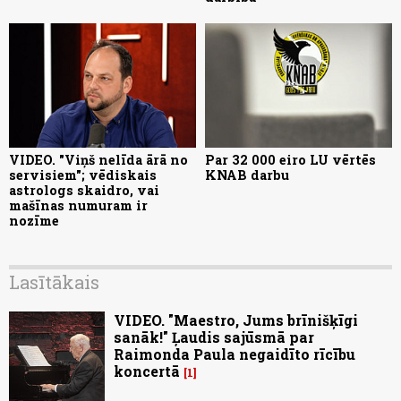
VIDEO. "Viņš nelīda ārā no
Par 32 000 eiro LU vērtēs
servisiem"; vēdiskais
KNAB darbu
astrologs skaidro, vai
mašīnas numuram ir
nozīme
Lasītākais
VIDEO. "Maestro, Jums brīnišķīgi
sanāk!" Ļaudis sajūsmā par
Raimonda Paula negaidīto rīcību
koncertā
1