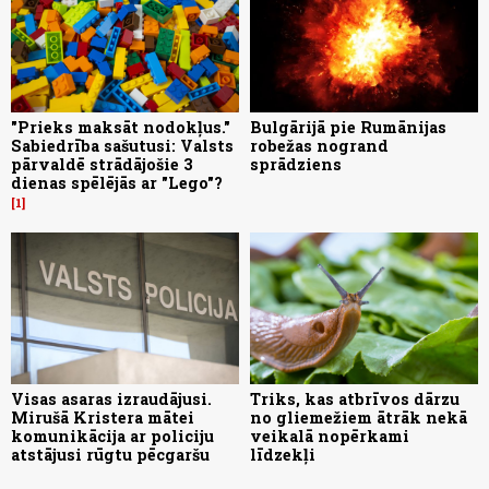
"Prieks maksāt nodokļus."
Bulgārijā pie Rumānijas
Sabiedrība sašutusi: Valsts
robežas nogrand
pārvaldē strādājošie 3
sprādziens
dienas spēlējās ar "Lego"?
1
Visas asaras izraudājusi.
Triks, kas atbrīvos dārzu
Mirušā Kristera mātei
no gliemežiem ātrāk nekā
komunikācija ar policiju
veikalā nopērkami
atstājusi rūgtu pēcgaršu
līdzekļi