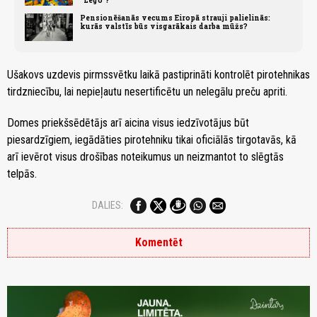
Pensionēšanās vecums Eiropā strauji palielinās:
kurās valstīs būs visgarākais darba mūžs?
Ušakovs uzdevis pirmssvētku laikā pastiprināti kontrolēt pirotehnikas
tirdzniecību, lai nepieļautu nesertificētu un nelegālu preču apriti.
Domes priekšsēdētājs arī aicina visus iedzīvotājus būt
piesardzīgiem, iegādāties pirotehniku tikai oficiālās tirgotavās, kā
arī ievērot visus drošības noteikumus un neizmantot to slēgtās
telpās.
DALIES:
Komentēt