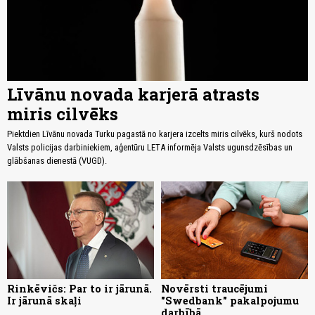
Līvānu novada karjerā atrasts
miris cilvēks
Piektdien Līvānu novada Turku pagastā no karjera izcelts miris cilvēks, kurš nodots
Valsts policijas darbiniekiem, aģentūru LETA informēja Valsts ugunsdzēsības un
glābšanas dienestā (VUGD).
Rinkēvičs: Par to ir jārunā.
Novērsti traucējumi
Ir jārunā skaļi
"Swedbank" pakalpojumu
darbībā