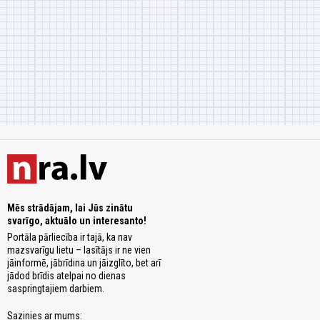
Mēs strādājam, lai Jūs zinātu
svarīgo, aktuālo un interesanto!
Portāla pārliecība ir tajā, ka nav
mazsvarīgu lietu – lasītājs ir ne vien
jāinformē, jābrīdina un jāizglīto, bet arī
jādod brīdis atelpai no dienas
saspringtajiem darbiem.
Sazinies ar mums: