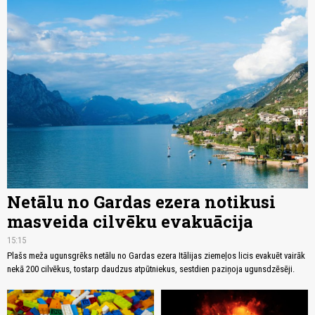
Netālu no Gardas ezera notikusi
masveida cilvēku evakuācija
15:15
Plašs meža ugunsgrēks netālu no Gardas ezera Itālijas ziemeļos licis evakuēt vairāk
nekā 200 cilvēkus, tostarp daudzus atpūtniekus, sestdien paziņoja ugunsdzēsēji.