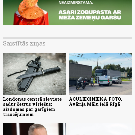
Saistītās ziņas
Londonas centrā sieviete
ACULIECINIEKA FOTO.
sadur četrus vīriešus;
Avārija Mālu ielā Rīgā
aizdomas par garīgiem
traucējumiem