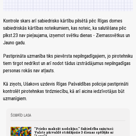
Kontrole skars arī sabiedrisko kārtību pilsētā pēc Rīgas domes
sabiedriskās kārtības noteikumiem, kas noteic, ka salutēšana pēc
plkst.23 nav pieļaujama, izņemot svētku dienas - Ziemassvētkus un
Jauno gadu.
Pastiprināta uzmanība tiks pievērsta nepilngadīgajiem, jo pirotehniku
tiem tirgot nedrīkst un arī nodot tādus izstrādājumus nepilngadīgas
personas rokās nav atļauts.
Kā ziņots, Ušakovs uzdevis Rīgas Pašvaldības policijai pastiprināti
kontrolēt pirotehnikas tirdzniecību, kā arī aicina iedzīvotājus būt
uzmanīgiem.
ŠOBRĪD LASA
"Prieks maksāt nodokļus." Sabiedrība sašutusi:
Valsts pārvaldē strādājošie 3 dienas spēlējās ar
"Lego"?