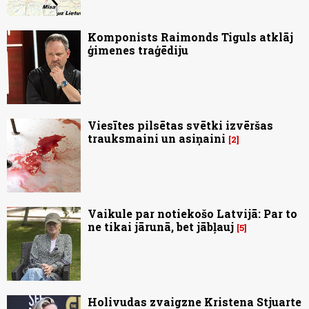
Komponists Raimonds Tiguls atklāj
ģimenes traģēdiju
Viesītes pilsētas svētki izvēršas
trauksmaini un asiņaini
2
Vaikule par notiekošo Latvijā: Par to
ne tikai jārunā, bet jābļauj
5
Holivudas zvaigzne Kristena Stjuarte