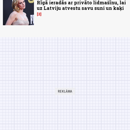
Rīgā ieradās ar privāto lidmašīnu, lai
uz Latviju atvestu savu suni un kaķi
2