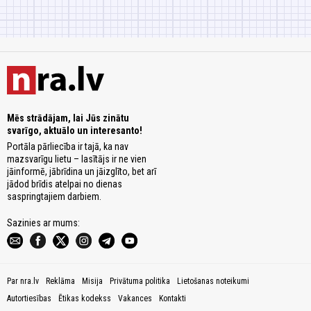
Mēs strādājam, lai Jūs zinātu
svarīgo, aktuālo un interesanto!
Portāla pārliecība ir tajā, ka nav
mazsvarīgu lietu – lasītājs ir ne vien
jāinformē, jābrīdina un jāizglīto, bet arī
jādod brīdis atelpai no dienas
saspringtajiem darbiem.
Sazinies ar mums:
Par nra.lv
Reklāma
Misija
Privātuma politika
Lietošanas noteikumi
Autortiesības
Ētikas kodekss
Vakances
Kontakti