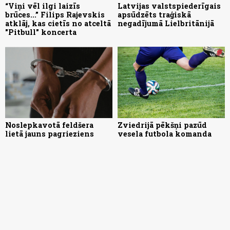
“Viņi vēl ilgi laizīs
Latvijas valstspiederīgais
brūces...” Filips Rajevskis
apsūdzēts traģiskā
atklāj, kas cietīs no atceltā
negadījumā Lielbritānijā
"Pitbull" koncerta
Noslepkavotā feldšera
Zviedrijā pēkšņi pazūd
lietā jauns pagrieziens
vesela futbola komanda