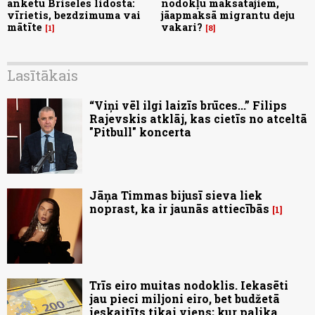
anketu Briseles lidostā:
nodokļu maksātājiem,
vīrietis, bezdzimuma vai
jāapmaksā migrantu deju
mātīte
vakari?
1
8
Lasītākais
“Viņi vēl ilgi laizīs brūces...” Filips
Rajevskis atklāj, kas cietīs no atceltā
"Pitbull" koncerta
Jāņa Timmas bijusī sieva liek
noprast, ka ir jaunās attiecībās
1
Trīs eiro muitas nodoklis. Iekasēti
jau pieci miljoni eiro, bet budžetā
ieskaitīts tikai viens; kur palika