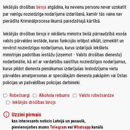
Iekšējās drošības
birojs
atgādina, ka nevienu personu nevar uzskatīt
par vainīgu noziedzīga nodarījuma izdarīšanā, kamēr tās vaina nav
pierādīta Kriminālprocesa likumā paredzētajā kārtībā.
Iekšējās drošības birojs ir iekšlietu ministra tiešā pārraudzībā esoša
valsts pārvaldes iestāde, kuras funkcijās ietilpst atklāt, izmeklēt un
novērst noziedzīgus nodarījumus, kurus izdarījuši Iekšlietu
ministrijas padotības iestāžu (izņemot - Valsts drošības dienestu)
nodarbinātie, kā arī ar vardarbību saistītus noziedzīgos nodarījumus,
kurus pildot dienesta pienākumus izdarījušas Ieslodzījuma vietu
pārvaldes amatpersonas ar speciālajām dienesta pakāpēm vai Ostas
policijas un pašvaldības policijas darbinieki.
label
label
label
Robežsargi
Alkohola reibums
Valsts robežsardze
label
Iekšējās drošības birojs
info
Uzzini pirmais
kas interesants noticis Latvijā un pasaulē,
pievienojoties mums
Telegram
vai
Whatsapp
kanālā