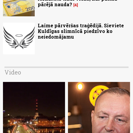
pārējā nauda?
4
Laime pārvēršas traģēdijā. Sieviete
Kuldīgas slimnīcā piedzīvo ko
neiedomājamu
Video