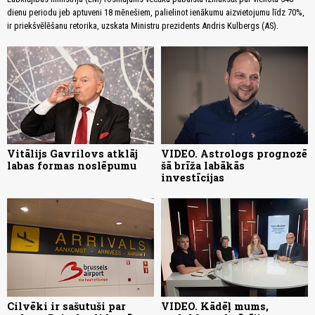
dienu periodu jeb aptuveni 18 mēnešiem, palielinot ienākumu aizvietojumu līdz 70%,
ir priekšvēlēšanu retorika, uzskata Ministru prezidents Andris Kulbergs (AS).
Vitālijs Gavrilovs atklāj
VIDEO. Astrologs prognozē
labas formas noslēpumu
šā brīža labākās
investīcijas
Cilvēki ir sašutuši par
VIDEO. Kādēļ mums,