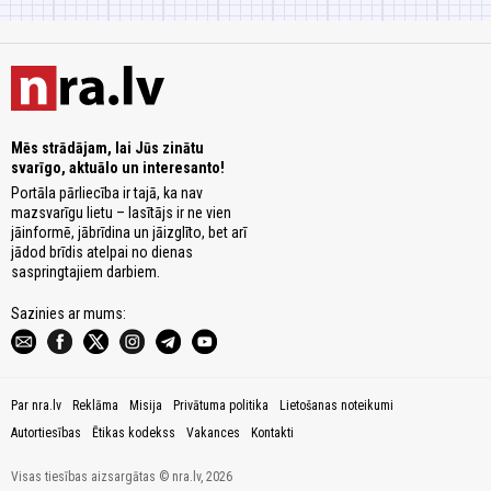
Mēs strādājam, lai Jūs zinātu
svarīgo, aktuālo un interesanto!
Portāla pārliecība ir tajā, ka nav
mazsvarīgu lietu – lasītājs ir ne vien
jāinformē, jābrīdina un jāizglīto, bet arī
jādod brīdis atelpai no dienas
saspringtajiem darbiem.
Sazinies ar mums:
Par nra.lv
Reklāma
Misija
Privātuma politika
Lietošanas noteikumi
Autortiesības
Ētikas kodekss
Vakances
Kontakti
Visas tiesības aizsargātas © nra.lv, 2026