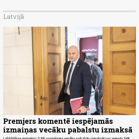
Latvijā
Premjers komentē iespējamās
izmaiņas vecāku pabalstu izmaksā
Labklājības ministrija (LM) rosinājums vecāku pabalstu izmaksāt par vienotu 548