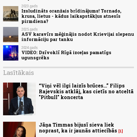
2023.gads
Izsludināts oranžais brīdinājums! Tornado,
krusa, lietus - kādus laikapstākļus atnesīs
pirmdiena?
2025.gads
ASV karavīrs mēģinājis nodot Krievijai slepenu
informāciju par tanku
2024.gads
VIDEO: Dzīvoklī Rīgā izceļas pamatīgs
ugunsgrēks
Lasītākais
“Viņi vēl ilgi laizīs brūces...” Filips
Rajevskis atklāj, kas cietīs no atceltā
"Pitbull" koncerta
Jāņa Timmas bijusī sieva liek
noprast, ka ir jaunās attiecībās
1