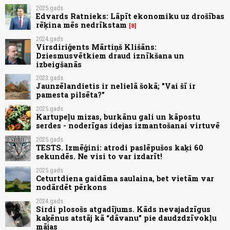
2025.gads
Edvards Ratnieks: Lāpīt ekonomiku uz drošības
rēķina mēs nedrīkstam
8
2024.gads
Virsdiriģents Mārtiņš Klišāns:
Dziesmusvētkiem draud iznīkšana un
izbeigšanās
2023.gads
Jaunzēlandietis ir nelielā šokā; "Vai šī ir
pamesta pilsēta?"
2025.gads
Kartupeļu mizas, burkānu gali un kāpostu
serdes - noderīgas idejas izmantošanai virtuvē
2025.gads
TESTS. Izmēģini: atrodi paslēpušos kaķi 60
sekundēs. Ne visi to var izdarīt!
2025.gads
Ceturtdiena gaidāma saulaina, bet vietām var
nodārdēt pērkons
2024.gads
Sirdi plosošs atgadījums. Kāds nevajadzīgus
kaķēnus atstāj kā “dāvanu” pie daudzdzīvokļu
mājas