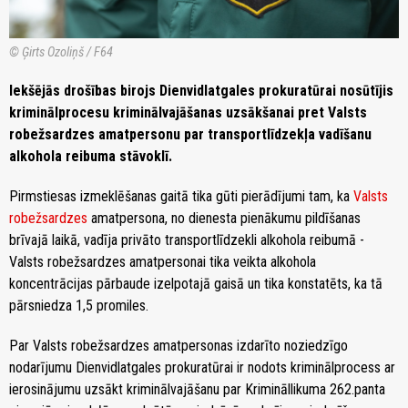
© Ģirts Ozoliņš / F64
Iekšējās drošības birojs Dienvidlatgales prokuratūrai nosūtījis
kriminālprocesu kriminālvajāšanas uzsākšanai pret Valsts
robežsardzes amatpersonu par transportlīdzekļa vadīšanu
alkohola reibuma stāvoklī.
Pirmstiesas izmeklēšanas gaitā tika gūti pierādījumi tam, ka
Valsts
robežsardzes
amatpersona, no dienesta pienākumu pildīšanas
brīvajā laikā, vadīja privāto transportlīdzekli alkohola reibumā -
Valsts robežsardzes amatpersonai tika veikta alkohola
koncentrācijas pārbaude izelpotajā gaisā un tika konstatēts, ka tā
pārsniedza 1,5 promiles.
Par Valsts robežsardzes amatpersonas izdarīto noziedzīgo
nodarījumu Dienvidlatgales prokuratūrai ir nodots kriminālprocess ar
ierosinājumu uzsākt kriminālvajāšanu par Krimināllikuma 262.panta