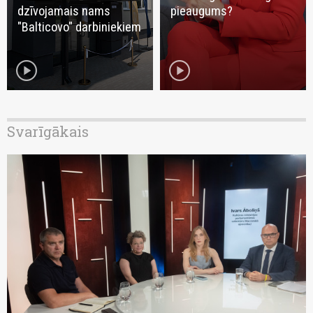
dzīvojamais nams
pieaugums?
"Balticovo" darbiniekiem
play_circle
play_circle
Svarīgākais