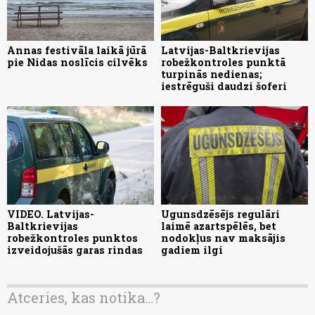
Annas festivāla laikā jūrā
Latvijas-Baltkrievijas
pie Nidas noslīcis cilvēks
robežkontroles punktā
turpinās nedienas;
iestrēguši daudzi šoferi
VIDEO. Latvijas-
Ugunsdzēsējs regulāri
Baltkrievijas
laimē azartspēlēs, bet
robežkontroles punktos
nodokļus nav maksājis
izveidojušās garas rindas
gadiem ilgi
Atceries, kas notika...?