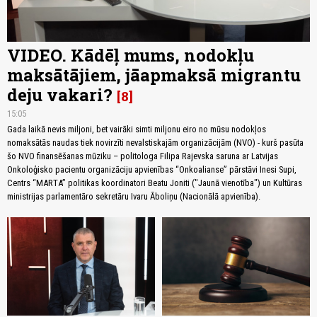
VIDEO. Kādēļ mums, nodokļu
maksātājiem, jāapmaksā migrantu
deju vakari?
8
15:05
Gada laikā nevis miljoni, bet vairāki simti miljonu eiro no mūsu nodokļos
nomaksātās naudas tiek novirzīti nevalstiskajām organizācijām (NVO) - kurš pasūta
šo NVO finansēšanas mūziku – politologa Filipa Rajevska saruna ar Latvijas
Onkoloģisko pacientu organizāciju apvienības “Onkoalianse” pārstāvi Inesi Supi,
Centrs “MARTA” politikas koordinatori Beatu Joniti ("Jaunā vienotība") un Kultūras
ministrijas parlamentāro sekretāru Ivaru Āboliņu (Nacionālā apvienība).