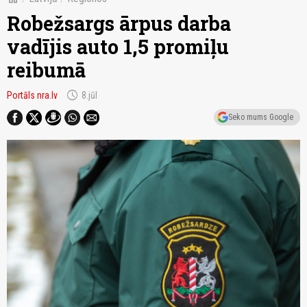
Robežsargs ārpus darba
vadījis auto 1,5 promiļu
reibumā
schedule
Portāls nra.lv
8.jūl
Seko mums Google