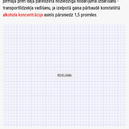
pirmajā prim daļā paredzētā noziedzīgā nodarījuma izdarīšanu -
transportlīdzekļa vadīšanu, ja izelpotā gaisa pārbaudē konstatētā
alkohola koncentrācija
asinīs pārsniedz 1,5 promiles.