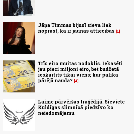
Jāņa Timmas bijusī sieva liek
noprast, ka ir jaunās attiecībās
1
Trīs eiro muitas nodoklis. Iekasēti
jau pieci miljoni eiro, bet budžetā
ieskaitīts tikai viens; kur palika
pārējā nauda?
4
Laime pārvēršas traģēdijā. Sieviete
Kuldīgas slimnīcā piedzīvo ko
neiedomājamu