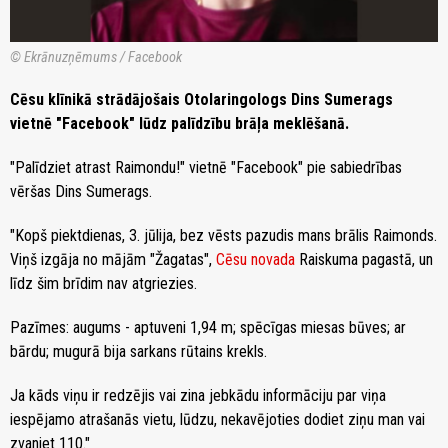
© Ekrānuzņēmums / Facebook
Cēsu klīnikā strādājošais Otolaringologs Dins Sumerags
vietnē "Facebook" lūdz palīdzību brāļa meklēšanā.
"Palīdziet atrast Raimondu!" vietnē "Facebook" pie sabiedrības
vēršas Dins Sumerags.
"Kopš piektdienas, 3. jūlija, bez vēsts pazudis mans brālis Raimonds.
Viņš izgāja no mājām "Žagatas",
Cēsu novada
Raiskuma pagastā, un
līdz šim brīdim nav atgriezies.
Pazīmes: augums - aptuveni 1,94 m; spēcīgas miesas būves; ar
bārdu; mugurā bija sarkans rūtains krekls.
Ja kāds viņu ir redzējis vai zina jebkādu informāciju par viņa
iespējamo atrašanās vietu, lūdzu, nekavējoties dodiet ziņu man vai
zvaniet 110."