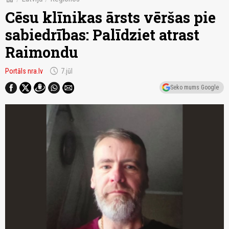
Cēsu klīnikas ārsts vēršas pie
sabiedrības: Palīdziet atrast
Raimondu
schedule
Portāls nra.lv
7.jūl
Seko mums Google