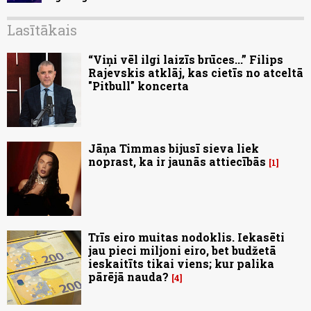
Lasītākais
“Viņi vēl ilgi laizīs brūces...” Filips
Rajevskis atklāj, kas cietīs no atceltā
"Pitbull" koncerta
Jāņa Timmas bijusī sieva liek
noprast, ka ir jaunās attiecībās
1
Trīs eiro muitas nodoklis. Iekasēti
jau pieci miljoni eiro, bet budžetā
ieskaitīts tikai viens; kur palika
pārējā nauda?
4