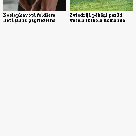
Noslepkavotā feldšera
Zviedrijā pēkšņi pazūd
lietā jauns pagrieziens
vesela futbola komanda