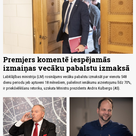
Premjers komentē iespējamās
izmaiņas vecāku pabalstu izmaksā
Labklājības ministrija (LM) rosinājums vecāku pabalstu izmaksāt par vienotu 548
dienu periodu jeb aptuveni 18 mēnešiem, palielinot ienākumu aizvietojumu līdz 70%,
ir priekšvēlēšanu retorika, uzskata Ministru prezidents Andris Kulbergs (AS).