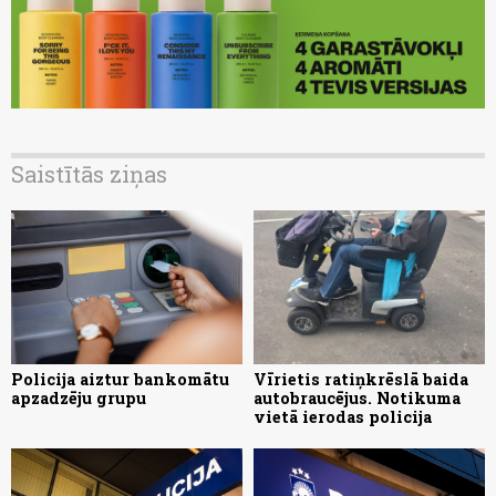
Saistītās ziņas
Policija aiztur bankomātu
Vīrietis ratiņkrēslā baida
apzadzēju grupu
autobraucējus. Notikuma
vietā ierodas policija