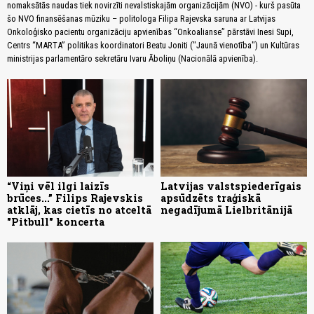
nomaksātās naudas tiek novirzīti nevalstiskajām organizācijām (NVO) - kurš pasūta
šo NVO finansēšanas mūziku – politologa Filipa Rajevska saruna ar Latvijas
Onkoloģisko pacientu organizāciju apvienības “Onkoalianse” pārstāvi Inesi Supi,
Centrs “MARTA” politikas koordinatori Beatu Joniti ("Jaunā vienotība") un Kultūras
ministrijas parlamentāro sekretāru Ivaru Āboliņu (Nacionālā apvienība).
“Viņi vēl ilgi laizīs
Latvijas valstspiederīgais
brūces...” Filips Rajevskis
apsūdzēts traģiskā
atklāj, kas cietīs no atceltā
negadījumā Lielbritānijā
"Pitbull" koncerta