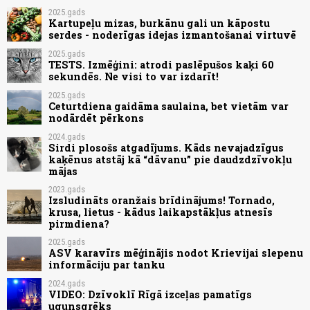
2025.gads
Kartupeļu mizas, burkānu gali un kāpostu
serdes - noderīgas idejas izmantošanai virtuvē
2025.gads
TESTS. Izmēģini: atrodi paslēpušos kaķi 60
sekundēs. Ne visi to var izdarīt!
2025.gads
Ceturtdiena gaidāma saulaina, bet vietām var
nodārdēt pērkons
2024.gads
Sirdi plosošs atgadījums. Kāds nevajadzīgus
kaķēnus atstāj kā “dāvanu” pie daudzdzīvokļu
mājas
2023.gads
Izsludināts oranžais brīdinājums! Tornado,
krusa, lietus - kādus laikapstākļus atnesīs
pirmdiena?
2025.gads
ASV karavīrs mēģinājis nodot Krievijai slepenu
informāciju par tanku
2024.gads
VIDEO: Dzīvoklī Rīgā izceļas pamatīgs
ugunsgrēks