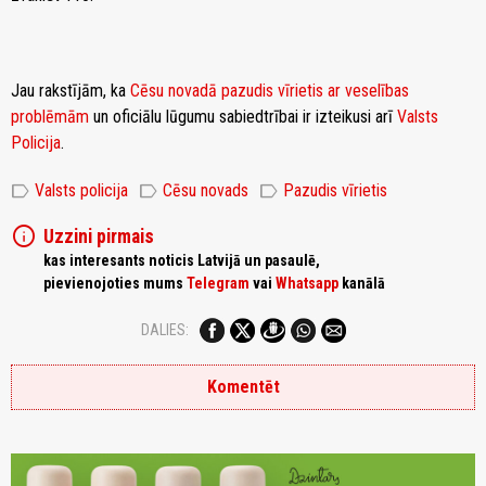
Jau rakstījām, ka
Cēsu novadā pazudis vīrietis ar veselības
problēmām
un oficiālu lūgumu sabiedtrībai ir izteikusi arī
Valsts
Policija
.
label
label
label
Valsts policija
Cēsu novads
Pazudis vīrietis
info
Uzzini pirmais
kas interesants noticis Latvijā un pasaulē,
pievienojoties mums
Telegram
vai
Whatsapp
kanālā
DALIES:
Komentēt