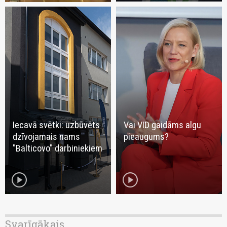
Iecavā svētki: uzbūvēts
Vai VID gaidāms algu
dzīvojamais nams
pieaugums?
"Balticovo" darbiniekiem
play_circle
play_circle
Svarīgākais