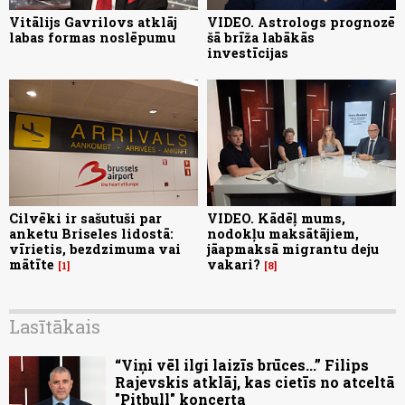
Vitālijs Gavrilovs atklāj
VIDEO. Astrologs prognozē
labas formas noslēpumu
šā brīža labākās
investīcijas
Cilvēki ir sašutuši par
VIDEO. Kādēļ mums,
anketu Briseles lidostā:
nodokļu maksātājiem,
vīrietis, bezdzimuma vai
jāapmaksā migrantu deju
mātīte
vakari?
1
8
Lasītākais
“Viņi vēl ilgi laizīs brūces...” Filips
Rajevskis atklāj, kas cietīs no atceltā
"Pitbull" koncerta