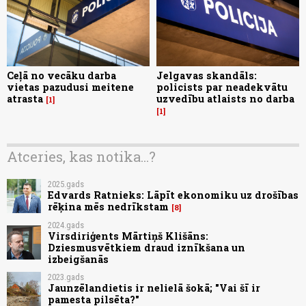
Ceļā no vecāku darba
Jelgavas skandāls:
vietas pazudusi meitene
policists par neadekvātu
atrasta
uzvedību atlaists no darba
1
1
Atceries, kas notika...?
2025.gads
Edvards Ratnieks: Lāpīt ekonomiku uz drošības
rēķina mēs nedrīkstam
8
2024.gads
Virsdiriģents Mārtiņš Klišāns:
Dziesmusvētkiem draud iznīkšana un
izbeigšanās
2023.gads
Jaunzēlandietis ir nelielā šokā; "Vai šī ir
pamesta pilsēta?"