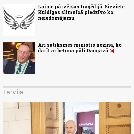
Laime pārvēršas traģēdijā. Sieviete
Kuldīgas slimnīcā piedzīvo ko
neiedomājamu
Arī satiksmes ministrs nezina, ko
darīt ar betona pāli Daugavā
8
Latvijā