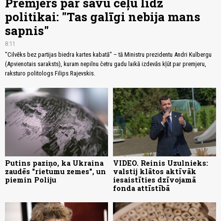
Premjers par savu ceļu līdz
politikai: "Tas galīgi nebija mans
sapnis"
8:11
"Cilvēks bez partijas biedra kartes kabatā" – tā Ministru prezidentu Andri Kulbergu
(Apvienotais saraksts), kuram nepilnu četru gadu laikā izdevās kļūt par premjeru,
raksturo politologs Filips Rajevskis.
Putins paziņo, ka Ukraina
VIDEO. Reinis Uzulnieks:
zaudēs "rietumu zemes", un
valstij klātos aktīvāk
piemin Poliju
iesaistīties dzīvojamā
fonda attīstībā