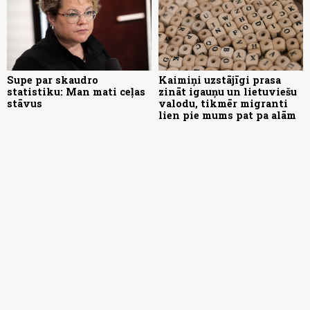
Supe par skaudro
Kaimiņi uzstājīgi prasa
statistiku: Man mati ceļas
zināt igauņu un lietuviešu
stāvus
valodu, tikmēr migranti
lien pie mums pat pa alām