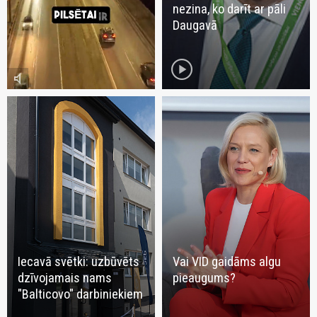
nezina, ko darīt ar pāli
Daugavā
play_circle
volume_mute
Iecavā svētki: uzbūvēts
Vai VID gaidāms algu
dzīvojamais nams
pieaugums?
"Balticovo" darbiniekiem