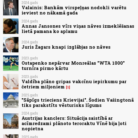
2024.gads
Valainis: Bankām virspeļņas nodokli varētu
ieviest no nākamā gada
2024.gads
Annas Jansones vīrs viņas nāves izmeklēšanas
lietā pamana ko aplamu
2024.gads
Juris Žagars knapi izglābjas no nāves
2023.gads
Ostapenko nepārvar Monreālas "WTA 1000"
turnīra pirmo kārtu
2023.gads
Valdība plāno gripas vakcīnu iepirkumu par
četriem miljoniem
1
2025.gads
"Sāpīgs trieciens Krievijai". Šodien Vašingtonā
tiks parakstīts vēsturisks līgums
2024.gads
Austrijas kanclers: Situācija saistībā ar
acīmredzami plānoto teroraktu Vīnē bija ļoti
nopietna
2025.gads