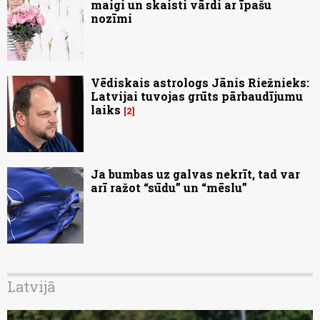
maigi un skaisti vārdi ar īpašu
nozīmi
Vēdiskais astrologs Jānis Riežnieks:
Latvijai tuvojas grūts pārbaudījumu
laiks
2
Ja bumbas uz galvas nekrīt, tad var
arī ražot “sūdu” un “mēslu”
Latvijā