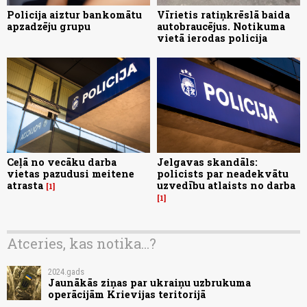
Policija aiztur bankomātu
Vīrietis ratiņkrēslā baida
apzadzēju grupu
autobraucējus. Notikuma
vietā ierodas policija
Ceļā no vecāku darba
Jelgavas skandāls:
vietas pazudusi meitene
policists par neadekvātu
atrasta
uzvedību atlaists no darba
1
1
Atceries, kas notika...?
2024.gads
Jaunākās ziņas par ukraiņu uzbrukuma
operācijām Krievijas teritorijā