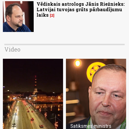
Vēdiskais astrologs Jānis Riežnieks:
Latvijai tuvojas grūts pārbaudījumu
laiks
2
Video
Satiksmes ministrs