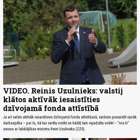
VIDEO. Reinis Uzulnieks: valstij
klātos aktīvāk iesaistīties
dzīvojamā fonda attīstībā
Ja arī valsts aktīvāk iesaistīsies dzīvojamā fonda attīstīšanā, varēsim piesaistīt vairāk
darbaspēka – par to, kā tas varētu notikt un kādēļ tam vajadzētu notikt – “nra.lv”
saruna ar labklājības ministru Reini Uzulnieku (ZZS).