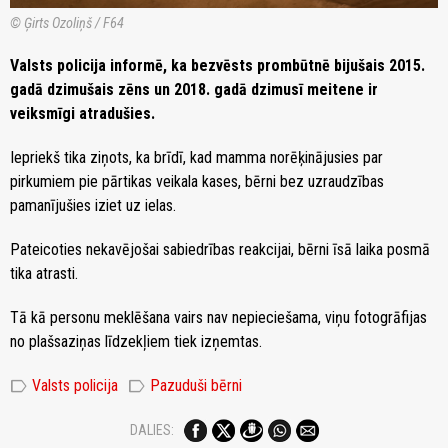
© Ģirts Ozoliņš / F64
Valsts policija informē, ka bezvēsts prombūtnē bijušais 2015.
gadā dzimušais zēns un 2018. gadā dzimusī meitene ir
veiksmīgi atradušies.
Iepriekš tika ziņots, ka brīdī, kad mamma norēķinājusies par
pirkumiem pie pārtikas veikala kases, bērni bez uzraudzības
pamanījušies iziet uz ielas.
Pateicoties nekavējošai sabiedrības reakcijai, bērni īsā laika posmā
tika atrasti.
Tā kā personu meklēšana vairs nav nepieciešama, viņu fotogrāfijas
no plašsaziņas līdzekļiem tiek izņemtas.
label
label
Valsts policija
Pazuduši bērni
DALIES: