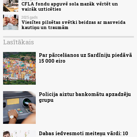
CFLA fondu apguvē sola mazāk vērtēt un
vairāk uzticēties
2025.gads
Viesītes pilsētas svētki beidzas ar masveida
kautiņu un traumām
Lasītākais
Par pārcelšanos uz Sardīniju piedāvā
15 000 eiro
Policija aiztur bankomātu apzadzēju
grupu
Dabas iedvesmoti meiteņu vārdi: 10