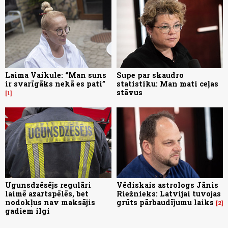
Laima Vaikule: “Man suns
Supe par skaudro
ir svarīgāks nekā es pati”
statistiku: Man mati ceļas
stāvus
1
Ugunsdzēsējs regulāri
Vēdiskais astrologs Jānis
laimē azartspēlēs, bet
Riežnieks: Latvijai tuvojas
nodokļus nav maksājis
grūts pārbaudījumu laiks
2
gadiem ilgi