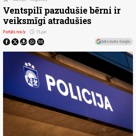
Ventspilī pazudušie bērni ir
veiksmīgi atradušies
schedule
Portāls nra.lv
15.jun
Seko mums Google