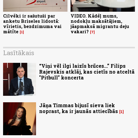
Cilvēki ir sašutuši par
VIDEO. Kādēļ mums,
anketu Briseles lidostā:
nodokļu maksātājiem,
vīrietis, bezdzimuma vai
jāapmaksā migrantu deju
mātīte
vakari?
1
7
Lasītākais
“Viņi vēl ilgi laizīs brūces...” Filips
Rajevskis atklāj, kas cietīs no atceltā
"Pitbull" koncerta
Jāņa Timmas bijusī sieva liek
noprast, ka ir jaunās attiecībās
1