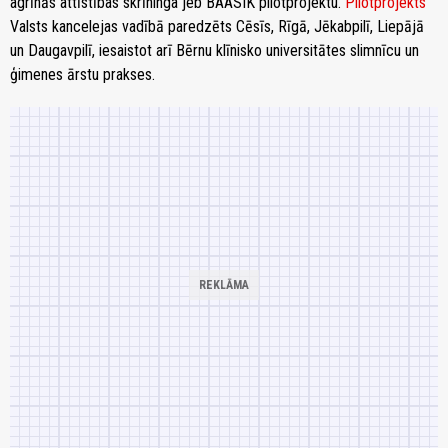
agrīnās attīstības skrīninga jeb BAASIK pilotprojektu.
Pilotprojekts
Valsts kancelejas vadībā paredzēts Cēsīs, Rīgā, Jēkabpilī, Liepājā
un Daugavpilī, iesaistot arī Bērnu klīnisko universitātes slimnīcu un
ģimenes ārstu prakses.