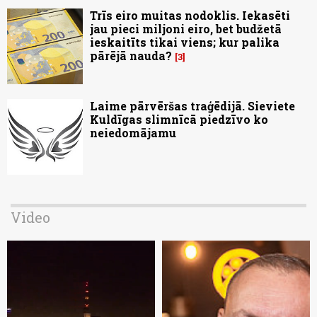
Trīs eiro muitas nodoklis. Iekasēti
jau pieci miljoni eiro, bet budžetā
ieskaitīts tikai viens; kur palika
pārējā nauda?
3
Laime pārvēršas traģēdijā. Sieviete
Kuldīgas slimnīcā piedzīvo ko
neiedomājamu
Video