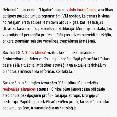
Rehabilitācijas centrs "Līgatne" saņem
valsts finansējumu
veselības
aprūpes pakalpojumu programmām. VM norāda, ka centrs ir viena
no retajām ārstniecības iestādēm ārpus Rīgas, kas iesaistījās
Ukrainas karā cietušo pacientu rehabilitācijā. Ministrijas ieskatā, tas
veicinājis arī personāla profesionālās pieredzes pilnveidi sarežģītu,
ar kara traumām saistītu veselības traucējumu ārstēšanā.
Savukārt SIA "
Cēsu klīnika"
vizītes laikā notika tikšanās ar
ārstniecības iestādes vadību un personālu. Tajā pārrunāta klīnikas
pašreizējā situācija, attīstības stratēģija un aktuālie izaicinājumi
plānotās slimnīcu tīkla reformas kontekstā.
Saskaņā ar plānotajām izmaiņām "Cēsu klīnikai" paredzēts
reģionālās slimnīcas
statuss. Klīnikai būtu jānodrošina obligātie
stacionāra pakalpojumu profili - terapija, aprūpe, ķirurģija un
pediatrija. Papildus paredzēti arī izvēles profili, tai skaitā hronisko
pacientu aprūpe, traumatoloģija un neiroloģija.