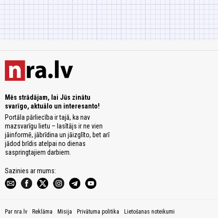
Mēs strādājam, lai Jūs zinātu
svarīgo, aktuālo un interesanto!
Portāla pārliecība ir tajā, ka nav
mazsvarīgu lietu – lasītājs ir ne vien
jāinformē, jābrīdina un jāizglīto, bet arī
jādod brīdis atelpai no dienas
saspringtajiem darbiem.
Sazinies ar mums:
Par nra.lv
Reklāma
Misija
Privātuma politika
Lietošanas noteikumi