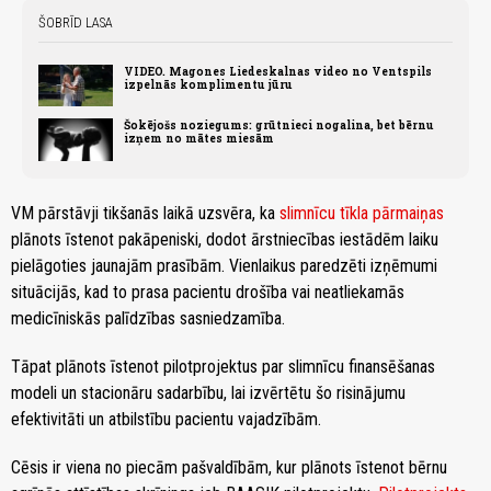
ŠOBRĪD LASA
VIDEO. Magones Liedeskalnas video no Ventspils
izpelnās komplimentu jūru
Šokējošs noziegums: grūtnieci nogalina, bet bērnu
izņem no mātes miesām
VM pārstāvji tikšanās laikā uzsvēra, ka
slimnīcu tīkla pārmaiņas
plānots īstenot pakāpeniski, dodot ārstniecības iestādēm laiku
pielāgoties jaunajām prasībām. Vienlaikus paredzēti izņēmumi
situācijās, kad to prasa pacientu drošība vai neatliekamās
medicīniskās palīdzības sasniedzamība.
Tāpat plānots īstenot pilotprojektus par slimnīcu finansēšanas
modeli un stacionāru sadarbību, lai izvērtētu šo risinājumu
efektivitāti un atbilstību pacientu vajadzībām.
Cēsis ir viena no piecām pašvaldībām, kur plānots īstenot bērnu