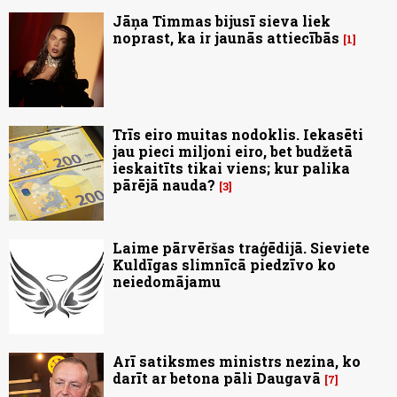
Jāņa Timmas bijusī sieva liek
noprast, ka ir jaunās attiecībās
1
Trīs eiro muitas nodoklis. Iekasēti
jau pieci miljoni eiro, bet budžetā
ieskaitīts tikai viens; kur palika
pārējā nauda?
3
Laime pārvēršas traģēdijā. Sieviete
Kuldīgas slimnīcā piedzīvo ko
neiedomājamu
Arī satiksmes ministrs nezina, ko
darīt ar betona pāli Daugavā
7