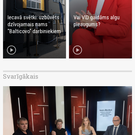
Iecavā svētki: uzbūvēts
Vai VID gaidāms algu
dzīvojamais nams
pieaugums?
"Balticovo" darbiniekiem
play_circle
play_circle
Svarīgākais