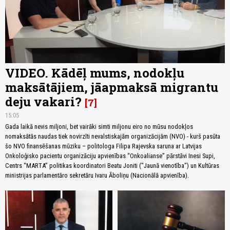
VIDEO. Kādēļ mums, nodokļu
maksātājiem, jāapmaksā migrantu
deju vakari?
7
15:05
Gada laikā nevis miljoni, bet vairāki simti miljonu eiro no mūsu nodokļos
nomaksātās naudas tiek novirzīti nevalstiskajām organizācijām (NVO) - kurš pasūta
šo NVO finansēšanas mūziku – politologa Filipa Rajevska saruna ar Latvijas
Onkoloģisko pacientu organizāciju apvienības “Onkoalianse” pārstāvi Inesi Supi,
Centrs “MARTA” politikas koordinatori Beatu Joniti ("Jaunā vienotība") un Kultūras
ministrijas parlamentāro sekretāru Ivaru Āboliņu (Nacionālā apvienība).