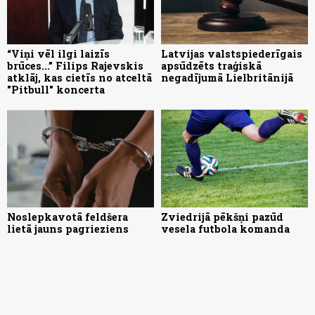
“Viņi vēl ilgi laizīs
Latvijas valstspiederīgais
brūces...” Filips Rajevskis
apsūdzēts traģiskā
atklāj, kas cietīs no atceltā
negadījumā Lielbritānijā
"Pitbull" koncerta
Noslepkavotā feldšera
Zviedrijā pēkšņi pazūd
lietā jauns pagrieziens
vesela futbola komanda