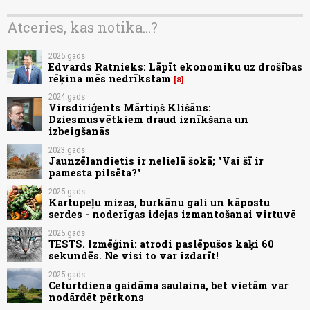
Atceries, kas notika...?
2025.gads
Edvards Ratnieks: Lāpīt ekonomiku uz drošības
rēķina mēs nedrīkstam
8
2024.gads
Virsdiriģents Mārtiņš Klišāns:
Dziesmusvētkiem draud iznīkšana un
izbeigšanās
2023.gads
Jaunzēlandietis ir nelielā šokā; "Vai šī ir
pamesta pilsēta?"
2025.gads
Kartupeļu mizas, burkānu gali un kāpostu
serdes - noderīgas idejas izmantošanai virtuvē
2025.gads
TESTS. Izmēģini: atrodi paslēpušos kaķi 60
sekundēs. Ne visi to var izdarīt!
2025.gads
Ceturtdiena gaidāma saulaina, bet vietām var
nodārdēt pērkons