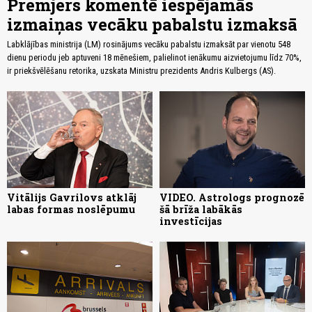
Premjers komentē iespējamās
izmaiņas vecāku pabalstu izmaksā
Labklājības ministrija (LM) rosinājums vecāku pabalstu izmaksāt par vienotu 548
dienu periodu jeb aptuveni 18 mēnešiem, palielinot ienākumu aizvietojumu līdz 70%,
ir priekšvēlēšanu retorika, uzskata Ministru prezidents Andris Kulbergs (AS).
Vitālijs Gavrilovs atklāj
VIDEO. Astrologs prognozē
labas formas noslēpumu
šā brīža labākās
investīcijas