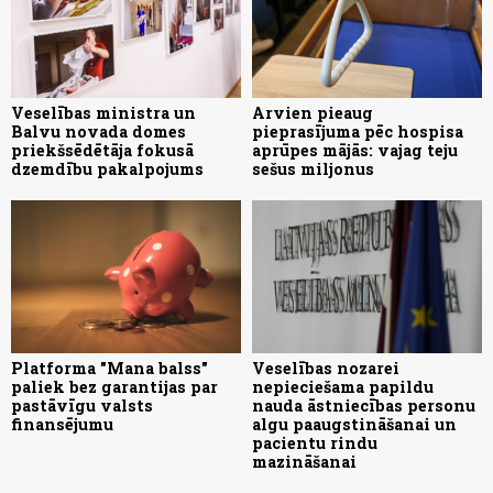
Veselības ministra un
Arvien pieaug
Balvu novada domes
pieprasījuma pēc hospisa
priekšsēdētāja fokusā
aprūpes mājās: vajag teju
dzemdību pakalpojums
sešus miljonus
Platforma "Mana balss"
Veselības nozarei
paliek bez garantijas par
nepieciešama papildu
pastāvīgu valsts
nauda āstniecības personu
finansējumu
algu paaugstināšanai un
pacientu rindu
mazināšanai