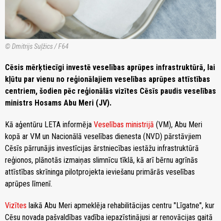
© Dmitrijs Suļžics / F64
Cēsis mērķtiecīgi investē veselības aprūpes infrastruktūrā, lai
kļūtu par vienu no reģionālajiem veselības aprūpes attīstības
centriem, šodien pēc reģionālās vizītes Cēsīs paudis veselības
ministrs Hosams Abu Meri (JV).
Kā aģentūru LETA informēja
Veselības ministrijā
(VM), Abu Meri
kopā ar VM un Nacionālā veselības dienesta (NVD) pārstāvjiem
Cēsīs pārrunājis investīcijas ārstniecības iestāžu infrastruktūrā
reģionos, plānotās izmaiņas slimnīcu tīklā, kā arī bērnu agrīnās
attīstības skrīninga pilotprojekta ieviešanu primārās veselības
aprūpes līmenī.
Vizītes
laikā Abu Meri apmeklēja rehabilitācijas centru "Līgatne", kur
Cēsu novada pašvaldības vadība iepazīstinājusi ar renovācijas gaitā