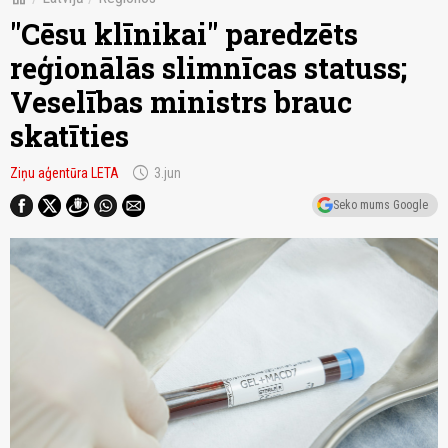
"Cēsu klīnikai" paredzēts
reģionālās slimnīcas statuss;
Veselības ministrs brauc
skatīties
schedule
Ziņu aģentūra LETA
3.jun
Seko mums Google