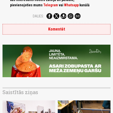
pievienojoties mums
Telegram
vai
Whatsapp
kanālā
DALIES:
Komentēt
Saistītās ziņas