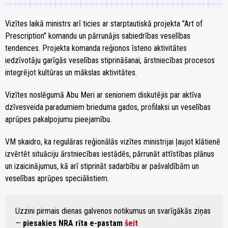
Vizītes laikā ministrs arī ticies ar starptautiskā projekta "Art of
Prescription" komandu un pārrunājis sabiedrības veselības
tendences. Projekta komanda reģionos īsteno aktivitātes
iedzīvotāju garīgās veselības stiprināšanai, ārstniecības procesos
integrējot kultūras un mākslas aktivitātes.
Vizītes noslēgumā Abu Meri ar senioriem diskutējis par aktīva
dzīvesveida paradumiem brieduma gados, profilaksi un veselības
aprūpes pakalpojumu pieejamību.
VM skaidro, ka regulāras reģionālās vizītes ministrijai ļaujot klātienē
izvērtēt situāciju ārstniecības iestādēs, pārrunāt attīstības plānus
un izaicinājumus, kā arī stiprināt sadarbību ar pašvaldībām un
veselības aprūpes speciālistiem.
Uzzini pirmais dienas galvenos notikumus un svarīgākās ziņas
—
piesakies NRA rīta e-pastam
šeit