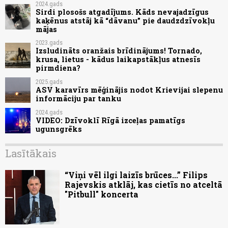
2024.gads
Sirdi plosošs atgadījums. Kāds nevajadzīgus
kaķēnus atstāj kā “dāvanu” pie daudzdzīvokļu
mājas
2023.gads
Izsludināts oranžais brīdinājums! Tornado,
krusa, lietus - kādus laikapstākļus atnesīs
pirmdiena?
2025.gads
ASV karavīrs mēģinājis nodot Krievijai slepenu
informāciju par tanku
2024.gads
VIDEO: Dzīvoklī Rīgā izceļas pamatīgs
ugunsgrēks
Lasītākais
“Viņi vēl ilgi laizīs brūces...” Filips
Rajevskis atklāj, kas cietīs no atceltā
"Pitbull" koncerta