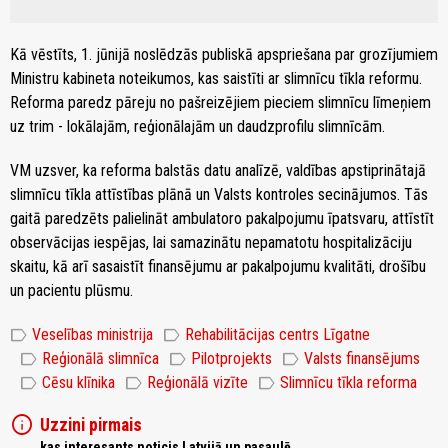
Kā vēstīts, 1. jūnijā noslēdzās publiskā apspriešana par grozījumiem
Ministru kabineta noteikumos, kas saistīti ar slimnīcu tīkla reformu.
Reforma paredz pāreju no pašreizējiem pieciem slimnīcu līmeņiem
uz trim - lokālajām, reģionālajām un daudzprofilu slimnīcām.
VM uzsver, ka reforma balstās datu analīzē, valdības apstiprinātajā
slimnīcu tīkla attīstības plānā un Valsts kontroles secinājumos. Tās
gaitā paredzēts palielināt ambulatoro pakalpojumu īpatsvaru, attīstīt
observācijas iespējas, lai samazinātu nepamatotu hospitalizāciju
skaitu, kā arī sasaistīt finansējumu ar pakalpojumu kvalitāti, drošību
un pacientu plūsmu.
label
label
Veselības ministrija
Rehabilitācijas centrs Līgatne
label
label
label
Reģionālā slimnīca
Pilotprojekts
Valsts finansējums
label
label
label
Cēsu klīnika
Reģionālā vizīte
Slimnīcu tīkla reforma
info
Uzzini pirmais
kas interesants noticis Latvijā un pasaulē,