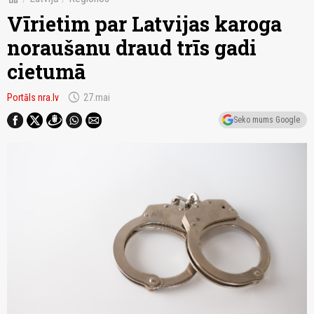
Vīrietim par Latvijas karoga
noraušanu draud trīs gadi
cietumā
schedule
Portāls nra.lv
27.mai
Seko mums Google