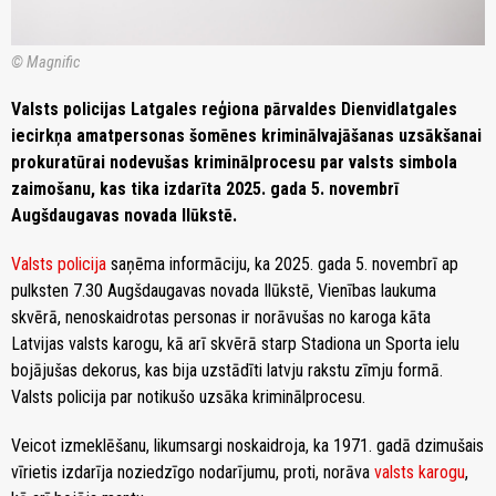
© Magnific
Valsts policijas Latgales reģiona pārvaldes Dienvidlatgales
iecirkņa amatpersonas šomēnes kriminālvajāšanas uzsākšanai
prokuratūrai nodevušas kriminālprocesu par valsts simbola
zaimošanu, kas tika izdarīta 2025. gada 5. novembrī
Augšdaugavas novada Ilūkstē.
Valsts policija
saņēma informāciju, ka 2025. gada 5. novembrī ap
pulksten 7.30 Augšdaugavas novada Ilūkstē, Vienības laukuma
skvērā, nenoskaidrotas personas ir norāvušas no karoga kāta
Latvijas valsts karogu, kā arī skvērā starp Stadiona un Sporta ielu
bojājušas dekorus, kas bija uzstādīti latvju rakstu zīmju formā.
Valsts policija par notikušo uzsāka kriminālprocesu.
Veicot izmeklēšanu, likumsargi noskaidroja, ka 1971. gadā dzimušais
vīrietis izdarīja noziedzīgo nodarījumu, proti, norāva
valsts karogu
,