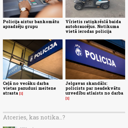
Policija aiztur bankomātu
Vīrietis ratiņkrēslā baida
apzadzēju grupu
autobraucējus. Notikuma
vietā ierodas policija
Ceļā no vecāku darba
Jelgavas skandāls:
vietas pazudusi meitene
policists par neadekvātu
atrasta
uzvedību atlaists no darba
1
1
Atceries, kas notika...?