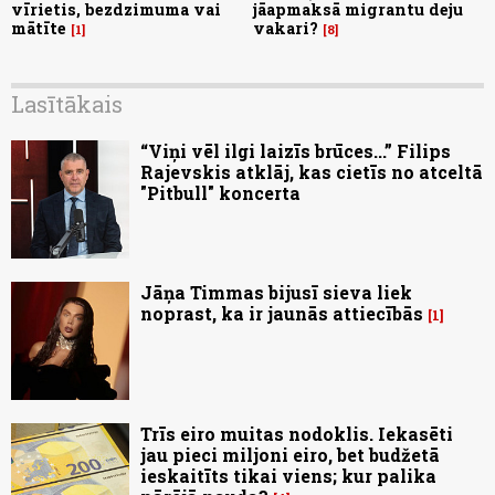
vīrietis, bezdzimuma vai
jāapmaksā migrantu deju
mātīte
vakari?
1
8
Lasītākais
“Viņi vēl ilgi laizīs brūces...” Filips
Rajevskis atklāj, kas cietīs no atceltā
"Pitbull" koncerta
Jāņa Timmas bijusī sieva liek
noprast, ka ir jaunās attiecībās
1
Trīs eiro muitas nodoklis. Iekasēti
jau pieci miljoni eiro, bet budžetā
ieskaitīts tikai viens; kur palika