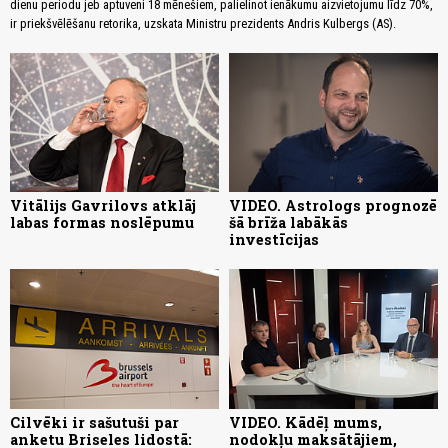
dienu periodu jeb aptuveni 18 mēnešiem, palielinot ienākumu aizvietojumu līdz 70%,
ir priekšvēlēšanu retorika, uzskata Ministru prezidents Andris Kulbergs (AS).
Vitālijs Gavrilovs atklāj
VIDEO. Astrologs prognozē
labas formas noslēpumu
šā brīža labākās
investīcijas
Cilvēki ir sašutuši par
VIDEO. Kādēļ mums,
anketu Briseles lidostā:
nodokļu maksātājiem,