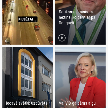
Satiksmes ministrs
nezina, ko darīt ar pāli
Daugavā
play_circle
volume_mute
Iecavā svētki: uzbūvēts
Vai VID gaidāms algu