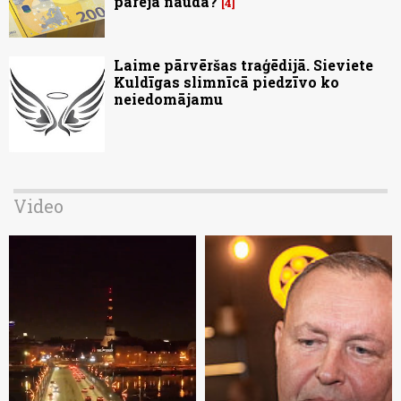
pārējā nauda?
4
Laime pārvēršas traģēdijā. Sieviete
Kuldīgas slimnīcā piedzīvo ko
neiedomājamu
Video