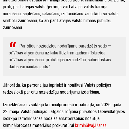
proti, par Latvijas valsts ģerboņa vai Latvijas valsts karoga
noraušanu, saplēšanu, salaušanu, iznīcināšanu vai citādu šo valsts
simbolu zaimošanu, kā arī par Latvijas valsts himnas publisku
zaimošanu.
Par šādu noziedzīgu nodarījumu paredzēts sods —
brīvības atņemšana uz laiku līdz trim gadiem, īslaicīga
brīvības atņemšana, probācijas uzraudzība, sabiedriskais
darbs vai naudas sods.
Jānorāda, ka persona jau iepriekš ir nonākusi Valsts policijas
redzeslokā par citu noziedzīgu nodarījumu izdarīšanu.
Izmeklēšana uzsāktajā kriminālprocesā ir pabeigta, un 2026. gada
22. maijā Valsts policijas Latgales reģiona pārvaldes Dienvidlatgales
iecirkņa Izmeklēšanas nodaļas amatpersonas nosūtīja
kriminālprocesa materiālus prokuratūrai
kriminālvajāšanas