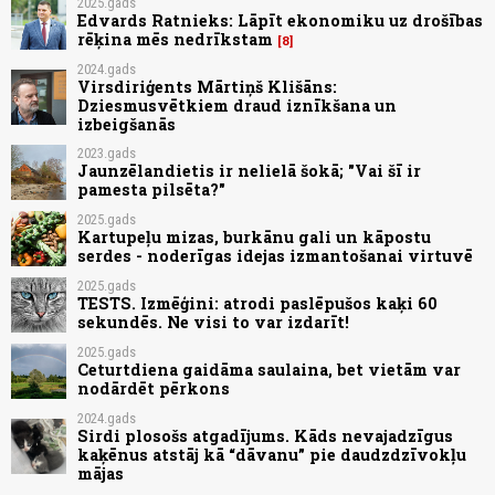
2025.gads
Edvards Ratnieks: Lāpīt ekonomiku uz drošības
rēķina mēs nedrīkstam
8
2024.gads
Virsdiriģents Mārtiņš Klišāns:
Dziesmusvētkiem draud iznīkšana un
izbeigšanās
2023.gads
Jaunzēlandietis ir nelielā šokā; "Vai šī ir
pamesta pilsēta?"
2025.gads
Kartupeļu mizas, burkānu gali un kāpostu
serdes - noderīgas idejas izmantošanai virtuvē
2025.gads
TESTS. Izmēģini: atrodi paslēpušos kaķi 60
sekundēs. Ne visi to var izdarīt!
2025.gads
Ceturtdiena gaidāma saulaina, bet vietām var
nodārdēt pērkons
2024.gads
Sirdi plosošs atgadījums. Kāds nevajadzīgus
kaķēnus atstāj kā “dāvanu” pie daudzdzīvokļu
mājas