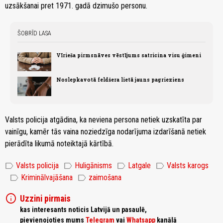
uzsākšanai pret 1971. gadā dzimušo personu.
ŠOBRĪD LASA
Vīrieša pirmsnāves vēstījums satricina visu ģimeni
Noslepkavotā feldšera lietā jauns pagrieziens
Valsts policija atgādina, ka neviena persona netiek uzskatīta par
vainīgu, kamēr tās vaina noziedzīga nodarījuma izdarīšanā netiek
pierādīta likumā noteiktajā kārtībā.
label
label
label
label
Valsts policija
Huligānisms
Latgale
Valsts karogs
label
label
Kriminālvajāšana
zaimošana
info
Uzzini pirmais
kas interesants noticis Latvijā un pasaulē,
pievienojoties mums
Telegram
vai
Whatsapp
kanālā