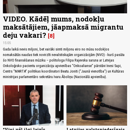
VIDEO. Kādēļ mums, nodokļu
maksātājiem, jāapmaksā migrantu
deju vakari?
8
15:05
Gada laikā nevis miljoni, bet vairāki simti miljonu eiro no mūsu nodokļos
nomaksātās naudas tiek novirzīti nevalstiskajām organizācijām (NVO) - kurš pasūta
šo NVO finansēšanas mūziku – politologa Filipa Rajevska saruna ar Latvijas
Onkoloģisko pacientu organizāciju apvienības “Onkoalianse” pārstāvi Inesi Supi,
Centrs “MARTA” politikas koordinatori Beatu Joniti ("Jaunā vienotība") un Kultūras
ministrijas parlamentāro sekretāru Ivaru Āboliņu (Nacionālā apvienība).
“Viņi vēl ilgi laizīs
Latvijas valstspiederīgais