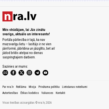
Mēs strādājam, lai Jūs zinātu
svarīgo, aktuālo un interesanto!
Portāla pārliecība ir tajā, ka nav
mazsvarīgu lietu – lasītājs ir ne vien
jāinformē, jābrīdina un jāizglīto, bet arī
jādod brīdis atelpai no dienas
saspringtajiem darbiem.
Sazinies ar mums:
Par nra.lv
Reklāma
Misija
Privātuma politika
Lietošanas noteikumi
Autortiesības
Ētikas kodekss
Vakances
Kontakti
Visas tiesības aizsargātas © nra.lv, 2026