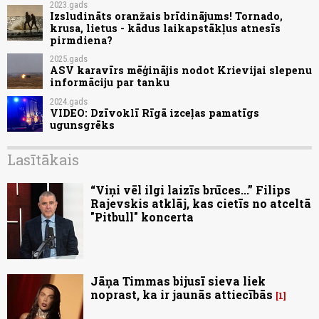
2023.gads
Izsludināts oranžais brīdinājums! Tornado,
krusa, lietus - kādus laikapstākļus atnesīs
pirmdiena?
2025.gads
ASV karavīrs mēģinājis nodot Krievijai slepenu
informāciju par tanku
2024.gads
VIDEO: Dzīvoklī Rīgā izceļas pamatīgs
ugunsgrēks
Lasītākais
“Viņi vēl ilgi laizīs brūces...” Filips
Rajevskis atklāj, kas cietīs no atceltā
"Pitbull" koncerta
Jāņa Timmas bijusī sieva liek
noprast, ka ir jaunās attiecībās
1