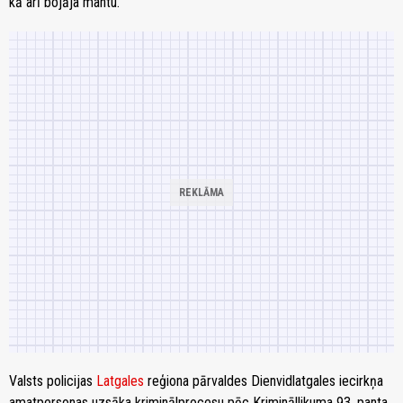
kā arī bojāja mantu.
Valsts policijas
Latgales
reģiona pārvaldes Dienvidlatgales iecirkņa
amatpersonas uzsāka kriminālprocesu pēc Krimināllikuma 93. panta,