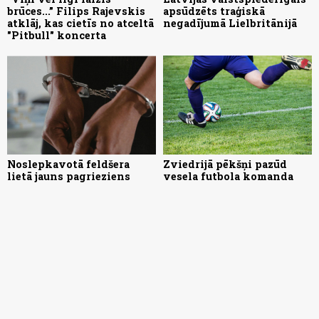
brūces...” Filips Rajevskis
apsūdzēts traģiskā
atklāj, kas cietīs no atceltā
negadījumā Lielbritānijā
"Pitbull" koncerta
Noslepkavotā feldšera
Zviedrijā pēkšņi pazūd
lietā jauns pagrieziens
vesela futbola komanda