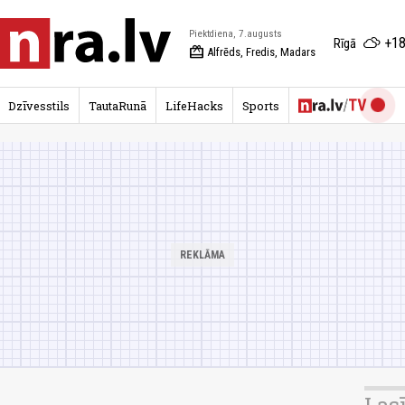
Piektdiena, 7.augusts
+18
Rīgā
redeem
Alfrēds, Fredis, Madars
Dzīvesstils
TautaRunā
LifeHacks
Sports