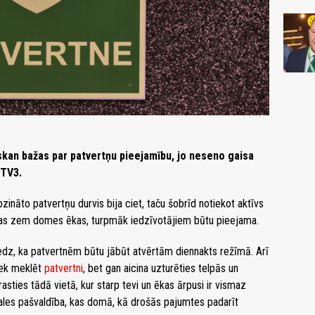
zskan bažas par patvertņu pieejamību, jo neseno gaisa
 TV3.
ināto patvertņu durvis bija ciet, taču šobrīd notiekot aktīvs
odas zem domes ēkas, turpmāk iedzīvotājiem būtu pieejama.
edz, ka patvertnēm būtu jābūt atvērtām diennakts režīmā. Arī
liek meklēt
patvertni
, bet gan aicina uzturēties telpās un
trasties tādā vietā, kur starp tevi un ēkas ārpusi ir vismaz
ales pašvaldība, kas domā, kā drošās pajumtes padarīt