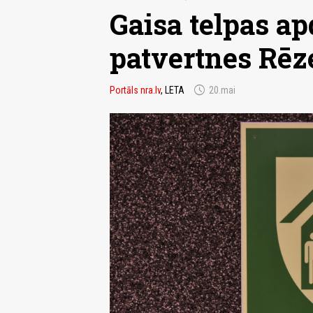
Gaisa telpas a
patvertnes Rēz
schedule
Portāls nra.lv
, LETA
20.mai