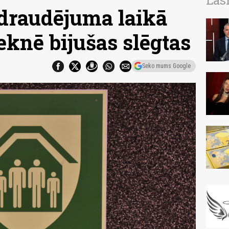
Las
pdraudējuma laikā
eknē bijušas slēgtas
Seko mums Google