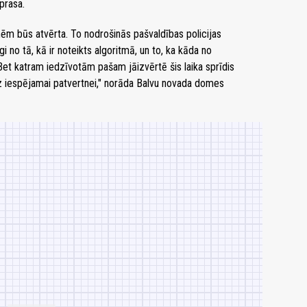
prasa.
nēm būs atvērta. To nodrošinās pašvaldības policijas
no tā, kā ir noteikts algoritmā, un to, ka kāda no
 Bet katram iedzīvotām pašam jāizvērtē šis laika sprīdis
dz iespējamai patvertnei," norāda Balvu novada domes