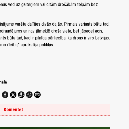
lēnus ved uz gaiteņiem vai citām drošākām telpām bez
inājums varētu dalīties divās daļās. Pirmais variants būtu tad,
apdraudējums un nav jāmeklē droša vieta, bet jāpaceļ acis,
nts būtu tad, kad ir pilnīga pārliecība, ka drons ir virs Latvijas,
 rīcību," aprakstīja politiķis.
nālā
Komentēt