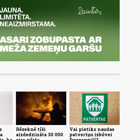
s
Rēzeknē tīši
Vai pietiks naudas
a
aizdedzināta 30 000
patvertņu izbūvei
ja, ko
eiro vērta
Daugavpilī?