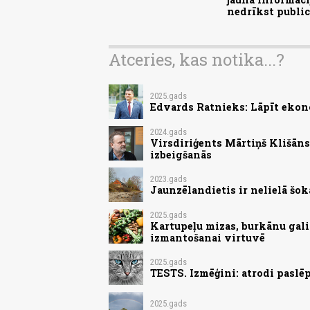
nedrīkst public
Atceries, kas notika...?
2025.gads
Edvards Ratnieks: Lāpīt ekon
2024.gads
Virsdiriģents Mārtiņš Klišān
izbeigšanās
2023.gads
Jaunzēlandietis ir nelielā šokā
2025.gads
Kartupeļu mizas, burkānu gali
izmantošanai virtuvē
2025.gads
TESTS. Izmēģini: atrodi paslēp
2025.gads