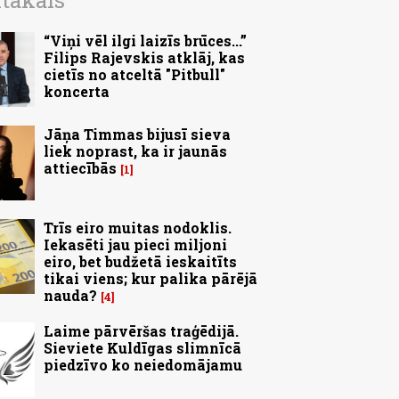
ītākais
“Viņi vēl ilgi laizīs brūces...”
Filips Rajevskis atklāj, kas
cietīs no atceltā "Pitbull"
koncerta
Jāņa Timmas bijusī sieva
liek noprast, ka ir jaunās
attiecībās
1
Trīs eiro muitas nodoklis.
Iekasēti jau pieci miljoni
eiro, bet budžetā ieskaitīts
tikai viens; kur palika pārējā
nauda?
4
Laime pārvēršas traģēdijā.
Sieviete Kuldīgas slimnīcā
piedzīvo ko neiedomājamu