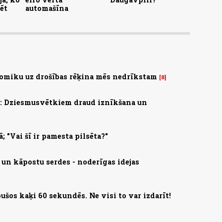
ēt
automašīna
omiku uz drošības rēķina mēs nedrīkstam
8
s: Dziesmusvētkiem draud iznīkšana un
; "Vai šī ir pamesta pilsēta?"
 un kāpostu serdes - noderīgas idejas
ušos kaķi 60 sekundēs. Ne visi to var izdarīt!