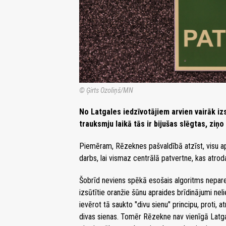
© Ģirts Ozoliņš/MN
No Latgales iedzīvotājiem arvien vairāk i
trauksmju laikā tās ir bijušas slēgtas, ziņo
Piemēram, Rēzeknes pašvaldībā atzīst, visu apz
darbs, lai vismaz centrālā patvertne, kas atr
Šobrīd neviens spēkā esošais algoritms nepar
izsūtītie oranžie šūnu apraides brīdinājumi ne
ievērot tā saukto "divu sienu" principu, proti, a
divas sienas. Tomēr Rēzekne nav vienīgā Latg