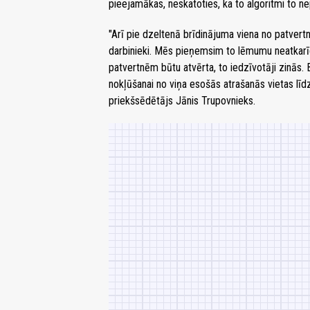
pieejamākas, neskatoties, ka to algoritmi to ne
"Arī pie dzeltenā brīdinājuma viena no patvert
darbinieki. Mēs pieņemsim to lēmumu neatkarīgi 
patvertnēm būtu atvērta, to iedzīvotāji zinās.
nokļūšanai no viņa esošās atrašanās vietas lī
priekšsēdētājs Jānis Trupovnieks.