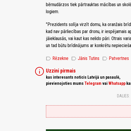
bērnudārzos tiek pārtrauktas mācības un sko
logiem.
"Prezidents solīja virzīt domu, ka oranžais brīd
kad nav pārliecības par dronu, ir iespējamais 
jāieklausās, vai kaut kas nelido pāri. Otrais varia
un tad būtu brīdinājums ar konkrētu nepieciešamo
label
label
label
Rēzekne
Jānis Tutins
Patvertnes
info
Uzzini pirmais
kas interesants noticis Latvijā un pasaulē,
pievienojoties mums
Telegram
vai
Whatsapp
ka
DALIES: