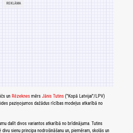
vičs un
Rēzeknes
mērs
Jānis Tutins
("Kopā Latvijai"/LPV)
aides paziņojumos dažādus rīcības modeļus atkarībā no
mu dalīt divos variantos atkarībā no brīdinājuma. Tutins
mē divu sienu principa nodrošināšanu un, piemēram, skolās un