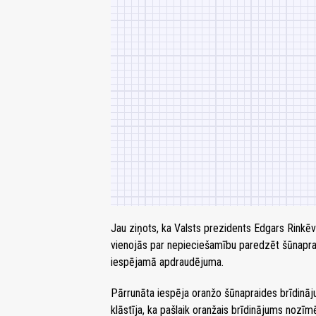
Jau ziņots, ka Valsts prezidents Edgars Rinkē
vienojās par nepieciešamību paredzēt šūnapr
iespējamā apdraudējuma.
Pārrunāta iespēja oranžo šūnapraides brīdināju
klāstīja, ka pašlaik oranžais brīdinājums nozī