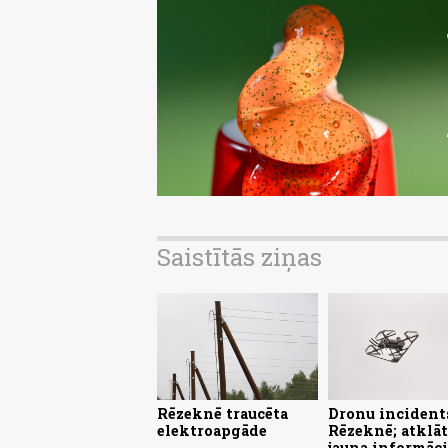
Saistītās ziņas
Rēzeknē traucēta
Dronu incident
elektroapgāde
Rēzeknē; atklāt
jauna informāci