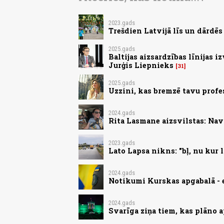
2023.gads
Trešdien Latvijā līs un dārdē
2025.gads
Baltijas aizsardzības līnijas i
Jurģis Liepnieks
31
2025.gads
Uzzini, kas bremzē tavu profe
2024.gads
Rita Lasmane aizsvilstas: Nav 
2023.gads
Lato Lapsa nikns: "bļ, nu kur 
2024.gads
Notikumi Kurskas apgabalā - 
2024.gads
Svarīga ziņa tiem, kas plāno 