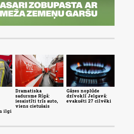
Dramatiska
Gāzes noplūde
sadursme Rīgā:
dzīvoklī Jelgavā:
iesaistīti trīs auto,
evakuēti 27 cilvēki
viens cietušais
 ilgi