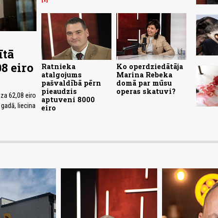
ītā
8 eiro
Ratnieka
Ko operdziedātāja
atalgojums
Marina Rebeka
pašvaldībā pērn
domā par mūsu
pieaudzis
operas skatuvi?
za 62,08 eiro
aptuveni 8000
 gadā, liecina
eiro