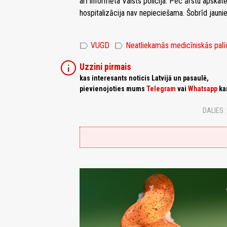
arī informēta Valsts policija. Pēc ārstu apskat
hospitalizācija nav nepieciešama. Šobrīd jauni
label
label
VUGD
Neatliekamās medicīniskās palī
info
Uzzini pirmais
kas interesants noticis Latvijā un pasaulē,
pievienojoties mums
Telegram
vai
Whatsapp
ka
DALIES: