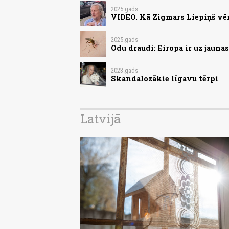
2025.gads
VIDEO. Kā Zigmars Liepiņš vē
2025.gads
Odu draudi: Eiropa ir uz jauna
2023.gads
Skandalozākie līgavu tērpi
Latvijā