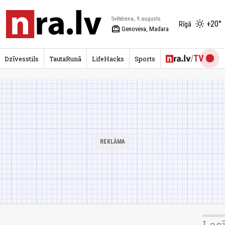
Svētdiena, 9.augusts
+20°
Rīgā
redeem
Genoveva, Madara
Dzīvesstils
TautaRunā
LifeHacks
Sports