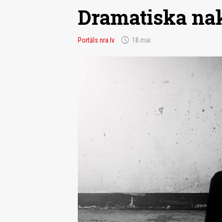
Dramatiska nak
schedule
Portāls nra.lv
18.mai