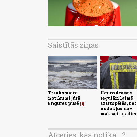
Saistītās ziņas
Trauksmaini
Ugunsdzēsējs
notikumi jūrā
regulāri laimē
Engures pusē
azartspēlēs, bet
1
nodokļus nav
maksājis gadiem
Atceries, kas notika...?