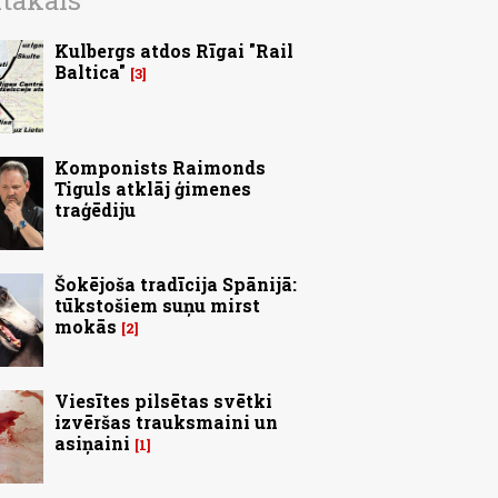
ītākais
Kulbergs atdos Rīgai "Rail
Baltica"
3
Komponists Raimonds
Tiguls atklāj ģimenes
traģēdiju
Šokējoša tradīcija Spānijā:
tūkstošiem suņu mirst
mokās
2
Viesītes pilsētas svētki
izvēršas trauksmaini un
asiņaini
1