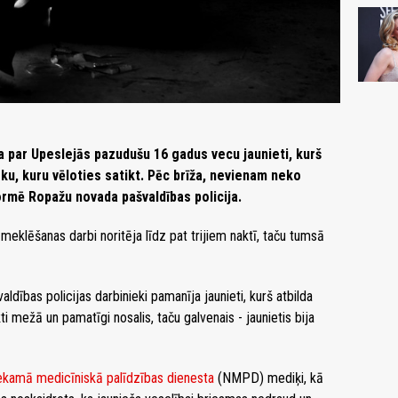
 par Upeslejās pazudušu 16 gadus vecu jaunieti, kurš
eku, kuru vēloties satikt. Pēc brīža, nevienam neko
ormē Ropažu novada pašvaldības policija.
meklēšanas darbi noritēja līdz pat trijiem naktī, taču tumsā
ldības policijas darbinieki pamanīja jaunieti, kurš atbilda
i mežā un pamatīgi nosalis, taču galvenais - jaunietis bija
ekamā medicīniskā palīdzības dienesta
(NMPD) mediķi, kā