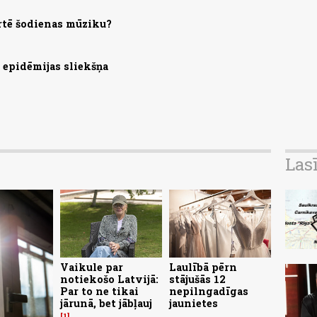
rtē šodienas mūziku?
s epidēmijas sliekšņa
Las
Vaikule par
Laulībā pērn
notiekošo Latvijā:
stājušās 12
Par to ne tikai
nepilngadīgas
jārunā, bet jābļauj
jaunietes
1