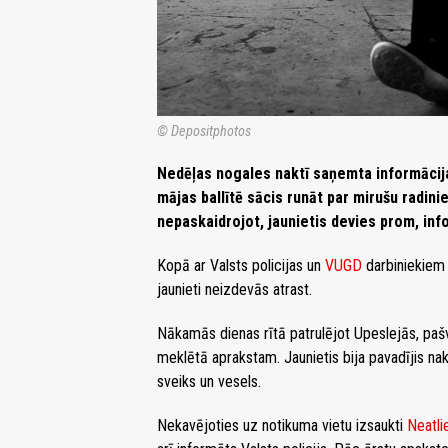
© Depositphotos
Nedēļas nogales naktī saņemta informācija
mājas ballītē sācis runāt par mirušu radini
nepaskaidrojot, jaunietis devies prom, inf
Kopā ar Valsts policijas un
VUGD
darbiniekiem 
jaunieti neizdevās atrast.
Nākamās dienas rītā patrulējot Upeslejās, pašva
meklētā aprakstam. Jaunietis bija pavadījis nakt
sveiks un vesels.
Nekavējoties uz notikuma vietu izsaukti
Neatli