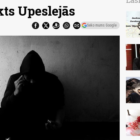
Las
ts Upeslejās
Seko mums Google