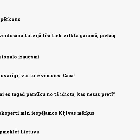
s pērkons
zveidošana Latvijā tīši tiek vilkta garumā, pieļauj
sionālo izaugsmi
svarīgi, vai tu izvemsies. Caca!
lai es tagad pamūku no tā idiota, kas nesas pretī"
eksperti min iespējamos Kijivas mērķus
apmeklēt Lietuvu