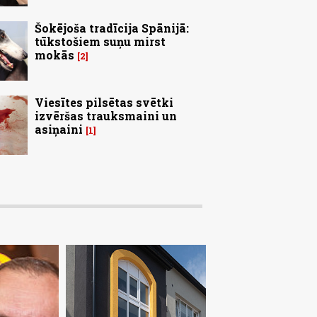
Šokējoša tradīcija Spānijā:
tūkstošiem suņu mirst
mokās
2
Viesītes pilsētas svētki
izvēršas trauksmaini un
asiņaini
1