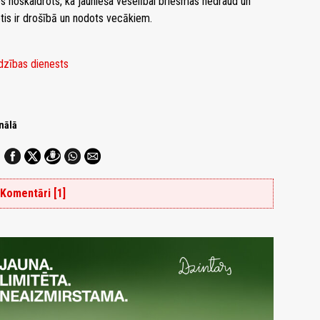
es noskaidrots, ka jaunieša veselībai briesmas nedraud un
etis ir drošībā un nodots vecākiem.
dzības dienests
nālā
Komentāri [1]