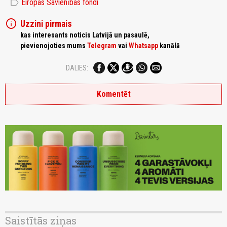
label
Eiropas Savienības fondi
info
Uzzini pirmais
kas interesants noticis Latvijā un pasaulē,
pievienojoties mums
Telegram
vai
Whatsapp
kanālā
DALIES:
Komentēt
Saistītās ziņas