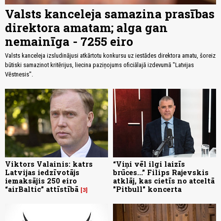
Valsts kanceleja samazina prasības
direktora amatam; alga gan
nemainīga - 7255 eiro
Valsts kanceleja izsludinājusi atkārtotu konkursu uz iestādes direktora amatu, šoreiz
būtiski samazinot kritērijus, liecina paziņojums oficiālajā izdevumā "Latvijas
Vēstnesis".
Viktors Valainis: katrs
“Viņi vēl ilgi laizīs
Latvijas iedzīvotājs
brūces...” Filips Rajevskis
iemaksājis 250 eiro
atklāj, kas cietīs no atceltā
“airBaltic” attīstībā
"Pitbull" koncerta
3