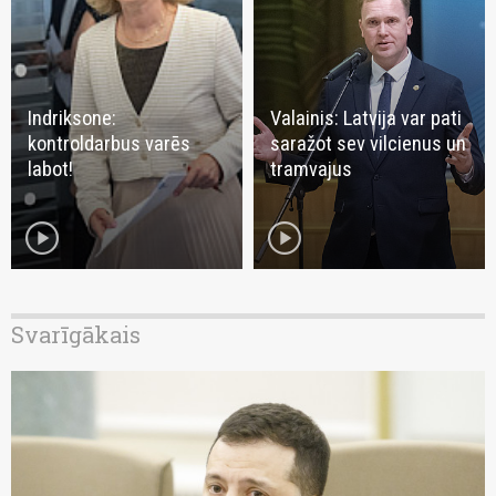
Indriksone:
Valainis: Latvija var pati
kontroldarbus varēs
saražot sev vilcienus un
labot!
tramvajus
play_circle
play_circle
Svarīgākais