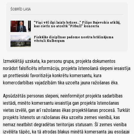
ŠOBRĪD LASA
“Viņi vēl ilgi laizīs brūces...” Filips Rajevskis atklāj,
kas cietīs no atceltā "Pitbull" koncerta
Fiskālās disiplīnas padome nosūta brīdinājuma
vēstuli Kulbergam
Izmeklētāji uzskata, ka personu grupa, projekta dokumentos
norādot falsificētu informāciju, projekta īstenošanā slepeni iesaistīja
un prettiesiski favoritizēja konkrētu komersantu, kura
komercdarbības vajadzībām tika uzcelta jauna ražošanas ēka.
Apsūdzētās personas slepeni, neinformējot projekta sadarbības
iestādi, minēto komersantu iesaistīja gan projekta īstenošanas
vietas izvēlē, gan arī ražošanas ēkas projektēšanas procesā. Turklāt
projekts īstenots un ražošanas ēka uzcelta zemes vienībā, kas
nemaz neatbilst degradētas teritorijas statusam. Šī zemes vienība
izvēlēta tāpēc, ka tā atrodas blakus minētā komersanta jau esošajai