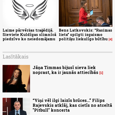
Laime pārvēršas traģēdijā.
Bens Latkovskis: “Rasimas
Sieviete Kuldīgas slimnīcā
lieta” spilgti izgaismo
piedzīvo ko neiedomājamu
politiķu liekulīgo būtību
4
Lasītākais
Jāņa Timmas bijusī sieva liek
noprast, ka ir jaunās attiecībās
1
“Viņi vēl ilgi laizīs brūces...” Filips
Rajevskis atklāj, kas cietīs no atceltā
"Pitbull" koncerta