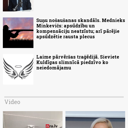
Suņu nošaušanas skandāls. Mednieks
Minkevičs: apsūdzību un
kompensāciju neatzīstu; arī pārējie
apsūdzētie rausta plecus
Laime pārvēršas traģēdijā. Sieviete
Kuldīgas slimnīcā piedzīvo ko
neiedomājamu
Video