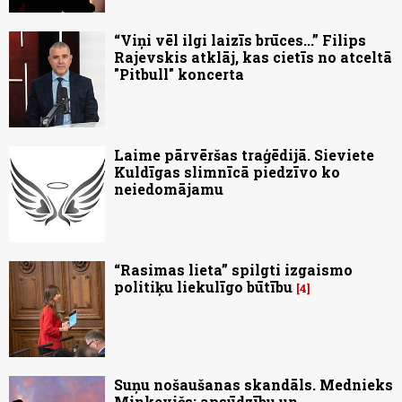
“Viņi vēl ilgi laizīs brūces...” Filips
Rajevskis atklāj, kas cietīs no atceltā
"Pitbull" koncerta
Laime pārvēršas traģēdijā. Sieviete
Kuldīgas slimnīcā piedzīvo ko
neiedomājamu
“Rasimas lieta” spilgti izgaismo
politiķu liekulīgo būtību
4
Suņu nošaušanas skandāls. Mednieks
Minkevičs: apsūdzību un