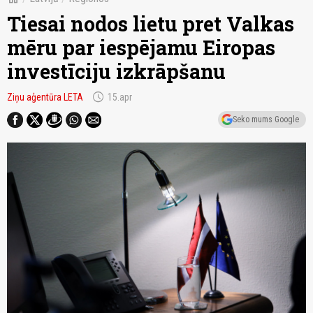
Tiesai nodos lietu pret Valkas
mēru par iespējamu Eiropas
investīciju izkrāpšanu
schedule
Ziņu aģentūra LETA
15.apr
Seko mums Google