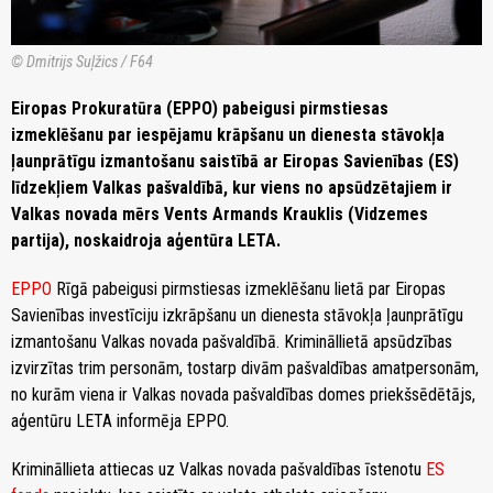
© Dmitrijs Suļžics / F64
Eiropas Prokuratūra (EPPO) pabeigusi pirmstiesas
izmeklēšanu par iespējamu krāpšanu un dienesta stāvokļa
ļaunprātīgu izmantošanu saistībā ar Eiropas Savienības (ES)
līdzekļiem Valkas pašvaldībā, kur viens no apsūdzētajiem ir
Valkas novada mērs Vents Armands Krauklis (Vidzemes
partija), noskaidroja aģentūra LETA.
EPPO
Rīgā pabeigusi pirmstiesas izmeklēšanu lietā par Eiropas
Savienības investīciju izkrāpšanu un dienesta stāvokļa ļaunprātīgu
izmantošanu Valkas novada pašvaldībā. Krimināllietā apsūdzības
izvirzītas trim personām, tostarp divām pašvaldības amatpersonām,
no kurām viena ir Valkas novada pašvaldības domes priekšsēdētājs,
aģentūru LETA informēja EPPO.
Krimināllieta attiecas uz Valkas novada pašvaldības īstenotu
ES