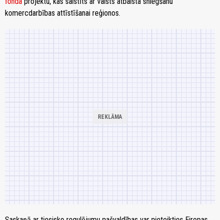
fonda
projektu, kas saistīts ar valsts atbalsta sniegšanu
komercdarbības attīstīšanai reģionos.
Saskaņā ar tiesisko regulējumu pašvaldības var pieteikties Eiropas