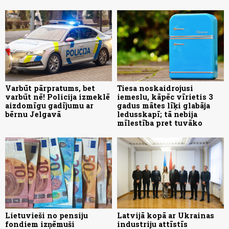
Varbūt pārpratums, bet
Tiesa noskaidrojusi
varbūt nē! Policija izmeklē
iemeslu, kāpēc vīrietis 3
aizdomīgu gadījumu ar
gadus mātes līķi glabāja
bērnu Jelgavā
ledusskapī; tā nebija
mīlestība pret tuvāko
Lietuvieši no pensiju
Latvijā kopā ar Ukrainas
fondiem izņēmuši
industriju attīstīs