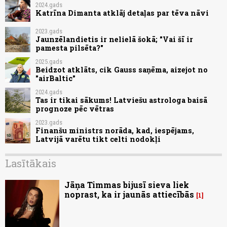
2024.gads
Katrīna Dimanta atklāj detaļas par tēva nāvi
2023.gads
Jaunzēlandietis ir nelielā šokā; "Vai šī ir
pamesta pilsēta?"
2025.gads
Beidzot atklāts, cik Gauss saņēma, aizejot no
"airBaltic"
2024.gads
Tas ir tikai sākums! Latviešu astrologa baisā
prognoze pēc vētras
2023.gads
Finanšu ministrs norāda, kad, iespējams,
Latvijā varētu tikt celti nodokļi
Lasītākais
Jāņa Timmas bijusī sieva liek
noprast, ka ir jaunās attiecībās
1