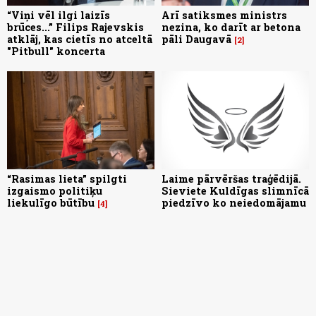
“Viņi vēl ilgi laizīs
Arī satiksmes ministrs
brūces...” Filips Rajevskis
nezina, ko darīt ar betona
atklāj, kas cietīs no atceltā
pāli Daugavā
2
"Pitbull" koncerta
“Rasimas lieta” spilgti
Laime pārvēršas traģēdijā.
izgaismo politiķu
Sieviete Kuldīgas slimnīcā
liekulīgo būtību
piedzīvo ko neiedomājamu
4