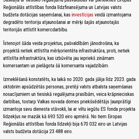
Reģionālās attīstības fonda līdzfinansējuma un Latvijas valsts
budžeta dotācijas saņemšanai, kas
investīcijas
veidā izmantojama
degradēto teritoriju atjaunošanai ar mērķi šajās atjaunotajās
teritorijās attīstīt komercdarbību.
Īstenojot šāda veida projektus, pašvaldībām jānodrošina, ka
projektā netiek attīstīta mērķorientēta infrastruktūra, proti, netiek
attīstīta infrastruktūra, kas izbūvēta jau iepriekš zināmam
komersantam un pielāgota šā komersanta vajadzībām.
Izmeklēšanā konstatēts, ka laikā no 2020. gada jūlija līdz 2023. gada
oktobrim apsūdzētās personas, pretēji valsts atbalsta saņemšanas
nosacījumiem un tiesiskā regulējuma prasībām, veica krāpnieciskas
darbības, tostarp Valkas novada domes priekšsēdētājs ļaunprātīgi
izmantoja savu dienesta stāvokli, lai ar viltu iegūtu ES fonda projekta
līdzekļus ne mazāk kā 693 520 eiro apmērā. No tiem Eiropas
Reģionālās attīstības fonda līdzekļi bija 670 032 eiro un Latvijas
valsts budžeta dotācija 23 488 eiro.