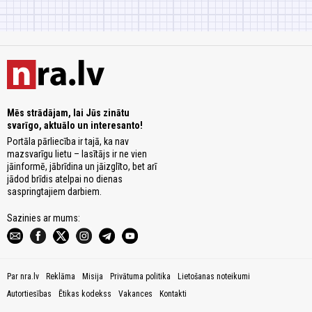
Mēs strādājam, lai Jūs zinātu
svarīgo, aktuālo un interesanto!
Portāla pārliecība ir tajā, ka nav
mazsvarīgu lietu – lasītājs ir ne vien
jāinformē, jābrīdina un jāizglīto, bet arī
jādod brīdis atelpai no dienas
saspringtajiem darbiem.
Sazinies ar mums:
Par nra.lv
Reklāma
Misija
Privātuma politika
Lietošanas noteikumi
Autortiesības
Ētikas kodekss
Vakances
Kontakti