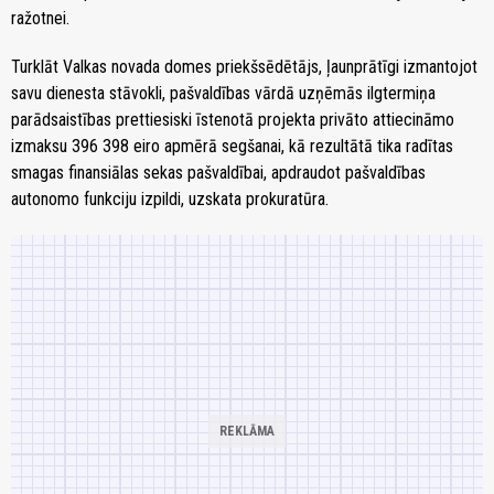
ražotnei.
Turklāt Valkas novada domes priekšsēdētājs, ļaunprātīgi izmantojot
savu dienesta stāvokli, pašvaldības vārdā uzņēmās ilgtermiņa
parādsaistības prettiesiski īstenotā projekta privāto attiecināmo
izmaksu 396 398 eiro apmērā segšanai, kā rezultātā tika radītas
smagas finansiālas sekas pašvaldībai, apdraudot pašvaldības
autonomo funkciju izpildi, uzskata prokuratūra.