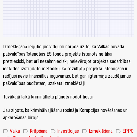
Izmeklēšanā iegūtie pierādījumi norāda uz to, ka Valkas novada
pašvaldības īstenotais ES fonda projekts īstenots ne tikai
prettiesiski, bet arī nesaimnieciski, neievērojot projekta sadarbības
iestādes izstrādāto metodiku, kā rezultātā projekta īstenošana ir
radījusi nevis finansiālus ieguvumus, bet gan ilgtermiņa zaudējumus
pašvaldības budžetam, uzskata izmeklētāji.
Tuvākajā laikā krimināllietu plānots nodot tiesai.
Jau ziņots, ka kriminālvajāšanu rosināja Korupcijas novēršanas un
apkarošanas birojs.
label
label
label
label
label
Valka
Krāpšana
Investīcijas
Izmeklēšana
EPPO