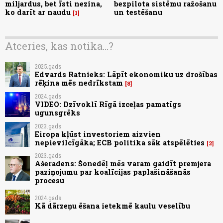
miljardus, bet īsti nezina,
bezpilota sistēmu ražošanu
ko darīt ar naudu
un testēšanu
1
Atceries, kas notika...?
2025.gads
Edvards Ratnieks: Lāpīt ekonomiku uz drošības
rēķina mēs nedrīkstam
8
2024.gads
VIDEO: Dzīvoklī Rīgā izceļas pamatīgs
ugunsgrēks
2023.gads
Eiropa kļūst investoriem aizvien
nepievilcīgāka; ECB politika sāk atspēlēties
2
2023.gads
Ašeradens: Šonedēļ mēs varam gaidīt premjera
paziņojumu par koalīcijas paplašināšanās
procesu
2024.gads
Kā dārzeņu ēšana ietekmē kaulu veselību