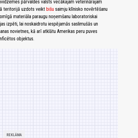
umvidzemes pārvaldes valsts vecākajam veterinārajam
 teritorijā uzdots veikt
bišu
saimju klīnisko novērtēšanu
zdomīgā materiāla paraugu noņemšanu laboratoriskai
jas izpēti, lai noskaidrotu iespējamās saslimušās un
šanas novietnes, kā arī atklātu Amerikas peru puves
nficētos objektus.