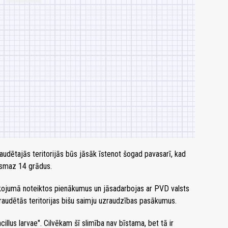
udētajās teritorijās būs jāsāk īstenot šogad pavasarī, kad
ismaz 14 grādus.
rīkojumā noteiktos pienākumus un jāsadarbojas ar PVD valsts
audētās teritorijas bišu saimju uzraudzības pasākumus.
illus larvae". Cilvēkam šī slimība nav bīstama, bet tā ir