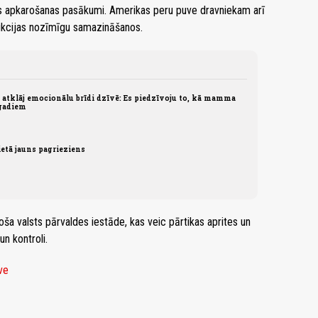
tās apkarošanas pasākumi. Amerikas peru puve dravniekam arī
dukcijas nozīmīgu samazināšanos.
atklāj emocionālu brīdi dzīvē: Es piedzīvoju to, kā mamma
 gadiem
etā jauns pagrieziens
a valsts pārvaldes iestāde, kas veic pārtikas aprites un
n kontroli.
ve