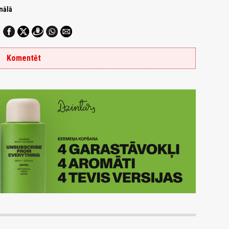
nālā
Komentēt