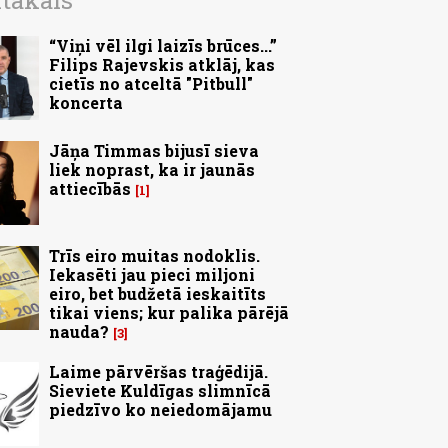
ītākais
“Viņi vēl ilgi laizīs brūces...”
Filips Rajevskis atklāj, kas
cietīs no atceltā "Pitbull"
koncerta
Jāņa Timmas bijusī sieva
liek noprast, ka ir jaunās
attiecībās
1
Trīs eiro muitas nodoklis.
Iekasēti jau pieci miljoni
eiro, bet budžetā ieskaitīts
tikai viens; kur palika pārējā
nauda?
3
Laime pārvēršas traģēdijā.
Sieviete Kuldīgas slimnīcā
piedzīvo ko neiedomājamu