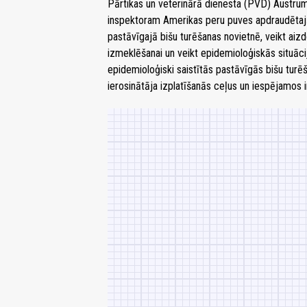
Pārtikas un veterinārā dienesta (PVD) Austr
inspektoram Amerikas peru puves apdraudētajā
pastāvīgajā bišu turēšanas novietnē, veikt ai
izmeklēšanai un veikt epidemioloģiskās situāci
epidemioloģiski saistītās pastāvīgās bišu turē
ierosinātāja izplatīšanās ceļus un iespējamos i