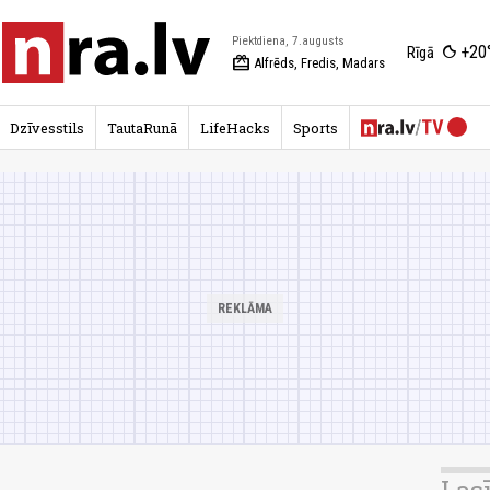
Piektdiena, 7.augusts
+20
Rīgā
redeem
Alfrēds, Fredis, Madars
Dzīvesstils
TautaRunā
LifeHacks
Sports