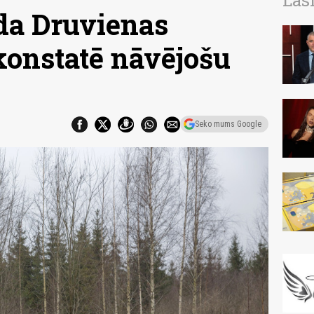
Las
da Druvienas
konstatē nāvējošu
Seko mums Google