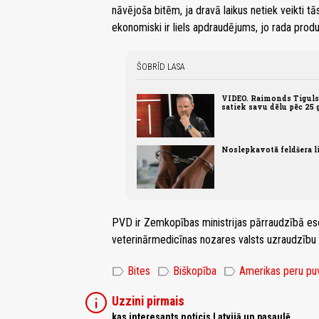
nāvējoša bitēm, ja dravā laikus netiek veikti 
ekonomiski ir liels apdraudējums, jo rada pro
ŠOBRĪD LASA
VIDEO. Raimonds Tiguls 
satiek savu dēlu pēc 25
Noslepkavotā feldšera li
PVD ir Zemkopības ministrijas pārraudzībā esoš
veterinārmedicīnas nozares valsts uzraudzību u
label
label
label
Bites
Biškopība
Amerikas peru pu
info
Uzzini pirmais
kas interesants noticis Latvijā un pasaulē,