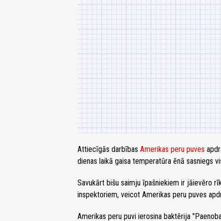
Attiecīgās darbības
Amerikas peru puves
apdra
dienas laikā gaisa temperatūra ēnā sasniegs v
Savukārt bišu saimju īpašniekiem ir jāievēro 
inspektoriem, veicot Amerikas peru puves apdr
Amerikas peru puvi ierosina baktērija "Paenobac