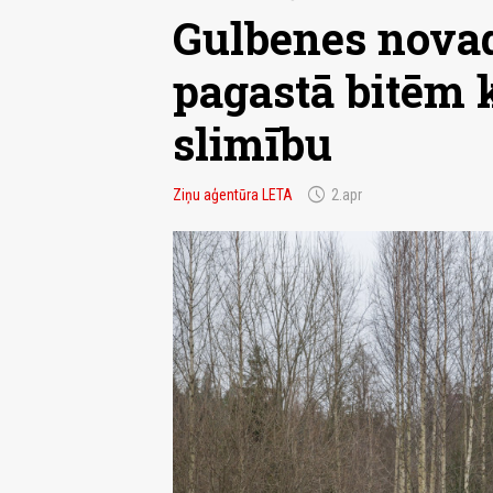
Gulbenes nova
pagastā bitēm 
slimību
schedule
Ziņu aģentūra LETA
2.apr