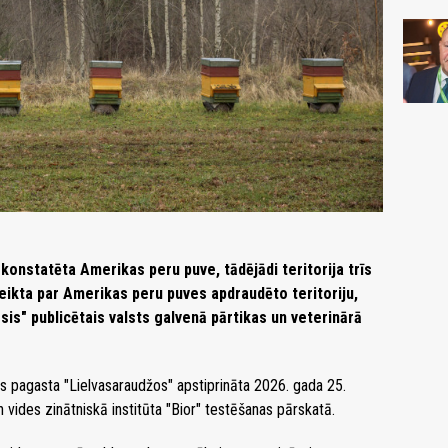
onstatēta Amerikas peru puve, tādējādi teritorija trīs
teikta par Amerikas peru puves apdraudēto teritoriju,
esis" publicētais valsts galvenā pārtikas un veterinārā
 pagasta "Lielvasaraudžos" apstiprināta 2026. gada 25.
 vides zinātniskā institūta "Bior" testēšanas pārskatā.