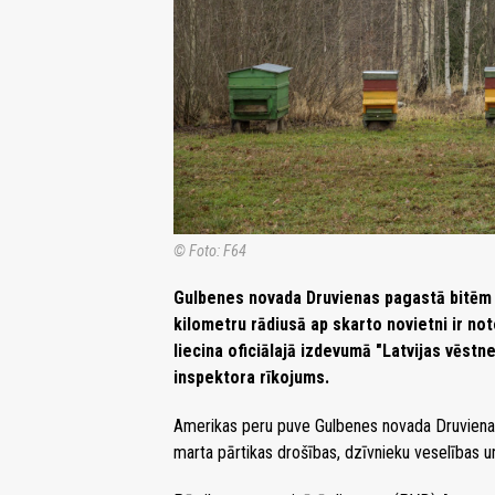
© Foto: F64
Gulbenes novada Druvienas pagastā bitēm k
kilometru rādiusā ap skarto novietni ir no
liecina oficiālajā izdevumā "Latvijas vēstn
inspektora rīkojums.
Amerikas peru puve Gulbenes novada Druvienas
marta pārtikas drošības, dzīvnieku veselības un