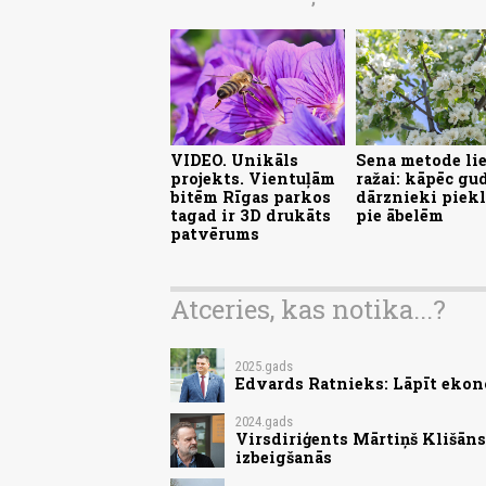
VIDEO. Unikāls
Sena metode lie
projekts. Vientuļām
ražai: kāpēc gu
bitēm Rīgas parkos
dārznieki piek
tagad ir 3D drukāts
pie ābelēm
patvērums
Atceries, kas notika...?
2025.gads
Edvards Ratnieks: Lāpīt ekon
2024.gads
Virsdiriģents Mārtiņš Klišān
izbeigšanās