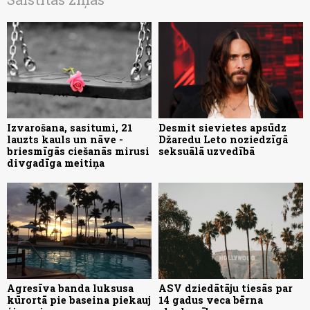
Izvarošana, sasitumi, 21
Desmit sievietes apsūdz
lauzts kauls un nāve -
Džaredu Leto noziedzīgā
briesmīgās ciešanās mirusi
seksuālā uzvedībā
divgadīga meitiņa
Agresīva banda luksusa
ASV dziedātāju tiesās par
kūrortā pie baseina piekauj
14 gadus veca bērna