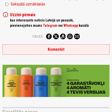
label
Seksuālā uzmākšanās
info
Uzzini pirmais
kas interesants noticis Latvijā un pasaulē,
pievienojoties mums
Telegram
vai
Whatsapp
kanālā
DALIES:
Komentēt
Saistītās ziņas