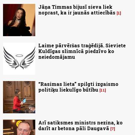
Jāņa Timmas bijusī sieva liek
noprast, ka ir jaunās attiecībās
1
Laime pārvēršas traģēdijā. Sieviete
Kuldīgas slimnīcā piedzīvo ko
neiedomājamu
“Rasimas lieta” spilgti izgaismo
politiķu liekulīgo būtību
11
Arī satiksmes ministrs nezina, ko
darīt ar betona pāli Daugavā
7