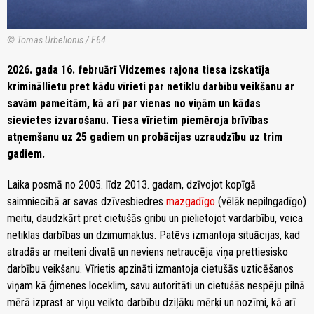
© Tomas Urbelionis / F64
2026. gada 16. februārī Vidzemes rajona tiesa izskatīja
krimināllietu pret kādu vīrieti par netiklu darbību veikšanu ar
savām pameitām, kā arī par vienas no viņām un kādas
sievietes izvarošanu. Tiesa vīrietim piemēroja brīvības
atņemšanu uz 25 gadiem un probācijas uzraudzību uz trim
gadiem.
Laika posmā no 2005. līdz 2013. gadam, dzīvojot kopīgā
saimniecībā ar savas dzīvesbiedres
mazgadīgo
(vēlāk nepilngadīgo)
meitu, daudzkārt pret cietušās gribu un pielietojot vardarbību, veica
netiklas darbības un dzimumaktus. Patēvs izmantoja situācijas, kad
atradās ar meiteni divatā un neviens netraucēja viņa prettiesisko
darbību veikšanu. Vīrietis apzināti izmantoja cietušās uzticēšanos
viņam kā ģimenes loceklim, savu autoritāti un cietušās nespēju pilnā
mērā izprast ar viņu veikto darbību dziļāku mērķi un nozīmi, kā arī