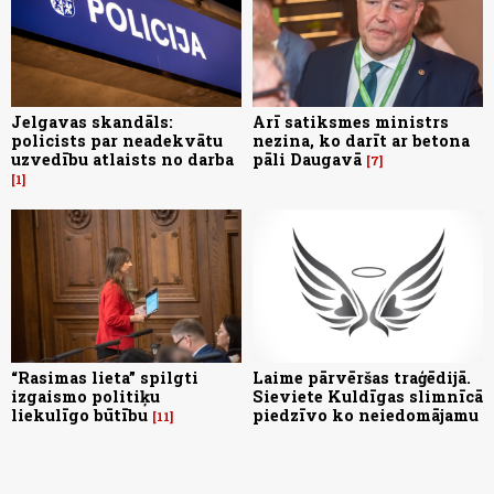
Jelgavas skandāls:
Arī satiksmes ministrs
policists par neadekvātu
nezina, ko darīt ar betona
uzvedību atlaists no darba
pāli Daugavā
7
1
“Rasimas lieta” spilgti
Laime pārvēršas traģēdijā.
izgaismo politiķu
Sieviete Kuldīgas slimnīcā
liekulīgo būtību
piedzīvo ko neiedomājamu
11