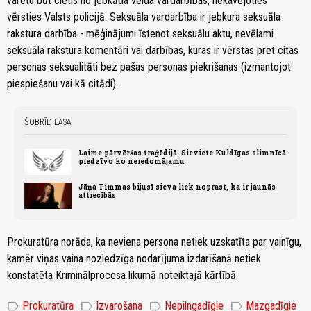
varētu būt cietis no jebkāda veida vardarbības, nekavējoties
vērsties Valsts policijā. Seksuāla vardarbība ir jebkura seksuāla
rakstura darbība - mēģinājumi īstenot seksuālu aktu, nevēlami
seksuāla rakstura komentāri vai darbības, kuras ir vērstas pret citas
personas seksualitāti bez pašas personas piekrišanas (izmantojot
piespiešanu vai kā citādi).
ŠOBRĪD LASA
Laime pārvēršas traģēdijā. Sieviete Kuldīgas slimnīcā
piedzīvo ko neiedomājamu
Jāņa Timmas bijusī sieva liek noprast, ka ir jaunās
attiecībās
Prokuratūra norāda, ka neviena persona netiek uzskatīta par vainīgu,
kamēr viņas vaina noziedzīga nodarījuma izdarīšanā netiek
konstatēta Kriminālprocesa likumā noteiktajā kārtībā.
label
label
label
label
Prokuratūra
Izvarošana
Nepilngadīgie
Mazgadīgie