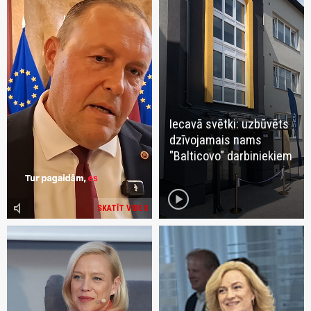
Iecavā svētki: uzbūvēts
dzīvojamais nams
"Balticovo" darbiniekiem
play_circle
volume_mute
SKATĪT VIDEO