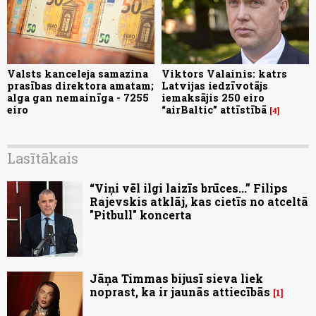
Valsts kanceleja samazina
Viktors Valainis: katrs
prasības direktora amatam;
Latvijas iedzīvotājs
alga gan nemainīga - 7255
iemaksājis 250 eiro
eiro
“airBaltic” attīstībā
4
Lasītākais
“Viņi vēl ilgi laizīs brūces...” Filips
Rajevskis atklāj, kas cietīs no atceltā
"Pitbull" koncerta
Jāņa Timmas bijusī sieva liek
noprast, ka ir jaunās attiecībās
1