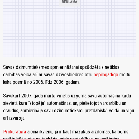
Savas dzimumtieksmes apmierināšanai apsūdzētais netiklas
darbības veica arī ar savas dzīvesbiedres otru
nepilngadīgo
meitu
laika posmā no 2005. līdz 2006. gadam.
Savukārt 2007. gada martā vīrietis uzņēma savā automašīnā kādu
sievieti, kura “stopēja” automašīnas, un, pielietojot vardarbību un
draudus, apmierināja savu dzimumtieksmi pretdabiskā veidā un viņu
arī izvaroja.
Prokuratūra
aicina ikvienu, ja ir kaut mazākās aizdomas, ka bērns