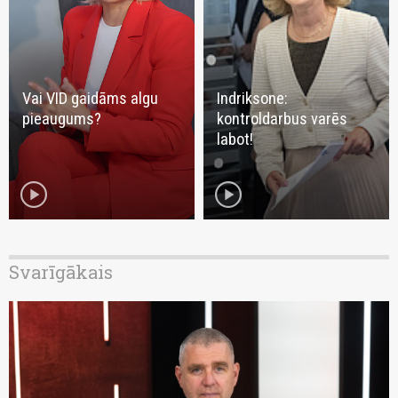
Vai VID gaidāms algu
Indriksone:
pieaugums?
kontroldarbus varēs
labot!
play_circle
play_circle
Svarīgākais