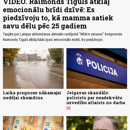
VIDEO. Raimonds Tiguls atklāj
emocionālu brīdi dzīvē: Es
piedzīvoju to, kā mamma satiek
savu dēlu pēc 25 gadiem
Taujāts par Latvijas atdzimšanas atmiņām raidījumā "NRA.lv sarunas" komponists
Raimonds Tiguls atklāj kādu īpaši emocionālu mirkli, ko piedzīvojis.
Laika prognoze nākamajai
Jelgavas skandāls:
nedēļai skumdina
policists par neadekvātu
uzvedību atlaists no darba
1