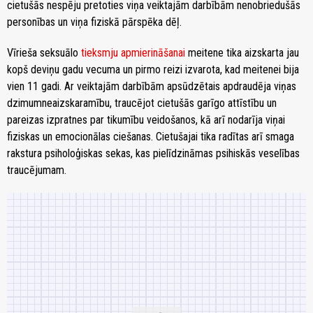
cietušās nespēju pretoties viņa veiktajām darbībām nenobriedušās
personības un viņa fiziskā pārspēka dēļ.
Vīrieša seksuālo
tieksmju apmierināšanai
meitene tika aizskarta jau
kopš deviņu gadu vecuma un pirmo reizi izvarota, kad meitenei bija
vien 11 gadi. Ar veiktajām darbībām apsūdzētais apdraudēja viņas
dzimumneaizskaramību, traucējot cietušās garīgo attīstību un
pareizas izpratnes par tikumību veidošanos, kā arī nodarīja viņai
fiziskas un emocionālas ciešanas. Cietušajai tika radītas arī smaga
rakstura psiholoģiskas sekas, kas pielīdzināmas psihiskās veselības
traucējumam.