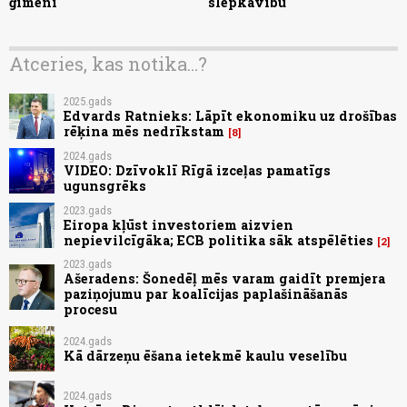
ģimeni
slepkavību
Atceries, kas notika...?
2025.gads
Edvards Ratnieks: Lāpīt ekonomiku uz drošības
rēķina mēs nedrīkstam
8
2024.gads
VIDEO: Dzīvoklī Rīgā izceļas pamatīgs
ugunsgrēks
2023.gads
Eiropa kļūst investoriem aizvien
nepievilcīgāka; ECB politika sāk atspēlēties
2
2023.gads
Ašeradens: Šonedēļ mēs varam gaidīt premjera
paziņojumu par koalīcijas paplašināšanās
procesu
2024.gads
Kā dārzeņu ēšana ietekmē kaulu veselību
2024.gads