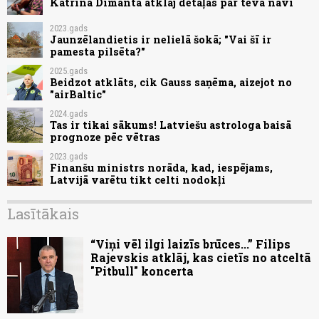
Katrīna Dimanta atklāj detaļas par tēva nāvi
2023.gads
Jaunzēlandietis ir nelielā šokā; "Vai šī ir
pamesta pilsēta?"
2025.gads
Beidzot atklāts, cik Gauss saņēma, aizejot no
"airBaltic"
2024.gads
Tas ir tikai sākums! Latviešu astrologa baisā
prognoze pēc vētras
2023.gads
Finanšu ministrs norāda, kad, iespējams,
Latvijā varētu tikt celti nodokļi
Lasītākais
“Viņi vēl ilgi laizīs brūces...” Filips
Rajevskis atklāj, kas cietīs no atceltā
"Pitbull" koncerta