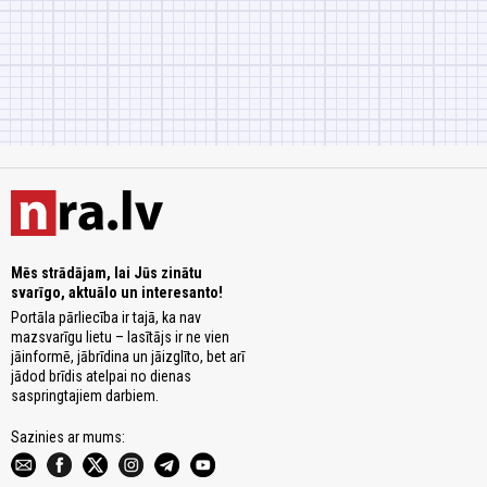
Mēs strādājam, lai Jūs zinātu
svarīgo, aktuālo un interesanto!
Portāla pārliecība ir tajā, ka nav
mazsvarīgu lietu – lasītājs ir ne vien
jāinformē, jābrīdina un jāizglīto, bet arī
jādod brīdis atelpai no dienas
saspringtajiem darbiem.
Sazinies ar mums: