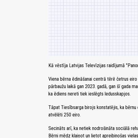
Kā vēstīja Latvijas Televīzijas raidījumā "Pa
Viena bērna ēdināšanai centrā tērē četrus eiro 
pārbaužu laikā gan 2023. gadā, gan šī gada mar
ka ēdiens nereti tiek ieslēgts ledusskapjos.
Tāpat Tiesībsarga birojs konstatējis, ka bērn
atvēlēti 250 eiro.
Secināts arī, ka netiek nodrošināta sociālā reha
Bērni mēdz klaiņot un lietot apreibinošas vielas