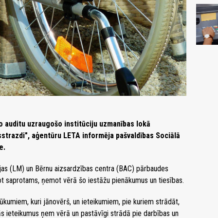
o auditu uzraugošo institūciju uzmanības lokā
strazdi", aģentūru LETA informēja pašvaldības Sociālā
e.
trijas (LM) un Bērnu aizsardzības centra (BAC) pārbaudes
sot saprotams, ņemot vērā šo iestāžu pienākumus un tiesības.
rūkumiem, kuri jānovērš, un ieteikumiem, pie kuriem strādāt,
žās ieteikumus ņem vērā un pastāvīgi strādā pie darbības un