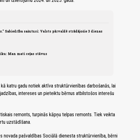
aiti un izlietojumu 2024. un 2025. gadā.
" Sabiedrība sašutusi: Valsts pārvaldē strādājošie 3 dienas
tiku: Man mati ceļas stāvus
ā katru gadu notiek aktīva struktūrvienības darbošanās, lai
ajadzības, intereses un pieteiktu bērnus atbilstošos interešu
tiskais remonts, turpinās kāpņu telpas remonts. Tiek veikta
ārtu uzstādīšana.
es novada pašvaldības Sociālā dienesta struktūrvienība, bērni