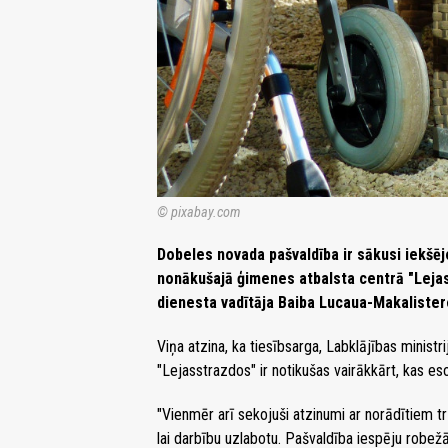
© pixabay.com
Dobeles novada pašvaldība ir sākusi iekšēj
nonākušajā ģimenes atbalsta centrā "Lejas
dienesta vadītāja Baiba Lucaua-Makalister
Viņa atzina, ka tiesībsarga, Labklājības minis
"Lejasstrazdos" ir notikušas vairākkārt, kas e
"Vienmēr arī sekojuši atzinumi ar norādītiem t
lai darbību uzlabotu. Pašvaldība iespēju robe