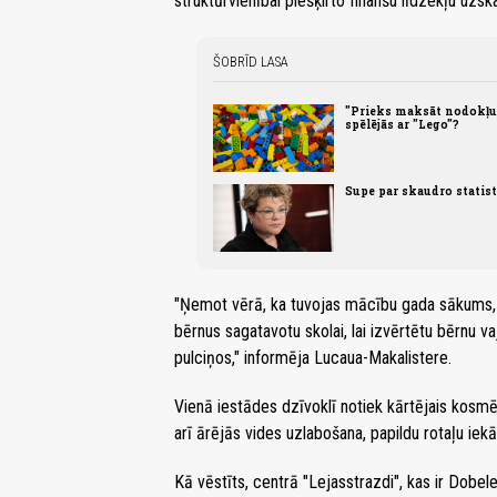
struktūrvienībai piešķirto finanšu līdzekļu uzsk
ŠOBRĪD LASA
"Prieks maksāt nodokļus.
spēlējās ar "Lego"?
Supe par skaudro statis
"Ņemot vērā, ka tuvojas mācību gada sākums, k
bērnus sagatavotu skolai, lai izvērtētu bērnu v
pulciņos," informēja Lucaua-Makalistere.
Vienā iestādes dzīvoklī notiek kārtējais kosmē
arī ārējās vides uzlabošana, papildu rotaļu iek
Kā vēstīts, centrā "Lejasstrazdi", kas ir Dobel