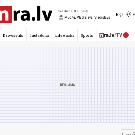
Sestdiena, 8.augusts
+
Rīgā
redeem
Mudīte, Vladislava, Vladislavs
Dzīvesstils
TautaRunā
LifeHacks
Sports