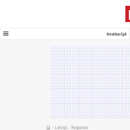
menu
Neatkarīgā
home
/
Latvijā
/
Reģionos