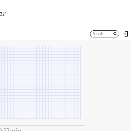
22°
login
search