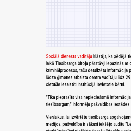
Sociālā dienesta vadītāja
klāstīja, ka pēdējā t
laikā Tiesībsarga biroja pārstāvji iepazinās ar 
kriminālprocesos, taču detalizēta informācija p
lūdza ģimenes atbalsta centra vadītāju līdz 29
cietušie iesaistīti institūcijā ievietotie bērni.
"Tika pieprasīta visa nepieciešamā informācija
tiesībsargam," informēja pašvaldības iestādes 
Vienlaikus, lai izvērtētu tiesībsarga apgalvoju
medijos, pašvaldība ir sākusi iekšējo auditu "L