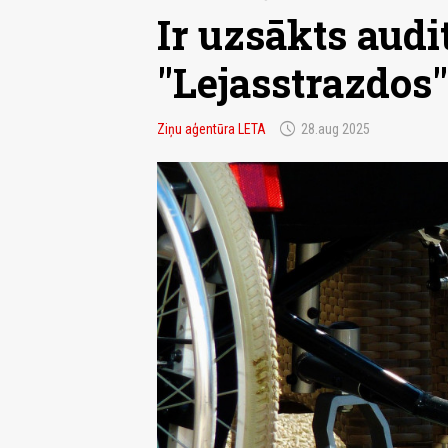
Ir uzsākts audi
"Lejasstrazdos"
schedule
Ziņu aģentūra LETA
28.aug 2025