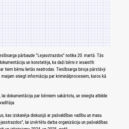
iesībsarga pārbaude "Lejasstrazdos" notika 20. martā. Tās
dokumentāciju un konstatēja, ka daži bērni ir iesaistīti
ar tiem bērnu lietās neatrodas. Tiesībsarga biroja pārstāvji
. maijam sniegt informāciju par kriminālprocesiem, kuros kā
, lai dokumentāciju par bērniem sakārtotu, un sniegta atbilde
vadītāja.
mus, kas izskanēja diskusijā ar pašvaldības vadību un masu
ejasstrazdos", lai izvērtētu darba organizāciju un pašvaldības