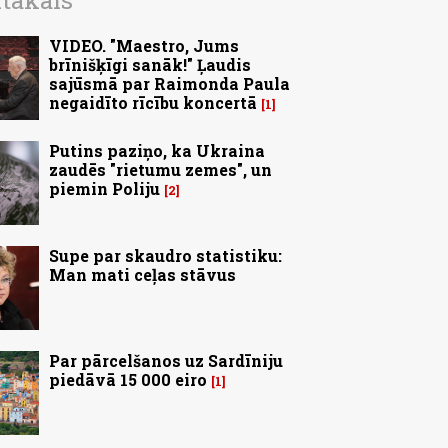
ītākais
VIDEO. "Maestro, Jums
brīnišķīgi sanāk!" Ļaudis
sajūsmā par Raimonda Paula
negaidīto rīcību koncertā
1
Putins paziņo, ka Ukraina
zaudēs "rietumu zemes", un
piemin Poliju
2
Supe par skaudro statistiku:
Man mati ceļas stāvus
Par pārcelšanos uz Sardīniju
piedāvā 15 000 eiro
1