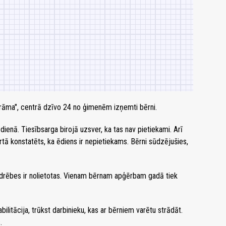
norāma", centrā dzīvo 24 no ģimenēm izņemti bērni.
dienā. Tiesībsarga birojā uzsver, ka tas nav pietiekami. Arī
tā konstatēts, ka ēdiens ir nepietiekams. Bērni sūdzējušies,
u drēbes ir nolietotas. Vienam bērnam apģērbam gadā tiek
bilitācija, trūkst darbinieku, kas ar bērniem varētu strādāt.
.