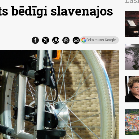
Las
ts bēdīgi slavenajos
Seko mums Google