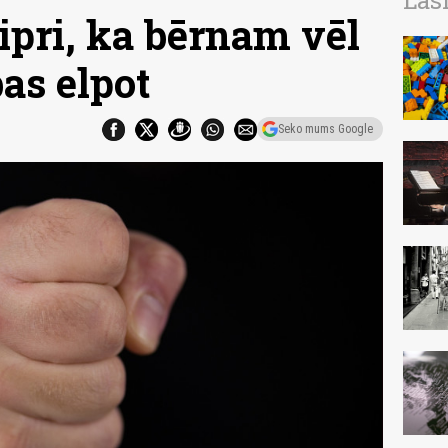
Las
tipri, ka bērnam vēl
bas elpot
Seko mums Google