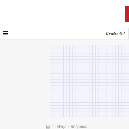
menu
Neatkarīgā
home
/
Latvijā
/
Reģionos