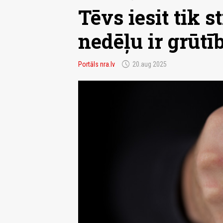
Tēvs iesit tik s
nedēļu ir grūtī
schedule
Portāls nra.lv
20.aug 2025