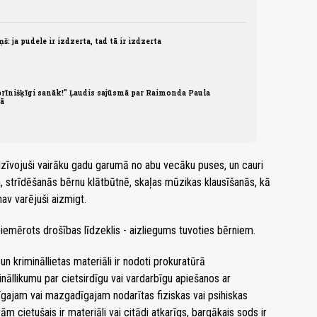
: ja pudele ir izdzerta, tad tā ir izdzerta
rīnišķīgi sanāk!" Ļaudis sajūsmā par Raimonda Paula
tā
edzīvojuši vairāku gadu garumā no abu vecāku puses, un cauri
a, strīdēšanās bērnu klātbūtnē, skaļas mūzikas klausīšanās, kā
av varējuši aizmigt.
iemērots drošības līdzeklis - aizliegums tuvoties bērniem.
 krimināllietas materiāli ir nodoti prokuratūrā
nāllikumu par cietsirdīgu vai vardarbīgu apiešanos ar
īgajam vai mazgadīgajam nodarītas fiziskas vai psihiskas
m cietušais ir materiāli vai citādi atkarīgs, bargākais sods ir