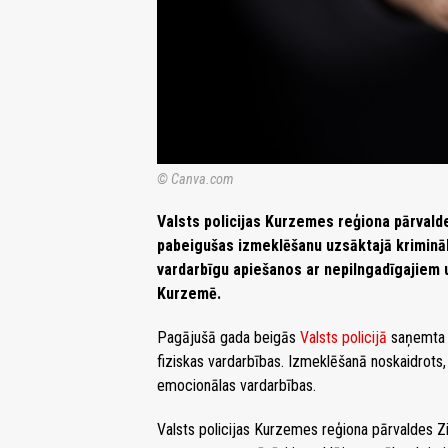
© Canva.com
Valsts policijas Kurzemes reģiona pārval
pabeigušas izmeklēšanu uzsāktajā kriminā
vardarbīgu apiešanos ar nepilngadīgajiem 
Kurzemē.
Pagājušā gada beigās
Valsts policijā
saņemta i
fiziskas vardarbības. Izmeklēšanā noskaidrots
emocionālas vardarbības.
Valsts policijas Kurzemes reģiona pārvaldes 