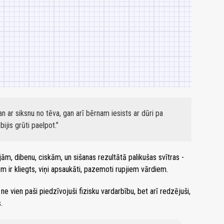
an ar siksnu no tēva, gan arī bērnam iesists ar dūri pa
jis grūti paelpot.
ām, dibenu, ciskām, un sišanas rezultātā palikušas svītras -
em ir kliegts, viņi apsaukāti, pazemoti rupjiem vārdiem.
ne vien paši piedzīvojuši fizisku vardarbību, bet arī redzējuši,
.