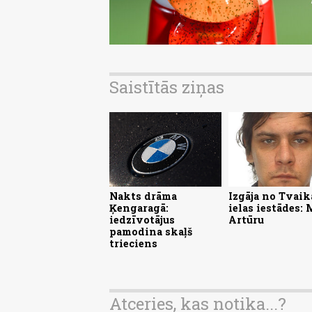
Saistītās ziņas
Nakts drāma
Izgāja no Tvaik
Ķengaragā:
ielas iestādes:
iedzīvotājus
Artūru
pamodina skaļš
trieciens
Atceries, kas notika...?