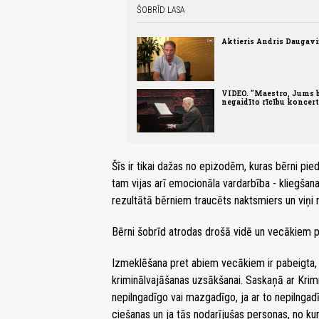
ŠOBRĪD LASA
Aktieris Andris Daugaviņš
VIDEO. "Maestro, Jums b
negaidīto rīcību koncer
Šīs ir tikai dažas no epizodēm, kuras bērni pi
tam vijas arī emocionāla vardarbība - kliegšan
rezultātā bērniem traucēts naktsmiers un viņi n
Bērni šobrīd atrodas drošā vidē un vecākiem p
Izmeklēšana pret abiem vecākiem ir pabeigta, un
kriminālvajāšanas uzsākšanai. Saskaņā ar Krimi
nepilngadīgo vai mazgadīgo, ja ar to nepilngad
ciešanas un ja tās nodarījušas personas, no kurā