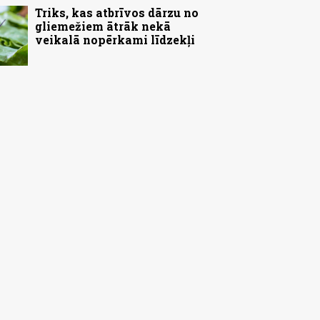
Triks, kas atbrīvos dārzu no
gliemežiem ātrāk nekā
veikalā nopērkami līdzekļi