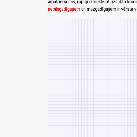
amatpersonas, rūpīgi izmeklējot uzsākto krimi
nepilngadīgajiem
un mazgadīgajiem ir vērsta v