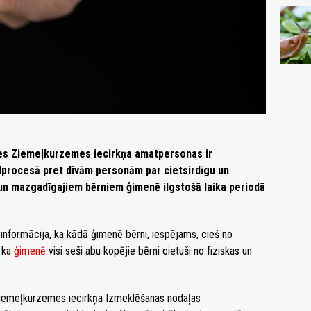
des Ziemeļkurzemes iecirkņa amatpersonas ir
lprocesā pret divām personām par cietsirdīgu un
un mazgadīgajiem bērniem ģimenē ilgstošā laika periodā
nformācija, ka kādā ģimenē bērni, iespējams, cieš no
, ka
ģimenē
visi seši abu kopējie bērni cietuši no fiziskas un
Ziemeļkurzemes iecirkņa Izmeklēšanas nodaļas