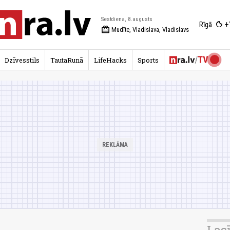
Sestdiena, 8.augusts
+
Rīgā
redeem
Mudīte, Vladislava, Vladislavs
Dzīvesstils
TautaRunā
LifeHacks
Sports