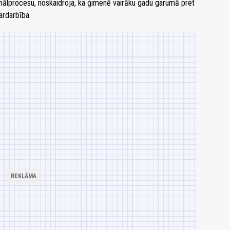
nālprocesu, noskaidroja, ka ģimenē vairāku gadu garumā pret
ardarbība.