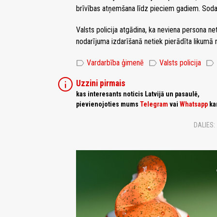
brīvības atņemšana līdz pieciem gadiem. Soda
Valsts policija atgādina, ka neviena persona ne
nodarījuma izdarīšanā netiek pierādīta likumā n
label
label
label
Vardarbība ģimenē
Valsts policija
info
Uzzini pirmais
kas interesants noticis Latvijā un pasaulē,
pievienojoties mums
Telegram
vai
Whatsapp
ka
DALIES: