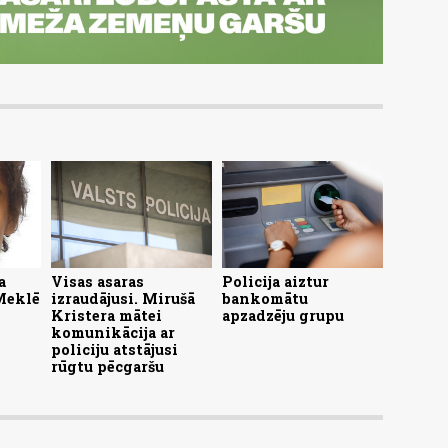
a
Visas asaras
Policija aiztur
 Meklē
izraudājusi. Mirušā
bankomātu
Kristera mātei
apzadzēju grupu
komunikācija ar
policiju atstājusi
rūgtu pēcgaršu