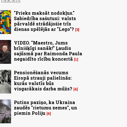
ītākais
"Prieks maksāt nodokļus."
Sabiedrība sašutusi: valsts
pārvaldē strādājošie trīs
dienas spēlējās ar "Lego"?
3
VIDEO. "Maestro, Jums
brīnišķīgi sanāk!" Ļaudis
sajūsmā par Raimonda Paula
negaidīto rīcību koncertā
1
Pensionēšanās vecums
Eiropā strauji palielinās:
kurās valstīs būs
visgarākais darba mūžs?
4
Putins paziņo, ka Ukraina
zaudēs "rietumu zemes", un
piemin Poliju
6