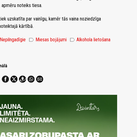
 apmēru noteiks tiesa.
tiek uzskatīta par vainīgu, kamēr tās vaina noziedzīga
oteiktajā kārtībā.
label
label
Nepilngadīgie
Miesas bojājumi
Alkohola lietošana
nālā