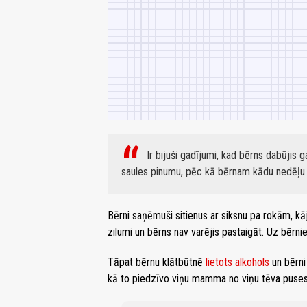
Ir bijuši gadījumi, kad bērns dabūjis g
saules pinumu, pēc kā bērnam kādu nedēļu bi
Bērni saņēmuši sitienus ar siksnu pa rokām, kāj
zilumi un bērns nav varējis pastaigāt. Uz bērni
Tāpat bērnu klātbūtnē
lietots alkohols
un bērni 
kā to piedzīvo viņu mamma no viņu tēva puses