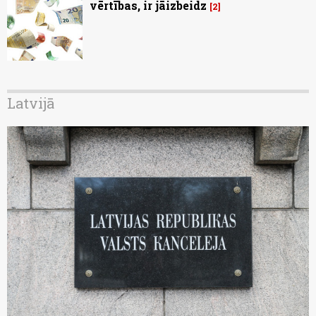
vērtības, ir jāizbeidz
2
Latvijā