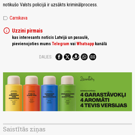
notikušo Valsts policijā ir uzsākts kriminālprocess.
label
Carnikava
info
Uzzini pirmais
kas interesants noticis Latvijā un pasaulē,
pievienojoties mums
Telegram
vai
Whatsapp
kanālā
DALIES:
Saistītās ziņas