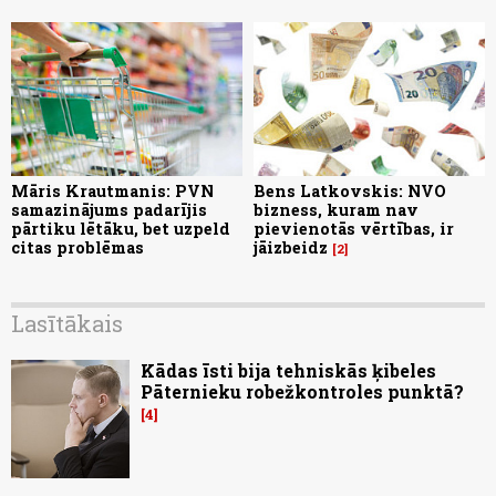
Māris Krautmanis: PVN
Bens Latkovskis: NVO
samazinājums padarījis
bizness, kuram nav
pārtiku lētāku, bet uzpeld
pievienotās vērtības, ir
citas problēmas
jāizbeidz
2
Lasītākais
Kādas īsti bija tehniskās ķibeles
Pāternieku robežkontroles punktā?
4