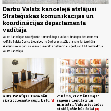
Darbu Valsts kancelejā atstājusi
Stratēģiskās komunikācijas un
koordinācijas departamenta
vadītāja
Valsts kancelejas Stratēģiskās komunikācijas un koordinācijas departamenta
vadītāja Solvita Denisa-Liepniece no šodienas atstājusi amatu, lai turpinātu
akadēmisko karjeru un vairāk pievērstos pētniecībai, aģentūra LETA noskaidroja
Valsts kancelejā.
Kurš vainīgs? Tiesa sāk
Zināms, cik nākamgad
skatīt nošauto suņu lietu
saņems deputāti un
1
ministri. Valsts iestādēs
strādājošie būs šokā
3