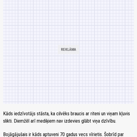
Kāds iedzīvotājs stāsta, ka cilvēks braucis ar riteni un viņam kļuvis
slikti. Diemžēl arī mediķiem nav izdevies glābt viņa dzīvību.
Bojāgājušais ir kāds aptuveni 70 gadus vecs vīrietis. Šobrīd par