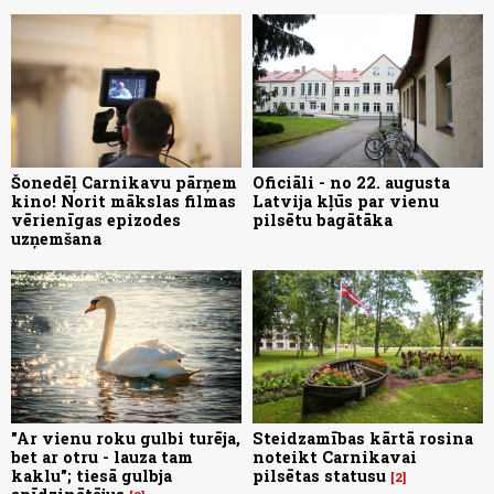
Šonedēļ Carnikavu pārņem
Oficiāli - no 22. augusta
kino! Norit mākslas filmas
Latvija kļūs par vienu
vērienīgas epizodes
pilsētu bagātāka
uzņemšana
"Ar vienu roku gulbi turēja,
Steidzamības kārtā rosina
bet ar otru - lauza tam
noteikt Carnikavai
kaklu"; tiesā gulbja
pilsētas statusu
2