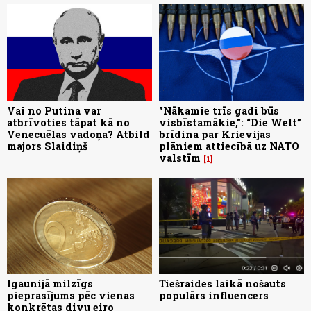
Vai no Putina var
"Nākamie trīs gadi būs
atbrīvoties tāpat kā no
visbīstamākie,": “Die Welt”
Venecuēlas vadoņa? Atbild
brīdina par Krievijas
majors Slaidiņš
plāniem attiecībā uz NATO
valstīm
1
Igaunijā milzīgs
Tiešraides laikā nošauts
pieprasījums pēc vienas
populārs influencers
konkrētas divu eiro