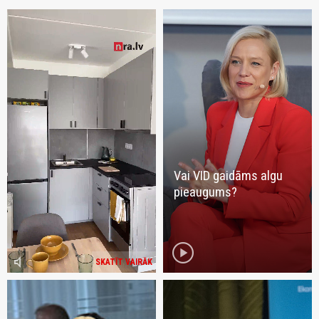
Vai VID gaidāms algu
pieaugums?
play_circle
volume_mute
SKATĪT VAIRĀK