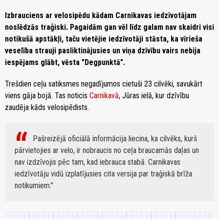
Izbrauciens ar velosipēdu kādam Carnikavas iedzīvotājam
noslēdzās traģiski. Pagaidām gan vēl līdz galam nav skaidri visi
notikušā apstākļi, taču vietējie iedzīvotāji stāsta, ka vīrieša
veselība strauji pasliktinājusies un viņa dzīvību vairs nebija
iespējams glābt, vēsta "Degpunktā".
Trešdien ceļu satiksmes negadījumos cietuši 23 cilvēki, savukārt
viens gāja bojā. Tas noticis
Carnikavā
, Jūras ielā, kur dzīvību
zaudēja kāds velosipēdists.
Pašreizējā oficiālā informācija liecina, ka cilvēks, kurš
pārvietojies ar velo, ir nobraucis no ceļa braucamās daļas un
nav izdzīvojis pēc tam, kad iebrauca stabā. Carnikavas
iedzīvotāju vidū izplatījusies cita versija par traģiskā brīža
notikumiem.