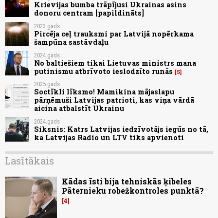
Krievijas bumba trāpījusi Ukrainas asins
donoru centram [papildināts]
2023.gads
Pircēja ceļ trauksmi par Latvijā nopērkama
šampūna sastāvdaļu
2024.gads
No baltiešiem tikai Lietuvas ministrs mana
putinismu atbrīvoto ieslodzīto runās
5
2025.gads
Soctīkli līksmo! Mamikina mājaslapu
pārņēmuši Latvijas patrioti, kas viņa vārdā
aicina atbalstīt Ukrainu
2024.gads
Siksnis: Katrs Latvijas iedzīvotājs iegūs no tā,
ka Latvijas Radio un LTV tiks apvienoti
Lasītākais
Kādas īsti bija tehniskās ķibeles
Pāternieku robežkontroles punktā?
4