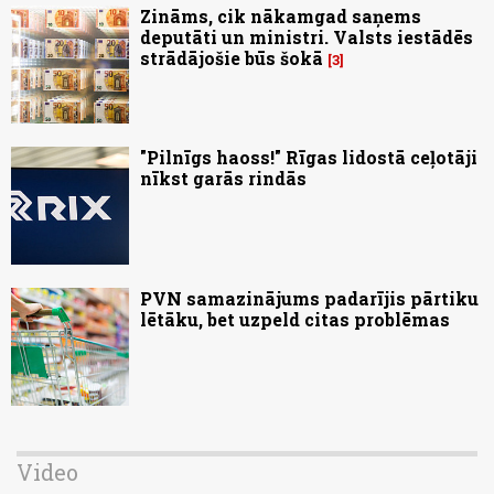
Zināms, cik nākamgad saņems
deputāti un ministri. Valsts iestādēs
strādājošie būs šokā
3
"Pilnīgs haoss!" Rīgas lidostā ceļotāji
nīkst garās rindās
PVN samazinājums padarījis pārtiku
lētāku, bet uzpeld citas problēmas
Video