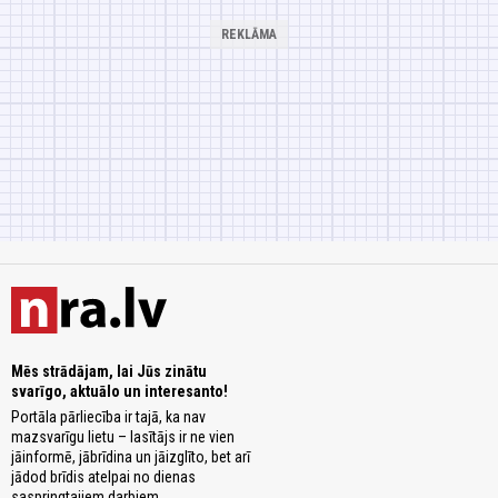
Mēs strādājam, lai Jūs zinātu
svarīgo, aktuālo un interesanto!
Portāla pārliecība ir tajā, ka nav
mazsvarīgu lietu – lasītājs ir ne vien
jāinformē, jābrīdina un jāizglīto, bet arī
jādod brīdis atelpai no dienas
saspringtajiem darbiem.