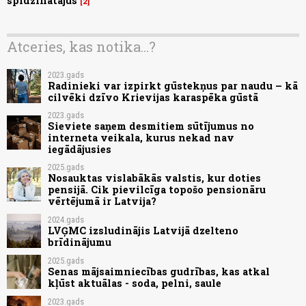
spīdzinātājus
2
Atceries, kas notika...?
2023.gads
Radinieki var izpirkt gūstekņus par naudu – kā
cilvēki dzīvo Krievijas karaspēka gūstā
2023.gads
Sieviete saņem desmitiem sūtījumus no
interneta veikala, kurus nekad nav
iegādājusies
2025.gads
Nosauktas vislabākās valstis, kur doties
pensijā. Cik pievilcīga topošo pensionāru
vērtējumā ir Latvija?
2024.gads
LVĢMC izsludinājis Latvijā dzelteno
brīdinājumu
2025.gads
Senas mājsaimniecības gudrības, kas atkal
kļūst aktuālas - soda, pelni, saule
2023.gads