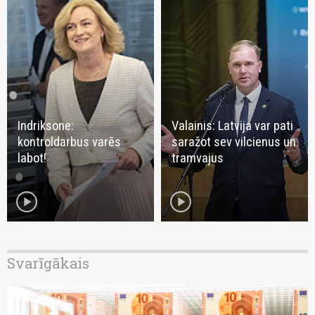
Indriksone:
Valainis: Latvija var pati
kontroldarbus varēs
saražot sev vilcienus un
labot!
tramvajus
play_circle
play_circle
Svarīgākais