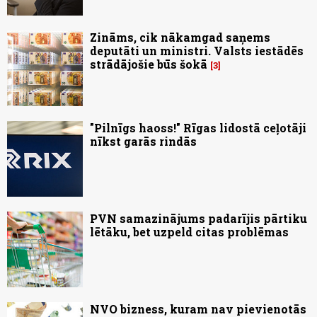
Zināms, cik nākamgad saņems
deputāti un ministri. Valsts iestādēs
strādājošie būs šokā
3
"Pilnīgs haoss!" Rīgas lidostā ceļotāji
nīkst garās rindās
PVN samazinājums padarījis pārtiku
lētāku, bet uzpeld citas problēmas
NVO bizness, kuram nav pievienotās