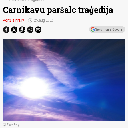
Carnikavu pāršalc traģēdija
schedule
Portāls nra.lv
25.aug 2025
Seko mums Google
© Pixabay