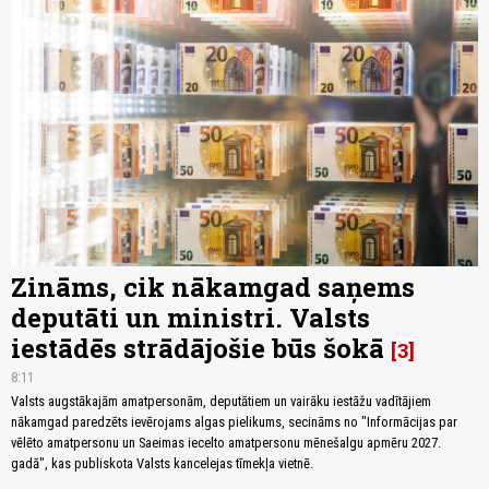
Zināms, cik nākamgad saņems
deputāti un ministri. Valsts
iestādēs strādājošie būs šokā
3
8:11
Valsts augstākajām amatpersonām, deputātiem un vairāku iestāžu vadītājiem
nākamgad paredzēts ievērojams algas pielikums, secināms no "Informācijas par
vēlēto amatpersonu un Saeimas iecelto amatpersonu mēnešalgu apmēru 2027.
gadā", kas publiskota Valsts kancelejas tīmekļa vietnē.