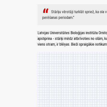
Stārķu vērotāji turklāt spriež, ka ola
perēšanas periodam.
Latvijas Universitātes Bioloģijas institūta Orni
apstiprina - stārķi mēdz atbrīvoties no olām, kas
viens otram, ir blēņas. Bieži spraigākie notikumi