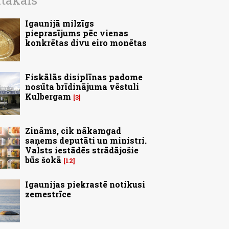
ītākais
Igaunijā milzīgs
pieprasījums pēc vienas
konkrētas divu eiro monētas
Fiskālās disiplīnas padome
nosūta brīdinājuma vēstuli
Kulbergam
3
Zināms, cik nākamgad
saņems deputāti un ministri.
Valsts iestādēs strādājošie
būs šokā
12
Igaunijas piekrastē notikusi
zemestrīce