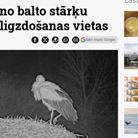
Las
no balto stārķu
 ligzdošanas vietas
Seko mums Google