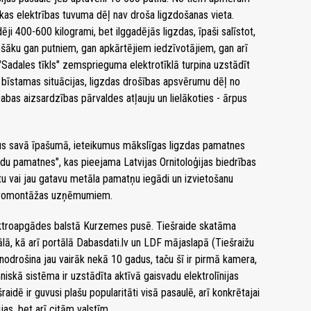
 kas elektrības tuvuma dēļ nav droša ligzdošanas vieta.
ēji 400-600 kilogrami, bet ilggadējās ligzdas, īpaši salīstot,
rošāku gan putniem, gan apkārtējiem iedzīvotājiem, gan arī
Sadales tīkls" zemsprieguma elektrotīklā turpina uzstādīt
 bīstamas situācijas, ligzdas drošības apsvērumu dēļ no
Dabas aizsardzības pārvaldes atļauju un lielākoties - ārpus
rķus savā īpašumā, ieteikumus mākslīgas ligzdas pamatnes
zdu pamatnes", kas pieejama Latvijas Ornitoloģijas biedrības
tu vai jau gatavu metāla pamatņu iegādi un izvietošanu
lektromontāžas uzņēmumiem.
ektroapgādes balstā Kurzemes pusē. Tiešraide skatāma
ā, kā arī portālā Dabasdati.lv un LDF mājaslapā (Tiešraižu
nodrošina jau vairāk nekā 10 gadus, taču šī ir pirmā kamera,
iskā sistēma ir uzstādīta aktīvā gaisvadu elektrolīnijas
idē ir guvusi plašu popularitāti visā pasaulē, arī konkrētajai
ijas, bet arī citām valstīm.