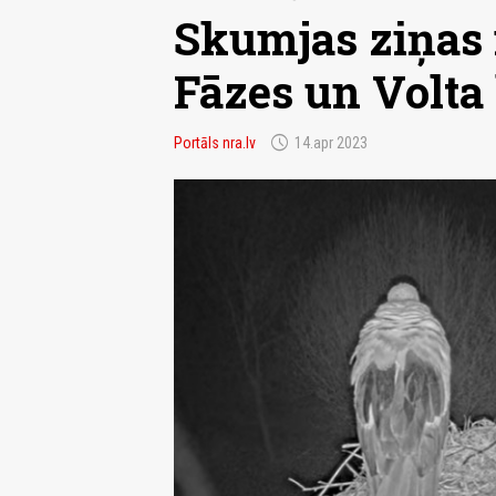
Skumjas ziņas 
Fāzes un Volta
schedule
Portāls nra.lv
14.apr 2023