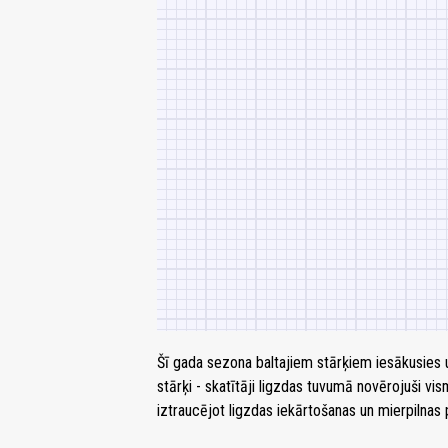
Šī gada sezona baltajiem stārķiem iesākusies un
stārķi - skatītāji ligzdas tuvumā novērojuši vism
iztraucējot ligzdas iekārtošanas un mierpilna