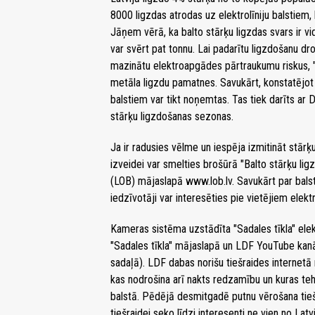
8000 ligzdas atrodas uz elektrolīniju balstiem,
Jāņem vērā, ka balto stārķu ligzdas svars ir vid
var svērt pat tonnu. Lai padarītu ligzdošanu d
mazinātu elektroapgādes pārtraukumu riskus, "
metāla ligzdu pamatnes. Savukārt, konstatējot
balstiem var tikt noņemtas. Tas tiek darīts ar 
stārķu ligzdošanas sezonas.
Ja ir radusies vēlme un iespēja izmitināt stā
izveidei var smelties brošūrā "Balto stārķu lig
(LOB) mājaslapā www.lob.lv. Savukārt par bals
iedzīvotāji var interesēties pie vietējiem e
Kameras sistēma uzstādīta "Sadales tīkla" el
"Sadales tīkla" mājaslapā un LDF YouTube kanāl
sadaļā). LDF dabas norišu tiešraides internetā 
kas nodrošina arī nakts redzamību un kuras tehn
balstā. Pēdējā desmitgadē putnu vērošana tiešra
tiešraidei seko līdzi interesenti ne vien no Latv