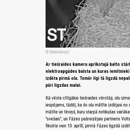
© Ekrānšāviņš
Ar tiešraides kameru aprīkotajā balto stārķ
elektroapgādes balsta un kuras iemītnieki ik
izdēta pirmā ola. Tomēr ilgi tā ligzdā nepa
pāri ligzdas malai.
Kā vēsta cītīgākie tiešraides vērotāji, olu izm
iespējams, tādēļ, ka šo olu mātīte izdējusi no 
mātīte un tēviņš, kuru starpā notikušas vairāka
"svešais", un Fāzes pašreizējais partneris Vol
fiksēta vien 10. aprīlī, pirmā Fāzes ligzdā izdē