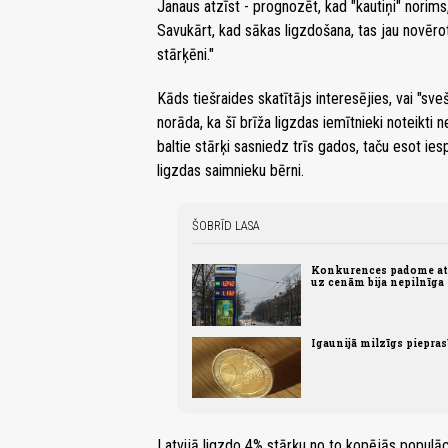
Janaus atzīst - prognozēt, kad "kautiņi" norims, 
Savukārt, kad sākas ligzdošana, tas jau novērots
stārķēni."
Kāds tiešraides skatītājs interesējies, vai "sv
norāda, ka šī brīža ligzdas iemītnieki noteikti
baltie stārķi sasniedz trīs gados, taču esot ie
ligzdas saimnieku bērni.
ŠOBRĪD LASA
Konkurences padome atz
uz cenām bija nepilnīga
Igaunijā milzīgs piepra
Latvijā ligzdo 4% stārķu no to kopējās populā