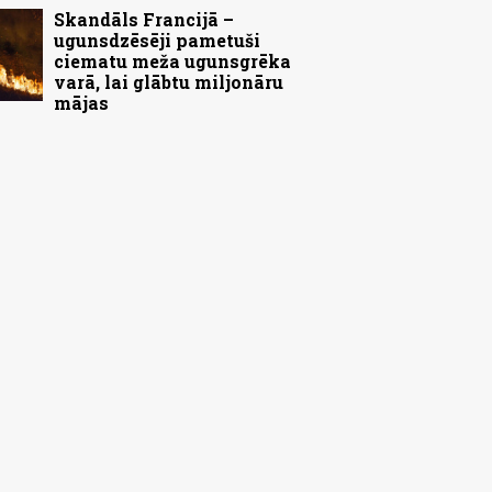
Skandāls Francijā –
ugunsdzēsēji pametuši
ciematu meža ugunsgrēka
varā, lai glābtu miljonāru
mājas