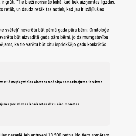
ir grūti. "Tie bieži norisinās laikā, kad tiek aizņemtas ligzdas.
 retāk, un daudz retāk tas notiek, kad jau ir izšķīlušies
ešie svēteļi" nevarētu būt pērnā gada pāra bērni. Ornitoloģe
 nevarētu būt aizvadītā gada pāra bērni, jo dzimumgatavību
spējams, ka tie varētu būt citu iepriekšējo gadu konkrētās
īst: dīzeļdegvielas akcīzes nodokļa samazinājuma ietekme
sījums pēc vienas konkrētas divu eiro monētas
cijas pasaulē jeb aptuveni 13 500 putnu. No tiem apmēram