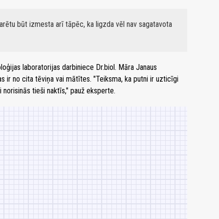
 varētu būt izmesta arī tāpēc, ka ligzda vēl nav sagatavota
toloģijas laboratorijas darbiniece Dr.biol. Māra Janaus
 ir no cita tēviņa vai mātītes. "Teiksma, ka putni ir uzticīgi
 norisinās tieši naktīs," pauž eksperte.