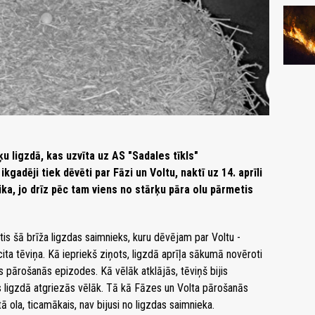
u ligzdā, kas uzvīta uz AS "Sadales tīkls"
gadēji tiek dēvēti par Fāzi un Voltu, naktī uz 14. aprīli
lika, jo drīz pēc tam viens no stārķu pāra olu pārmetis
etis šā brīža ligzdas saimnieks, kuru dēvējam par Voltu -
cita tēviņa. Kā iepriekš ziņots, ligzdā aprīļa sākumā novēroti
s pārošanās epizodes. Kā vēlāk atklājās, tēviņš bijis
ts ligzdā atgriezās vēlāk. Tā kā Fāzes un Volta pārošanās
tā ola, ticamākais, nav bijusi no ligzdas saimnieka.