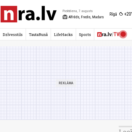
Piektdiena, 7.augusts
+20
Rīgā
redeem
Alfrēds, Fredis, Madars
Dzīvesstils
TautaRunā
LifeHacks
Sports