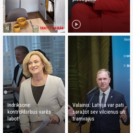
play_circle
volume_mute
SKATĪT VAIRĀK
Indriksone:
Valainis: Latvija var pati
kontroldarbus varēs
saražot sev vilcienus un
labot!
tramvajus