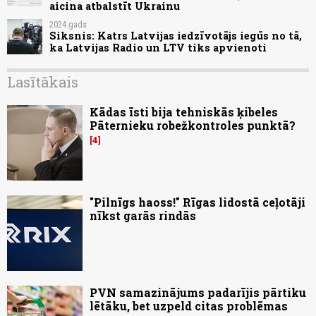
aicina atbalstīt Ukrainu
2024.gads
Siksnis: Katrs Latvijas iedzīvotājs iegūs no tā,
ka Latvijas Radio un LTV tiks apvienoti
Lasītākais
Kādas īsti bija tehniskās ķibeles
Pāternieku robežkontroles punktā?
4
"Pilnīgs haoss!" Rīgas lidostā ceļotāji
nīkst garās rindās
PVN samazinājums padarījis pārtiku
lētāku, bet uzpeld citas problēmas