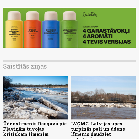
Saistītās ziņas
Ūdenslīmenis Daugavā pie
LVĢMC: Latvijas upēs
Pļaviņām tuvojas
turpinās pali un ūdens
kritiskam līmenim
līmenis daudziet