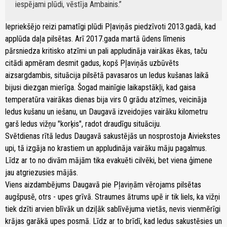
iespējami plūdi, vēstīja Ambainis.
Iepriekšējo reizi pamatīgi plūdi Pļaviņās piedzīvoti 2013.gadā, kad
applūda daļa pilsētas. Arī 2017.gada martā ūdens līmenis
pārsniedza kritisko atzīmi un pali appludināja vairākas ēkas, taču
citādi apmēram desmit gadus, kopš Pļaviņās uzbūvēts
aizsargdambis, situācija pilsētā pavasaros un ledus kušanas laikā
bijusi diezgan mierīga. Šogad mainīgie laikapstākļi, kad gaisa
temperatūra vairākas dienas bija virs 0 grādu atzīmes, veicināja
ledus kušanu un iešanu, un Daugavā izveidojies vairāku kilometru
garš ledus vižņu "korķis", radot draudīgu situāciju.
Svētdienas rītā ledus Daugavā sakustējās un nosprostoja Aiviekstes
upi, tā izgāja no krastiem un appludināja vairāku māju pagalmus.
Līdz ar to no divām mājām tika evakuēti cilvēki, bet viena ģimene
jau atgriezusies mājās.
Viens aizdambējums Daugavā pie Pļaviņām vērojams pilsētas
augšpusē, otrs - upes grīvā. Straumes ātrums upē ir tik liels, ka vižņi
tiek dzīti arvien blīvāk un dziļāk sablīvējuma vietās, nevis vienmērīgi
krājas garākā upes posmā. Līdz ar to brīdī, kad ledus sakustēsies un