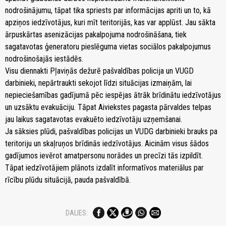
nodrošinājumu, tāpat tika spriests par informācijas apriti un to, kā
apziņos iedzīvotājus, kuri mīt teritorijās, kas var applūst. Jau sākta
ārpuskārtas asenizācijas pakalpojuma nodrošināšana, tiek
sagatavotas ģeneratoru pieslēguma vietas sociālos pakalpojumus
nodrošinošajās iestādēs.
Visu diennakti Pļaviņās dežurē pašvaldības policija un VUGD
darbinieki, nepārtraukti sekojot līdzi situācijas izmaiņām, lai
nepieciešamības gadījumā pēc iespējas ātrāk brīdinātu iedzīvotājus
un uzsāktu evakuāciju. Tāpat Aiviekstes pagasta pārvaldes telpas
jau laikus sagatavotas evakuēto iedzīvotāju uzņemšanai.
Ja sāksies plūdi, pašvaldības policijas un VUDG darbinieki brauks pa
teritoriju un skaļruņos brīdinās iedzīvotājus. Aicinām visus šādos
gadījumos ievērot amatpersonu norādes un precīzi tās izpildīt.
Tāpat iedzīvotājiem plānots izdalīt informatīvos materiālus par
rīcību plūdu situācijā, pauda pašvaldībā.
DALIES: