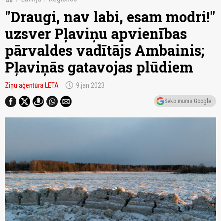
"Draugi, nav labi, esam modri!"
uzsver Pļaviņu apvienības
pārvaldes vadītājs Ambainis;
Pļaviņās gatavojas plūdiem
schedule
Ziņu aģentūra LETA
9.jan 2023
Seko mums Google