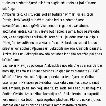
trieksies aizdambējumā pilsētas augšpusē, radīsies ļoti bīstama
situācija.
Ambainis teic, ka situācija šodien būtiski nav mainījusies, taču
Pļaviņu iedzīvotāji ar bažām gaida ledus aizdambējuma
sakustēšanos upes grīvā. Visi dienesti ir gatavi evakuācijai,
apzinātas vietas, kur tas varētu būt nepieciešams, taču pašvaldība
cer, ka nepiepildīsies sliktākais scenārijs - ja ledus masa augšpus
Pļaviņām iekustēsies un aizdambēs upi Bebrulejas rajonā lejpus
pilsētai, var applūst Pļaviņas un Jēkabpils novada Krustpils pagasts.
Aizkraukles un Jēkabpils novadā patlaban ir spēkā oranžās pakāpes
brīdinājums.
Jau vakar Pļaviņās pulcējās Aizkraukles novada Civilās aizsardzības
komisija, kas Valsts ugunsdzēsības un glābšanas dienesta (VUGD)
klātbūtnē iepazina situāciju un sprieda par iespējamiem rīcības
scenārijiem. Patlaban pašvaldībā neizskata variantus uzspridzināt
ledus vižņus, jo tie sablīvējušies tā, ka šāds solis nebūtu risinājums.
Šodien Civilās aizsardzības komisijas sēdē tika lemts par turpmāk
veicamajām darbībām, gatavojoties plūdiem. Plānots nekavējoties
apzināt glābšanas darbos nepieciešamo materiāltehnisko