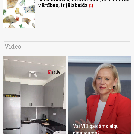
vērtības, ir jāizbeidz
1
Video
Vai VID gaidāms algu
pieaugums?