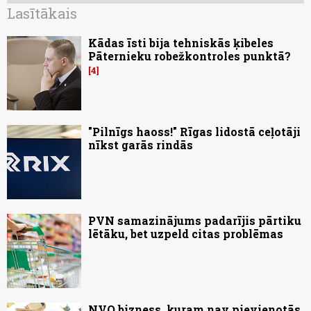
Lasītākais
Kādas īsti bija tehniskās ķibeles
Pāternieku robežkontroles punktā?
4
"Pilnīgs haoss!" Rīgas lidostā ceļotāji
nīkst garās rindās
PVN samazinājums padarījis pārtiku
lētāku, bet uzpeld citas problēmas
NVO bizness, kuram nav pievienotās