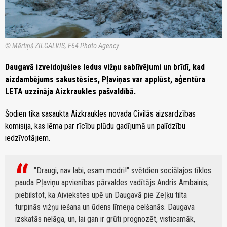
© Mārtiņš ZILGALVIS, F64 Photo Agency
Daugavā izveidojušies ledus vižņu sablīvējumi un brīdī, kad
aizdambējums sakustēsies, Pļaviņas var applūst, aģentūra
LETA uzzināja Aizkraukles pašvaldībā.
Šodien tika sasaukta Aizkraukles novada Civilās aizsardzības
komisija, kas lēma par rīcību plūdu gadījumā un palīdzību
iedzīvotājiem.
"Draugi, nav labi, esam modri!" svētdien sociālajos tīklos
pauda Pļaviņu apvienības pārvaldes vadītājs Andris Ambainis,
piebilstot, ka Aiviekstes upē un Daugavā pie Zeļķu tilta
turpinās vižņu iešana un ūdens līmeņa celšanās. Daugava
izskatās nelāga, un, lai gan ir grūti prognozēt, visticamāk,