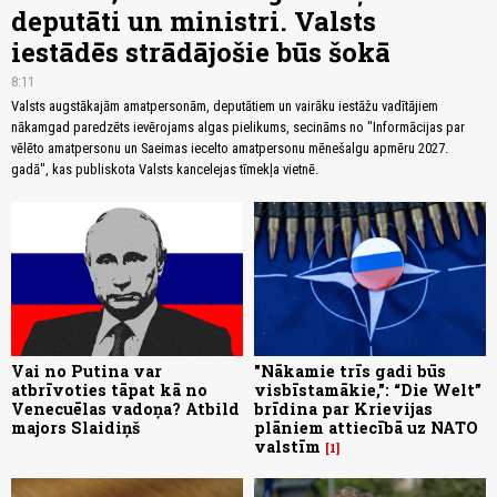
deputāti un ministri. Valsts
iestādēs strādājošie būs šokā
8:11
Valsts augstākajām amatpersonām, deputātiem un vairāku iestāžu vadītājiem
nākamgad paredzēts ievērojams algas pielikums, secināms no "Informācijas par
vēlēto amatpersonu un Saeimas iecelto amatpersonu mēnešalgu apmēru 2027.
gadā", kas publiskota Valsts kancelejas tīmekļa vietnē.
Vai no Putina var
"Nākamie trīs gadi būs
atbrīvoties tāpat kā no
visbīstamākie,": “Die Welt”
Venecuēlas vadoņa? Atbild
brīdina par Krievijas
majors Slaidiņš
plāniem attiecībā uz NATO
valstīm
1