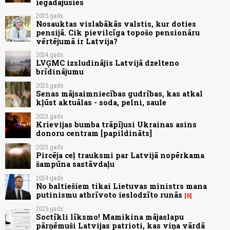
iegādājusies
2025.gads
Nosauktas vislabākās valstis, kur doties
pensijā. Cik pievilcīga topošo pensionāru
vērtējumā ir Latvija?
2024.gads
LVĢMC izsludinājis Latvijā dzelteno
brīdinājumu
2025.gads
Senas mājsaimniecības gudrības, kas atkal
kļūst aktuālas - soda, pelni, saule
2023.gads
Krievijas bumba trāpījusi Ukrainas asins
donoru centram [papildināts]
2023.gads
Pircēja ceļ trauksmi par Latvijā nopērkama
šampūna sastāvdaļu
2024.gads
No baltiešiem tikai Lietuvas ministrs mana
putinismu atbrīvoto ieslodzīto runās
5
2025.gads
Soctīkli līksmo! Mamikina mājaslapu
pārņēmuši Latvijas patrioti, kas viņa vārdā