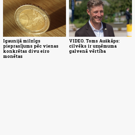
Igaunijā milzīgs
VIDEO. Toms Auškāps:
pieprasījums pēc vienas
cilvēks ir uzņēmuma
konkrētas divu eiro
galvenā vērtība
monētas