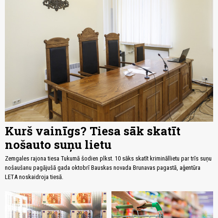
Kurš vainīgs? Tiesa sāk skatīt
nošauto suņu lietu
Zemgales rajona tiesa Tukumā šodien plkst. 10 sāks skatīt krimināllietu par trīs suņu
nošaušanu pagājušā gada oktobrī Bauskas novada Brunavas pagastā, aģentūra
LETA noskaidroja tiesā.