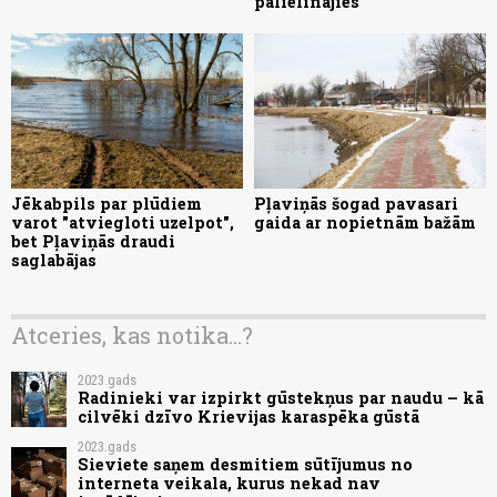
palielinājies
Jēkabpils par plūdiem
Pļaviņās šogad pavasari
varot "atviegloti uzelpot",
gaida ar nopietnām bažām
bet Pļaviņās draudi
saglabājas
Atceries, kas notika...?
2023.gads
Radinieki var izpirkt gūstekņus par naudu – kā
cilvēki dzīvo Krievijas karaspēka gūstā
2023.gads
Sieviete saņem desmitiem sūtījumus no
interneta veikala, kurus nekad nav