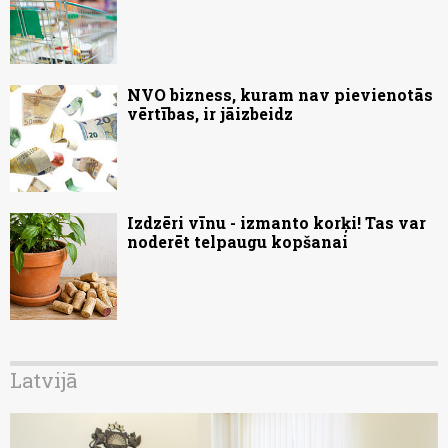
NVO bizness, kuram nav pievienotās
vērtības, ir jāizbeidz
Izdzēri vīnu - izmanto korķi! Tas var
noderēt telpaugu kopšanai
Latvijā