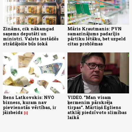
Zināms, cik nākamgad
Māris Krautmanis: PVN
saņems deputāti un
samazinājums padarījis
ministri. Valsts iestādēs
pārtiku lētāku, bet uzpeld
strādājošie būs šokā
citas problēmas
Bens Latkovskis: NVO
VIDEO. "Man visam
bizness, kuram nav
ķermenim pārskrēja
pievienotās vērtības, ir
tirpas". Mārtiņš Egliens
jāizbeidz
atklāj piedzīvoto slimības
1
laikā