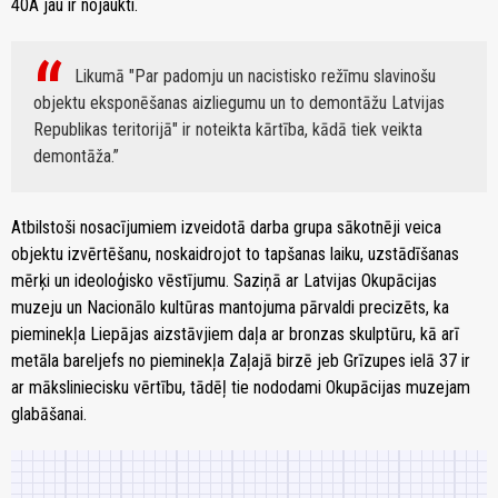
40A jau ir nojaukti.
Likumā "Par padomju un nacistisko režīmu slavinošu
objektu eksponēšanas aizliegumu un to demontāžu Latvijas
Republikas teritorijā" ir noteikta kārtība, kādā tiek veikta
demontāža.
Atbilstoši nosacījumiem izveidotā darba grupa sākotnēji veica
objektu izvērtēšanu, noskaidrojot to tapšanas laiku, uzstādīšanas
mērķi un ideoloģisko vēstījumu. Saziņā ar Latvijas Okupācijas
muzeju un Nacionālo kultūras mantojuma pārvaldi precizēts, ka
pieminekļa Liepājas aizstāvjiem daļa ar bronzas skulptūru, kā arī
metāla bareljefs no pieminekļa Zaļajā birzē jeb Grīzupes ielā 37 ir
ar māksliniecisku vērtību, tādēļ tie nododami Okupācijas muzejam
glabāšanai.