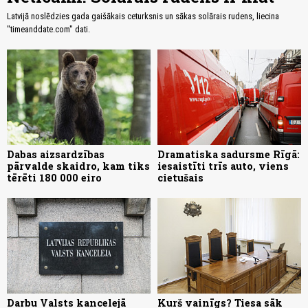
Latvijā noslēdzies gada gaišākais ceturksnis un sākas solārais rudens, liecina
"timeanddate.com" dati.
Dabas aizsardzības
Dramatiska sadursme Rīgā:
pārvalde skaidro, kam tiks
iesaistīti trīs auto, viens
tērēti 180 000 eiro
cietušais
Darbu Valsts kancelejā
Kurš vainīgs? Tiesa sāk