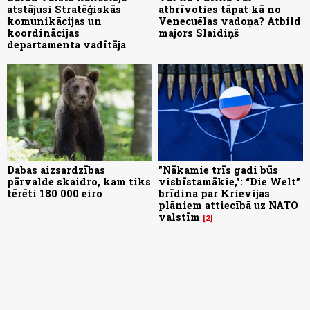
atstājusi Stratēģiskās
atbrīvoties tāpat kā no
komunikācijas un
Venecuēlas vadoņa? Atbild
koordinācijas
majors Slaidiņš
departamenta vadītāja
Dabas aizsardzības
"Nākamie trīs gadi būs
pārvalde skaidro, kam tiks
visbīstamākie,": “Die Welt”
tērēti 180 000 eiro
brīdina par Krievijas
plāniem attiecībā uz NATO
valstīm
2