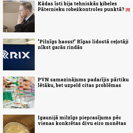
Kādas īsti bija tehniskās ķibeles
Pāternieku robežkontroles punktā?
5
"Pilnīgs haoss!" Rīgas lidostā ceļotāji
nīkst garās rindās
PVN samazinājums padarījis pārtiku
lētāku, bet uzpeld citas problēmas
Igaunijā milzīgs pieprasījums pēc
vienas konkrētas divu eiro monētas