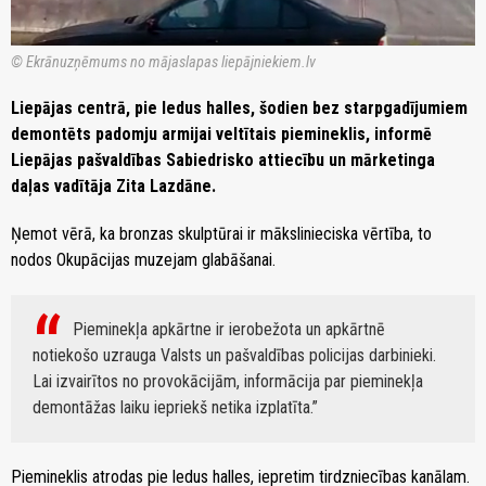
© Ekrānuzņēmums no mājaslapas liepājniekiem.lv
Liepājas centrā, pie ledus halles, šodien bez starpgadījumiem
demontēts padomju armijai veltītais piemineklis, informē
Liepājas pašvaldības Sabiedrisko attiecību un mārketinga
daļas vadītāja Zita Lazdāne.
Ņemot vērā, ka bronzas skulptūrai ir mākslinieciska vērtība, to
nodos Okupācijas muzejam glabāšanai.
Pieminekļa apkārtne ir ierobežota un apkārtnē
notiekošo uzrauga Valsts un pašvaldības policijas darbinieki.
Lai izvairītos no provokācijām, informācija par pieminekļa
demontāžas laiku iepriekš netika izplatīta.
Piemineklis atrodas pie ledus halles, iepretim tirdzniecības kanālam.