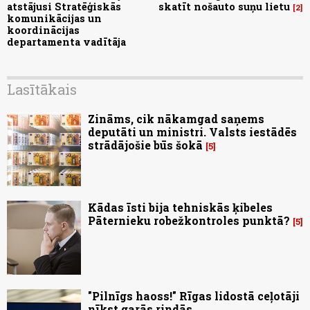
atstājusi Stratēģiskās
skatīt nošauto suņu lietu
2
komunikācijas un
koordinācijas
departamenta vadītāja
Lasītākais
Zināms, cik nākamgad saņems
deputāti un ministri. Valsts iestādēs
strādājošie būs šokā
5
Kādas īsti bija tehniskās ķibeles
Pāternieku robežkontroles punktā?
5
"Pilnīgs haoss!" Rīgas lidostā ceļotāji
nīkst garās rindās