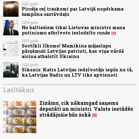
2023.gads
Pircēja ceļ trauksmi par Latvijā nopērkama
šampūna sastāvdaļu
2024.gads
No baltiešiem tikai Lietuvas ministrs mana
putinismu atbrīvoto ieslodzīto runās
5
2025.gads
Soctīkli līksmo! Mamikina mājaslapu
pārņēmuši Latvijas patrioti, kas viņa vārdā
aicina atbalstīt Ukrainu
2024.gads
Siksnis: Katrs Latvijas iedzīvotājs iegūs no tā,
ka Latvijas Radio un LTV tiks apvienoti
Lasītākais
Zināms, cik nākamgad saņems
deputāti un ministri. Valsts iestādēs
strādājošie būs šokā
5