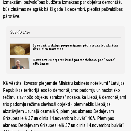
izmaksām, pašvaldības budžeta izmaksas par objektu demontāžu
būs zināmas ne agrāk kā šī gada 1.decembrī, piebilst pašvaldības
pārstāve.
ŠOBRĪD LASA
Igaunijā milzīgs pieprasījums pēc vienas konkrētas
divu eiro monētas
Danusēvičs ceļ trauksmi par notiekošo pēc "Mere"
slēgšanas
Kā vēstīts, šovasar pieņemtie Ministru kabineta noteikumi "Latvijas
Republikas teritorijā esošo demontējamo padomju un nacistisko
režīmu slavinošo objektu saraksts" nosaka, ka Liepājā demontējami
trīs padomju režīma slavinoši objekti - piemineklis Liepājas
aizstāvjiem Jaunajā ostmalā 9, piemiņas akmens Dedajevam
Grīzupes ielā 37 un cilnis 14.novembra bulvārī 40A. Piemiņas
akmens Dedajevam Grīzupes ielā 37 un cilnis 14.novembra bulvārī