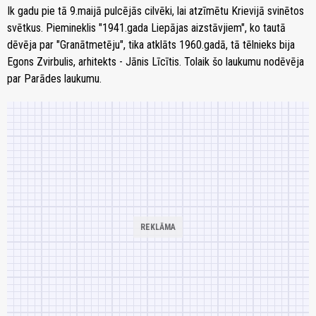
Ik gadu pie tā 9.maijā pulcējās cilvēki, lai atzīmētu Krievijā svinētos
svētkus. Piemineklis "1941.gada Liepājas aizstāvjiem", ko tautā
dēvēja par "Granātmetēju", tika atklāts 1960.gadā, tā tēlnieks bija
Egons Zvirbulis, arhitekts - Jānis Līcītis. Tolaik šo laukumu nodēvēja
par Parādes laukumu.