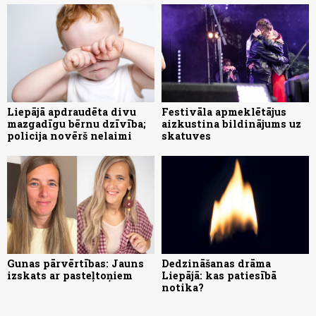
Liepājā apdraudēta divu
Festivāla apmeklētājus
mazgadīgu bērnu dzīvība;
aizkustina bildinājums uz
policija novērš nelaimi
skatuves
Gunas pārvērtības: Jauns
Dedzināšanas drāma
izskats ar pasteļtoņiem
Liepājā: kas patiesībā
notika?