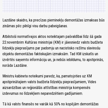
Lazdāne skaidro, ka precīzas pieminekļu demontāžas izmaksas būs
zināmas pēc pilnīgi visu darbu pabeigšanas.
Atbilstoši normatīvajos aktos noteiktajam pašvaldībai līdz šā gada
22.novembrim Kultūras ministrijai (KM) ir jāiesniedz valsts budžeta
līdzekļu pieprasījums par padomju un nacistisko režīmu slavinošu
objektu demontāžas faktiskajām izmaksām. Tad KM izskatīs un
izvērtēs saņemto informāciju un, ja nebūs iebildumu, to apstiprinās,
norāda Lazdāne.
Ministru kabineta noteikumi paredz, ka, pamatojoties uz KM
apstiprinātajiem valsts budžeta līdzekļu pieprasījumiem, Vides
aizsardzības un reģionālās attīstības ministrija kompensēs
izdevumus no līdzekļiem neparedzētiem gadījumiem.
Tā kā valsts finansēs ne vairāk kā 50% no kopējām demontāžas