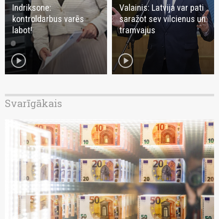
Indriksone:
Valainis: Latvija var pati
kontroldarbus varēs
saražot sev vilcienus un
labot!
tramvajus
play_circle
play_circle
Svarīgākais