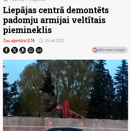
Liepājas centrā demontēts
padomju armijai veltītais
piemineklis
schedule
Ziņu aģentūra LETA
25.okt 2022
Seko mums Google