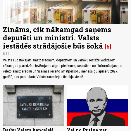
Zināms, cik nākamgad saņems
deputāti un ministri. Valsts
iestādēs strādājošie būs šokā
5
8:11
Valsts augstākajām amatpersonām, deputātiem un vairāku iestāžu vadītājiem
nākamgad paredzēts ievērojams algas pielikums, secināms no "Informācijas par
vēlēto amatpersonu un Saeimas iecelto amatpersonu mēnešalgu apmēru 2027.
gadā", kas publiskota Valsts kancelejas tīmekļa vietnē.
Darbu Valsts kancelejā
Vai no Putina var