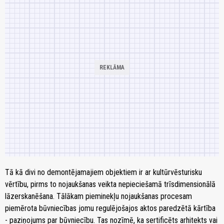
Tā kā divi no demontējamajiem objektiem ir ar kultūrvēsturisku
vērtību, pirms to nojaukšanas veikta nepieciešamā trīsdimensionālā
lāzerskanēšana. Tālākam pieminekļu nojaukšanas procesam
piemērota būvniecības jomu regulējošajos aktos paredzētā kārtība
- paziņojums par būvniecību. Tas nozīmē, ka sertificēts arhitekts vai