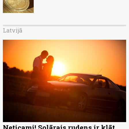
Latvijā
Neticami! Solārais rudens ir klāt