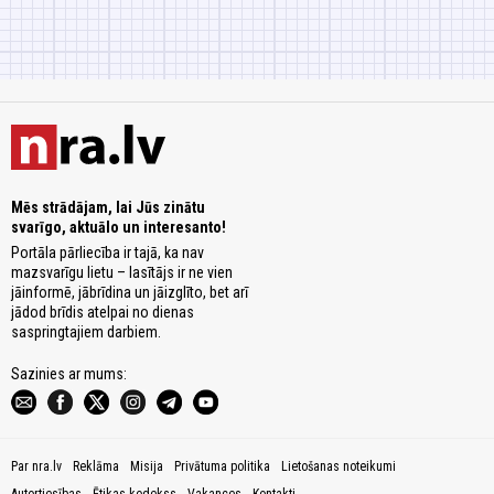
Mēs strādājam, lai Jūs zinātu
svarīgo, aktuālo un interesanto!
Portāla pārliecība ir tajā, ka nav
mazsvarīgu lietu – lasītājs ir ne vien
jāinformē, jābrīdina un jāizglīto, bet arī
jādod brīdis atelpai no dienas
saspringtajiem darbiem.
Sazinies ar mums:
Par nra.lv
Reklāma
Misija
Privātuma politika
Lietošanas noteikumi