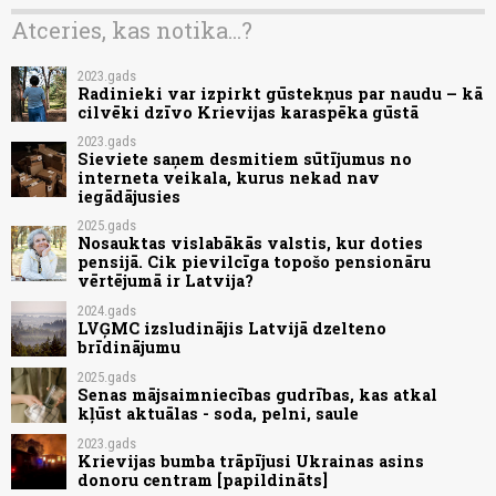
Atceries, kas notika...?
2023.gads
Radinieki var izpirkt gūstekņus par naudu – kā
cilvēki dzīvo Krievijas karaspēka gūstā
2023.gads
Sieviete saņem desmitiem sūtījumus no
interneta veikala, kurus nekad nav
iegādājusies
2025.gads
Nosauktas vislabākās valstis, kur doties
pensijā. Cik pievilcīga topošo pensionāru
vērtējumā ir Latvija?
2024.gads
LVĢMC izsludinājis Latvijā dzelteno
brīdinājumu
2025.gads
Senas mājsaimniecības gudrības, kas atkal
kļūst aktuālas - soda, pelni, saule
2023.gads
Krievijas bumba trāpījusi Ukrainas asins
donoru centram [papildināts]