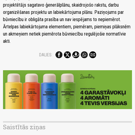
projektētājs sagatavo ģenerālplānu, skaidrojošo rakstu, darbu
organizēšanas projektu un labiekārtojuma plānu. Paziņojums par
būvniecību ir obligāta prasība un nav iespējams to nepiemērot.
Ārtelpas labiekārtojuma elementiem, piemēram, piemiņas plāksnēm
un akmeņiem netiek piemērota būvniecību regulējošie normatīvie
akti.
DALIES:
Saistītās ziņas