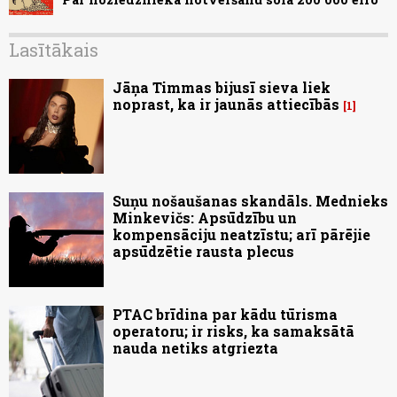
Lasītākais
Jāņa Timmas bijusī sieva liek
noprast, ka ir jaunās attiecībās
1
Suņu nošaušanas skandāls. Mednieks
Minkevičs: Apsūdzību un
kompensāciju neatzīstu; arī pārējie
apsūdzētie rausta plecus
PTAC brīdina par kādu tūrisma
operatoru; ir risks, ka samaksātā
nauda netiks atgriezta