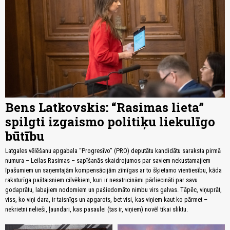
Bens Latkovskis: “Rasimas lieta”
spilgti izgaismo politiķu liekulīgo
būtību
Latgales vēlēšanu apgabala “Progresīvo” (PRO) deputātu kandidātu saraksta pirmā
numura – Leilas Rasimas – sapīšanās skaidrojumos par saviem nekustamajiem
īpašumiem un saņemtajām kompensācijām zīmīgas ar to šķietamo vientiesību, kāda
raksturīga paštaisniem cilvēkiem, kuri ir nesatricināmi pārliecināti par savu
godaprātu, labajiem nodomiem un pašiedomāto nimbu virs galvas. Tāpēc, viņuprāt,
viss, ko viņi dara, ir taisnīgs un apgarots, bet visi, kas viņiem kaut ko pārmet –
nekrietni nelieši, ļaundari, kas pasaulei (tas ir, viņiem) novēl tikai sliktu.