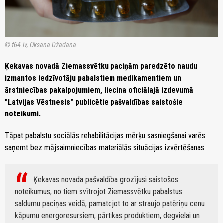
© f64.lv, Oksana Džadana
Ķekavas novadā Ziemassvētku paciņām paredzēto naudu
izmantos iedzīvotāju pabalstiem medikamentiem un
ārstniecības pakalpojumiem, liecina oficiālajā izdevumā
"Latvijas Vēstnesis" publicētie pašvaldības saistošie
noteikumi.
Tāpat pabalstu sociālās rehabilitācijas mērķu sasniegšanai varēs
saņemt bez mājsaimniecības materiālās situācijas izvērtēšanas.
Ķekavas novada pašvaldība grozījusi saistošos
noteikumus, no tiem svītrojot Ziemassvētku pabalstus
saldumu paciņas veidā, pamatojot to ar straujo patēriņu cenu
kāpumu energoresursiem, pārtikas produktiem, degvielai un