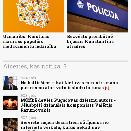
Uzmanību! Karstums
Bezvēsts prombūtnē
maina šo populāro
bijušais Konstantīns
medikamentu iedarbību
atradies
Atceries, kas notika...?
2024.gads
No baltiešiem tikai Lietuvas ministrs mana
putinismu atbrīvoto ieslodzīto runās
5
2023.gads
Mūžībā devies Pugačovas dziesmu autors -
Jēkabpilī dzimušais komponists Valērijs
Razumovskis
2023.gads
Sieviete saņem desmitiem sūtījumus no
interneta veikala, kurus nekad nav