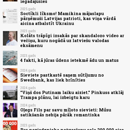
iegādājusies
2025.gads
Soctīkli līksmo! Mamikina mājaslapu
pārņēmuši Latvijas patrioti, kas viņa vārdā
aicina atbalstīt Ukrainu
2023.gads
Kolāts trāpīgi izsakās par skandalozo video ar
večiņu, kuru nogādā uz latviešu valodas
eksāmenu
2023.gads
4 fakti, kā jūras ūdens ietekmē ādu un matus
2024.gads
Sieviete pastkastē saņem sūtījumu no
Swedbank, kas liek brīnīties
2024.gads
"Viņš dos Putinam laiku aiziet." Pinkuss atklāj
Trampa plānu, lai izbeigtu karu
2024.gads
Oļegs Fils par savu mīļoto sievieti: Mūsu
satikšanās nebija pārāk romantiska
2023.gads
Par noziedznieka notveršanu sola 200 000 eiro