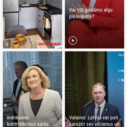
Vai VID gaidāms algu
pieaugums?
play_circle
volume_mute
SKATĪT VAIRĀK
Indriksone:
Valainis: Latvija var pati
kontroldarbus varēs
saražot sev vilcienus un