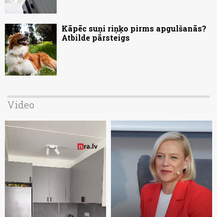
Kāpēc suņi riņķo pirms apgulšanās?
Atbilde pārsteigs
Video