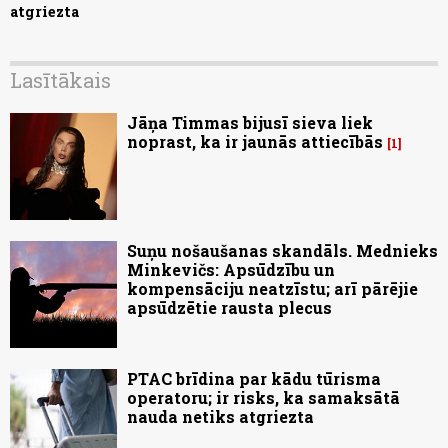
atgriezta
Lasītākais
Jāņa Timmas bijusī sieva liek
noprast, ka ir jaunās attiecībās
1
Suņu nošaušanas skandāls. Mednieks
Minkevičs: Apsūdzību un
kompensāciju neatzīstu; arī pārējie
apsūdzētie rausta plecus
PTAC brīdina par kādu tūrisma
operatoru; ir risks, ka samaksātā
nauda netiks atgriezta