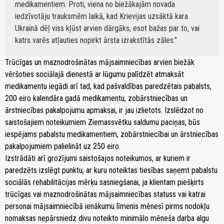
medikamentiem. Proti, viena no biežākajām novada
iedzīvotāju trauksmēm laikā, kad Krievijas uzsāktā kara
Ukrainā dēļ viss kļūst arvien dārgāks, esot bažas par to, vai
katrs varēs atļauties nopirkt ārsta izrakstītās zāles.
Trūcīgas un maznodrošinātas mājsaimniecības arvien biežāk
vēršoties sociālajā dienestā ar lūgumu palīdzēt atmaksāt
medikamentu iegādi arī tad, kad pašvaldības paredzētais pabalsts,
200 eiro kalendāra gadā medikamentu, zobārstniecības un
ārstniecības pakalpojumu apmaksai, ir jau izlietots. Izslēdzot no
saistošajiem noteikumiem Ziemassvētku saldumu paciņas, būs
iespējams pabalstu medikamentiem, zobārstniecībai un ārstniecības
pakalpojumiem palielināt uz 250 eiro.
Izstrādāti arī grozījumi saistošajos noteikumos, ar kuriem ir
paredzēts izslēgt punktu, ar kuru noteiktas tiesības saņemt pabalstu
sociālās rehabilitācijas mērķu sasniegšanai, ja klientam piešķirts
trūcīgas vai maznodrošinātas mājsaimniecības statuss vai katrai
personai mājsaimniecībā ienākumu līmenis mēnesī pirms nodokļu
nomaksas nepārsniedz divu noteikto minimālo mēneša darba algu