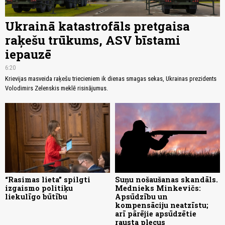
Ukrainā katastrofāls pretgaisa
raķešu trūkums, ASV bīstami
iepauzē
6:20
Krievijas masveida raķešu triecieniem ik dienas smagas sekas, Ukrainas prezidents
Volodimirs Zelenskis meklē risinājumus.
“Rasimas lieta” spilgti
Suņu nošaušanas skandāls.
izgaismo politiķu
Mednieks Minkevičs:
liekulīgo būtību
Apsūdzību un
kompensāciju neatzīstu;
arī pārējie apsūdzētie
rausta plecus