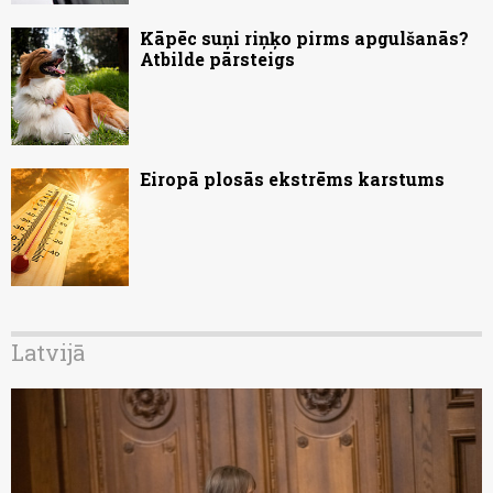
Kāpēc suņi riņķo pirms apgulšanās?
Atbilde pārsteigs
Eiropā plosās ekstrēms karstums
Latvijā