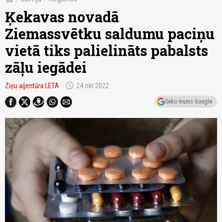
Ķekavas novadā
Ziemassvētku saldumu paciņu
vietā tiks palielināts pabalsts
zāļu iegādei
schedule
Ziņu aģentūra LETA
24.okt 2022
Seko mums Google