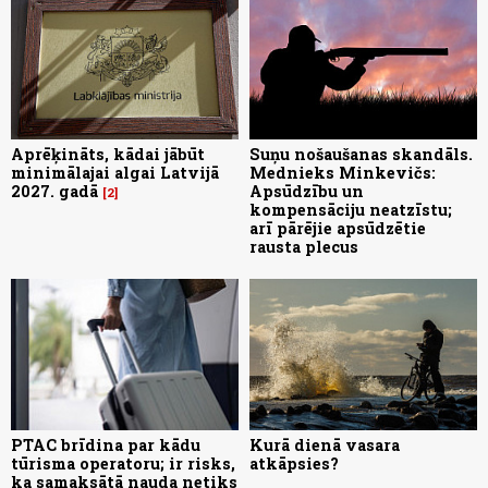
Aprēķināts, kādai jābūt
Suņu nošaušanas skandāls.
minimālajai algai Latvijā
Mednieks Minkevičs:
2027. gadā
Apsūdzību un
2
kompensāciju neatzīstu;
arī pārējie apsūdzētie
rausta plecus
PTAC brīdina par kādu
Kurā dienā vasara
tūrisma operatoru; ir risks,
atkāpsies?
ka samaksātā nauda netiks