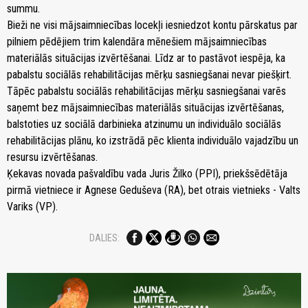
summu.
Bieži ne visi mājsaimniecības locekļi iesniedzot kontu pārskatus par
pilniem pēdējiem trim kalendāra mēnešiem mājsaimniecības
materiālās situācijas izvērtēšanai. Līdz ar to pastāvot iespēja, ka
pabalstu sociālās rehabilitācijas mērķu sasniegšanai nevar piešķirt.
Tāpēc pabalstu sociālās rehabilitācijas mērķu sasniegšanai varēs
saņemt bez mājsaimniecības materiālās situācijas izvērtēšanas,
balstoties uz sociālā darbinieka atzinumu un individuālo sociālās
rehabilitācijas plānu, ko izstrādā pēc klienta individuālo vajadzību un
resursu izvērtēšanas.
Ķekavas novada pašvaldību vada Juris Žilko (PPI), priekšsēdētāja
pirmā vietniece ir Agnese Geduševa (RA), bet otrais vietnieks - Valts
Variks (VP).
DALIES: