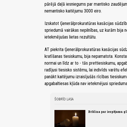
pārējā daļā iesniegums par mantisko zaudējumu
nemantisko kaitējumu 3000 eiro.
Izskatot Ģenerālprokuratūras kasācijas sūdzī
spriedumā vairākas nepilnības, uz kurām bija no
ietekmējušas lietas rezultātu.
AT piekrita Ģenerālprokuratūras kasācijas sūd
kratīšanas tiesiskumu, bija nepamatota. Konstat
normai un līdz ar to - tās prettiesiskumu, apga
radījusi tiesisko sistēmu, lai indivīds varētu efe
panākt kaitējumu izraisījušās rīcības tiesisku
apgabaltiesas kļūda nav ietekmējusi sprieduma
ŠOBRĪD LASA
Brīdina par iespējamu g