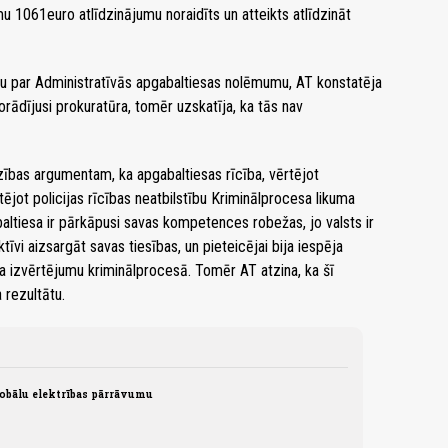
 1061euro atlīdzinājumu noraidīts un atteikts atlīdzināt
bu par Administratīvās apgabaltiesas nolēmumu, AT konstatēja
rādījusi prokuratūra, tomēr uzskatīja, ka tās nav
zības argumentam, ka apgabaltiesas rīcība, vērtējot
ējot policijas rīcības neatbilstību Kriminālprocesa likuma
baltiesa ir pārkāpusi savas kompetences robežas, jo valsts ir
ktīvi aizsargāt savas tiesības, un pieteicējai bija iespēja
ma izvērtējumu kriminālprocesā. Tomēr AT atzina, ka šī
 rezultātu.
lobālu elektrības pārrāvumu