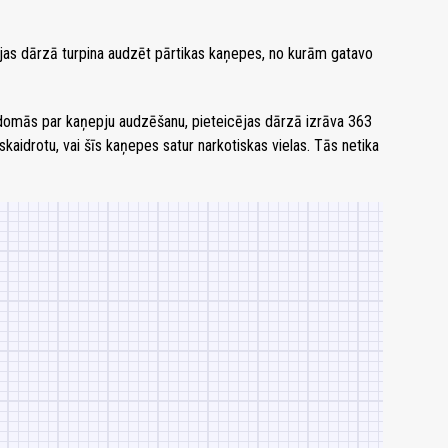
jas dārzā turpina audzēt pārtikas kaņepes, no kurām gatavo
izdomās par kaņepju audzēšanu, pieteicējas dārzā izrāva 363
skaidrotu, vai šīs kaņepes satur narkotiskas vielas. Tās netika