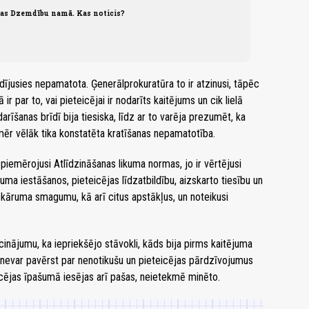
tas Dzemdību namā. Kas noticis?
zrādījusies nepamatota. Ģenerālprokuratūra to ir atzinusi, tāpēc
ir par to, vai pieteicējai ir nodarīts kaitējums un cik lielā
arīšanas brīdī bija tiesiska, līdz ar to varēja prezumēt, ka
mēr vēlāk tika konstatēta kratīšanas nepamatotība.
 piemērojusi Atlīdzināšanas likuma normas, jo ir vērtējusi
uma iestāšanos, pieteicējas līdzatbildību, aizskarto tiesību un
skāruma smagumu, kā arī citus apstākļus, un noteikusi
cinājumu, ka iepriekšējo stāvokli, kāds bija pirms kaitējuma
u nevar pavērst par nenotikušu un pieteicējas pārdzīvojumus
icējas īpašumā iesējas arī pašas, neietekmē minēto.