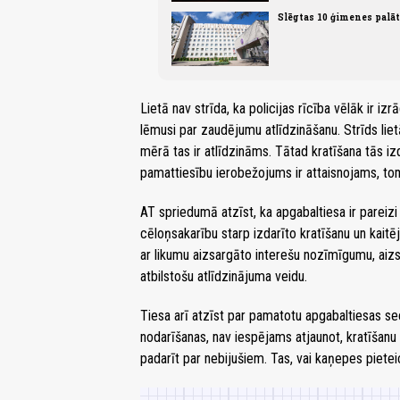
Slēgtas 10 ģimenes palā
Lietā nav strīda, ka policijas rīcība vēlāk ir i
lēmusi par zaudējumu atlīdzināšanu. Strīds lietā 
mērā tas ir atlīdzināms. Tātad kratīšana tās izd
pamattiesību ierobežojums ir attaisnojams, to
AT spriedumā atzīst, ka apgabaltiesa ir pareizi
cēloņsakarību starp izdarīto kratīšanu un kaitēj
ar likumu aizsargāto interešu nozīmīgumu, aiz
atbilstošu atlīdzinājuma veidu.
Tiesa arī atzīst par pamatotu apgabaltiesas se
nodarīšanas, nav iespējams atjaunot, kratīšan
padarīt par nebijušiem. Tas, vai kaņepes piete