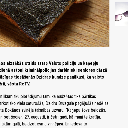
s aizsākās strīds starp Valsts policiju un kaņepju
dienā astoņi kriminālpolicijas darbinieki seniores dārzā
āpīgas tiesāšanās Dzidras kundze panākusi, ka valsts
ērā, vēsta ReTV.
n likumisku pierādījumu tam, ka audzētas tika pārtikas
narkotisko vielu saturošās, Dzidra Bruzgule pagājušās nedēļas
a Bokānos svinēja taisnības uzvaru: “Kaņepu šovs beidzās.
 bet šodien, 27. augustā, ir četri gadi, kā mani te kratīja.
ā tikām galā, beidzot esmu vinnējusi. Un iedeva to