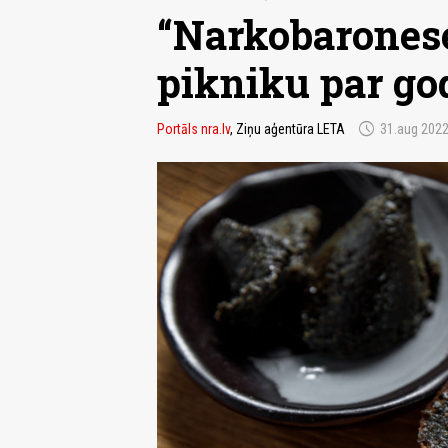
“Narkobaronese
pikniku par go
schedule
Portāls nra.lv
, Ziņu aģentūra LETA
31.aug 202