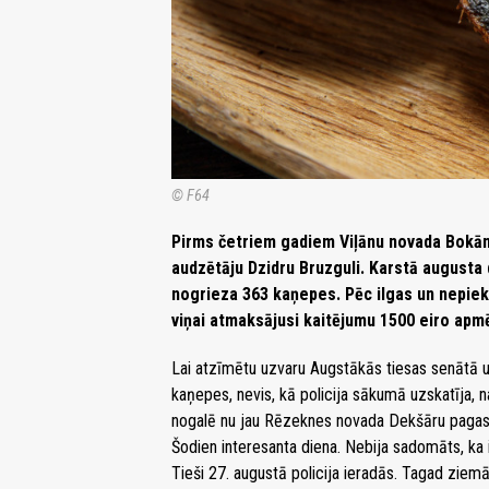
© F64
Pirms četriem gadiem Viļānu novada Bokāno
audzētāju Dzidru Bruzguli. Karstā augusta 
nogrieza 363 kaņepes. Pēc ilgas un nepiek
viņai atmaksājusi kaitējumu 1500 eiro apm
Lai atzīmētu uzvaru Augstākās tiesas senātā u
kaņepes, nevis, kā policija sākumā uzskatīja, 
nogalē nu jau Rēzeknes novada Dekšāru pagast
Šodien interesanta diena. Nebija sadomāts, ka ir,
Tieši 27. augustā policija ieradās. Tagad ziem