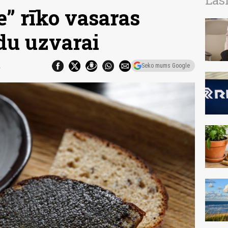
Las
” rīko vasaras
du uzvarai
2
Seko mums Google