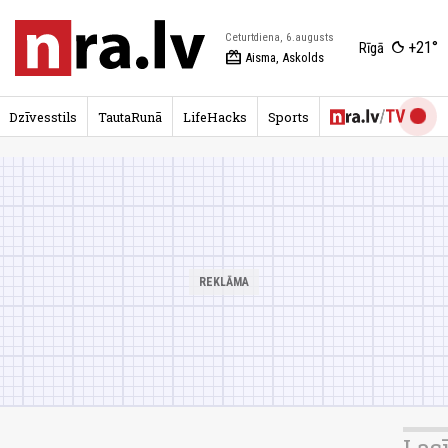
Ceturtdiena, 6.augusts
+21°
Rīgā
redeem
Aisma, Askolds
Dzīvesstils
TautaRunā
LifeHacks
Sports