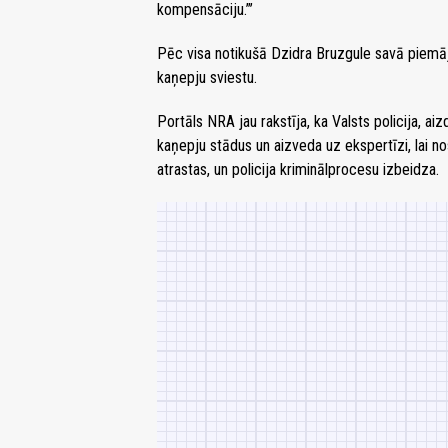
kompensāciju.”’
Pēc visa notikušā Dzidra Bruzgule savā piemā
kaņepju sviestu.
Portāls NRA jau rakstīja, ka
Valsts policija, a
kaņepju stādus un aizveda uz ekspertīzi, lai no
atrastas, un policija kriminālprocesu izbeidza.