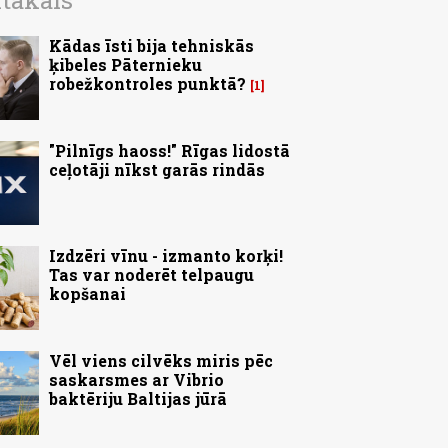
ītākais
Kādas īsti bija tehniskās
ķibeles Pāternieku
robežkontroles punktā?
1
"Pilnīgs haoss!" Rīgas lidostā
ceļotāji nīkst garās rindās
Izdzēri vīnu - izmanto korķi!
Tas var noderēt telpaugu
kopšanai
Vēl viens cilvēks miris pēc
saskarsmes ar Vibrio
baktēriju Baltijas jūrā